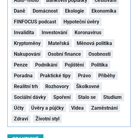
Auto–moto
Bankovní poplatky
Cestování
Daně
Domácnost
Ekologie
Ekonomika
FINFOCUS podcast
Hypoteční úvěry
Invalidita
Investování
Koronavirus
Kryptoměny
Mateřská
Měnová politika
Nakupování
Osobní finance
Osobnosti
Penze
Podnikání
Pojištění
Politika
Poradna
Praktické tipy
Právo
Příběhy
Realitní trh
Rozhovory
Školkovné
Sociální dávky
Spoření
Stalo se
Studium
Účty
Úvěry a půjčky
Videa
Zaměstnání
Zdraví
Životní styl