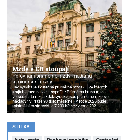
Mzdy v ČR stoupají
Porovnání průměrné mzdy, mediánu
a minimální mzdy
Jak vysoká je skutečná průměrná mzda?
Ve kterých
krajích práce nejvíce „sype“?
Průměrná hrubá mzda
versus čistá mzda
Jak vysoké jsou průměrné mzdové
náklady? V Praze 90 tisíc měsíčně
V roce 2026 bude
minimální mzda vyšší o 7
200 Kč než v roce 2021
ŠTÍTKY