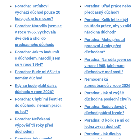
Poradna: Tatínkovi
Poradna: Úřad práce nebo
vychází důchod pouze 20
předčasný důchod?
tisíc, jak je to možné?
Poradna: Kolik let lze být
Poradna: Narodila jsem se
na úřadu práce, aby vznikl
v roce 1965, vychovala
nárok na důchod?
dvě děti a chci do
Poradna: Mohu přestat
předčasného důchodu
pracovat 4 roky před
Poradna: Jak to budu mít
důchodem?
s důchodem, narodil jsem
Poradna: Narodila jsem se
se v roce 1964?
v roce 1965, jaké mám
Poradna: Bude mi 65 let a
důchodové možnosti?
nemám důchod
Nemocenská
Kdy se bude platit daň z
zaměstnanců v roce 2026
důchodu v roce 2026?
Poradna: Jak si zvýšit
Poradna: Chybí mi šest let
důchod na poslední chvíli?
do důchodu, nemám práci,
Poradna: Budu vdovský
co teď?
důchod pobírat trvale?
Poradna: Nečekaná
Poradna: O kolik se mi od
výpověď tři roky před
ledna zvýší důchod?
důchodem
Poradna: Jak dlouho
Poradna: Jak vysoký