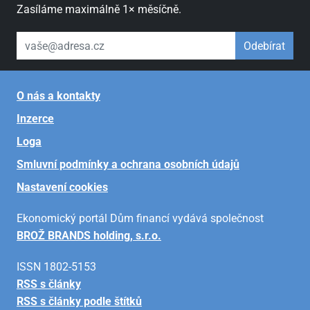
Zasíláme maximálně 1× měsíčně.
váš email
Odebírat
O nás a kontakty
Inzerce
Loga
Smluvní podmínky a ochrana osobních údajů
Nastavení cookies
Ekonomický portál Dům financí vydává společnost
BROŽ BRANDS holding, s.r.o.
ISSN 1802-5153
RSS s články
RSS s články podle štítků