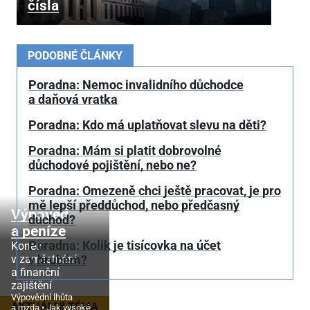
čísla
PODOBNÉ ČLÁNKY
Poradna: Nemoc invalidního důchodce
a daňová vratka
Poradna: Kdo má uplatňovat slevu na děti?
Poradna: Mám si platit dobrovolné
důchodové pojištění, nebo ne?
Poradna: Omezeně chci ještě pracovat, je pro
mě lepší předdůchod, nebo předčasný
Výpověď
důchod?
a peníze
Poradna: Kolik je tisícovka na účet
Konec
v zaměstnání
v hrubém?
a finanční
zajištění
Výpovědní lhůta
AKTUÁLNÍ TÉMA
a mzda
Jak vysoké