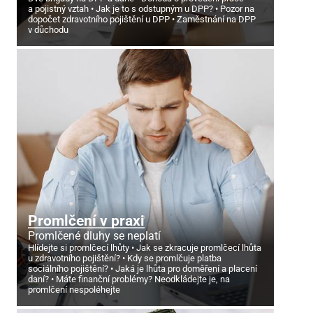
a pojistný vztah
Jak je to s odstupným u DPP?
Pozor na
dopočet zdravotního pojištění u DPP
Zaměstnání na DPP
v důchodu
Promlčení v praxi
Promlčené dluhy se neplatí
Hlídejte si promlčecí lhůty
Jak se zkracuje promlčecí lhůta
u zdravotního pojištění?
Kdy se promlčuje platba
sociálního pojištění?
Jaká je lhůta pro doměření a placení
daní?
Máte finanční problémy? Neodkládejte je, na
promlčení nespoléhejte