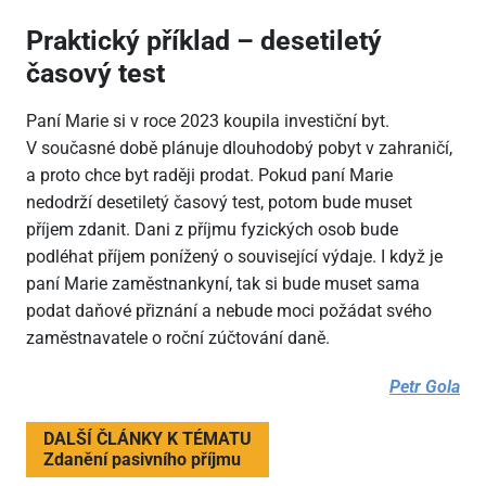
Praktický příklad – desetiletý
časový test
Paní Marie si v roce 2023 koupila investiční byt.
V současné době plánuje dlouhodobý pobyt v zahraničí,
a proto chce byt raději prodat. Pokud paní Marie
nedodrží desetiletý časový test, potom bude muset
příjem zdanit. Dani z příjmu fyzických osob bude
podléhat příjem ponížený o související výdaje. I když je
paní Marie zaměstnankyní, tak si bude muset sama
podat daňové přiznání a nebude moci požádat svého
zaměstnavatele o roční zúčtování daně.
Petr Gola
DALŠÍ ČLÁNKY K TÉMATU
Zdanění pasivního příjmu