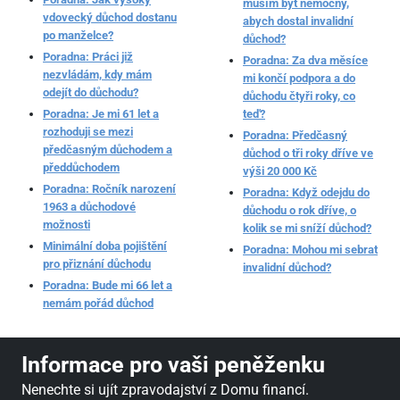
musím být nemocný,
vdovecký důchod dostanu
abych dostal invalidní
po manželce?
důchod?
Poradna: Práci již
Poradna: Za dva měsíce
nezvládám, kdy mám
mi končí podpora a do
odejít do důchodu?
důchodu čtyři roky, co
Poradna: Je mi 61 let a
teď?
rozhoduji se mezi
Poradna: Předčasný
předčasným důchodem a
důchod o tři roky dříve ve
předdůchodem
výši 20 000 Kč
Poradna: Ročník narození
Poradna: Když odejdu do
1963 a důchodové
důchodu o rok dříve, o
možnosti
kolik se mi sníží důchod?
Minimální doba pojištění
Poradna: Mohou mi sebrat
pro přiznání důchodu
invalidní důchod?
Poradna: Bude mi 66 let a
nemám pořád důchod
Informace pro vaši peněženku
Nenechte si ujít zpravodajství z Domu financí.