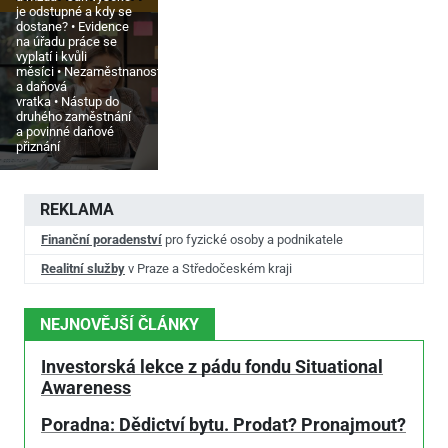
je odstupné a kdy se
dostane?
Evidence
na úřadu práce se
vyplatí i kvůli
měsíci
Nezaměstnanost
a daňová
vratka
Nástup do
druhého zaměstnání
a povinné daňové
přiznání
REKLAMA
Finanční poradenství
pro fyzické osoby a podnikatele
Realitní služby
v Praze a Středočeském kraji
NEJNOVĚJŠÍ ČLÁNKY
Investorská lekce z pádu fondu Situational
Awareness
Poradna: Dědictví bytu. Prodat? Pronajmout?