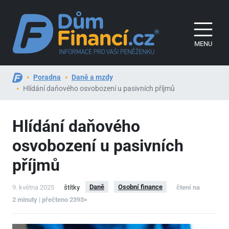
MENU
Poradna
Daně a mzdy
Hlídání daňového osvobození u pasivních příjmů
Hlídání daňového
osvobození u pasivních
příjmů
Daně
Osobní finance
9. května 2025
štítky
čtení na
2 minuty | přečteno 2393×