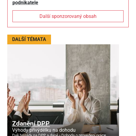
podnikatele
Další sponzorovaný obsah
DALŠÍ TÉMATA
Zdanění DPP
Výhody přivýdělku na dohodu
Dvě brigády na DPP a daně
Dohoda o provedení práce