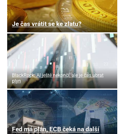
Je čas vrátit se ke zlatu?
BlackRock: AI ještě nekončí, ale je čas ubrat
plyn
Fed má plán, ECB čeká na další