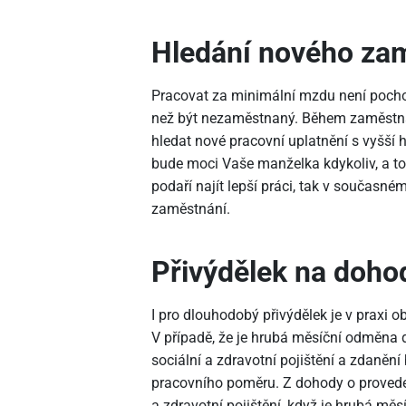
Hledání nového za
Pracovat za minimální mzdu není pochopi
než být nezaměstnaný. Během zaměstn
hledat nové pracovní uplatnění s vyšší
bude moci Vaše manželka kdykoliv, a to
podaří najít lepší práci, tak v součas
zaměstnání.
Přivýdělek na doho
I pro dlouhodobý přivýdělek je v praxi 
V případě, že je hrubá měsíční odměna d
sociální a zdravotní pojištění a zdanění 
pracovního poměru. Z dohody o proveden
a zdravotní pojištění, když je hrubá mě