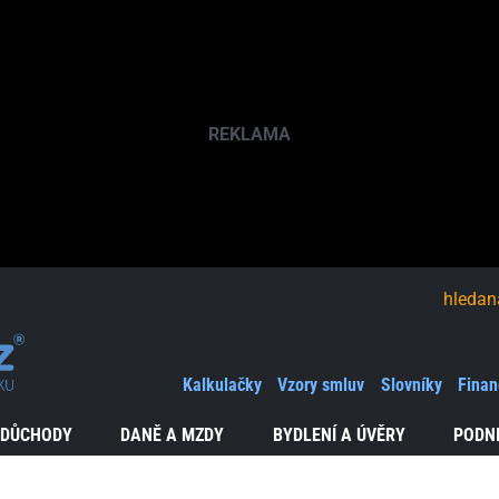
hledaná fráze
Kalkulačky
Vzory smluv
Slovníky
Finan
 DŮCHODY
DANĚ A MZDY
BYDLENÍ A ÚVĚRY
PODN