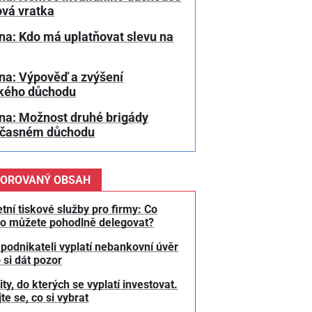
ová vratka
na: Kdo má uplatňovat slevu na
na: Výpověď a zvýšení
kého důchodu
na: Možnost druhé brigády
dčasném důchodu
OROVANÝ OBSAH
tní tiskové služby pro firmy: Co
o můžete pohodlně delegovat?
 podnikateli vyplatí nebankovní úvěr
 si dát pozor
y, do kterých se vyplatí investovat.
te se, co si vybrat