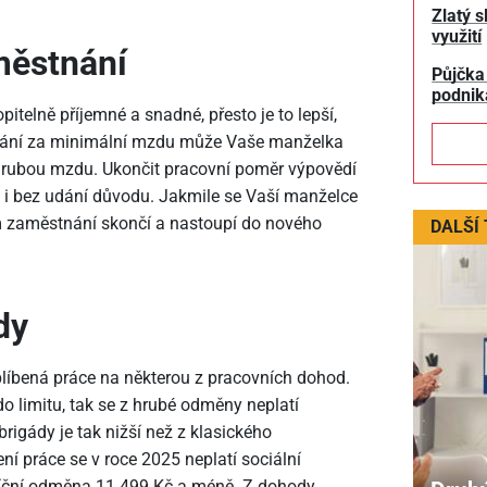
Zlatý s
využití
městnání
Půjčka
podnik
telně příjemné a snadné, přesto je to lepší,
ání za minimální mzdu může Vaše manželka
 hrubou mzdu. Ukončit pracovní poměr výpovědí
 i bez udání důvodu. Jakmile se Vaší manželce
ném zaměstnání skončí a nastoupí do nového
DALŠÍ
dy
oblíbená práce na některou z pracovních dohod.
o limitu, tak se z hrubé odměny neplatí
brigády je tak nižší než z klasického
í práce se v roce 2025 neplatí sociální
síční odměna 11
499 Kč a méně. Z dohody