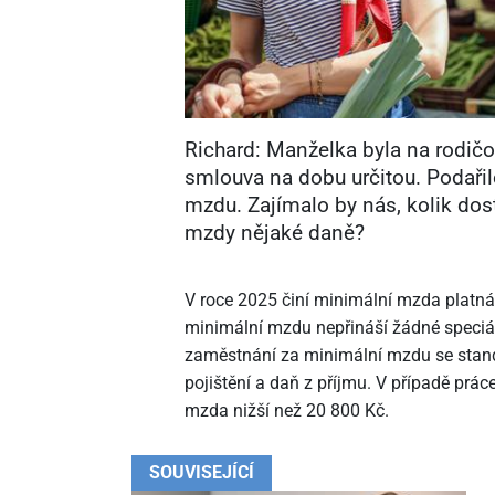
Richard: Manželka byla na rodičo
smlouva na dobu určitou. Podařilo
mzdu. Zajímalo by nás, kolik dost
mzdy nějaké daně?
V roce 2025 činí minimální mzda platná
minimální mzdu nepřináší žádné speciá
zaměstnání za minimální mzdu se standar
pojištění a daň z příjmu. V případě pr
mzda nižší než 20
800 Kč.
SOUVISEJÍCÍ