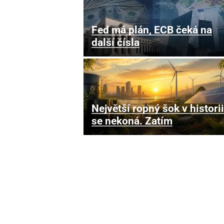
Fed má plán, ECB čeká na
další čísla
Největší ropný šok v historii
se nekoná. Zatím