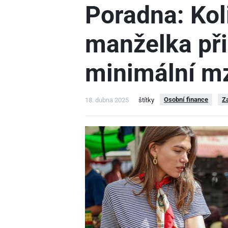
Poradna: Kol
manželka při
minimální m
Osobní finance
Z
18. dubna 2025
štítky