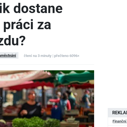
ik dostane
 práci za
zdu?
aměstnání
čtení na 3 minuty | přečteno 6096×
REKL
Finanční