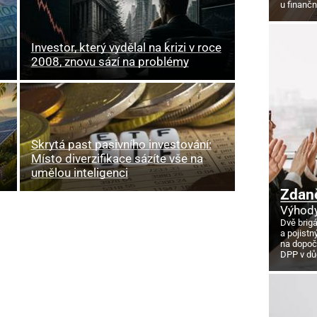
u finanč
Investor, který vydělal na krizi v roce
2008, znovu sází na problémy
Skrytá past pasivního investování:
Místo diverzifikace sázíte vše na
umělou inteligenci
Zdan
Výhody
Dvě brig
a pojistn
na dopoč
DPP v d