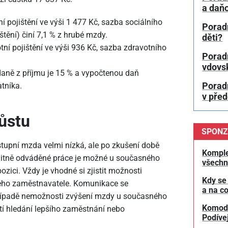
a daň
í pojištění ve výši 1
477 Kč, sazba sociálního
Porad
tění) činí 7,1 % z hrubé mzdy.
děti?
ní pojištění ve výši 936 Kč, sazba zdravotního
Porad
vdovs
daně z příjmu je 15 % a vypočtenou daň
atníka.
Porad
v pře
ůstu
SPONZ
stupní mzda velmi nízká, ale po zkušení době
Komple
litně odváděné práce je možné u současného
všechn
ozici. Vždy je vhodné si zjistit možnosti
Kdy se
ného zaměstnavatele. Komunikace se
a na co
případě nemožnosti zvýšení mzdy u současného
Komodit
í hledání lepšího zaměstnání nebo
Podívej