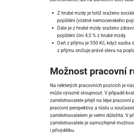
Z hrubé mzdy je totiž sraženo sociáln
pojištění (včetně nemocenského pojiš
Dále je z hrubé mzdy sraženo zdravot
pojištění činí 4,5 % z hrubé mzdy.
Daň z příjmu je 550 Kč, když sazba 
z příjmu snižuje právě sleva na popl
Možnost pracovní r
Na některých pracovních pozicích je ná
může výrazně stoupnout. V případě kva
zaměstnavatele přejít na lépe pracovní p
pracovní perspektivy a růstu u součas
zaměstnavatelem je velmi důležitá. V 
zaměstnavatele je samozřejmě možnost
i přivýdělku.