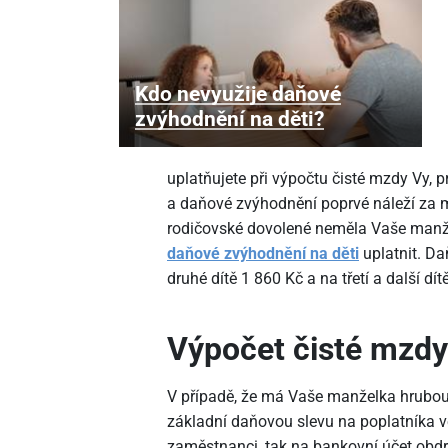
Kdo nevyužije daňové
zvýhodnění na děti?
uplatňujete při výpočtu čisté mzdy Vy,
a daňové zvýhodnění poprvé náleží za m
rodičovské dovolené neměla Vaše manže
daňové zvýhodnění na děti
uplatnit. Da
druhé dítě 1
860 Kč a na třetí a další dít
Výpočet čisté mzdy
V případě, že má Vaše manželka hrubou
základní daňovou slevu na poplatníka v
zaměstnanci, tak na bankovní účet obdr