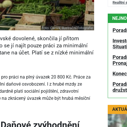
Realitní 
NEJNO
foto:
Canva, ilustrační fotografie
Porad
vské dovolené, skončila jí přitom
Invest
 se jí najít pouze práci za minimální
Situa
ane na účet. Platí se z nízké minimální
Poradn
Prona
Konec
 pro práci na plný úvazek 20
800 Kč. Práce za
Poradn
lní daňové osvobození. I z hrubé mzdy ze
družs
dně platí sociální pojištění, zdravotní
áce na zkrácený úvazek může být hrubá měsíční
AKTUÁ
Daňové zvýhodnění