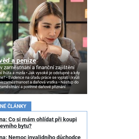
věď a peníze
v zaměstnání a finanční zajištění
í lhůta a mzda
Jak vysoké je odstupné a kdy
ne?
Evidence na úřadu práce se vyplatí i kvůli
Nezaměstnanost a daňová vratka
Nástup do
zaměstnání a povinné daňové přiznání
NÉ ČLÁNKY
a: Co si mám ohlídat při koupi
tevního bytu?
na: Nemoc invalidního důchodce