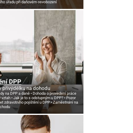
ního úřadu při daňovém osvobození
ění DPP
 přivýdělku na dohodu
ády na DPP a daně
Dohoda o provedení práce
ý vztah
Jak je to s odstupným u DPP?
Pozor
et zdravotního pojištění u DPP
Zaměstnání na
ůchodu