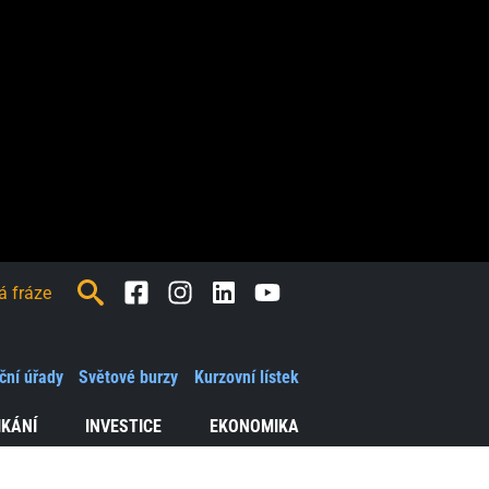
Facebook
Instagram
LinkedIn
Youtube
ční úřady
Světové burzy
Kurzovní lístek
IKÁNÍ
INVESTICE
EKONOMIKA