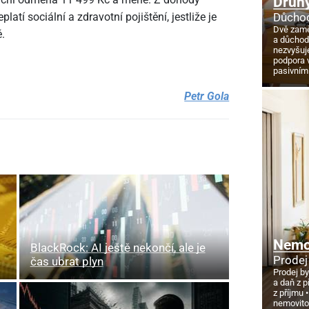
Druhý
Důchod
latí sociální a zdravotní pojištění, jestliže je
Dvě zamě
.
a důcho
nezvyšuj
podpora 
pasivním
Petr Gola
Nemov
BlackRock: AI ještě nekončí, ale je
Prodej
čas ubrat plyn
Prodej by
a daň z p
z příjmu
nemovito