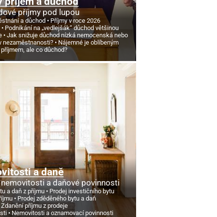
 příjem a důchod
ové příjmy pod lupou
stnání a důchod
Příjmy v roce 2026
d
Podnikání na „vedlejšák“ důchod většinou
e
Jak snižuje důchod nízká nemocenská nebo
v nezaměstnanosti?
Nájemné je oblíbeným
 příjmem, ale co důchod?
itosti a daně
 nemovitosti a daňové povinnosti
tu a daň z příjmu
Prodej investičního bytu
říjmu
Prodej zděděného bytu a daň
Zdanění příjmu z prodeje
sti
Nemovitosti a oznamovací povinnosti