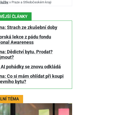
služby
v Praze a Středočeském kraji
VĚJŠÍ ČLÁNKY
na: Strach ze zkušební doby
orská lekce z pádu fondu
tional Awareness
a: Dědictví bytu. Prodat?
jmout?
 AI pohádky se znovu odkládá
a: Co si mám ohlídat při koupi
tevního bytu?
LNÍ TÉMA