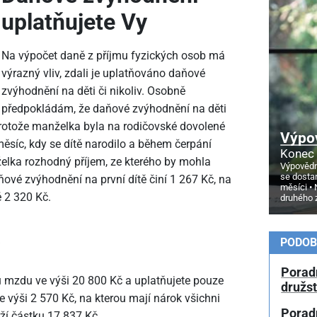
uplatňujete Vy
Na výpočet daně z příjmu fyzických osob má
výrazný vliv, zdali je uplatňováno daňové
zvýhodnění na děti či nikoliv. Osobně
předpokládám, že daňové zvýhodnění na děti
 protože manželka byla na rodičovské dovolené
Výpo
ěsíc, kdy se dítě narodilo a během čerpání
Konec 
lka rozhodný příjem, ze kterého by mohla
Výpovědn
se dosta
ňové zvýhodnění na první dítě činí 1
267 Kč, na
měsíci
ě 2
320 Kč.
druhého 
PODOB
Poradn
 mzdu ve výši 20
800 Kč a uplatňujete pouze
družs
e výši 2
570 Kč, na kterou mají nárok všichni
Porad
ží částku 17
837 Kč.