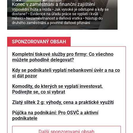
Konec v zaměstnání a finanční zajištění
Výpovědní lhůta a mzda
Jak vysoké je odstupné a kdy se
dostane?
Evidence na úřadu práce se vyplatí i kvůli
měsíci
Nezaměstnanost a daňová vratka
Nástup do
druhého zaměstnání a povinné daňové přiznání
SPONZOROVANÝ OBSAH
Kompletní tiskové služby pro firmy: Co všechno
můžete pohodlně delegovat?
Kdy se podnikateli vyplatí nebankovní úvěr a na co
si dát pozor
Komodity, do kterých se vyplatí investovat.
Podívejte se, co si vybrat
Zlatý slitek 2 g: výhody, cena a praktické využití
Půjčka na podnikání: Pro OSVČ a aktivní
podnikatele
Další sponzorovaný obsah