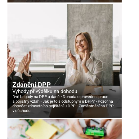
Zdanění DPP
Výhody přivýdělku na dohodu
Dvě brigády na DPP a daně
Dohoda o provedení práce
a pojistný vztah
Jak je to s odstupným u DPP?
Pozor na
dopočet zdravotního pojištění u DPP
Zaměstnání na DPP
v důchodu