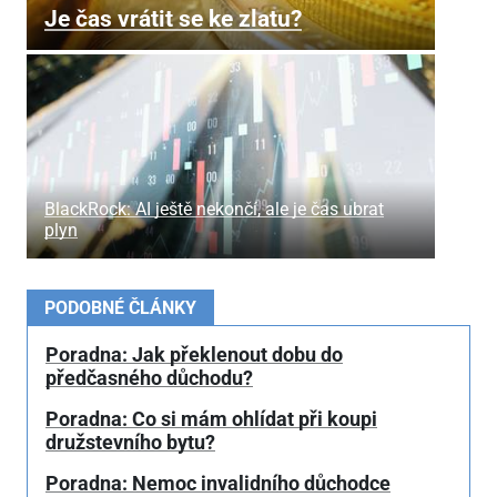
Je čas vrátit se ke zlatu?
BlackRock: AI ještě nekončí, ale je čas ubrat
plyn
PODOBNÉ ČLÁNKY
Poradna: Jak překlenout dobu do
předčasného důchodu?
Poradna: Co si mám ohlídat při koupi
družstevního bytu?
Poradna: Nemoc invalidního důchodce