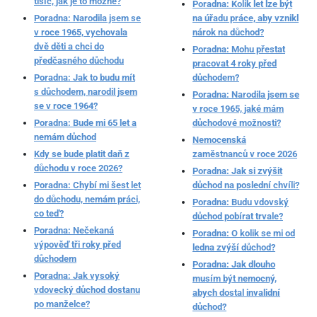
tisíc, jak je to možné?
Poradna: Kolik let lze být
Poradna: Narodila jsem se
na úřadu práce, aby vznikl
v roce 1965, vychovala
nárok na důchod?
dvě děti a chci do
Poradna: Mohu přestat
předčasného důchodu
pracovat 4 roky před
Poradna: Jak to budu mít
důchodem?
s důchodem, narodil jsem
Poradna: Narodila jsem se
se v roce 1964?
v roce 1965, jaké mám
Poradna: Bude mi 65 let a
důchodové možnosti?
nemám důchod
Nemocenská
Kdy se bude platit daň z
zaměstnanců v roce 2026
důchodu v roce 2026?
Poradna: Jak si zvýšit
Poradna: Chybí mi šest let
důchod na poslední chvíli?
do důchodu, nemám práci,
Poradna: Budu vdovský
co teď?
důchod pobírat trvale?
Poradna: Nečekaná
Poradna: O kolik se mi od
výpověď tři roky před
ledna zvýší důchod?
důchodem
Poradna: Jak dlouho
Poradna: Jak vysoký
musím být nemocný,
vdovecký důchod dostanu
abych dostal invalidní
po manželce?
důchod?