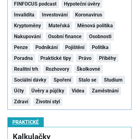
FINFOCUS podcast
Hypoteční úvěry
Invalidita
Investování
Koronavirus
Kryptoměny
Mateřská
Měnová politika
Nakupování
Osobní finance
Osobnosti
Penze
Podnikání
Pojištění
Politika
Poradna
Praktické tipy
Právo
Příběhy
Realitní trh
Rozhovory
Školkovné
Sociální dávky
Spoření
Stalo se
Studium
Účty
Úvěry a půjčky
Videa
Zaměstnání
Zdraví
Životní styl
PRAKTICKÉ
Kalkulačky