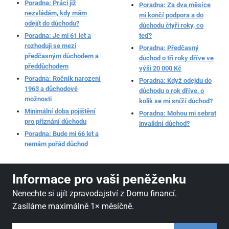
Poradna: Práci již
Poradna: Za dva měsíce
nezvládám, kdy mám
mi končí podpora a do
odejít do důchodu?
důchodu čtyři roky, co
Poradna: Je mi 61 let a
teď?
rozhoduji se mezi
Poradna: Předčasný
předčasným důchodem a
důchod o tři roky dříve ve
předdůchodem
výši 20 000 Kč
Poradna: Ročník narození
Poradna: Když odejdu do
1963 a důchodové
důchodu o rok dříve, o
možnosti
kolik se mi sníží důchod?
Minimální doba pojištění
Poradna: Mohou mi sebrat
pro přiznání důchodu
invalidní důchod?
Poradna: Bude mi 66 let a
nemám pořád důchod
Informace pro vaši peněženku
Nenechte si ujít zpravodajství z Domu financí.
Zasíláme maximálně 1× měsíčně.
váš email