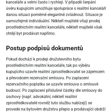
kanceláře a velmi často i rychleji. V případě čerpání
úvěru kupujícím umožňuje spolupráce s realitní kanceláří
danou situaci poměrně elegantně zvládnout. Situace je
samozřejmě individuální. Někteří majitelé vítají prodej
prostřednictvím realitní kanceláře, někteří majitelé však
chtějí byt prodávat napřímo.
Postup podpisů dokumentů
Pokud dochází k prodeji družstevního bytu
prostřednictvím realitní kanceláře, tak po výběru
kupujícího uzavře realitní zprostředkovatel se zájemcem
a převodcem rezervační smlouvu. Po zaplacení
rezervačního poplatku se uzavře smlouva o smlouvě
budoucí. Po zaplacení příslušné částky dle smlouvy do
úschovy (např. advokátní, někteří realitní
zprostředkovatelé rovněž tuto službu nabízejí) se
provede na bytovém družstvu přepis a prodávající obdrží