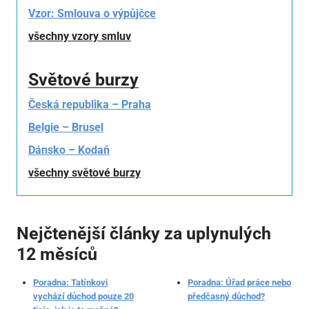
Vzor: Smlouva o výpůjčce
všechny vzory smluv
Světové burzy
Česká republika – Praha
Belgie – Brusel
Dánsko – Kodaň
všechny světové burzy
Nejčtenější články za uplynulých
12 měsíců
Poradna: Tatínkovi
Poradna: Úřad práce nebo
vychází důchod pouze 20
předčasný důchod?