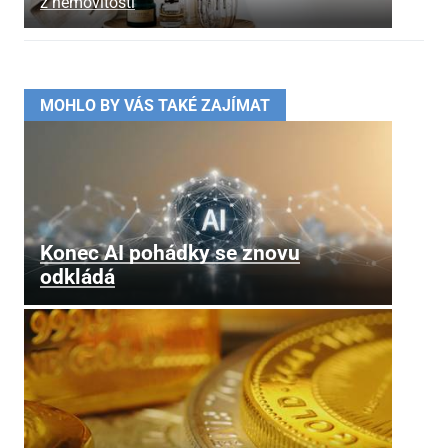
z nemovitosti
MOHLO BY VÁS TAKÉ ZAJÍMAT
Konec AI pohádky se znovu
odkládá