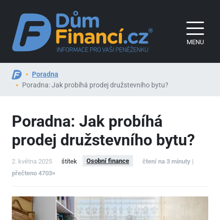
MENU
Poradna
Poradna: Jak probíhá prodej družstevního bytu?
Poradna: Jak probíhá
prodej družstevního bytu?
Osobní finance
2. května 2025
štítek
čtení na 3 minuty |
přečteno 4703×