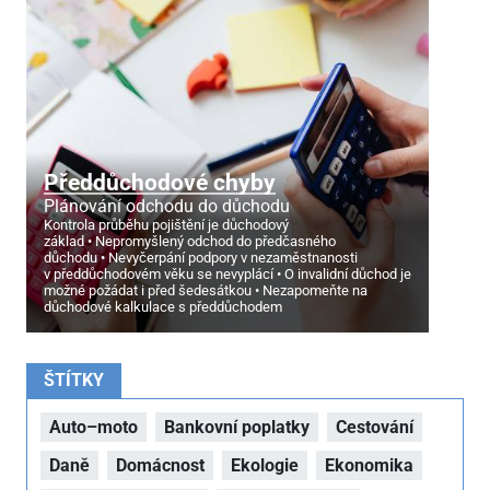
Předdůchodové chyby
Plánování odchodu do důchodu
Kontrola průběhu pojištění je důchodový
základ
Nepromyšlený odchod do předčasného
důchodu
Nevyčerpání podpory v nezaměstnanosti
v předdůchodovém věku se nevyplácí
O invalidní důchod je
možné požádat i před šedesátkou
Nezapomeňte na
důchodové kalkulace s předdůchodem
ŠTÍTKY
Auto–moto
Bankovní poplatky
Cestování
Daně
Domácnost
Ekologie
Ekonomika