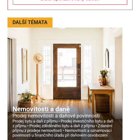
DALŠÍ TÉMATA
Nemovitosti a daně
Prodej nemovitosti a daňové povinnosti
Prodej bytu a daň z příjmu
Prodej investičního bytu a daň
z příjmu
Prodej zděděného bytu a daň z příjmu
Zdanění
příjmu z prodeje nemovitosti
Nemovitosti a oznamovací
povinnosti u finančního úřadu při daňovém osvobození