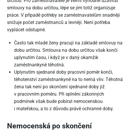
určitou. Pro zaměstnavatele je velmi výhodné uzavírat
smlouvy na dobu určitou, lépe se jim totiž organizuje
práce. V případě potřeby se zaměstnavatelům snadněji
snižuje počet zaměstnanců a levněji. Není potřeba
vyplácet odstupné.
Často tak mladé ženy pracují na základě smlovuy na
dobu určitou. Smlouva na dobu určitou však končí
uplynutím času, i když je v daný okamžik
zaměstnankyně těhotná.
Uplynutím sjednané doby pracovní poměr končí,
těhotenství zaměstnankyně na to nemá vliv. Těhotná
žena tak není po skončení sjednané doby již
v pracovním poměru. Při splnění zákonných
podmínek však bude pobírat nemocenskou
i mateřskou, a to z důvodu právě ochranné doby.
Nemocenská po skončení