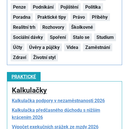
Penze
Podnikání
Pojištění
Politika
Poradna
Praktické tipy
Právo
Příběhy
Realitní trh
Rozhovory
Školkovné
Sociální dávky
Spoření
Stalo se
Studium
Účty
Úvěry a půjčky
Videa
Zaměstnání
Zdraví
Životní styl
PRAKTICKÉ
Kalkulačky
Kalkulačka podpory v nezaměstnanosti 2026
Kalkulačka předčasného důchodu s nižším
krácením 2026
Výpočet exekučních srážek ze mzdy 2026