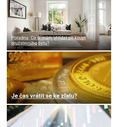
Poradna: Co si mám ohlídat při koupi
družstevního bytu?
Je čas vrátit se ke zlatu?