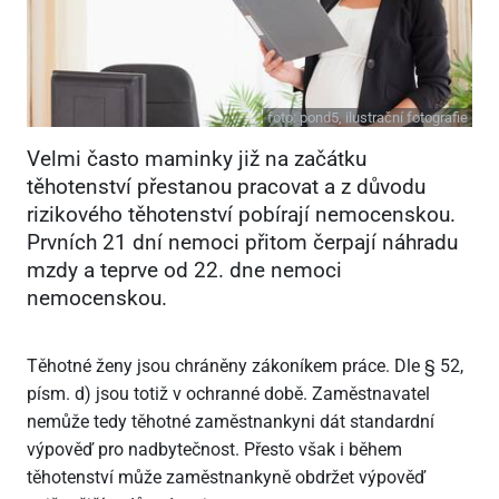
foto:
pond5, ilustrační fotografie
Velmi často maminky již na začátku
těhotenství přestanou pracovat a z důvodu
rizikového těhotenství pobírají nemocenskou.
Prvních 21 dní nemoci přitom čerpají náhradu
mzdy a teprve od 22. dne nemoci
nemocenskou.
Těhotné ženy jsou chráněny zákoníkem práce. Dle § 52,
písm. d) jsou totiž v ochranné době. Zaměstnavatel
nemůže tedy těhotné zaměstnankyni dát standardní
výpověď pro nadbytečnost. Přesto však i během
těhotenství může zaměstnankyně obdržet výpověď