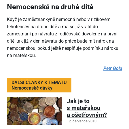
Nemocenská na druhé dítě
Když je zaměstnankyně nemocná nebo v rizikovém
těhotenství na druhé dítě a má se již vrátit do
zaměstnání po návratu z rodičovské dovolené na první
dítě, tak již v den návratu do práce bude mít nárok na
nemocenskou, pokud ještě nesplňuje podmínku nároku
na mateřskou.
Petr Gola
DALŠÍ ČLÁNKY K TÉMATU
Nemocenské dávky
Jak je to
s mateřskou
a ošetřovným?
12. července 2013