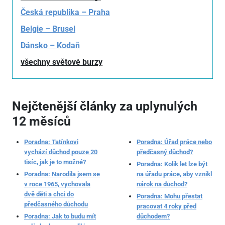
Česká republika – Praha
Belgie – Brusel
Dánsko – Kodaň
všechny světové burzy
Nejčtenější články za uplynulých
12 měsíců
Poradna: Tatínkovi
Poradna: Úřad práce nebo
vychází důchod pouze 20
předčasný důchod?
tisíc, jak je to možné?
Poradna: Kolik let lze být
Poradna: Narodila jsem se
na úřadu práce, aby vznikl
v roce 1965, vychovala
nárok na důchod?
dvě děti a chci do
Poradna: Mohu přestat
předčasného důchodu
pracovat 4 roky před
Poradna: Jak to budu mít
důchodem?