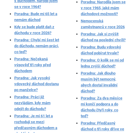
s důchodem, narodil jsem
Poradna: Narodila jsem se
se v roce 1964?
v roce 1965, jaké mám
Poradna: Bude mi 65 let a
důchodové možnosti?
nemám důchod
Nemocenská
Kdy se bude platit daň z
zaměstnanců v roce 2026
důchodu v roce 2026?
Poradna: Jak si zvýšit
Poradna: Chybí mi šest let
důchod na poslední chvíli?
do důchodu, nemám práci,
Poradna: Budu vdovský
co teď?
důchod pobírat trvale?
Poradna: Nečekaná
Poradna: O kolik se mi od
výpověď tři roky před
ledna zvýší důchod?
důchodem
Poradna: Jak dlouho
Poradna: Jak vysoký
musím být nemocný,
vdovecký důchod dostanu
abych dostal invalidní
po manželce?
důchod?
Poradna: Práci již
Poradna: Za dva měsíce
nezvládám, kdy mám
mi končí podpora a do
odejít do důchodu?
důchodu čtyři roky, co
Poradna: Je mi 61 let a
teď?
rozhoduji se mezi
Poradna: Předčasný
předčasným důchodem a
důchod o tři roky dříve ve