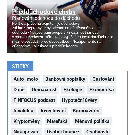
Předdůchodové chyby
Plánování odchodu do důchodu
Kontrola průběhu pojištění je důchodový
základ
Nepromyšlený odchod do předčasného
důchodu
Nevyčerpání podpory v nezaměstnanosti
v předdůchodovém věku se nevyplácí
O invalidní důchod je
možné požádat i před šedesátkou
Nezapomeňte na
důchodové kalkulace s předdůchodem
ŠTÍTKY
Auto–moto
Bankovní poplatky
Cestování
Daně
Domácnost
Ekologie
Ekonomika
FINFOCUS podcast
Hypoteční úvěry
Invalidita
Investování
Koronavirus
Kryptoměny
Mateřská
Měnová politika
Nakupování
Osobní finance
Osobnosti