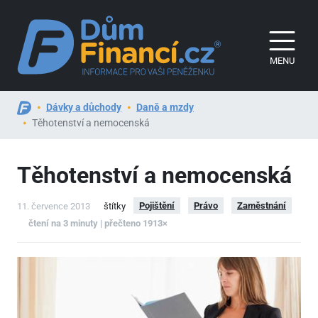
MENU
Dávky a důchody
Daně a mzdy
Těhotenství a nemocenská
Těhotenství a nemocenská
Pojištění
Právo
Zaměstnání
11. července 2013
štítky
čtení na 3 minuty | přečteno 1913×