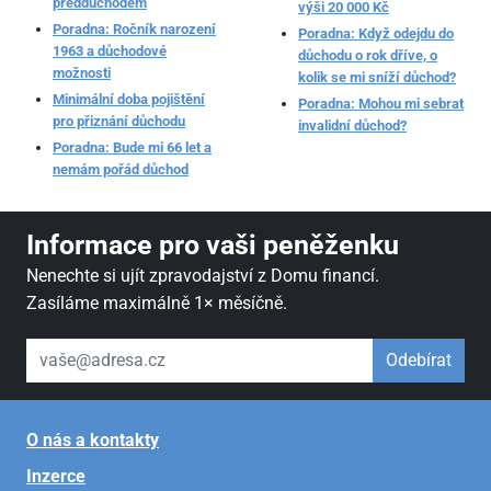
předdůchodem
výši 20 000 Kč
Poradna: Ročník narození
Poradna: Když odejdu do
1963 a důchodové
důchodu o rok dříve, o
možnosti
kolik se mi sníží důchod?
Minimální doba pojištění
Poradna: Mohou mi sebrat
pro přiznání důchodu
invalidní důchod?
Poradna: Bude mi 66 let a
nemám pořád důchod
Informace pro vaši peněženku
Nenechte si ujít zpravodajství z Domu financí.
Zasíláme maximálně 1× měsíčně.
váš email
Odebírat
O nás a kontakty
Inzerce