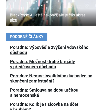
BlackRock: AI ještě nekončí, ale je čas ubrat
plyn
PODOBNÉ ČLÁNKY
Poradna: Výpověď a zvýšení vdovského
důchodu
Poradna: Možnost druhé brigády
v předčasném důchodu
Poradna: Nemoc invalidního důchodce po
skončení zaměstnání?
Poradna: Smlouva na dobu určitou
a nemocenská
Poradna: Kolik je tisícovka na účet
v hrubém?