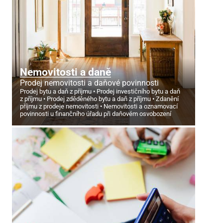
Nemovitosti a daně
Prodej nemovitosti a daňové povinnosti
Prodej bytu a daň z příjmu
Prodej investičního bytu a daň
z příjmu
Prodej zděděného bytu a daň z příjmu
Zdanění
příjmu z prodeje nemovitosti
Nemovitosti a oznamovací
povinnosti u finančního úřadu při daňovém osvobození