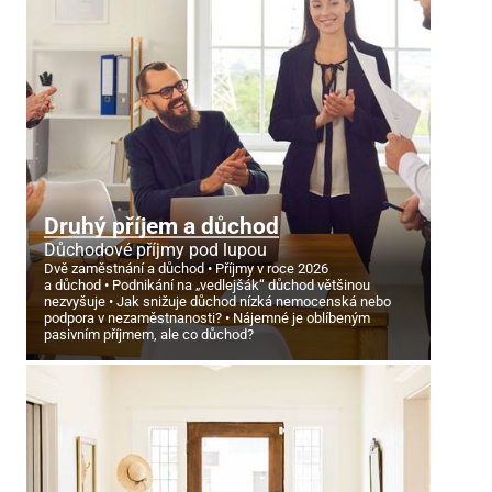
Druhý příjem a důchod
Důchodové příjmy pod lupou
Dvě zaměstnání a důchod
Příjmy v roce 2026
a důchod
Podnikání na „vedlejšák“ důchod většinou
nezvyšuje
Jak snižuje důchod nízká nemocenská nebo
podpora v nezaměstnanosti?
Nájemné je oblíbeným
pasivním příjmem, ale co důchod?