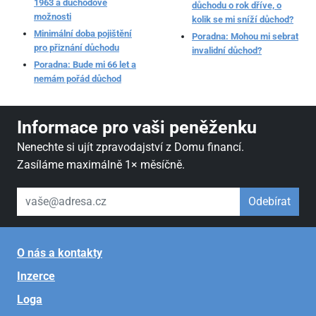
1963 a důchodové
důchodu o rok dříve, o
možnosti
kolik se mi sníží důchod?
Minimální doba pojištění
Poradna: Mohou mi sebrat
pro přiznání důchodu
invalidní důchod?
Poradna: Bude mi 66 let a
nemám pořád důchod
Informace pro vaši peněženku
Nenechte si ujít zpravodajství z Domu financí.
Zasíláme maximálně 1× měsíčně.
váš email
Odebírat
O nás a kontakty
Inzerce
Loga