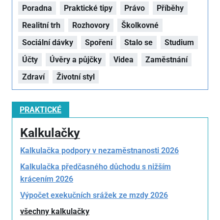
Poradna
Praktické tipy
Právo
Příběhy
Realitní trh
Rozhovory
Školkovné
Sociální dávky
Spoření
Stalo se
Studium
Účty
Úvěry a půjčky
Videa
Zaměstnání
Zdraví
Životní styl
PRAKTICKÉ
Kalkulačky
Kalkulačka podpory v nezaměstnanosti 2026
Kalkulačka předčasného důchodu s nižším
krácením 2026
Výpočet exekučních srážek ze mzdy 2026
všechny kalkulačky