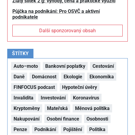
Zlatý slitek 2 g: výhody, cena a praktické využití
Půjčka na podnikání: Pro OSVČ a aktivní
podnikatele
Další sponzorovaný obsah
ŠTÍTKY
Auto–moto
Bankovní poplatky
Cestování
Daně
Domácnost
Ekologie
Ekonomika
FINFOCUS podcast
Hypoteční úvěry
Invalidita
Investování
Koronavirus
Kryptoměny
Mateřská
Měnová politika
Nakupování
Osobní finance
Osobnosti
Penze
Podnikání
Pojištění
Politika