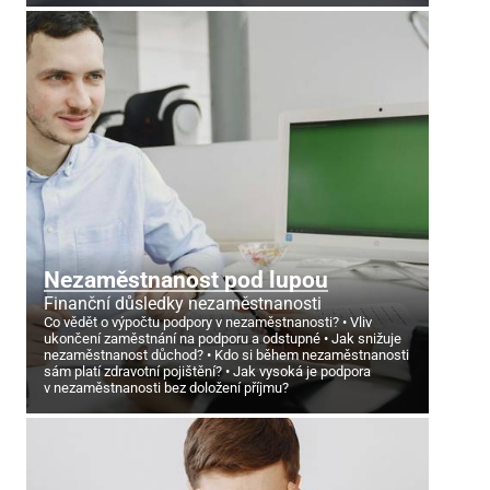
Nezaměstnanost pod lupou
Finanční důsledky nezaměstnanosti
Co vědět o výpočtu podpory v nezaměstnanosti?
Vliv
ukončení zaměstnání na podporu a odstupné
Jak snižuje
nezaměstnanost důchod?
Kdo si během nezaměstnanosti
sám platí zdravotní pojištění?
Jak vysoká je podpora
v nezaměstnanosti bez doložení příjmu?