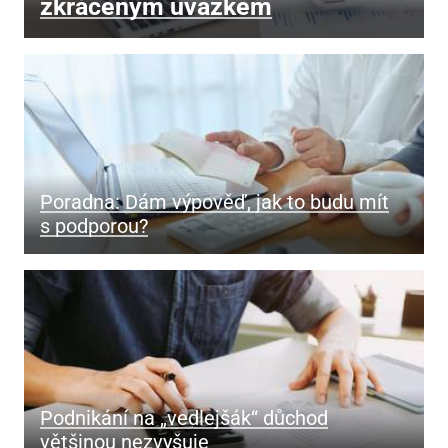
zkráceným úvazkem
Poradna: Dám výpověď, jak to budu mít
s podporou?
Podnikání na „vedlejšák“ důchod
většinou nezvyšuje