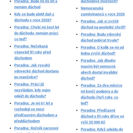
Poradna: Bude mi 65 let a
důchodové možnosti?
nemám důchod
Nemocenská
Kdy se bude platit daň z
zaměstnanců v roce 2026
důchodu v roce 2026?
Poradna: Jak si zvýšit
Poradna: Chybí mi šest let
důchod na poslední chvíli?
do důchodu, nemám práci,
Poradna: Budu vdovský
co teď?
důchod pobírat trvale?
Poradna: Nečekaná
Poradna: O kolik se mi od
výpověď tři roky před
ledna zvýší důchod?
důchodem
Poradna: Jak dlouho
Poradna: Jak vysoký
musím být nemocný,
vdovecký důchod dostanu
abych dostal invalidní
po manželce?
důchod?
Poradna: Práci již
Poradna: Za dva měsíce
nezvládám, kdy mám
mi končí podpora a do
odejít do důchodu?
důchodu čtyři roky, co
Poradna: Je mi 61 let a
teď?
rozhoduji se mezi
Poradna: Předčasný
předčasným důchodem a
důchod o tři roky dříve ve
předdůchodem
výši 20 000 Kč
Poradna: Ročník narození
Poradna: Když odejdu do