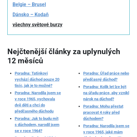
Belgie – Brusel
Dánsko – Kodaň
všechny světové burzy
Nejčtenější články za uplynulých
12 měsíců
Poradna: Tatínkovi
Poradna: Úřad práce nebo
vychází důchod pouze 20
předčasný důchod?
tisíc, jak je to možné?
Poradna: Kolik let lze být
Poradna: Narodila jsem se
na úřadu práce, aby vznikl
v roce 1965, vychovala
nárok na důchod?
dvě děti a chci do
Poradna: Mohu přestat
předčasného důchodu
pracovat 4 roky před
Poradna: Jak to budu mít
důchodem?
s důchodem, narodil jsem
Poradna: Narodila jsem se
se v roce 1964?
v roce 1965, jaké mám