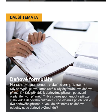
DALŠÍ TÉMATA
Daňové formuláře
Na co nezapomenout v daňovém přiznání?
Kdy se vyplňuje dvoustránkové a kdy čtyřstránkové daňové
přiznání?
Kdo přikládá k daňovému přiznání potvrzení
o zdanitelných příjmech?
Na co nezapomenout v příloze
číslo jedna daňového přiznání?
Kdo vyplňuje přílohu číslo
dva daňového přiznání?
Jak doložit nárok na daňové
odpočty nebo daňové zvýhodnění?