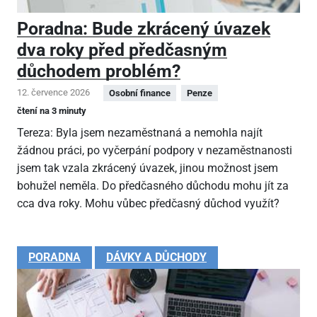
Poradna: Bude zkrácený úvazek
dva roky před předčasným
důchodem problém?
12. července 2026
Osobní finance
Penze
čtení na 3 minuty
Tereza: Byla jsem nezaměstnaná a nemohla najít
žádnou práci, po vyčerpání podpory v nezaměstnanosti
jsem tak vzala zkrácený úvazek, jinou možnost jsem
bohužel neměla. Do předčasného důchodu mohu jít za
cca dva roky. Mohu vůbec předčasný důchod využít?
PORADNA
DÁVKY A DŮCHODY