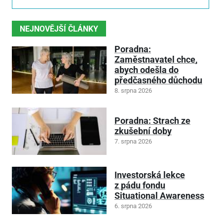
NEJNOVĚJŠÍ ČLÁNKY
Poradna:
Zaměstnavatel chce,
abych odešla do
předčasného důchodu
8. srpna 2026
Poradna: Strach ze
zkušební doby
7. srpna 2026
Investorská lekce
z pádu fondu
Situational Awareness
6. srpna 2026