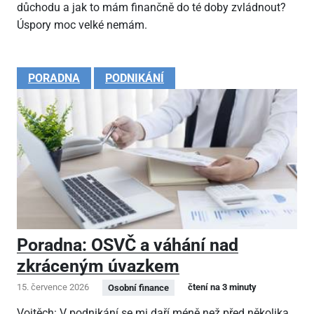
důchodu a jak to mám finančně do té doby zvládnout?
Úspory moc velké nemám.
PORADNA
PODNIKÁNÍ
Poradna: OSVČ a váhání nad
zkráceným úvazkem
15. července 2026
čtení na 3 minuty
Osobní finance
Vojtěch: V podnikání se mi daří méně než před několika