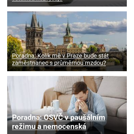
Poradna: Kolik mě v Praze bude stát
zaměstnanec s průměrnou mzdou?
Poradna: OSVČ v paušálním
režimu a nemocenská