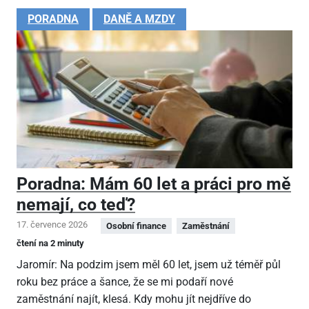
PORADNA
DANĚ A MZDY
Poradna: Mám 60 let a práci pro mě
nemají, co teď?
17. července 2026
Osobní finance
Zaměstnání
čtení na 2 minuty
Jaromír: Na podzim jsem měl 60 let, jsem už téměř půl
roku bez práce a šance, že se mi podaří nové
zaměstnání najít, klesá. Kdy mohu jít nejdříve do