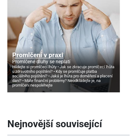
Promlčení v praxi
Promlčené dluhy se neplatí
Hlídejte si promlčecí lhůty
Jak se zkracuje promlčecí lhůta
u zdravotního pojištění?
Kdy se promlčuje platba
sociálního pojištění?
Jaká je lhůta pro doměření a placení
daní?
Máte finanční problémy? Neodkládejte je, na
promlčení nespoléhejte
Nejnovější související