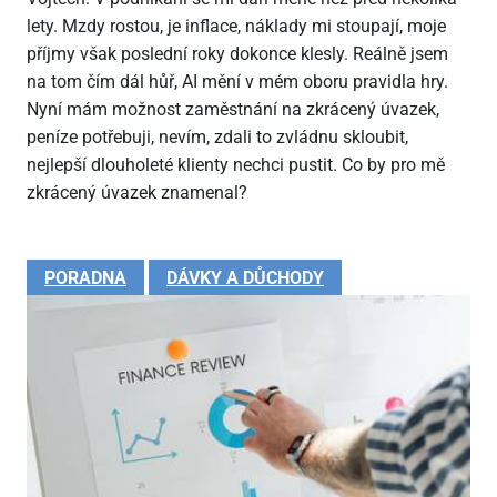
lety. Mzdy rostou, je inflace, náklady mi stoupají, moje
příjmy však poslední roky dokonce klesly. Reálně jsem
na tom čím dál hůř, AI mění v mém oboru pravidla hry.
Nyní mám možnost zaměstnání na zkrácený úvazek,
peníze potřebuji, nevím, zdali to zvládnu skloubit,
nejlepší dlouholeté klienty nechci pustit. Co by pro mě
zkrácený úvazek znamenal?
PORADNA
DÁVKY A DŮCHODY