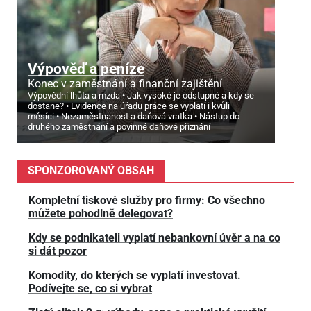
Výpověď a peníze
Konec v zaměstnání a finanční zajištění
Výpovědní lhůta a mzda
Jak vysoké je odstupné a kdy se
dostane?
Evidence na úřadu práce se vyplatí i kvůli
měsíci
Nezaměstnanost a daňová vratka
Nástup do
druhého zaměstnání a povinné daňové přiznání
SPONZOROVANÝ OBSAH
Kompletní tiskové služby pro firmy: Co všechno
můžete pohodlně delegovat?
Kdy se podnikateli vyplatí nebankovní úvěr a na co
si dát pozor
Komodity, do kterých se vyplatí investovat.
Podívejte se, co si vybrat