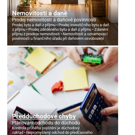
Nemovitosti a daně
Prodej nemovitosti a daňové povinnosti
Prodej bytu a daň z příjmu
Prodej investičního bytu a daň
z příjmu
Prodej zděděného bytu a daň z příjmu
Zdanění
příjmu z prodeje nemovitosti
Nemovitosti a oznamovací
povinnosti u finančního úřadu při daňovém osvobození
Předdůchodové chyby
Plánování odchodu do důchodu
Kontrola průběhu pojištění je důchodový
základ
Nepromyšlený odchod do předčasného