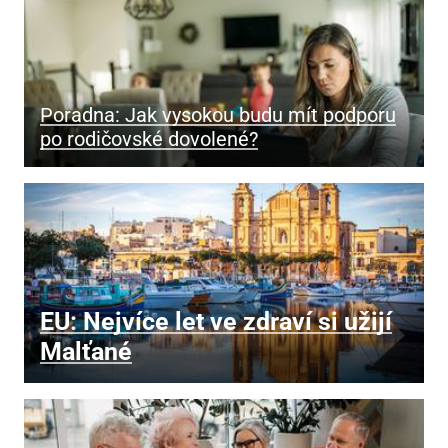
Poradna: Jak vysokou budu mít podporu
po rodičovské dovolené?
EU: Nejvíce let ve zdraví si užijí
Malťané