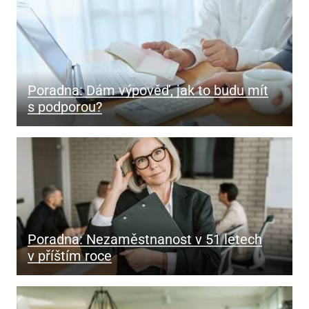
Poradna: Dám výpověď, jak to budu mít
s podporou?
Poradna: Nezaměstnanost v 51 letech
v příštím roce