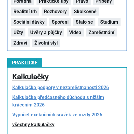
Poradna
Praktické tipy
Právo
Příběhy
Realitní trh
Rozhovory
Školkovné
Sociální dávky
Spoření
Stalo se
Studium
Účty
Úvěry a půjčky
Videa
Zaměstnání
Zdraví
Životní styl
PRAKTICKÉ
Kalkulačky
Kalkulačka podpory v nezaměstnanosti 2026
Kalkulačka předčasného důchodu s nižším
krácením 2026
Výpočet exekučních srážek ze mzdy 2026
všechny kalkulačky