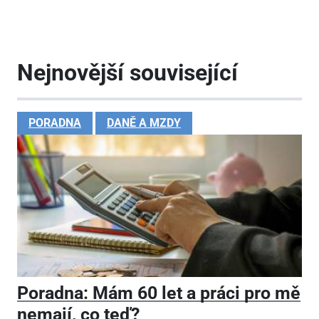
Nejnovější související
PORADNA
DANĚ A MZDY
Poradna: Mám 60 let a práci pro mě
nemají, co teď?