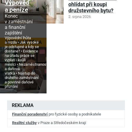
Výpověď
ohlídat při koupi
a peníze
družstevního bytu?
Konec
2. srpna 2026
v zaměstnání
a finanční
zajištění
Výpovědní lhůta
AKTUÁLNÍ TÉMA
a mzda
Jak vysoké
je odstupné a kdy se
dostane?
Evidence
na úřadu práce se
vyplatí i kvůli
měsíci
Nezaměstnanost
a daňová
vratka
Nástup do
druhého zaměstnání
a povinné daňové
přiznání
REKLAMA
Finanční poradenství
pro fyzické osoby a podnikatele
Realitní služby
v Praze a Středočeském kraji