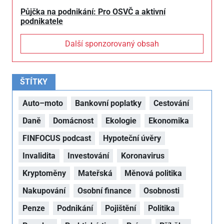
Půjčka na podnikání: Pro OSVČ a aktivní
podnikatele
Další sponzorovaný obsah
ŠTÍTKY
Auto–moto
Bankovní poplatky
Cestování
Daně
Domácnost
Ekologie
Ekonomika
FINFOCUS podcast
Hypoteční úvěry
Invalidita
Investování
Koronavirus
Kryptoměny
Mateřská
Měnová politika
Nakupování
Osobní finance
Osobnosti
Penze
Podnikání
Pojištění
Politika