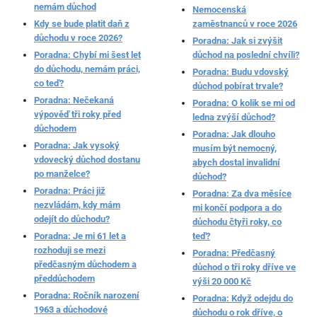
nemám důchod
Nemocenská
Kdy se bude platit daň z
zaměstnanců v roce 2026
důchodu v roce 2026?
Poradna: Jak si zvýšit
Poradna: Chybí mi šest let
důchod na poslední chvíli?
do důchodu, nemám práci,
Poradna: Budu vdovský
co teď?
důchod pobírat trvale?
Poradna: Nečekaná
Poradna: O kolik se mi od
výpověď tři roky před
ledna zvýší důchod?
důchodem
Poradna: Jak dlouho
Poradna: Jak vysoký
musím být nemocný,
vdovecký důchod dostanu
abych dostal invalidní
po manželce?
důchod?
Poradna: Práci již
Poradna: Za dva měsíce
nezvládám, kdy mám
mi končí podpora a do
odejít do důchodu?
důchodu čtyři roky, co
Poradna: Je mi 61 let a
teď?
rozhoduji se mezi
Poradna: Předčasný
předčasným důchodem a
důchod o tři roky dříve ve
předdůchodem
výši 20 000 Kč
Poradna: Ročník narození
Poradna: Když odejdu do
1963 a důchodové
důchodu o rok dříve, o