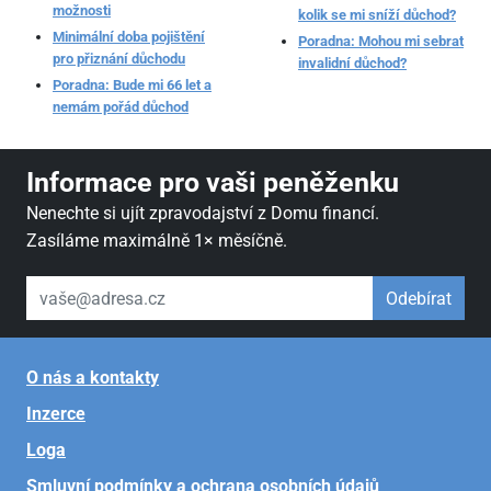
možnosti
kolik se mi sníží důchod?
Minimální doba pojištění
Poradna: Mohou mi sebrat
pro přiznání důchodu
invalidní důchod?
Poradna: Bude mi 66 let a
nemám pořád důchod
Informace pro vaši peněženku
Nenechte si ujít zpravodajství z Domu financí.
Zasíláme maximálně 1× měsíčně.
váš email
Odebírat
O nás a kontakty
Inzerce
Loga
Smluvní podmínky a ochrana osobních údajů