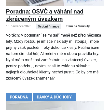
Poradna: OSVČ a váhání nad
zkráceným úvazkem
15. července 2026
čtení na 3 minuty
Osobní finance
Vojtěch: V podnikání se mi daří méně než před několika
lety. Mzdy rostou, je inflace, náklady mi stoupají, moje
příjmy však poslední roky dokonce klesly. Reálně jsem
na tom čím dál hůř, AI mění v mém oboru pravidla hry.
Nyní mám možnost zaměstnání na zkrácený úvazek,
peníze potřebuji, nevím, zdali to zvládnu skloubit,
nejlepší dlouholeté klienty nechci pustit. Co by pro mě
zkrácený úvazek znamenal?
PORADNA
DÁVKY A DŮCHODY