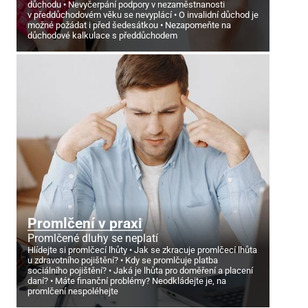
důchodu
Nevyčerpání podpory v nezaměstnanosti
v předdůchodovém věku se nevyplácí
O invalidní důchod je
možné požádat i před šedesátkou
Nezapomeňte na
důchodové kalkulace s předdůchodem
Promlčení v praxi
Promlčené dluhy se neplatí
Hlídejte si promlčecí lhůty
Jak se zkracuje promlčecí lhůta
u zdravotního pojištění?
Kdy se promlčuje platba
sociálního pojištění?
Jaká je lhůta pro doměření a placení
daní?
Máte finanční problémy? Neodkládejte je, na
promlčení nespoléhejte