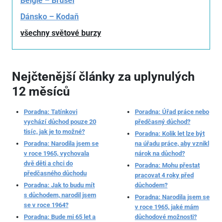
Belgie – Brusel
Dánsko – Kodaň
všechny světové burzy
Nejčtenější články za uplynulých
12 měsíců
Poradna: Tatínkovi
Poradna: Úřad práce nebo
vychází důchod pouze 20
předčasný důchod?
tisíc, jak je to možné?
Poradna: Kolik let lze být
Poradna: Narodila jsem se
na úřadu práce, aby vznikl
v roce 1965, vychovala
nárok na důchod?
dvě děti a chci do
Poradna: Mohu přestat
předčasného důchodu
pracovat 4 roky před
Poradna: Jak to budu mít
důchodem?
s důchodem, narodil jsem
Poradna: Narodila jsem se
se v roce 1964?
v roce 1965, jaké mám
Poradna: Bude mi 65 let a
důchodové možnosti?