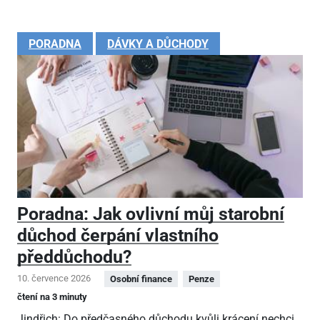
PORADNA
DÁVKY A DŮCHODY
Poradna: Jak ovlivní můj starobní
důchod čerpání vlastního
předdůchodu?
10. července 2026
Osobní finance
Penze
čtení na 3 minuty
Jindřich: Do předčasného důchodu kvůli krácení nechci,