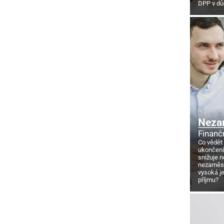
DPP v d
Neza
Finanč
Co vědět
ukončení
snižuje 
nezaměstn
vysoká j
příjmu?