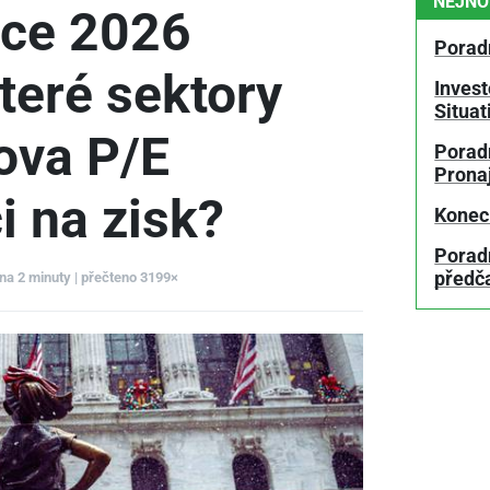
NEJNO
oce 2026
Porad
teré sektory
Invest
Situa
rova P/E
Poradn
Prona
i na zisk?
Konec
Porad
předč
 na 2 minuty | přečteno 3199×