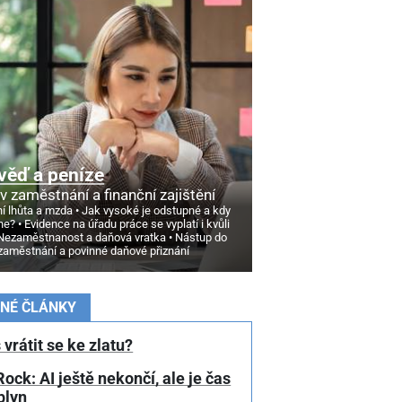
věď a peníze
v zaměstnání a finanční zajištění
í lhůta a mzda
Jak vysoké je odstupné a kdy
ne?
Evidence na úřadu práce se vyplatí i kvůli
Nezaměstnanost a daňová vratka
Nástup do
zaměstnání a povinné daňové přiznání
NÉ ČLÁNKY
 vrátit se ke zlatu?
ock: AI ještě nekončí, ale je čas
plyn