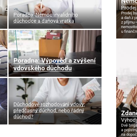
Nemov
Prodej
Prodej by
Poradna: Nemoc invalidního
a daň z p
důchodce a daňová vratka
z příjmu
nemovito
u finanč
t
Poradna: Výpověď a zvýšení
vdovského důchodu
Důchodové rozhodování vdovy:
předčasný důchod, nebo řádný
Zdan
důchod?
Výhody
Dvě brig
a pojistn
na dopoč