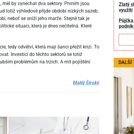
a, měl by vynechat dva sektory. Prvním jsou
Zlatý s
využití
d totiž výhledově přijde období nízkých sazeb,
bí, neboť se sníží jeho marže. Stejně tak je
Půjčka
itické situaci, která je dnes nečitelná. Které
podnik
e, tedy odvětví, která mají šanci přežít krizi. To
vat. Investicí do těchto sektorů se totiž
lubším problémům na trzích. A mít pojištění
DALŠÍ
Matěj Široký