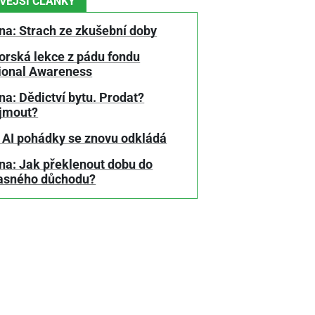
VĚJŠÍ ČLÁNKY
na: Strach ze zkušební doby
orská lekce z pádu fondu
tional Awareness
a: Dědictví bytu. Prodat?
jmout?
 AI pohádky se znovu odkládá
na: Jak překlenout dobu do
asného důchodu?