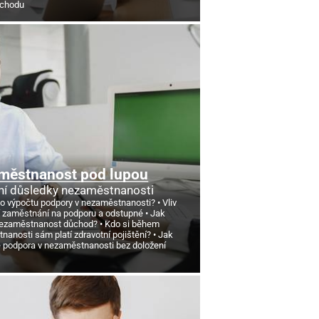
ůchodu
městnanost pod lupou
ní důsledky nezaměstnanosti
 o výpočtu podpory v nezaměstnanosti?
Vliv
 zaměstnání na podporu a odstupné
Jak
nezaměstnanost důchod?
Kdo si během
anosti sám platí zdravotní pojištění?
Jak
e podpora v nezaměstnanosti bez doložení