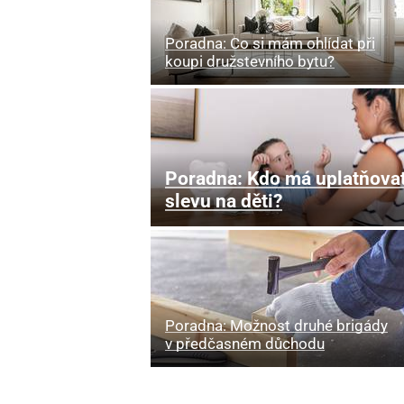
Poradna: Co si mám ohlídat při
koupi družstevního bytu?
Poradna: Kdo má uplatňova
slevu na děti?
Poradna: Možnost druhé brigády
v předčasném důchodu