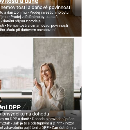
itosti a daně
 nemovitosti a daňové povinnosti
tu a daň z příjmu
Prodej investičního bytu
říjmu
Prodej zděděného bytu a daň
Zdanění příjmu z prodeje
sti
Nemovitosti a oznamovací povinnosti
ního úřadu při daňovém osvobození
ění DPP
 přivýdělku na dohodu
ády na DPP a daně
Dohoda o provedení práce
ý vztah
Jak je to s odstupným u DPP?
Pozor
et zdravotního pojištění u DPP
Zaměstnání na