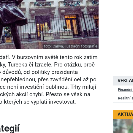
foto:
Canva, ilustrační fotografie
daří. V burzovním světě tento rok zatím
ky, Turecka či Izraele. Pro otázku, proč
důvodů, od politiky prezidenta
ě nepřehlednou, přes zavádění cel až po
REKL
e není investiční bublinou. Trhy milují
Finanční
ických akcií chybí. Přesto se však na
Realitní 
 kterých se vyplatí investovat.
AKTUÁ
tegií