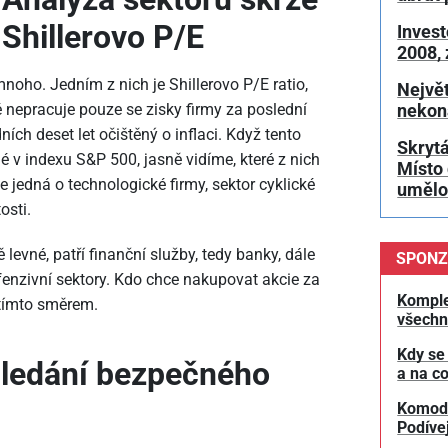
Shillerovo P/E
Invest
2008,
noho. Jedním z nich je Shillerovo P/E ratio,
Největ
ré nepracuje pouze se zisky firmy za poslední
nekon
ích deset let očištěný o inflaci. Když tento
Skrytá
 v indexu S&P 500, jasně vidíme, které z nich
Místo 
 jedná o technologické firmy, sektor cyklické
umělou
osti.
 levné, patří finanční služby, tedy banky, dále
SPONZ
efenzivní sektory. Kdo chce nakupovat akcie za
Komple
 tímto směrem.
všechn
Kdy se
 hledání bezpečného
a na co
Komodit
Podívej