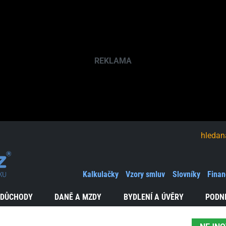
hledaná fráze
Kalkulačky
Vzory smluv
Slovníky
Finan
 DŮCHODY
DANĚ A MZDY
BYDLENÍ A ÚVĚRY
PODN