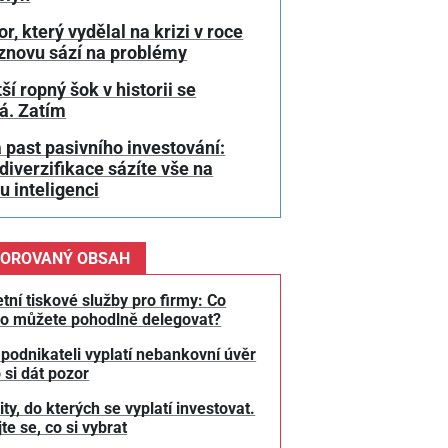
or, který vydělal na krizi v roce
 znovu sází na problémy
ší ropný šok v historii se
á. Zatím
 past pasivního investování:
diverzifikace sázíte vše na
 inteligenci
OROVANÝ OBSAH
tní tiskové služby pro firmy: Co
o můžete pohodlně delegovat?
 podnikateli vyplatí nebankovní úvěr
 si dát pozor
y, do kterých se vyplatí investovat.
te se, co si vybrat