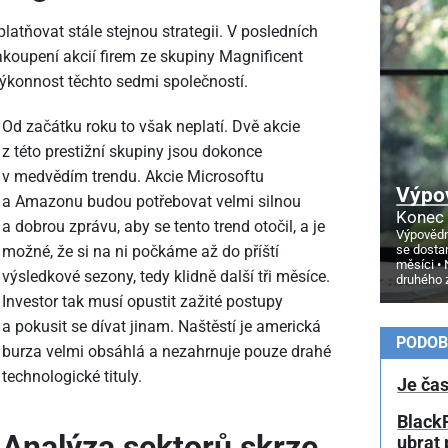
latňovat stále stejnou strategii. V posledních
koupení akcií firem ze skupiny Magnificent
 výkonnost těchto sedmi společností.
Od začátku roku to však neplatí. Dvě akcie
z této prestižní skupiny jsou dokonce
v medvědím trendu. Akcie Microsoftu
Výpo
a Amazonu budou potřebovat velmi silnou
Konec 
a dobrou zprávu, aby se tento trend otočil, a je
Výpovědn
se dosta
možné, že si na ni počkáme až do příští
měsíci
výsledkové sezony, tedy klidně další tři měsíce.
druhého 
Investor tak musí opustit zažité postupy
a pokusit se dívat jinam. Naštěstí je americká
PODOB
burza velmi obsáhlá a nezahrnuje pouze drahé
technologické tituly.
Je čas
BlackR
Analýza sektorů skrze
ubrat 