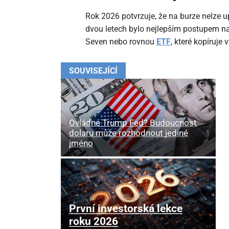
Rok 2026 potvrzuje, že na burze nelze up
dvou letech bylo nejlepším postupem na
Seven nebo rovnou
ETF
, které kopíruje
SOUVISEJÍCÍ
Ovládne Trump Fed? Budoucnost
dolaru může rozhodnout jediné
jméno
První investorská lekce
roku 2026