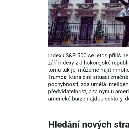
Indexu S&P 500 se letos příliš ne
září indexy z Jihokorejské republi
tomu tak je, můžeme najít mnoho 
Trumpa, která činí situaci značn
pochybnosti, zda umělá inteligenc
předvídatelnost, a ta nyní u amer
americké burze najdou sektory, do
Hledání nových stra