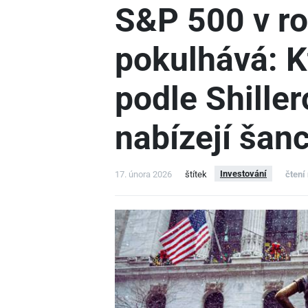
S&P 500 v r
pokulhává: K
podle Shille
nabízejí šanc
Investování
17. února 2026
štítek
čtení