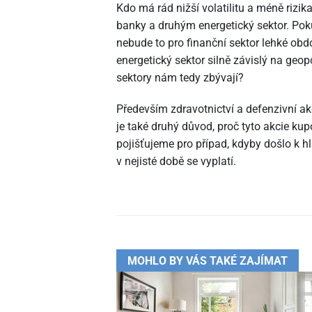
Kdo má rád nižší volatilitu a méně rizik
banky a druhým energetický sektor. Poku
nebude to pro finanční sektor lehké obdo
energetický sektor silně závislý na geopol
sektory nám tedy zbývají?
Především zdravotnictví a defenzivní akci
je také druhý důvod, proč tyto akcie kupo
pojišťujeme pro případ, kdyby došlo k h
v nejisté době se vyplatí.
MOHLO BY VÁS TAKÉ ZAJÍMAT