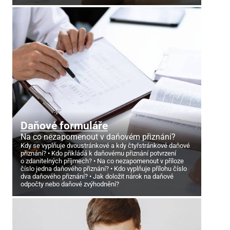
Daňové formuláře
Na co nezapomenout v daňovém přiznání?
Kdy se vyplňuje dvoustránkové a kdy čtyřstránkové daňové
přiznání?
Kdo přikládá k daňovému přiznání potvrzení
o zdanitelných příjmech?
Na co nezapomenout v příloze
číslo jedna daňového přiznání?
Kdo vyplňuje přílohu číslo
dva daňového přiznání?
Jak doložit nárok na daňové
odpočty nebo daňové zvýhodnění?