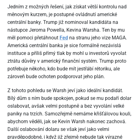
Jedním z možných řešení, jak získat větší kontrolu nad
měnovým kurzem, je postupné ovládnutí americké
centrální banky. Trump již nominoval kandidáta na
nástupce Jeroma Powella, Kevina Warsha. Ten by mu
měl pomoci přetáhnout
Fed
na stranu jeho vize MAGA.
Americká centrální banka je sice formálně nezávislá
instituce a příliš přímý tlak by mohl u investorů vyvolat
ztrátu důvěry v americký finanční systém. Trump proto
potřebuje někoho, kdo bude mít jestřábí rétoriku, ale
zároveň bude ochoten podporovat jeho plán.
Z tohoto pohledu se Warsh jeví jako ideální kandidát.
Bílý dům s ním bude spokojen, pokud se mu podaří dolar
oslabovat, avšak velmi postupně a bez vyvolání velké
paniky na trzích. Samozřejmě nemáme křišťálovou kouli,
abychom věděli, jak se Kevin Warsh nakonec zachová.
Další oslabování dolaru se však jeví jako velmi
pravděpodobné, i když již zřejmě nebude tak výrazné