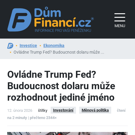
MENU
Investice
Ekonomika
Ovládne Trump Fed? Budoucnost dolaru může ...
Ovládne Trump Fed?
Budoucnost dolaru může
rozhodnout jediné jméno
Investování
Měnová politika
12. února 2026
štítky
čtení
na 2 minuty | přečteno 2344×