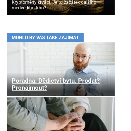
Kryptoměny krvácí. Je to začátek dalšího
medvědího trhu?
MOHLO BY VÁS TAKÉ ZAJÍMAT
Poradna: Dědictví bytu. Prodat?
Pronajmout?