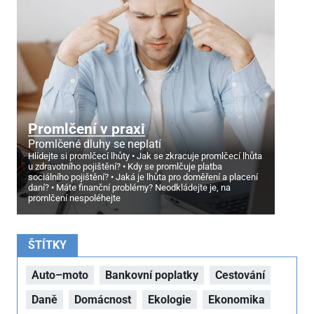
Promlčení v praxi
Promlčené dluhy se neplatí
Hlídejte si promlčecí lhůty
Jak se zkracuje promlčecí lhůta
u zdravotního pojištění?
Kdy se promlčuje platba
sociálního pojištění?
Jaká je lhůta pro doměření a placení
daní?
Máte finanční problémy? Neodkládejte je, na
promlčení nespoléhejte
ŠTÍTKY
Auto–moto
Bankovní poplatky
Cestování
Daně
Domácnost
Ekologie
Ekonomika