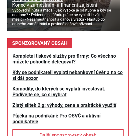
Konec v zaměstnání a finanční zajištění
Výpovědní lhůta a mzda
Jak vysoké je odstupné a kdy se
dostane?
Evidence na úřadu práce se vyplatí i kvůli
měsíci
Nezaměstnanost a daňová vratka
Nástup do
druhého zaměstnání a povinné daňové přiznání
SPONZOROVANÝ OBSAH
Kompletní tiskové služby pro firmy: Co všechno
můžete pohodlně delegovat?
Kdy se podnikateli vyplatí nebankovní úvěr a na co
si dát pozor
Komodity, do kterých se vyplatí investovat.
Podívejte se, co si vybrat
Zlatý slitek 2 g: výhody, cena a praktické využití
Půjčka na podnikání: Pro OSVČ a aktivní
podnikatele
Další sponzorovaný obsah