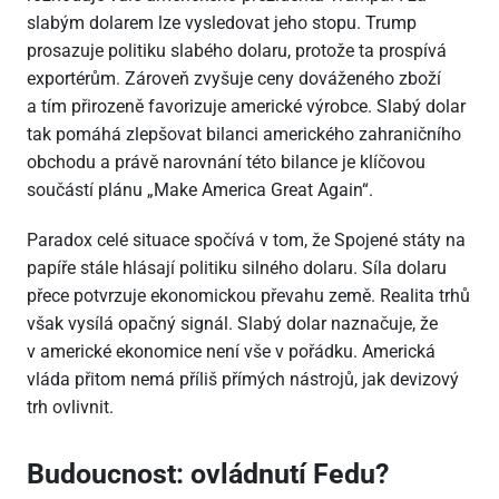
slabým dolarem lze vysledovat jeho stopu. Trump
prosazuje politiku slabého dolaru, protože ta prospívá
exportérům. Zároveň zvyšuje ceny dováženého zboží
a tím přirozeně favorizuje americké výrobce. Slabý dolar
tak pomáhá zlepšovat bilanci amerického zahraničního
obchodu a právě narovnání této bilance je klíčovou
součástí plánu „Make America Great Again“.
Paradox celé situace spočívá v tom, že Spojené státy na
papíře stále hlásají politiku silného dolaru. Síla dolaru
přece potvrzuje ekonomickou převahu země. Realita trhů
však vysílá opačný signál. Slabý dolar naznačuje, že
v americké ekonomice není vše v pořádku. Americká
vláda přitom nemá příliš přímých nástrojů, jak devizový
trh ovlivnit.
Budoucnost: ovládnutí Fedu?