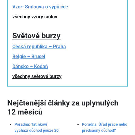
Vzor: Smlouva o výpůjčce
všechny vzory smluv
Světové burzy
Česká republika – Praha
Belgie – Brusel
Dánsko – Kodaň
všechny světové burzy
Nejčtenější články za uplynulých
12 měsíců
Poradna: Tatínkovi
Poradna: Úřad práce nebo
vychází důchod pouze 20
předčasný důchod?