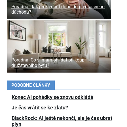
Poradna: Jak překlenout dobu do předčasného
důchodu?
Poradna: Co si mám ohlídat při koupi
družstevního bytu?
PODOBNÉ ČLÁNKY
Konec AI pohádky se znovu odkládá
Je čas vrátit se ke zlatu?
BlackRock: AI ještě nekončí, ale je čas ubrat
plyn