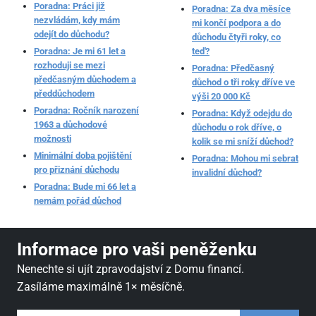
Poradna: Práci již
Poradna: Za dva měsíce
nezvládám, kdy mám
mi končí podpora a do
odejít do důchodu?
důchodu čtyři roky, co
Poradna: Je mi 61 let a
teď?
rozhoduji se mezi
Poradna: Předčasný
předčasným důchodem a
důchod o tři roky dříve ve
předdůchodem
výši 20 000 Kč
Poradna: Ročník narození
Poradna: Když odejdu do
1963 a důchodové
důchodu o rok dříve, o
možnosti
kolik se mi sníží důchod?
Minimální doba pojištění
Poradna: Mohou mi sebrat
pro přiznání důchodu
invalidní důchod?
Poradna: Bude mi 66 let a
nemám pořád důchod
Informace pro vaši peněženku
Nenechte si ujít zpravodajství z Domu financí.
Zasíláme maximálně 1× měsíčně.