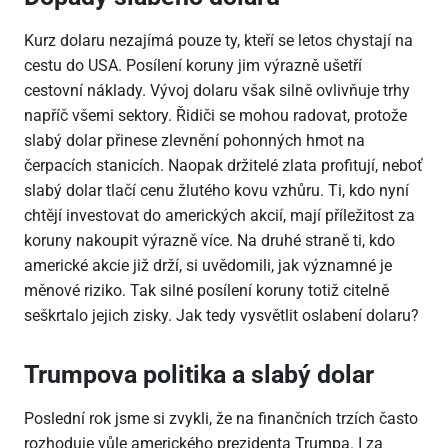
Kurz dolaru nezajímá pouze ty, kteří se letos chystají na
cestu do USA. Posílení koruny jim výrazně ušetří
cestovní náklady. Vývoj dolaru však silně ovlivňuje trhy
napříč všemi sektory. Řidiči se mohou radovat, protože
slabý dolar přinese zlevnění pohonných hmot na
čerpacích stanicích. Naopak držitelé zlata profitují, neboť
slabý dolar tlačí cenu žlutého kovu vzhůru. Ti, kdo nyní
chtějí investovat do amerických akcií, mají příležitost za
koruny nakoupit výrazně více. Na druhé straně ti, kdo
americké akcie již drží, si uvědomili, jak významné je
měnové riziko. Tak silné posílení koruny totiž citelně
seškrtalo jejich zisky. Jak tedy vysvětlit oslabení dolaru?
Trumpova politika a slabý dolar
Poslední rok jsme si zvykli, že na finančních trzích často
rozhoduje vůle amerického prezidenta Trumpa. I za