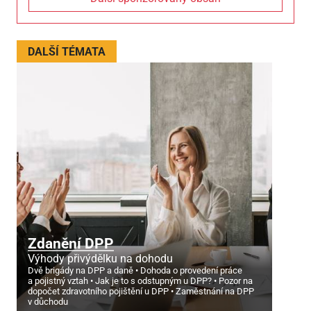
DALŠÍ TÉMATA
Zdanění DPP
Výhody přivýdělku na dohodu
Dvě brigády na DPP a daně
Dohoda o provedení práce
a pojistný vztah
Jak je to s odstupným u DPP?
Pozor na
dopočet zdravotního pojištění u DPP
Zaměstnání na DPP
v důchodu