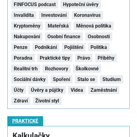
FINFOCUS podcast
Hypoteční úvěry
Invalidita
Investování
Koronavirus
Kryptoměny
Mateřská
Měnová politika
Nakupování
Osobní finance
Osobnosti
Penze
Podnikání
Pojištění
Politika
Poradna
Praktické tipy
Právo
Příběhy
Realitní trh
Rozhovory
Školkovné
Sociální dávky
Spoření
Stalo se
Studium
Účty
Úvěry a půjčky
Videa
Zaměstnání
Zdraví
Životní styl
PRAKTICKÉ
Kalkulačky