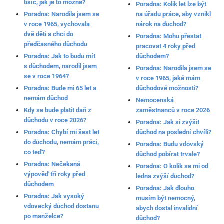
tisíc, jak je to možné?
Poradna: Kolik let lze být
Poradna: Narodila jsem se
na úřadu práce, aby vznikl
v roce 1965, vychovala
nárok na důchod?
dvě děti a chci do
Poradna: Mohu přestat
předčasného důchodu
pracovat 4 roky před
Poradna: Jak to budu mít
důchodem?
s důchodem, narodil jsem
Poradna: Narodila jsem se
se v roce 1964?
v roce 1965, jaké mám
Poradna: Bude mi 65 let a
důchodové možnosti?
nemám důchod
Nemocenská
Kdy se bude platit daň z
zaměstnanců v roce 2026
důchodu v roce 2026?
Poradna: Jak si zvýšit
Poradna: Chybí mi šest let
důchod na poslední chvíli?
do důchodu, nemám práci,
Poradna: Budu vdovský
co teď?
důchod pobírat trvale?
Poradna: Nečekaná
Poradna: O kolik se mi od
výpověď tři roky před
ledna zvýší důchod?
důchodem
Poradna: Jak dlouho
Poradna: Jak vysoký
musím být nemocný,
vdovecký důchod dostanu
abych dostal invalidní
po manželce?
důchod?