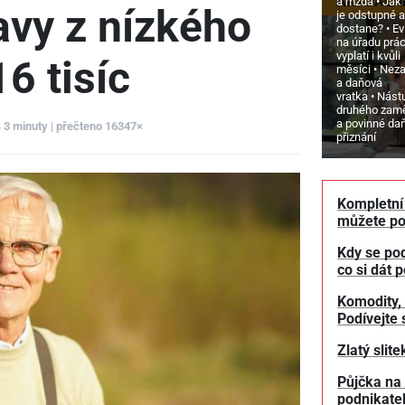
AKTUÁLN
a mzda
Jak
vy z nízkého
je odstupné a
dostane?
Ev
na úřadu prá
vyplatí i kvůli
6 tisíc
měsíci
Neza
a daňová
vratka
Nást
druhého zam
a povinné da
a 3 minuty | přečteno 16347×
přiznání
Kompletní 
můžete po
Kdy se pod
co si dát 
Komodity, 
Podívejte 
Zlatý slit
Půjčka na 
podnikate