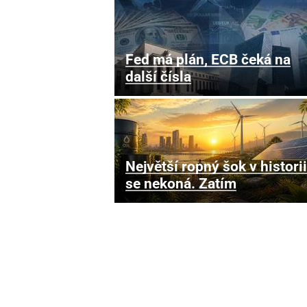
Fed má plán, ECB čeká na
další čísla
Největší ropný šok v historii
se nekoná. Zatím