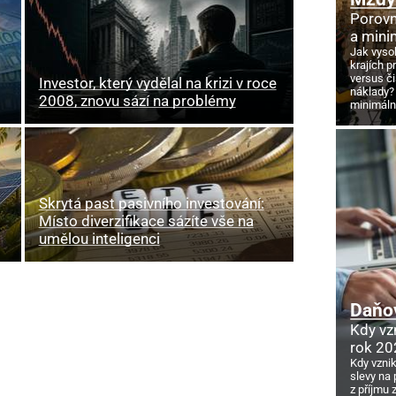
Porovn
a mini
Jak vyso
krajích p
versus č
Investor, který vydělal na krizi v roce
náklady?
2008, znovu sází na problémy
minimáln
Skrytá past pasivního investování:
Místo diverzifikace sázíte vše na
umělou inteligenci
Daňov
Kdy vz
rok 20
Kdy vzni
slevy na 
z příjmu