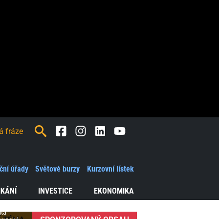
Facebook
Instagram
LinkedIn
Youtube
ď
e
ční úřady
Světové burzy
Kurzovní lístek
ání
IKÁNÍ
INVESTICE
EKONOMIKA
ůta