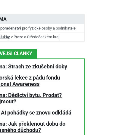
AMA
 poradenství
pro fyzické osoby a podnikatele
služby
v Praze a Středočeském kraji
VĚJŠÍ ČLÁNKY
na: Strach ze zkušební doby
orská lekce z pádu fondu
tional Awareness
a: Dědictví bytu. Prodat?
jmout?
 AI pohádky se znovu odkládá
na: Jak překlenout dobu do
asného důchodu?