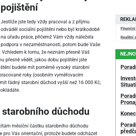
pojištění
REKL
Jestliže jste tedy vždy pracoval a z příjmu
Finanční
odváděl sociální pojištění nebo byl krátkodobě
na úřadu práce, přičemž Vám vždy náležela
Realitní 
podpora v nezaměstnanosti, potom bude Vaše
. Vzhledem k tomu, že neznám přesně Váš
NEJNO
 přesně vědět, jakou dobu pojištění jste
Porad
ištění budete mít poměrně vysoký starobní
odpracované roky (osobním vyměřovacím
Invest
mít řádný starobní důchod vyšší než 16
000 Kč,
Situa
okládáte.
Poradn
Prona
 starobního důchodu
Konec
Porad
čítám měsíční částku starobního důchodu
předč
e pro Vás orientační, protože budete odcházet