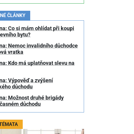
NÉ ČLÁNKY
a: Co si mám ohlídat při koupi
tevního bytu?
na: Nemoc invalidního důchodce
ová vratka
na: Kdo má uplatňovat slevu na
na: Výpověď a zvýšení
kého důchodu
na: Možnost druhé brigády
dčasném důchodu
 TÉMATA