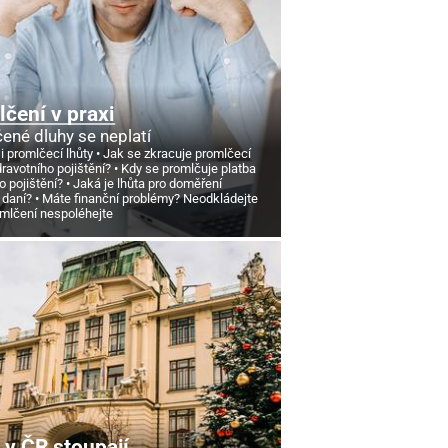
čení v praxi
ené dluhy se neplatí
si promlčecí lhůty
Jak se zkracuje promlčecí
dravotního pojištění?
Kdy se promlčuje platba
o pojištění?
Jaká je lhůta pro doměření
 daní?
Máte finanční problémy? Neodkládejte
omlčení nespoléhejte
v ČR stoupají