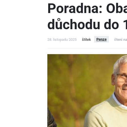
Poradna: Oba
důchodu do 1
Penze
28. listopadu 2025
štítek
čtení n