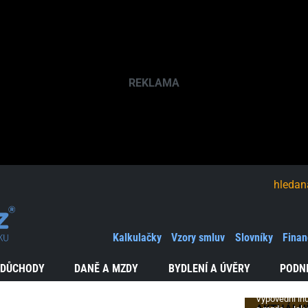
hledaná fráze
Výpově
a peníz
Kalkulačky
Vzory smluv
Slovníky
Finan
Konec
v zaměstn
 DŮCHODY
DANĚ A MZDY
BYDLENÍ A ÚVĚRY
PODN
a finanční
zajištění
Výpovědní lh