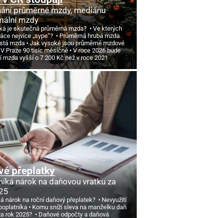
ání průměrné mzdy, mediánu
mální mzdy
ká je skutečná průměrná mzda?
Ve kterých
ráce nejvíce „sype“?
Průměrná hrubá mzda
istá mzda
Jak vysoké jsou průměrné mzdové
 V Praze 90 tisíc měsíčně
V roce 2026 bude
í mzda vyšší o 7
200 Kč než v roce 2021
é přeplatky
niká nárok na daňovou vratku za
25
ká nárok na roční daňový přeplatek?
Nevyužití
poplatníka
Komu sníží sleva na manželku daň
 za rok 2025?
Daňové odpočty a daňová