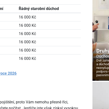
ní
Řádný starobní důchod
16
000 Kč
16
000 Kč
16
000 Kč
16
000 Kč
Druhý
16
000 Kč
Důchod
16
000 Kč
Dvě zamě
a důcho
nezvyšuj
podpora 
roce 2026
pasivním
ojištění, proto Vám nemohu přesně říci,
te počítat. Jestliže jste však získal vysokou