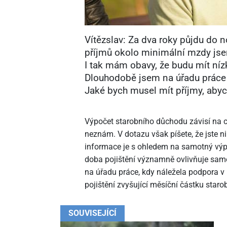
Vítězslav: Za dva roky půjdu do
příjmů okolo minimální mzdy jse
I tak mám obavy, že budu mít níz
Dlouhodobě jsem na úřadu práce 
Jaké bych musel mít příjmy, abyc
Výpočet starobního důchodu závisí na c
neznám. V dotazu však píšete, že jste 
informace je s ohledem na samotný výp
doba pojištění významně ovlivňuje sam
na úřadu práce, kdy náležela podpora v
pojištění zvyšující měsíční částku star
SOUVISEJÍCÍ