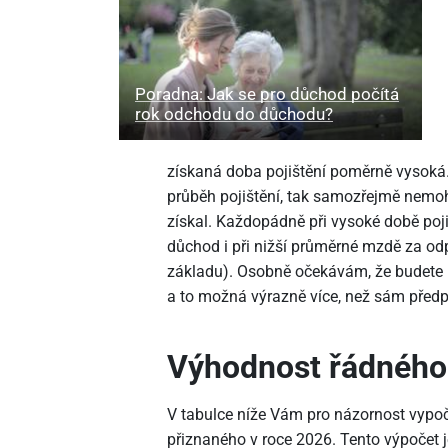
Poradna: Jak se pro důchod počítá
rok odchodu do důchodu?
získaná doba pojištění poměrně vysoká
průběh pojištění, tak samozřejmě nemohu
získal. Každopádně při vysoké době poj
důchod i při nižší průměrné mzdě za 
základu). Osobně očekávám, že budete 
a to možná výrazně více, než sám předp
Výhodnost řádného
V tabulce níže Vám pro názornost vypo
přiznaného v roce 2026. Tento výpočet j