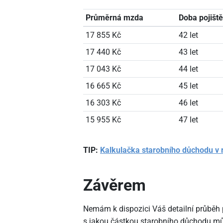
Průměrná mzda
Doba pojiště
17
855 Kč
42 let
17
440 Kč
43 let
17
043 Kč
44 let
16
665 Kč
45 let
16
303 Kč
46 let
15
955 Kč
47 let
TIP:
Kalkulačka starobního důchodu v 
Závěrem
Nemám k dispozici Váš detailní průběh p
s jakou částkou starobního důchodu může