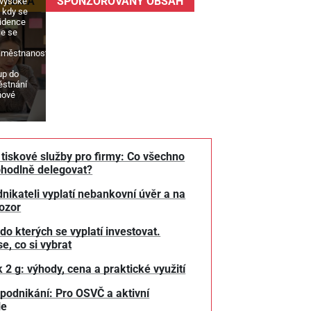
Í TÉMA
SPONZOROVANÝ OBSAH
 vysoké
 kdy se
idence
ce se
městnanost
up do
ěstnání
ňové
tiskové služby pro firmy: Co všechno
hodlně delegovat?
nikateli vyplatí nebankovní úvěr a na
pozor
do kterých se vyplatí investovat.
se, co si vybrat
ek 2 g: výhody, cena a praktické využití
podnikání: Pro OSVČ a aktivní
le