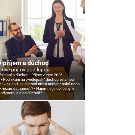
 příjem a důchod
ové příjmy pod lupou
stnání a důchod
Příjmy v roce 2026
d
Podnikání na „vedlejšák“ důchod většinou
e
Jak snižuje důchod nízká nemocenská nebo
v nezaměstnanosti?
Nájemné je oblíbeným
 příjmem, ale co důchod?