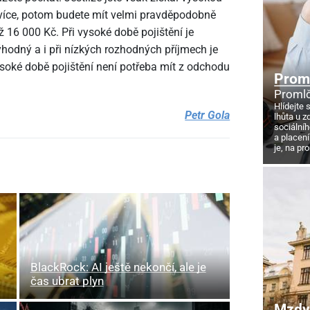
 a více, potom budete mít velmi pravděpodobně
ž 16
000 Kč. Při vysoké době pojištění je
odný a i při nízkých rozhodných příjmech je
oké době pojištění není potřeba mít z odchodu
Proml
Promlč
Hlídejte 
Petr Gola
lhůta u z
sociálníh
a placení
je, na pr
BlackRock: AI ještě nekončí, ale je
čas ubrat plyn
Mzdy 