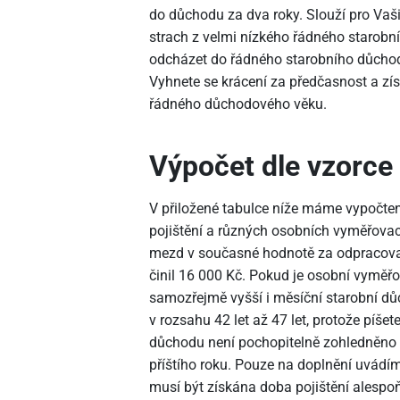
do důchodu za dva roky. Slouží pro Vaš
strach z velmi nízkého řádného starobn
odcházet do řádného starobního důchodu
Vyhnete se krácení za předčasnost a získ
řádného důchodového věku.
Výpočet dle vzorce
V přiložené tabulce níže máme vypočte
pojištění a různých osobních vyměřova
mezd v současné hodnotě za odpracovan
činil 16
000 Kč. Pokud je osobní vyměřov
samozřejmě vyšší i měsíční starobní dů
v rozsahu 42 let až 47 let, protože píšet
důchodu není pochopitelně zohledněno v
příštího roku. Pouze na doplnění uvádí
musí být získána doba pojištění alespoň