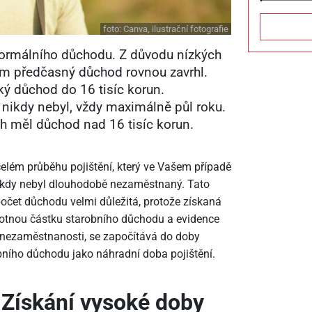
foto:
Canva, ilustrační fotografie
 normálního důchodu. Z důvodu nízkých
m předčasný důchod rovnou zavrhl.
ký důchod do 16 tisíc korun.
nikdy nebyl, vždy maximálně půl roku.
h měl důchod nad 16 tisíc korun.
elém průběhu pojištění, který ve Vašem případě
nikdy nebyl dlouhodobě nezaměstnaný. Tato
očet důchodu velmi důležitá, protože získaná
otnou částku starobního důchodu a evidence
 nezaměstnanosti, se započítává do doby
obního důchodu jako náhradní doba pojištění.
Získání vysoké doby