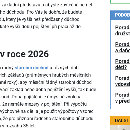
i základní představu a abyste zbytečně neměl
ího důchodu. Pro Vás je dobře, že budete
PODOB
, který je vyšší než předčasný důchod.
áte vyšší dobu pojištění při práci až do
Poradn
družs
Porad
a daň
 v roce 2026
Porad
děti?
n řádný
starobní důchod
u různých dob
cích základů (průměrných hrubých měsíčních
Porad
é roky), aby měsíční řádný starobní důchod
vdovs
ací základ nebo doba pojištění vyšší, tak bude
Porad
chod. Doba pojištění je úmyslně zvolena
v pře
e, že nemáte mezery v pojištění. Při výpočtu
ýchovné na děti a je použit výpočtový vzorec
m, že pro přiznání řádného starobního důchodu
DALŠÍ
 v rozsahu 35 let.