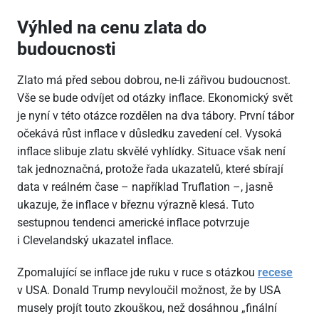
Výhled na cenu zlata do
budoucnosti
Zlato má před sebou dobrou, ne-li zářivou budoucnost.
Vše se bude odvíjet od otázky inflace. Ekonomický svět
je nyní v této otázce rozdělen na dva tábory. První tábor
očekává růst inflace v důsledku zavedení cel. Vysoká
inflace slibuje zlatu skvělé vyhlídky. Situace však není
tak jednoznačná, protože řada ukazatelů, které sbírají
data v reálném čase – například Truflation –, jasně
ukazuje, že inflace v březnu výrazně klesá. Tuto
sestupnou tendenci americké inflace potvrzuje
i Clevelandský ukazatel inflace.
Zpomalující se inflace jde ruku v ruce s otázkou
recese
v USA. Donald Trump nevyloučil možnost, že by USA
musely projít touto zkouškou, než dosáhnou „finální