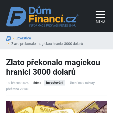
MENU
Investice
Zlato překonalo magickou hranici 3000 dolarů
Zlato překonalo magickou
hranici 3000 dolarů
Investování
18. března 2025
štítek
čtení na 2 minuty |
přečteno 2213×