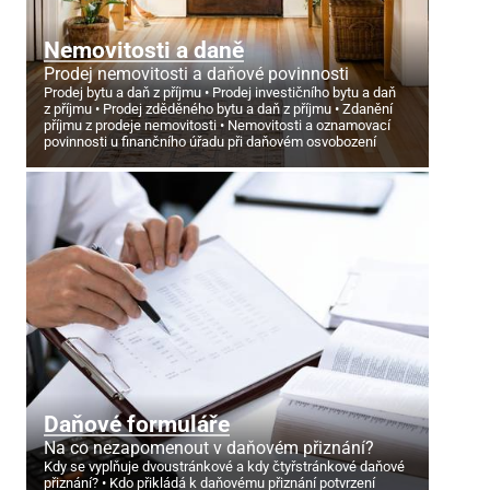
Nemovitosti a daně
Prodej nemovitosti a daňové povinnosti
Prodej bytu a daň z příjmu
Prodej investičního bytu a daň
z příjmu
Prodej zděděného bytu a daň z příjmu
Zdanění
příjmu z prodeje nemovitosti
Nemovitosti a oznamovací
povinnosti u finančního úřadu při daňovém osvobození
Daňové formuláře
Na co nezapomenout v daňovém přiznání?
Kdy se vyplňuje dvoustránkové a kdy čtyřstránkové daňové
přiznání?
Kdo přikládá k daňovému přiznání potvrzení