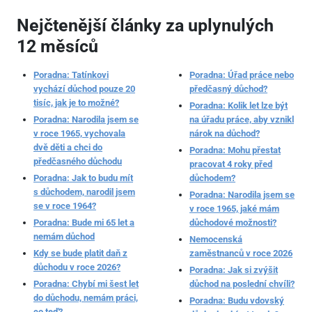
Nejčtenější články za uplynulých
12 měsíců
Poradna: Tatínkovi
Poradna: Úřad práce nebo
vychází důchod pouze 20
předčasný důchod?
tisíc, jak je to možné?
Poradna: Kolik let lze být
Poradna: Narodila jsem se
na úřadu práce, aby vznikl
v roce 1965, vychovala
nárok na důchod?
dvě děti a chci do
Poradna: Mohu přestat
předčasného důchodu
pracovat 4 roky před
Poradna: Jak to budu mít
důchodem?
s důchodem, narodil jsem
Poradna: Narodila jsem se
se v roce 1964?
v roce 1965, jaké mám
Poradna: Bude mi 65 let a
důchodové možnosti?
nemám důchod
Nemocenská
Kdy se bude platit daň z
zaměstnanců v roce 2026
důchodu v roce 2026?
Poradna: Jak si zvýšit
Poradna: Chybí mi šest let
důchod na poslední chvíli?
do důchodu, nemám práci,
Poradna: Budu vdovský
co teď?