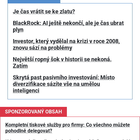
Je čas vrátit se ke zlatu?
BlackRock: AI ještě nekončí, ale je čas ubrat
plyn
Investor, který vydělal na krizi v roce 2008,
znovu sází na problémy
Největší ropný šok v historii se nekoná.
Zatím
Skrytá past pasivního investování: Místo
diverzifikace sázíte vše na umělou
inteligenci
SPONZOROVANÝ OBSAH
Kompletní tiskové služby pro firmy: Co všechno můžete
pohodlně delegovat?