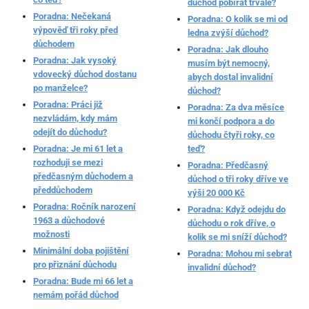
důchod pobírat trvale?
Poradna: Nečekaná
Poradna: O kolik se mi od
výpověď tři roky před
ledna zvýší důchod?
důchodem
Poradna: Jak dlouho
Poradna: Jak vysoký
musím být nemocný,
vdovecký důchod dostanu
abych dostal invalidní
po manželce?
důchod?
Poradna: Práci již
Poradna: Za dva měsíce
nezvládám, kdy mám
mi končí podpora a do
odejít do důchodu?
důchodu čtyři roky, co
Poradna: Je mi 61 let a
teď?
rozhoduji se mezi
Poradna: Předčasný
předčasným důchodem a
důchod o tři roky dříve ve
předdůchodem
výši 20 000 Kč
Poradna: Ročník narození
Poradna: Když odejdu do
1963 a důchodové
důchodu o rok dříve, o
možnosti
kolik se mi sníží důchod?
Minimální doba pojištění
Poradna: Mohou mi sebrat
pro přiznání důchodu
invalidní důchod?
Poradna: Bude mi 66 let a
nemám pořád důchod