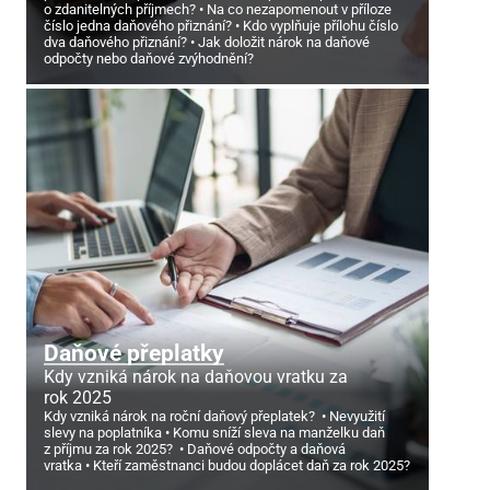
o zdanitelných příjmech?
Na co nezapomenout v příloze
číslo jedna daňového přiznání?
Kdo vyplňuje přílohu číslo
dva daňového přiznání?
Jak doložit nárok na daňové
odpočty nebo daňové zvýhodnění?
Daňové přeplatky
Kdy vzniká nárok na daňovou vratku za
rok 2025
Kdy vzniká nárok na roční daňový přeplatek?
Nevyužití
slevy na poplatníka
Komu sníží sleva na manželku daň
z příjmu za rok 2025?
Daňové odpočty a daňová
vratka
Kteří zaměstnanci budou doplácet daň za rok 2025?