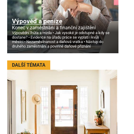
Výpověď a peníze
Konec v zaměstnání a finanční zajištění
Výpovědní lhůta a mzda
Jak vysoké je odstupné a kdy se
dostane?
Evidence na úřadu práce se vyplatí i kvůli
měsíci
Nezaměstnanost a daňová vratka
Nástup do
druhého zaměstnání a povinné daňové přiznání
DALŠÍ TÉMATA