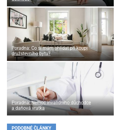
Poradna: Co si mám ohlídat při koupi
družstevního bytu?
Poradna: Nemoc invalidního důchodce
a daňová vratka
PODOBNÉ ČLÁNKY