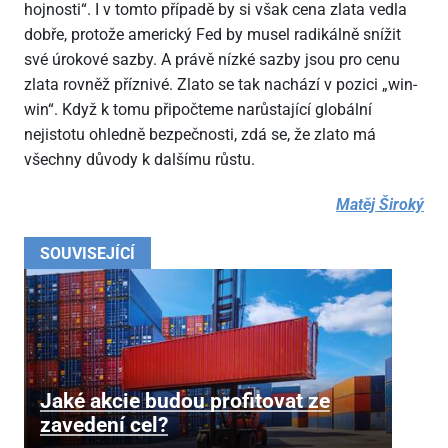
hojnosti“. I v tomto případě by si však cena zlata vedla
dobře, protože americký Fed by musel radikálně snížit
své úrokové sazby. A právě nízké sazby jsou pro cenu
zlata rovněž příznivé. Zlato se tak nachází v pozici „win-
win“. Když k tomu připočteme narůstající globální
nejistotu ohledně bezpečnosti, zdá se, že zlato má
všechny důvody k dalšímu růstu.
Matěj Široký
SOUVISEJÍCÍ
Jaké akcie budou profitovat ze
zavedení cel?