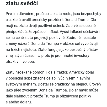
zlatu svědčí
Prvním důvodem, proč cena zlata roste, jsou bezpochyby
cla, která uvalil americký prezident Donald Trump. Cla
mají na zlato dvojí pozitivní účinek. Zaprvé se obecně
předpokládá, že způsobí inflaci. Vyšší inflační očekávání
se na ceně zlata projevují pozitivně. Zadruhé neustálé
změny názorů Donalda Trumpa v otázce cel vyvolávají
na trzích nejistotu. Zlato funguje jako bezpečný přístav
v nejistých časech, a proto je pro mnohé investory
atraktivní volbou.
Zlatu nečekaně pomohl i další faktor. Americký dolar
v poslední době značně oslabil vůči všem hlavním
světovým měnám. Dostal se prakticky na stejnou úroveň
jako před zvolením Donalda Trumpa. Dolar navíc může
dále slábnout, protože Trump je příznivcem politiky
slabého dolaru.