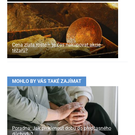
Cena zlata roste – je čas nakupovat akcie
těžařů?
MOHLO BY VÁS TAKÉ ZAJÍMAT
Poradna: Jak překlenout dobu do předčasného
důchodu?