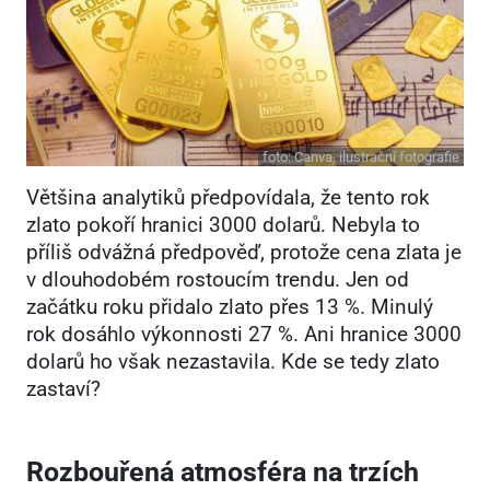
foto:
Canva, ilustrační fotografie
Většina analytiků předpovídala, že tento rok
zlato pokoří hranici 3000 dolarů. Nebyla to
příliš odvážná předpověď, protože cena zlata je
v dlouhodobém rostoucím trendu. Jen od
začátku roku přidalo zlato přes 13 %. Minulý
rok dosáhlo výkonnosti 27 %. Ani hranice 3000
dolarů ho však nezastavila. Kde se tedy zlato
zastaví?
Rozbouřená atmosféra na trzích