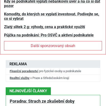
Kdy se podnikateli vyplatí nebankovní úvěr a na co si dát
pozor
Komodity, do kterých se vyplatí investovat. Podívejte se,
co si vybrat
Zlatý slitek 2 g: výhody, cena a praktické využití
Půjčka na podnikání: Pro OSVČ a aktivní podnikatele
Další sponzorovaný obsah
REKLAMA
Finanční poradenství
pro fyzické osoby a podnikatele
Realitní služby
v Praze a Středočeském kraji
NEJNOVĚJŠÍ ČLÁNKY
Poradna: Strach ze zkušební doby