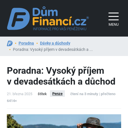
MENU
Poradna
Dávky a důchody
Poradna: Vysoký příjem v devadesátkách a ...
Poradna: Vysoký příjem
v devadesátkách a důchod
Penze
21. března 2025
štítek
čtení na 3 minuty | přečteno
6414×