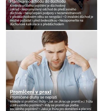
Plánování odchodu do důchodu
Kontrola průběhu pojištění je důchodový
základ
Nepromyšlený odchod do předčasného
důchodu
Nevyčerpání podpory v nezaměstnanosti
v předdůchodovém věku se nevyplácí
O invalidní důchod je
možné požádat i před šedesátkou
Nezapomeňte na
důchodové kalkulace s předdůchodem
Promlčení v praxi
Promlčené dluhy se neplatí
Hlídejte si promlčecí lhůty
Jak se zkracuje promlčecí lhůta
u zdravotního pojištění?
Kdy se promlčuje platba
sociálního pojištění?
Jaká je lhůta pro doměření a placení