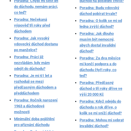
Poradna: Chybí mi šest let
důchod na poslední chvíli?
do důchodu, nemám práci,
Poradna: Budu vdovský
co teď?
důchod pobírat trvale?
Poradna: Nečekaná
Poradna: O kolik se mi od
výpověď tři roky před
ledna zvýší důchod?
důchodem
Poradna: Jak dlouho
Poradna: Jak vysoký
musím být nemocný,
vdovecký důchod dostanu
abych dostal invalidní
po manželce?
důchod?
Poradna: Práci již
Poradna: Za dva měsíce
nezvládám, kdy mám
mi končí podpora a do
odejít do důchodu?
důchodu čtyři roky, co
Poradna: Je mi 61 let a
teď?
rozhoduji se mezi
Poradna: Předčasný
předčasným důchodem a
důchod o tři roky dříve ve
předdůchodem
výši 20 000 Kč
Poradna: Ročník narození
Poradna: Když odejdu do
1963 a důchodové
důchodu o rok dříve, o
možnosti
kolik se mi sníží důchod?
Minimální doba pojištění
Poradna: Mohou mi sebrat
pro přiznání důchodu
invalidní důchod?