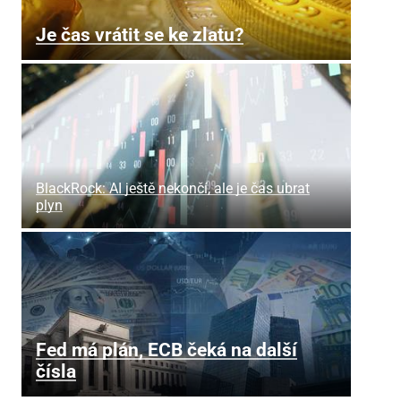
Je čas vrátit se ke zlatu?
BlackRock: AI ještě nekončí, ale je čas ubrat
plyn
Fed má plán, ECB čeká na další
čísla