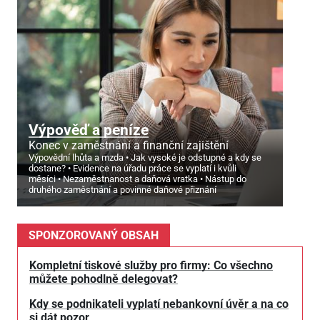
Výpověď a peníze
Konec v zaměstnání a finanční zajištění
Výpovědní lhůta a mzda
Jak vysoké je odstupné a kdy se
dostane?
Evidence na úřadu práce se vyplatí i kvůli
měsíci
Nezaměstnanost a daňová vratka
Nástup do
druhého zaměstnání a povinné daňové přiznání
SPONZOROVANÝ OBSAH
Kompletní tiskové služby pro firmy: Co všechno
můžete pohodlně delegovat?
Kdy se podnikateli vyplatí nebankovní úvěr a na co
si dát pozor