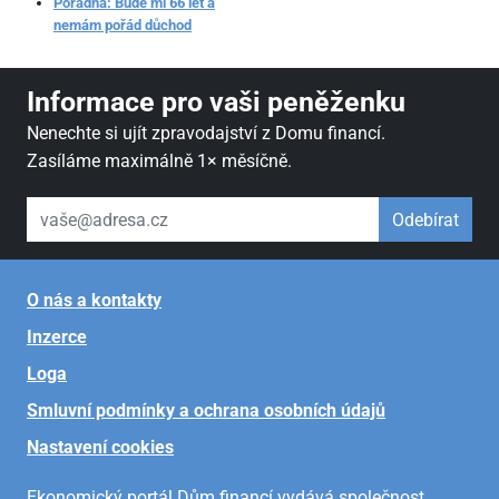
Poradna: Bude mi 66 let a
nemám pořád důchod
Informace pro vaši peněženku
Nenechte si ujít zpravodajství z Domu financí.
Zasíláme maximálně 1× měsíčně.
váš email
Odebírat
O nás a kontakty
Inzerce
Loga
Smluvní podmínky a ochrana osobních údajů
Nastavení cookies
Ekonomický portál Dům financí vydává společnost