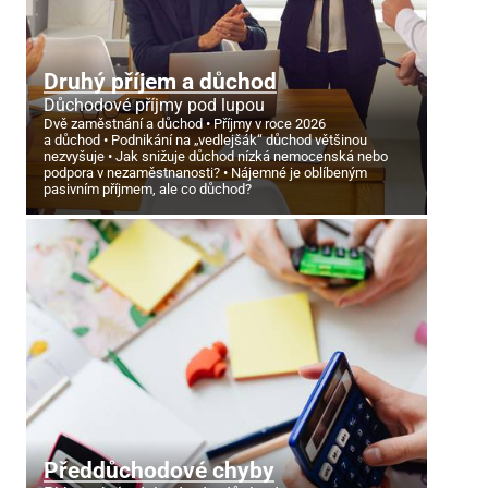
Druhý příjem a důchod
Důchodové příjmy pod lupou
Dvě zaměstnání a důchod
Příjmy v roce 2026
a důchod
Podnikání na „vedlejšák“ důchod většinou
nezvyšuje
Jak snižuje důchod nízká nemocenská nebo
podpora v nezaměstnanosti?
Nájemné je oblíbeným
pasivním příjmem, ale co důchod?
Předdůchodové chyby