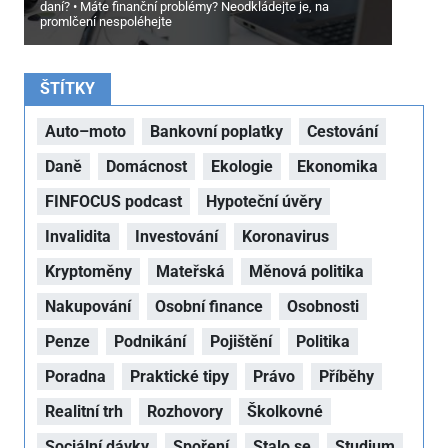
daní?
Máte finanční problémy? Neodkládejte je, na
promlčení nespoléhejte
ŠTÍTKY
Auto–moto
Bankovní poplatky
Cestování
Daně
Domácnost
Ekologie
Ekonomika
FINFOCUS podcast
Hypoteční úvěry
Invalidita
Investování
Koronavirus
Kryptoměny
Mateřská
Měnová politika
Nakupování
Osobní finance
Osobnosti
Penze
Podnikání
Pojištění
Politika
Poradna
Praktické tipy
Právo
Příběhy
Realitní trh
Rozhovory
Školkovné
Sociální dávky
Spoření
Stalo se
Studium