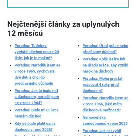
Nejčtenější články za uplynulých
12 měsíců
Poradna: Tatínkovi
Poradna: Úřad práce nebo
vychází důchod pouze 20
předčasný důchod?
tisíc, jak je to možné?
Poradna: Kolik let lze být
Poradna: Narodila jsem se
na úřadu práce, aby vznikl
v roce 1965, vychovala
nárok na důchod?
dvě děti a chci do
Poradna: Mohu přestat
předčasného důchodu
pracovat 4 roky před
Poradna: Jak to budu mít
důchodem?
s důchodem, narodil jsem
Poradna: Narodila jsem se
se v roce 1964?
v roce 1965, jaké mám
Poradna: Bude mi 65 let a
důchodové možnosti?
nemám důchod
Nemocenská
Kdy se bude platit daň z
zaměstnanců v roce 2026
důchodu v roce 2026?
Poradna: Jak si zvýšit