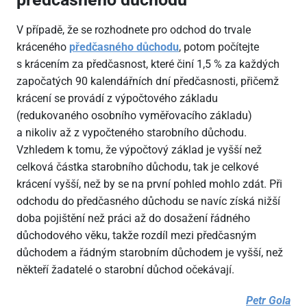
V případě, že se rozhodnete pro odchod do trvale
kráceného
předčasného důchodu
, potom počítejte
s krácením za předčasnost, které činí 1,5 % za každých
započatých 90 kalendářních dní předčasnosti, přičemž
krácení se provádí z výpočtového základu
(redukovaného osobního vyměřovacího základu)
a nikoliv až z vypočteného starobního důchodu.
Vzhledem k tomu, že výpočtový základ je vyšší než
celková částka starobního důchodu, tak je celkové
krácení vyšší, než by se na první pohled mohlo zdát. Při
odchodu do předčasného důchodu se navíc získá nižší
doba pojištění než práci až do dosažení řádného
důchodového věku, takže rozdíl mezi předčasným
důchodem a řádným starobním důchodem je vyšší, než
někteří žadatelé o starobní důchod očekávají.
Petr Gola