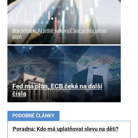
BlackRock: AI ještě nekončí, ale je čas ubrat
plyn
Fed má plán, ECB čeká na další
čísla
PODOBNÉ ČLÁNKY
Poradna: Kdo má uplatňovat slevu na děti?