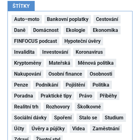
ŠTÍTKY
Auto–moto
Bankovní poplatky
Cestování
Daně
Domácnost
Ekologie
Ekonomika
FINFOCUS podcast
Hypoteční úvěry
Invalidita
Investování
Koronavirus
Kryptoměny
Mateřská
Měnová politika
Nakupování
Osobní finance
Osobnosti
Penze
Podnikání
Pojištění
Politika
Poradna
Praktické tipy
Právo
Příběhy
Realitní trh
Rozhovory
Školkovné
Sociální dávky
Spoření
Stalo se
Studium
Účty
Úvěry a půjčky
Videa
Zaměstnání
Zdraví
Životní styl