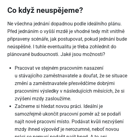
Co když neuspějeme?
Ne všechna jednání dopadnou podle ideálního plánu.
Před jednáním o vyšší mzdě je vhodné tedy mít vnitřně
připraveny scénáře, jak postupovat, pokud jednání bude
neúspěšné. I tuhle eventualitu je třeba zohlednit do
plánované budoucnosti. Jaké jsou možnosti?
Pracovat ve stejném pracovním nasazení
u stávajícího zaměstnavatele a doufat, že se situace
změní a zaměstnavatele přesvědčíme dobrými
pracovními výsledky v následujících měsících, že si
zvýšení mzdy zasloužíme.
Začneme si hledat novou práci. Ideální je
samozřejmě ukončit pracovní poměr až se podaří
najít nové pracovní místo. Podávat kvůli nezvýšení
mzdy ihned výpověď je nerozumné, neboť novou
práci se nemusí podařit najít hned. A to ani