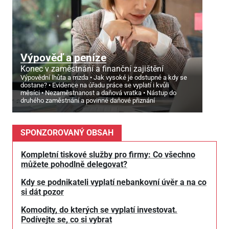
Výpověď a peníze
Konec v zaměstnání a finanční zajištění
Výpovědní lhůta a mzda
Jak vysoké je odstupné a kdy se
dostane?
Evidence na úřadu práce se vyplatí i kvůli
měsíci
Nezaměstnanost a daňová vratka
Nástup do
druhého zaměstnání a povinné daňové přiznání
SPONZOROVANÝ OBSAH
Kompletní tiskové služby pro firmy: Co všechno
můžete pohodlně delegovat?
Kdy se podnikateli vyplatí nebankovní úvěr a na co
si dát pozor
Komodity, do kterých se vyplatí investovat.
Podívejte se, co si vybrat