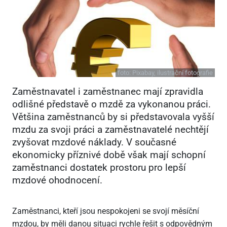
foto:
Pixabay, ilustrační fotografie
Zaměstnavatel i zaměstnanec mají zpravidla
odlišné představě o mzdě za vykonanou práci.
Většina zaměstnanců by si představovala vyšší
mzdu za svoji práci a zaměstnavatelé nechtějí
zvyšovat mzdové náklady. V současné
ekonomicky příznivé době však mají schopní
zaměstnanci dostatek prostoru pro lepší
mzdové ohodnocení.
Zaměstnanci, kteří jsou nespokojeni se svojí měsíční
mzdou, by měli danou situaci rychle řešit s odpovědným