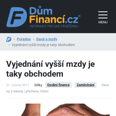
MENU
Poradna
Daně a mzdy
Vyjednání vyšší mzdy je taky obchodem
Vyjednání vyšší mzdy je
taky obchodem
Osobní finance
Zaměstnání
21. června 2017
štítky
čtení
na 2 minuty | přečteno 1526×