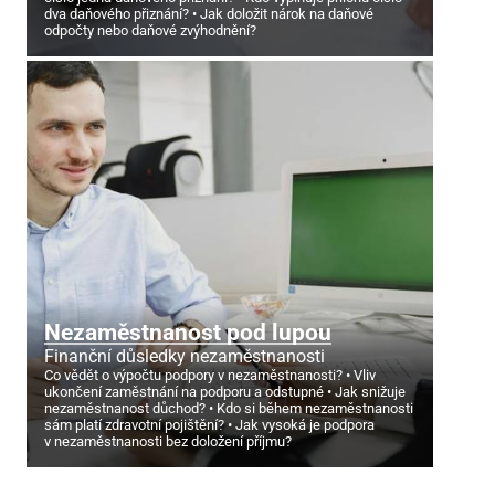
dva daňového přiznání?
Jak doložit nárok na daňové
odpočty nebo daňové zvýhodnění?
Nezaměstnanost pod lupou
Finanční důsledky nezaměstnanosti
Co vědět o výpočtu podpory v nezaměstnanosti?
Vliv
ukončení zaměstnání na podporu a odstupné
Jak snižuje
nezaměstnanost důchod?
Kdo si během nezaměstnanosti
sám platí zdravotní pojištění?
Jak vysoká je podpora
v nezaměstnanosti bez doložení příjmu?