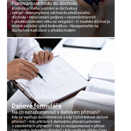
Plánování odchodu do důchodu
Kontrola průběhu pojištění je důchodový
základ
Nepromyšlený odchod do předčasného
důchodu
Nevyčerpání podpory v nezaměstnanosti
v předdůchodovém věku se nevyplácí
O invalidní důchod je
možné požádat i před šedesátkou
Nezapomeňte na
důchodové kalkulace s předdůchodem
Daňové formuláře
Na co nezapomenout v daňovém přiznání?
Kdy se vyplňuje dvoustránkové a kdy čtyřstránkové daňové
přiznání?
Kdo přikládá k daňovému přiznání potvrzení
o zdanitelných příjmech?
Na co nezapomenout v příloze
číslo jedna daňového přiznání?
Kdo vyplňuje přílohu číslo