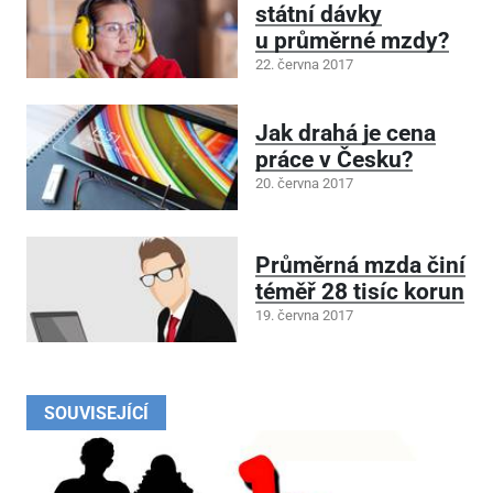
státní dávky
u průměrné mzdy?
22. června 2017
Jak drahá je cena
práce v Česku?
20. června 2017
Průměrná mzda činí
téměř 28 tisíc korun
19. června 2017
SOUVISEJÍCÍ