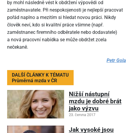
by mohl následně vést k obdržení výpovědi od
zaměstnavatele. Při nespokojenosti je nejlepší pracovat
pořád naplno a mezitím si hledat novou práci. Nikdy
člověk neví, kdo si kvalitní práce všimne (např.
zaměstnanec firemního odběratele nebo dodavatele)
a nová pracovní nabídka se může obdržet zcela
nečekaně.
Petr Gola
DALŠÍ ČLÁNKY K TÉMATU
Průměrná mzda v ČR
Nižší nástupní
mzdu je dobré brát
jako výzvu
23. června 2017
Jak vysoké jsou