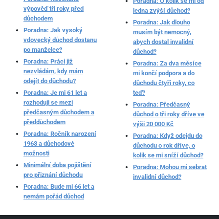
Poradna: O kolik se mi od
výpověď tři roky před
ledna zvýší důchod?
důchodem
Poradna: Jak dlouho
Poradna: Jak vysoký
musím být nemocný,
vdovecký důchod dostanu
abych dostal invalidní
po manželce?
důchod?
Poradna: Práci již
Poradna: Za dva měsíce
nezvládám, kdy mám
mi končí podpora a do
odejít do důchodu?
důchodu čtyři roky, co
Poradna: Je mi 61 let a
teď?
rozhoduji se mezi
Poradna: Předčasný
předčasným důchodem a
důchod o tři roky dříve ve
předdůchodem
výši 20 000 Kč
Poradna: Ročník narození
Poradna: Když odejdu do
1963 a důchodové
důchodu o rok dříve, o
možnosti
kolik se mi sníží důchod?
Minimální doba pojištění
Poradna: Mohou mi sebrat
pro přiznání důchodu
invalidní důchod?
Poradna: Bude mi 66 let a
nemám pořád důchod