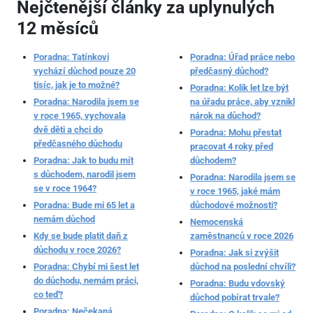
Nejčtenější články za uplynulých
12 měsíců
Poradna: Tatínkovi
Poradna: Úřad práce nebo
vychází důchod pouze 20
předčasný důchod?
tisíc, jak je to možné?
Poradna: Kolik let lze být
Poradna: Narodila jsem se
na úřadu práce, aby vznikl
v roce 1965, vychovala
nárok na důchod?
dvě děti a chci do
Poradna: Mohu přestat
předčasného důchodu
pracovat 4 roky před
Poradna: Jak to budu mít
důchodem?
s důchodem, narodil jsem
Poradna: Narodila jsem se
se v roce 1964?
v roce 1965, jaké mám
Poradna: Bude mi 65 let a
důchodové možnosti?
nemám důchod
Nemocenská
Kdy se bude platit daň z
zaměstnanců v roce 2026
důchodu v roce 2026?
Poradna: Jak si zvýšit
Poradna: Chybí mi šest let
důchod na poslední chvíli?
do důchodu, nemám práci,
Poradna: Budu vdovský
co teď?
důchod pobírat trvale?
Poradna: Nečekaná