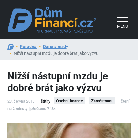
MENU
Poradna
Daně a mzdy
Nižší nástupní mzdu je dobré brát jako výzvu
Nižší nástupní mzdu je
dobré brát jako výzvu
Osobní finance
Zaměstnání
23. června 2017
štítky
čtení
na 2 minuty | přečteno 748×