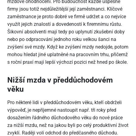
mzdové ohodnocení. Pro budoucnost každé úspěšné
firmy jsou totiž nejdůležitější její zaměstnanci. Klíčové
zaměstnance je proto dobré ve firmě udržet a co nejvíce
využít jejich znalostí a dovedeností k firemnímu růstu.
Šikovní absolventi mají tedy po uplynutí zkušební doby
nebo po odpracování jednoho roku velkou šanci na
zvýšení své mzdy. Když ke zvýšení mzdy nedojde, potom
mohou hledat jiné uplatněné na pracovním trhu, přičemž
s roční praxí mají lepší výchozí pozici než hned po škole.
Nižší mzda v předdůchodovém
věku
Pro některé lidi v předdůchodovém věku, kteří obdrželi
výpověď, je nepříjemné nastoupit např. tři roky před
dosažením řádného důchodového věku do nové práce
za nižší mzdu, než na jakou byli po celý produktivní život
zvyklí. Raději volí odchod do předčasného důchodu.