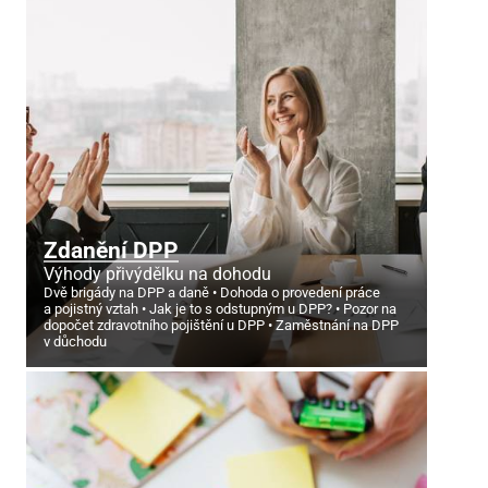
Zdanění DPP
Výhody přivýdělku na dohodu
Dvě brigády na DPP a daně
Dohoda o provedení práce
a pojistný vztah
Jak je to s odstupným u DPP?
Pozor na
dopočet zdravotního pojištění u DPP
Zaměstnání na DPP
v důchodu