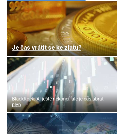
Je čas vrátit se ke zlatu?
BlackRock: AI ještě nekončí, ale je čas ubrat
plyn