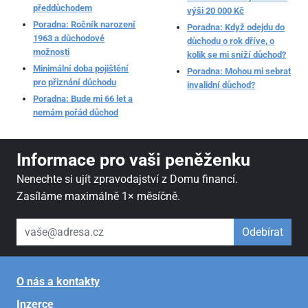
předdůchodem
výši 20 000 Kč
Poradna: Ročník narození
Poradna: Když odejdu do
1963 a důchodové
důchodu o rok dříve, o
možnosti
kolik se mi sníží důchod?
Minimální doba pojištění
Poradna: Mohou mi sebrat
pro přiznání důchodu
invalidní důchod?
Poradna: Bude mi 66 let a
nemám pořád důchod
Informace pro vaši peněženku
Nenechte si ujít zpravodajství z Domu financí.
Zasíláme maximálně 1× měsíčně.
váš email
Odebírat
O nás a kontakty
Inzerce