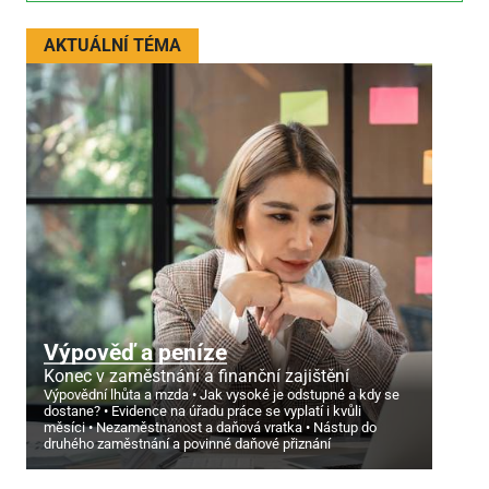
AKTUÁLNÍ TÉMA
Výpověď a peníze
Konec v zaměstnání a finanční zajištění
Výpovědní lhůta a mzda
Jak vysoké je odstupné a kdy se
dostane?
Evidence na úřadu práce se vyplatí i kvůli
měsíci
Nezaměstnanost a daňová vratka
Nástup do
druhého zaměstnání a povinné daňové přiznání