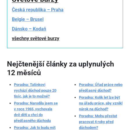
Česká republika – Praha
Belgie – Brusel
Dánsko – Kodaň
všechny světové burzy
Nejčtenější články za uplynulých
12 měsíců
Poradna: Tatínkovi
Poradna: Úřad práce nebo
vychází důchod pouze 20
předčasný důchod?
tisíc, jak je to možné?
Poradna: Kolik let lze být
Poradna: Narodila jsem se
na úřadu práce, aby vznikl
v roce 1965, vychovala
nárok na důchod?
dvě děti a chci do
Poradna: Mohu přestat
předčasného důchodu
pracovat 4 roky před
Poradna: Jak to budu mít
důchodem?