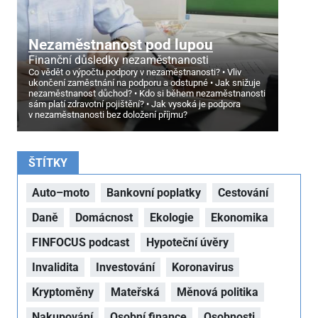
Nezaměstnanost pod lupou
Finanční důsledky nezaměstnanosti
Co vědět o výpočtu podpory v nezaměstnanosti?
Vliv
ukončení zaměstnání na podporu a odstupné
Jak snižuje
nezaměstnanost důchod?
Kdo si během nezaměstnanosti
sám platí zdravotní pojištění?
Jak vysoká je podpora
v nezaměstnanosti bez doložení příjmu?
ŠTÍTKY
Auto–moto
Bankovní poplatky
Cestování
Daně
Domácnost
Ekologie
Ekonomika
FINFOCUS podcast
Hypoteční úvěry
Invalidita
Investování
Koronavirus
Kryptoměny
Mateřská
Měnová politika
Nakupování
Osobní finance
Osobnosti