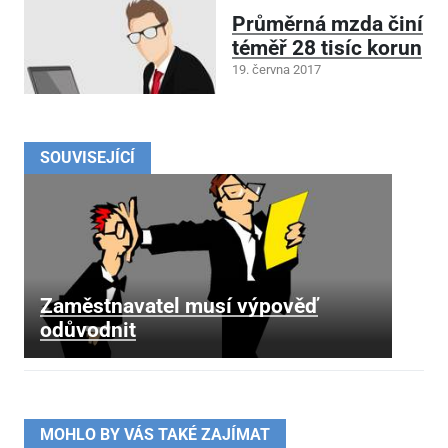
Průměrná mzda činí
téměř 28 tisíc korun
19. června 2017
SOUVISEJÍCÍ
Zaměstnavatel musí výpověď
odůvodnit
MOHLO BY VÁS TAKÉ ZAJÍMAT