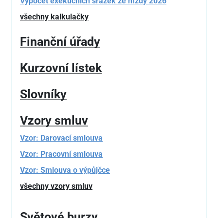
Výpočet exekučních srážek ze mzdy 2026
všechny kalkulačky
Finanční úřady
Kurzovní lístek
Slovníky
Vzory smluv
Vzor: Darovací smlouva
Vzor: Pracovní smlouva
Vzor: Smlouva o výpůjčce
všechny vzory smluv
Světové burzy