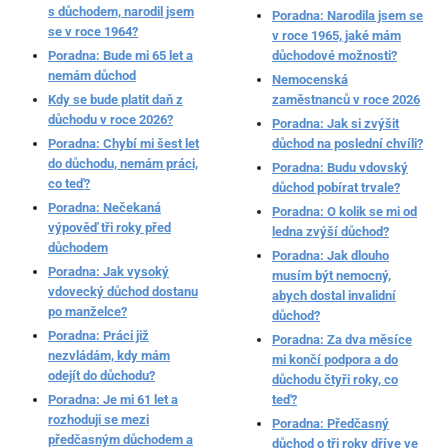
s důchodem, narodil jsem
Poradna: Narodila jsem se
se v roce 1964?
v roce 1965, jaké mám
Poradna: Bude mi 65 let a
důchodové možnosti?
nemám důchod
Nemocenská
Kdy se bude platit daň z
zaměstnanců v roce 2026
důchodu v roce 2026?
Poradna: Jak si zvýšit
Poradna: Chybí mi šest let
důchod na poslední chvíli?
do důchodu, nemám práci,
Poradna: Budu vdovský
co teď?
důchod pobírat trvale?
Poradna: Nečekaná
Poradna: O kolik se mi od
výpověď tři roky před
ledna zvýší důchod?
důchodem
Poradna: Jak dlouho
Poradna: Jak vysoký
musím být nemocný,
vdovecký důchod dostanu
abych dostal invalidní
po manželce?
důchod?
Poradna: Práci již
Poradna: Za dva měsíce
nezvládám, kdy mám
mi končí podpora a do
odejít do důchodu?
důchodu čtyři roky, co
Poradna: Je mi 61 let a
teď?
rozhoduji se mezi
Poradna: Předčasný
předčasným důchodem a
důchod o tři roky dříve ve