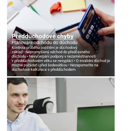
Předdůchodové chyby
Plánování odchodu do důchodu
Kontrola průběhu pojištění je důchodový
základ
Nepromyšlený odchod do předčasného
důchodu
Nevyčerpání podpory v nezaměstnanosti
v předdůchodovém věku se nevyplácí
O invalidní důchod je
možné požádat i před šedesátkou
Nezapomeňte na
důchodové kalkulace s předdůchodem