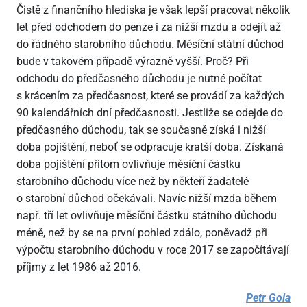
Čistě z finančního hlediska je však lepší pracovat několik
let před odchodem do penze i za nižší mzdu a odejít až
do řádného starobního důchodu. Měsíční státní důchod
bude v takovém případě výrazně vyšší. Proč? Při
odchodu do předčasného důchodu je nutné počítat
s krácením za předčasnost, které se provádí za každých
90 kalendářních dní předčasnosti. Jestliže se odejde do
předčasného důchodu, tak se současně získá i nižší
doba pojištění, neboť se odpracuje kratší doba. Získaná
doba pojištění přitom ovlivňuje měsíční částku
starobního důchodu více než by někteří žadatelé
o starobní důchod očekávali. Navíc nižší mzda během
např. tří let ovlivňuje měsíční částku státního důchodu
méně, než by se na první pohled zdálo, poněvadž při
výpočtu starobního důchodu v roce 2017 se započítávají
příjmy z let 1986 až 2016.
Petr Gola