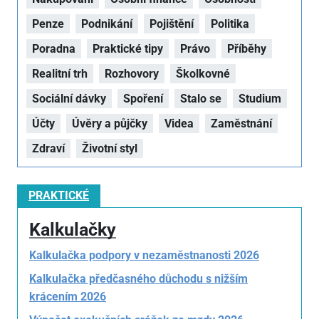
Penze
Podnikání
Pojištění
Politika
Poradna
Praktické tipy
Právo
Příběhy
Realitní trh
Rozhovory
Školkovné
Sociální dávky
Spoření
Stalo se
Studium
Účty
Úvěry a půjčky
Videa
Zaměstnání
Zdraví
Životní styl
PRAKTICKÉ
Kalkulačky
Kalkulačka podpory v nezaměstnanosti 2026
Kalkulačka předčasného důchodu s nižším
krácením 2026