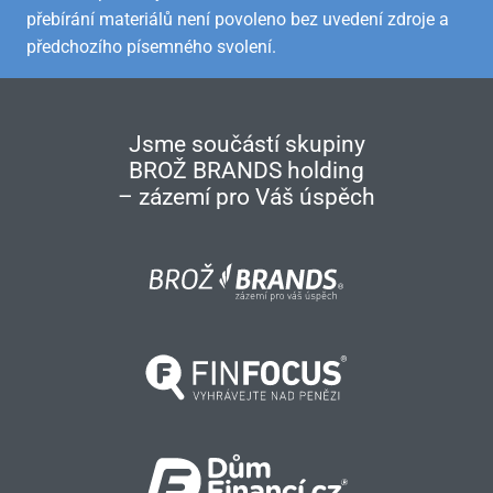
přebírání materiálů není povoleno bez uvedení zdroje a
předchozího písemného svolení.
Jsme součástí skupiny
BROŽ BRANDS holding
– zázemí pro Váš úspěch