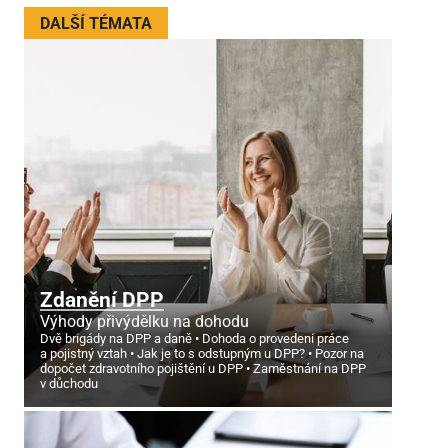
DALŠÍ TÉMATA
Zdanění DPP
Výhody přivýdělku na dohodu
Dvě brigády na DPP a daně
Dohoda o provedení práce
a pojistný vztah
Jak je to s odstupným u DPP?
Pozor na
dopočet zdravotního pojištění u DPP
Zaměstnání na DPP
v důchodu