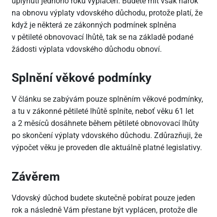
uplynutí jednoho roku vyplácen. Budete mít však nárok
na obnovu výplaty vdovského důchodu, protože platí, že
když je některá ze zákonných podmínek splněna
v pětileté obnovovací lhůtě, tak se na základě podané
žádosti výplata vdovského důchodu obnoví.
Splnění věkové podmínky
V článku se zabývám pouze splněním věkové podmínky,
a tu v zákonné pětileté lhůtě splníte, neboť věku 61 let
a 2 měsíců dosáhnete během pětileté obnovovací lhůty
po skončení výplaty vdovského důchodu. Zdůrazňuji, že
výpočet věku je proveden dle aktuálně platné legislativy.
Závěrem
Vdovský důchod budete skutečně pobírat pouze jeden
rok a následně Vám přestane být vyplácen, protože dle