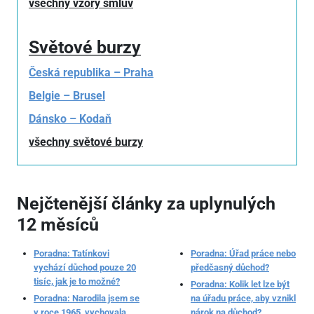
všechny vzory smluv
Světové burzy
Česká republika – Praha
Belgie – Brusel
Dánsko – Kodaň
všechny světové burzy
Nejčtenější články za uplynulých
12 měsíců
Poradna: Tatínkovi
Poradna: Úřad práce nebo
vychází důchod pouze 20
předčasný důchod?
tisíc, jak je to možné?
Poradna: Kolik let lze být
Poradna: Narodila jsem se
na úřadu práce, aby vznikl
v roce 1965, vychovala
nárok na důchod?