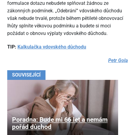
formulace dotazu nebudete splňovat žádnou ze
zákonných podmínek. „Odebrání“ vdovského důchodu
však nebude trvalé, protože během pětileté obnovovací
lhůty splníte věkovou podmínku a budete si moci
požádat o obnovu výplaty vdovského důchodu.
TIP:
Kalkulačka vdovského důchodu
Petr Gola
SOUVISEJÍCÍ
Poradna: Bude mi 66 let a nemám
pořád důchod