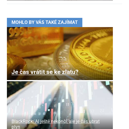
MOHLO BY VÁS TAKÉ ZAJÍMAT
Je čas vrátit se ke zlatu?
BlackRock: AI ještě nekončí, ale je čas ubrat
plyn