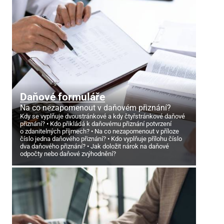
Daňové formuláře
Na co nezapomenout v daňovém přiznání?
Kdy se vyplňuje dvoustránkové a kdy čtyřstránkové daňové
přiznání?
Kdo přikládá k daňovému přiznání potvrzení
o zdanitelných příjmech?
Na co nezapomenout v příloze
číslo jedna daňového přiznání?
Kdo vyplňuje přílohu číslo
dva daňového přiznání?
Jak doložit nárok na daňové
odpočty nebo daňové zvýhodnění?