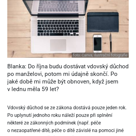
foto:
Canva, ilustrační fotografie
Blanka: Do října budu dostávat vdovský důchod
po manželovi, potom mi údajně skončí. Po
jaké době mi může být obnoven, když jsem
v lednu měla 59 let?
Vdovský důchod se ze zákona dostává pouze jeden rok.
Po uplynutí jednoho roku náleží pouze při splnění
některé ze zákonných podmínek (např. péče
o nezaopatřené dítě, péče o dítě závislé na pomoci jiné