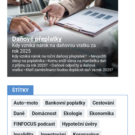
Daňové přeplatky
Kdy vzniká nárok na daňovou vratku za
rok 2025
Kdy vzniká nárok na roční daňový přeplatek?
Nevyužití
slevy na poplatníka
Komu sníží sleva na manželku daň
z příjmu za rok 2025?
Daňové odpočty a daňová
vratka
Kteří zaměstnanci budou doplácet daň za rok 2025?
ŠTÍTKY
Auto–moto
Bankovní poplatky
Cestování
Daně
Domácnost
Ekologie
Ekonomika
FINFOCUS podcast
Hypoteční úvěry
Invalidita
Investování
Koronavirus