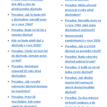
dvě děti a chci do
Poradna: Mohu přestat
předčasného důchodu
pracovat 4 roky před
Poradna: Jak to budu mít
důchodem?
s důchodem, narodil jsem
Poradna: Narodila jsem se
se v roce 1964?
v roce 1965, jaké mám
Poradna: Bude mi 65 let a
důchodové možnosti?
nemám důchod
Nemocenská
Kdy se bude platit daň z
zaměstnanců v roce 2026
důchodu v roce 2026?
Poradna: Jak si zvýšit
Poradna: Chybí mi šest let
důchod na poslední chvíli?
do důchodu, nemám práci,
Poradna: Budu vdovský
co teď?
důchod pobírat trvale?
Poradna: Nečekaná
Poradna: O kolik se mi od
výpověď tři roky před
ledna zvýší důchod?
důchodem
Poradna: Jak dlouho
Poradna: Jak vysoký
musím být nemocný,
vdovecký důchod dostanu
abych dostal invalidní
po manželce?
důchod?
Poradna: Práci již
Poradna: Za dva měsíce
nezvládám, kdy mám
mi končí podpora a do
odejít do důchodu?