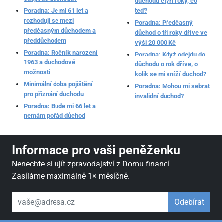
důchodu čtyři roky, co
Poradna: Je mi 61 let a
teď?
rozhoduji se mezi
Poradna: Předčasný
předčasným důchodem a
důchod o tři roky dříve ve
předdůchodem
výši 20 000 Kč
Poradna: Ročník narození
Poradna: Když odejdu do
1963 a důchodové
důchodu o rok dříve, o
možnosti
kolik se mi sníží důchod?
Minimální doba pojištění
Poradna: Mohou mi sebrat
pro přiznání důchodu
invalidní důchod?
Poradna: Bude mi 66 let a
nemám pořád důchod
Informace pro vaši peněženku
Nenechte si ujít zpravodajství z Domu financí.
Zasíláme maximálně 1× měsíčně.
váš email
Odebírat