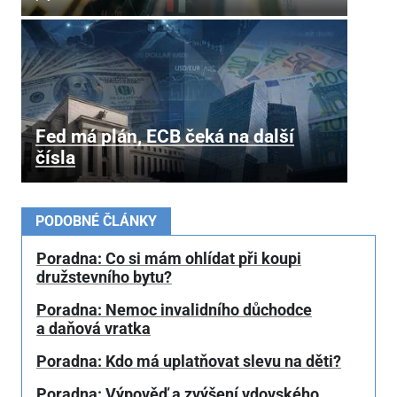
Fed má plán, ECB čeká na další
čísla
PODOBNÉ ČLÁNKY
Poradna: Co si mám ohlídat při koupi
družstevního bytu?
Poradna: Nemoc invalidního důchodce
a daňová vratka
Poradna: Kdo má uplatňovat slevu na děti?
Poradna: Výpověď a zvýšení vdovského