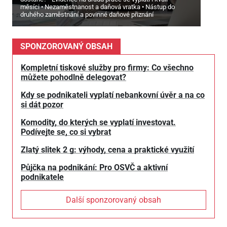
měsíci
Nezaměstnanost a daňová vratka
Nástup do
druhého zaměstnání a povinné daňové přiznání
SPONZOROVANÝ OBSAH
Kompletní tiskové služby pro firmy: Co všechno
můžete pohodlně delegovat?
Kdy se podnikateli vyplatí nebankovní úvěr a na co
si dát pozor
Komodity, do kterých se vyplatí investovat.
Podívejte se, co si vybrat
Zlatý slitek 2 g: výhody, cena a praktické využití
Půjčka na podnikání: Pro OSVČ a aktivní
podnikatele
Další sponzorovaný obsah