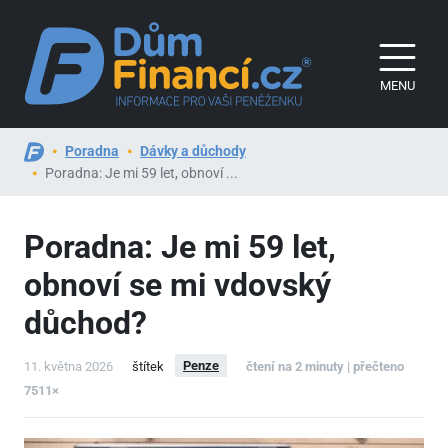
MENU
Poradna
Dávky a důchody
Poradna: Je mi 59 let, obnoví ...
Poradna: Je mi 59 let,
obnoví se mi vdovský
důchod?
Penze
11. května 2026
štítek
čtení na 2 minuty | přečteno
7511×