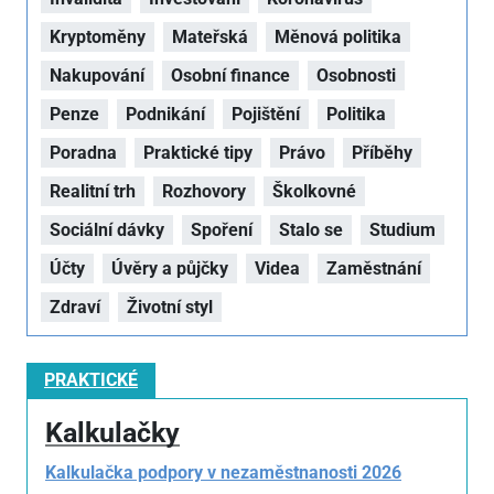
Kryptoměny
Mateřská
Měnová politika
Nakupování
Osobní finance
Osobnosti
Penze
Podnikání
Pojištění
Politika
Poradna
Praktické tipy
Právo
Příběhy
Realitní trh
Rozhovory
Školkovné
Sociální dávky
Spoření
Stalo se
Studium
Účty
Úvěry a půjčky
Videa
Zaměstnání
Zdraví
Životní styl
PRAKTICKÉ
Kalkulačky
Kalkulačka podpory v nezaměstnanosti 2026