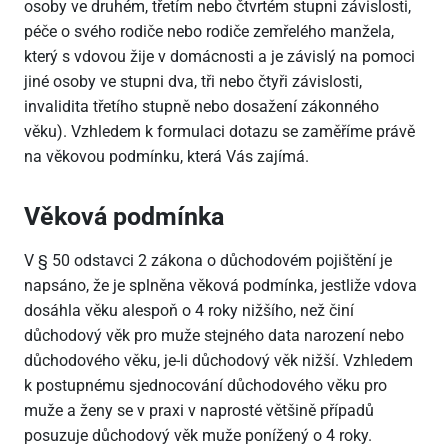
osoby ve druhém, třetím nebo čtvrtém stupni závislosti,
péče o svého rodiče nebo rodiče zemřelého manžela,
který s vdovou žije v domácnosti a je závislý na pomoci
jiné osoby ve stupni dva, tři nebo čtyři závislosti,
invalidita třetího stupně nebo dosažení zákonného
věku). Vzhledem k formulaci dotazu se zaměříme právě
na věkovou podmínku, která Vás zajímá.
Věková podmínka
V § 50 odstavci 2 zákona o důchodovém pojištění je
napsáno, že je splněna věková podmínka, jestliže vdova
dosáhla věku alespoň o 4 roky nižšího, než činí
důchodový věk pro muže stejného data narození nebo
důchodového věku, je-li důchodový věk nižší. Vzhledem
k postupnému sjednocování důchodového věku pro
muže a ženy se v praxi v naprosté většině případů
posuzuje důchodový věk muže ponížený o 4 roky.