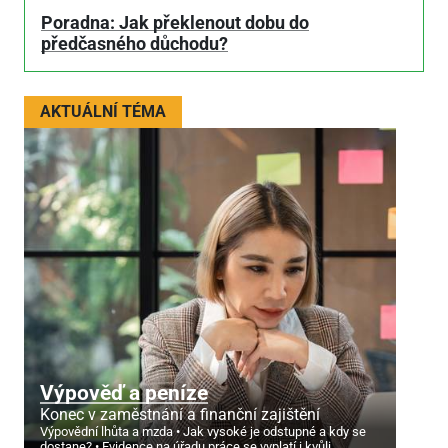
Poradna: Jak překlenout dobu do
předčasného důchodu?
AKTUÁLNÍ TÉMA
Výpověď a peníze
Konec v zaměstnání a finanční zajištění
Výpovědní lhůta a mzda
Jak vysoké je odstupné a kdy se
dostane?
Evidence na úřadu práce se vyplatí i kvůli