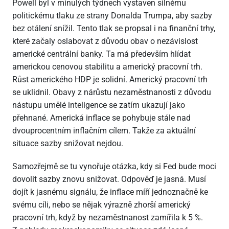
Powell byl v minulých týdnech vystaven silnému
politickému tlaku ze strany Donalda Trumpa, aby sazby
bez otálení snížil. Tento tlak se propsal i na finanční trhy,
které začaly oslabovat z důvodu obav o nezávislost
americké centrální banky. Ta má především hlídat
americkou cenovou stabilitu a americký pracovní trh.
Růst amerického HDP je solidní. Americký pracovní trh
se uklidnil. Obavy z nárůstu nezaměstnanosti z důvodu
nástupu umělé inteligence se zatím ukazují jako
přehnané. Americká inflace se pohybuje stále nad
dvouprocentním inflačním cílem. Takže za aktuální
situace sazby snižovat nejdou.
Samozřejmě se tu vynořuje otázka, kdy si Fed bude moci
dovolit sazby znovu snižovat. Odpověď je jasná. Musí
dojít k jasnému signálu, že inflace míří jednoznačně ke
svému cíli, nebo se nějak výrazně zhorší americký
pracovní trh, když by nezaměstnanost zamířila k 5 %.