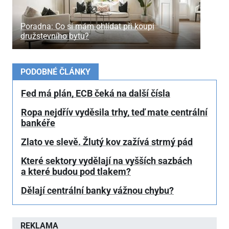
Poradna: Co si mám ohlídat při koupi
družstevního bytu?
PODOBNÉ ČLÁNKY
Fed má plán, ECB čeká na další čísla
Ropa nejdřív vyděsila trhy, teď mate centrální
bankéře
Zlato ve slevě. Žlutý kov zažívá strmý pád
Které sektory vydělají na vyšších sazbách
a které budou pod tlakem?
Dělají centrální banky vážnou chybu?
REKLAMA