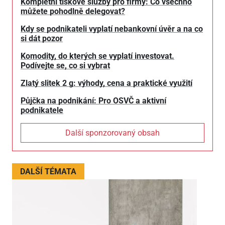
Kompletní tiskové služby pro firmy: Co všechno
můžete pohodlně delegovat?
Kdy se podnikateli vyplatí nebankovní úvěr a na co
si dát pozor
Komodity, do kterých se vyplatí investovat.
Podívejte se, co si vybrat
Zlatý slitek 2 g: výhody, cena a praktické využití
Půjčka na podnikání: Pro OSVČ a aktivní
podnikatele
Další sponzorovaný obsah
DALŠÍ TÉMATA