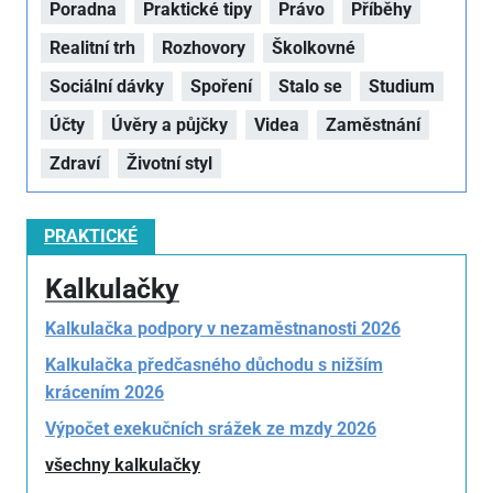
Poradna
Praktické tipy
Právo
Příběhy
Realitní trh
Rozhovory
Školkovné
Sociální dávky
Spoření
Stalo se
Studium
Účty
Úvěry a půjčky
Videa
Zaměstnání
Zdraví
Životní styl
PRAKTICKÉ
Kalkulačky
Kalkulačka podpory v nezaměstnanosti 2026
Kalkulačka předčasného důchodu s nižším
krácením 2026
Výpočet exekučních srážek ze mzdy 2026
všechny kalkulačky