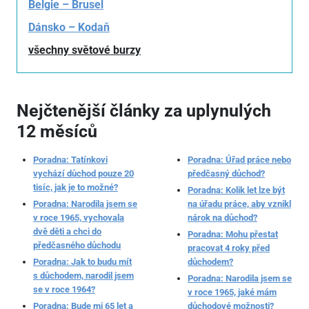
Belgie – Brusel
Dánsko – Kodaň
všechny světové burzy
Nejčtenější články za uplynulých
12 měsíců
Poradna: Tatínkovi
Poradna: Úřad práce nebo
vychází důchod pouze 20
předčasný důchod?
tisíc, jak je to možné?
Poradna: Kolik let lze být
Poradna: Narodila jsem se
na úřadu práce, aby vznikl
v roce 1965, vychovala
nárok na důchod?
dvě děti a chci do
Poradna: Mohu přestat
předčasného důchodu
pracovat 4 roky před
Poradna: Jak to budu mít
důchodem?
s důchodem, narodil jsem
Poradna: Narodila jsem se
se v roce 1964?
v roce 1965, jaké mám
Poradna: Bude mi 65 let a
důchodové možnosti?