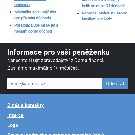
možnosti
kolik se mi sníží důchod?
Minimální doba pojištění
Poradna: Mohou mi sebrat
pro přiznání důchodu
invalidní důchod?
Poradna: Bude mi 66 let a
nemám pořád důchod
Informace pro vaši peněženku
Nenechte si ujít zpravodajství z Domu financí.
Zasíláme maximálně 1× měsíčně.
váš email
Odebírat
O nás a kontakty
Inzerce
Loga