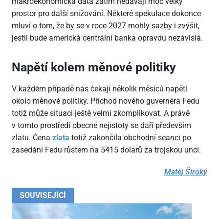
makroekonomická data zatím nedávají moc velký
prostor pro další snižování. Některé spekulace dokonce
mluví o tom, že by se v roce 2027 mohly sazby i zvýšit,
jestli bude americká centrální banka opravdu nezávislá.
Napětí kolem měnové politiky
V každém případě nás čekají několik měsíců napětí
okolo měnové politiky. Příchod nového guvernéra Fedu
totiž může situaci ještě velmi zkomplikovat. A právě
v tomto prostředí obecné nejistoty se daří především
zlatu. Cena
zlata
totiž zakončila obchodní seanci po
zasedání Fedu růstem na 5415 dolarů za trojskou unci.
Matěj Široký
SOUVISEJÍCÍ