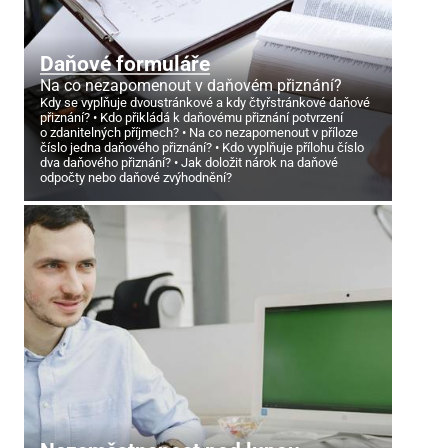
Daňové formuláře
Na co nezapomenout v daňovém přiznání?
Kdy se vyplňuje dvoustránkové a kdy čtyřstránkové daňové
přiznání?
Kdo přikládá k daňovému přiznání potvrzení
o zdanitelných příjmech?
Na co nezapomenout v příloze
číslo jedna daňového přiznání?
Kdo vyplňuje přílohu číslo
dva daňového přiznání?
Jak doložit nárok na daňové
odpočty nebo daňové zvýhodnění?