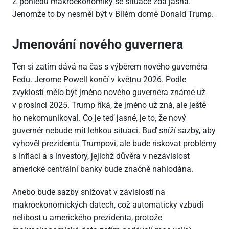
Z pohledu makroekonomiky se situace zdá jasná.
Jenomže to by nesměl být v Bílém domě Donald Trump.
Jmenování nového guvernera
Ten si zatím dává na čas s výběrem nového guvernéra
Fedu. Jerome Powell končí v květnu 2026. Podle
zvyklostí mělo být jméno nového guvernéra známé už
v prosinci 2025. Trump říká, že jméno už zná, ale ještě
ho nekomunikoval. Co je teď jasné, je to, že nový
guvernér nebude mít lehkou situaci. Buď sníží sazby, aby
vyhověl prezidentu Trumpovi, ale bude riskovat problémy
s inflací a s investory, jejichž důvěra v nezávislost
americké centrální banky bude značně nahlodána.
Anebo bude sazby snižovat v závislosti na
makroekonomických datech, což automaticky vzbudí
nelibost u amerického prezidenta, protože