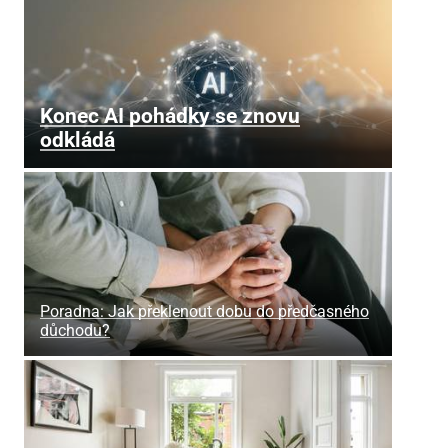
Konec AI pohádky se znovu
odkládá
Poradna: Jak překlenout dobu do předčasného
důchodu?