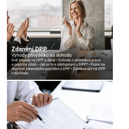
Zdanění DPP
Výhody přivýdělku na dohodu
Dvě brigády na DPP a daně
Dohoda o provedení práce
a pojistný vztah
Jak je to s odstupným u DPP?
Pozor na
dopočet zdravotního pojištění u DPP
Zaměstnání na DPP
v důchodu