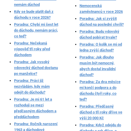
nemám důchod
Nemocenská
Kdy se bude platit daň z
zaměstnanců v roce 2026
důchodu v roce 2026?
Poradna: Jak si zvýšit
Poradna: Chybí mi šest let
důchod na poslední chvíli?
do důchodu, nemám práci,
Poradna: Budu vdovský
co teď?
důchod pobírat trvale?
Poradna: Nečekaná
Poradna: O kolik se mi od
výpověď tři roky před
ledna zvýší důchod?
důchodem
Poradna: Jak dlouho
Poradna: Jak vysoký
musím být nemocný,
vdovecký důchod dostanu
abych dostal invalidní
po manželce?
důchod?
Poradna: Práci již
Poradna: Za dva měsíce
nezvládám, kdy mám
mi končí podpora a do
odejít do důchodu?
důchodu čtyři roky, co
Poradna: Je mi 61 let a
teď?
rozhoduji se mezi
Poradna: Předčasný
předčasným důchodem a
důchod o tři roky dříve ve
předdůchodem
výši 20 000 Kč
Poradna: Ročník narození
Poradna: Když odejdu do
1963 a důchodové
důchodu o rok dříve, o