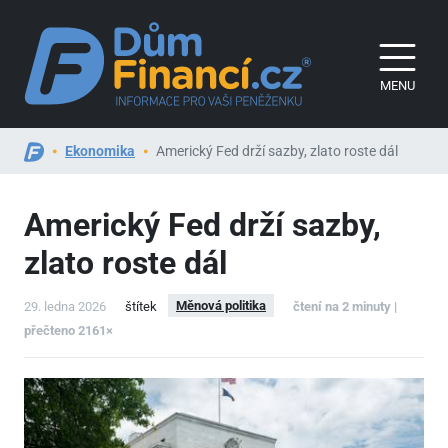
MENU
Ekonomika
Americký Fed drží sazby, zlato roste dál
Americký Fed drží sazby,
zlato roste dál
Měnová politika
29. ledna 2026
štítek
čtení na 2 minuty |
přečteno 2161×