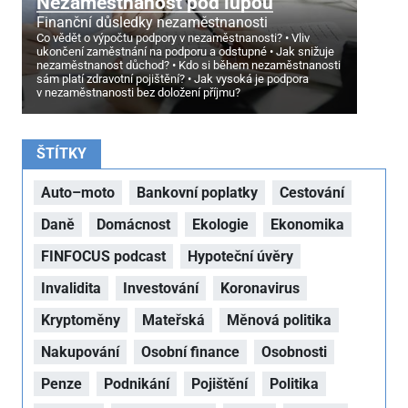
Nezaměstnanost pod lupou
Finanční důsledky nezaměstnanosti
Co vědět o výpočtu podpory v nezaměstnanosti?
Vliv
ukončení zaměstnání na podporu a odstupné
Jak snižuje
nezaměstnanost důchod?
Kdo si během nezaměstnanosti
sám platí zdravotní pojištění?
Jak vysoká je podpora
v nezaměstnanosti bez doložení příjmu?
ŠTÍTKY
Auto–moto
Bankovní poplatky
Cestování
Daně
Domácnost
Ekologie
Ekonomika
FINFOCUS podcast
Hypoteční úvěry
Invalidita
Investování
Koronavirus
Kryptoměny
Mateřská
Měnová politika
Nakupování
Osobní finance
Osobnosti
Penze
Podnikání
Pojištění
Politika