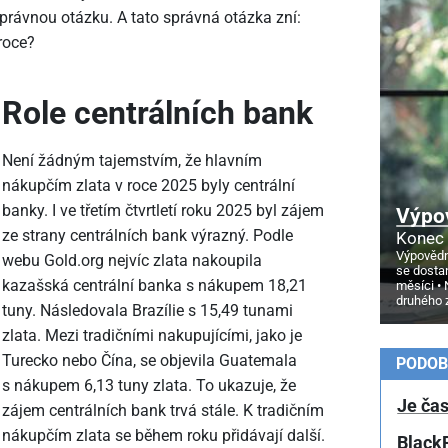
správnou otázku. A tato správná otázka zní:
roce?
Role centrálních bank
Není žádným tajemstvím, že hlavním
nákupčím zlata v roce 2025 byly centrální
banky. I ve třetím čtvrtletí roku 2025 byl zájem
Výpo
ze strany centrálních bank výrazný. Podle
Konec 
Výpovědn
webu Gold.org nejvíc zlata nakoupila
se dosta
kazašská centrální banka s nákupem 18,21
měsíci
druhého 
tuny. Následovala Brazílie s 15,49 tunami
zlata. Mezi tradičními nakupujícími, jako je
Turecko nebo Čína, se objevila Guatemala
PODOB
s nákupem 6,13 tuny zlata. To ukazuje, že
Je čas
zájem centrálních bank trvá stále. K tradičním
nákupčím zlata se během roku přidávají další.
BlackR