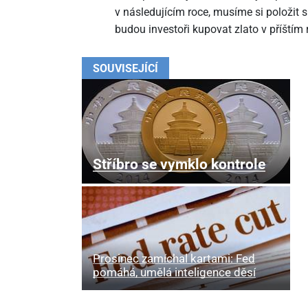
v následujícím roce, musíme si položit 
budou investoři kupovat zlato v příštím 
SOUVISEJÍCÍ
Stříbro se vymklo kontrole
Prosinec zamíchal kartami: Fed
pomáhá, umělá inteligence děsí