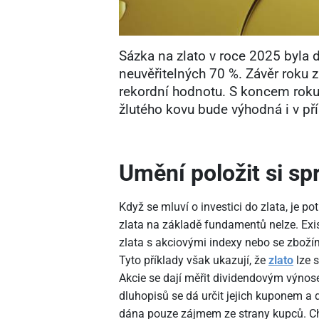
Sázka na zlato v roce 2025 byla d
neuvěřitelných 70 %. Závěr roku zl
rekordní hodnotu. S koncem roku 
žlutého kovu bude výhodná i v pří
Umění položit si s
Když se mluví o investici do zlata, je p
zlata na základě fundamentů nelze. Exis
zlata s akciovými indexy nebo se zbožím
Tyto příklady však ukazují, že
zlato
lze 
Akcie se dají měřit dividendovým výnos
dluhopisů se dá určit jejich kuponem a d
dána pouze zájmem ze strany kupců. Ch