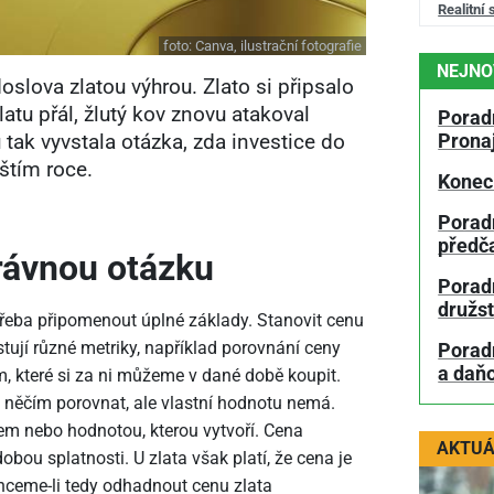
Realitní 
foto:
Canva, ilustrační fotografie
NEJNO
oslova zlatou výhrou. Zlato si připsalo
atu přál, žlutý kov znovu atakoval
Poradn
tak vyvstala otázka, zda investice do
Prona
štím roce.
Konec
Porad
předč
právnou otázku
Poradn
družs
otřeba připomenout úplné základy. Stanovit cenu
tují různé metriky, například porovnání ceny
Porad
a daň
, které si za ni můžeme v dané době koupit.
s něčím porovnat, ale vlastní hodnotu nemá.
em nebo hodnotou, kterou vytvoří. Cena
AKTUÁ
obou splatnosti. U zlata však platí, že cena je
ceme-li tedy odhadnout cenu zlata