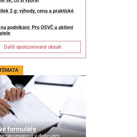
te se, co si vybrat
litek 2 g: výhody, cena a praktické
 na podnikání: Pro OSVČ a aktivní
atele
Další sponzorovaný obsah
 TÉMATA
vé formuláře
 nezapomenout v daňovém