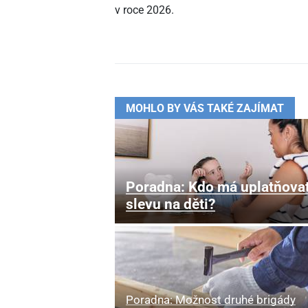
v roce 2026.
MOHLO BY VÁS TAKÉ ZAJÍMAT
Poradna: Kdo má uplatňova
slevu na děti?
Poradna: Možnost druhé brigády