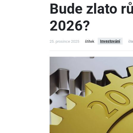
Bude zlato rů
2026?
Investování
25. prosince 2025
štítek
čt