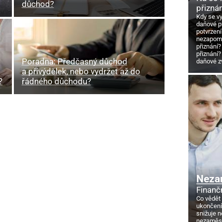
důchod?
přizná
Kdy se v
daňové p
potvrzení
nezapome
přiznání?
přiznání?
Poradna: Předčasný důchod
daňové z
a přivýdělek, nebo vydržet až do
?
řádného důchodu?
Neza
Finanč
Co vědět
ukončení
snižuje 
nezaměstn