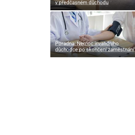
v předčasném důchodu
Poradna: Nemoc invalidního
důchodce po skončení zaměstnání