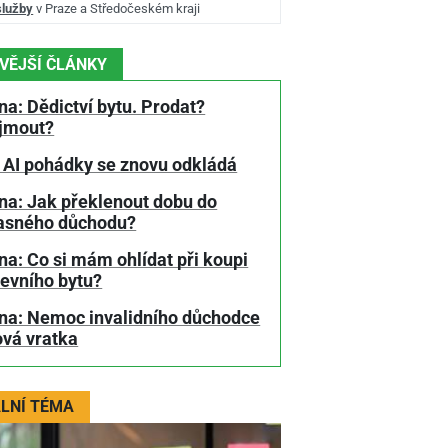
služby
v Praze a Středočeském kraji
VĚJŠÍ ČLÁNKY
a: Dědictví bytu. Prodat?
jmout?
 AI pohádky se znovu odkládá
na: Jak překlenout dobu do
asného důchodu?
a: Co si mám ohlídat při koupi
tevního bytu?
na: Nemoc invalidního důchodce
ová vratka
LNÍ TÉMA