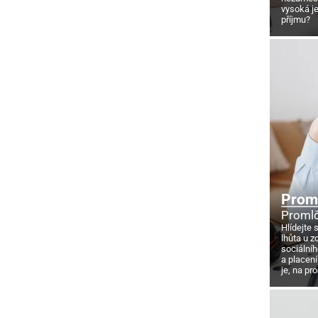
vysoká j
příjmu?
Proml
Promlč
Hlídejte 
lhůta u z
sociálníh
a placení
je, na pr