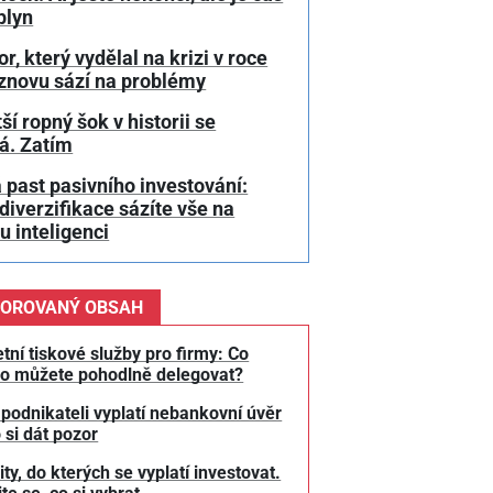
plyn
or, který vydělal na krizi v roce
 znovu sází na problémy
ší ropný šok v historii se
á. Zatím
 past pasivního investování:
diverzifikace sázíte vše na
 inteligenci
OROVANÝ OBSAH
tní tiskové služby pro firmy: Co
o můžete pohodlně delegovat?
 podnikateli vyplatí nebankovní úvěr
 si dát pozor
y, do kterých se vyplatí investovat.