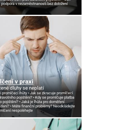
e podpora v nezaměstnanosti bez doložení
čení v praxi
ené dluhy se neplatí
si promlčecí lhůty
Jak se zkracuje promlčecí
dravotního pojištění?
Kdy se promlčuje platba
o pojištění?
Jaká je lhůta pro doměření
 daní?
Máte finanční problémy? Neodkládejte
omlčení nespoléhejte