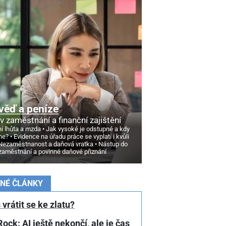
věď a peníze
v zaměstnání a finanční zajištění
í lhůta a mzda
Jak vysoké je odstupné a kdy
ne?
Evidence na úřadu práce se vyplatí i kvůli
Nezaměstnanost a daňová vratka
Nástup do
zaměstnání a povinné daňové přiznání
NÉ ČLÁNKY
 vrátit se ke zlatu?
ock: AI ještě nekončí, ale je čas