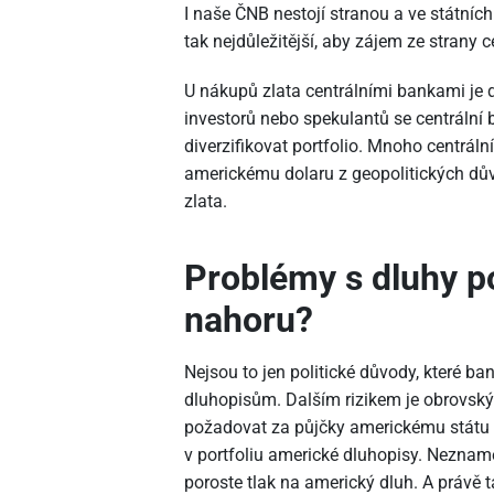
I naše ČNB nestojí stranou a ve státních
tak nejdůležitější, aby zájem ze strany c
U nákupů zlata centrálními bankami je d
investorů nebo spekulantů se centrální b
diverzifikovat portfolio. Mnoho centrál
americkému dolaru z geopolitických dův
zlata.
Problémy s dluhy p
nahoru?
Nejsou to jen politické důvody, které b
dluhopisům. Dalším rizikem je obrovský 
požadovat za půjčky americkému státu v
v portfoliu americké dluhopisy. Nezname
poroste tlak na americký dluh. A právě 