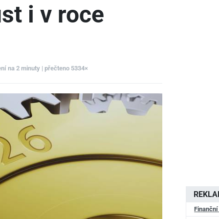
st i v roce
ení na 2 minuty | přečteno 5334×
REKL
Finanční