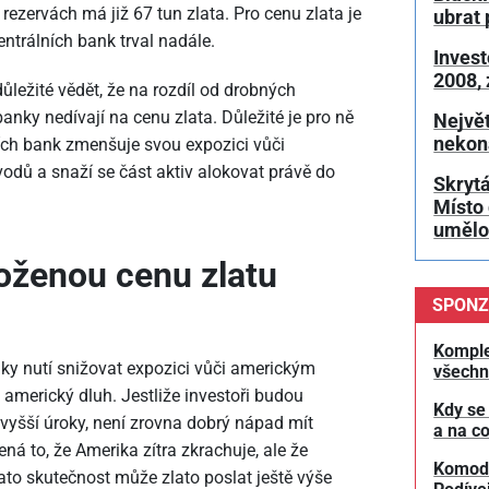
 rezervách má již 67 tun zlata. Pro cenu zlata je
ubrat 
entrálních bank trval nadále.
Invest
2008,
ůležité vědět, že na rozdíl od drobných
anky nedívají na cenu zlata. Důležité je pro ně
Největ
nekon
ních bank zmenšuje svou expozici vůči
odů a snaží se část aktiv alokovat právě do
Skrytá
Místo 
umělou
oženou cenu zlatu
SPONZ
Komple
anky nutí snižovat expozici vůči americkým
všechn
americký dluh. Jestliže investoři budou
Kdy se
yšší úroky, není zrovna dobrý nápad mít
a na co
ná to, že Amerika zítra zkrachuje, ale že
Komodit
tato skutečnost může zlato poslat ještě výše