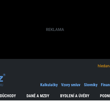
hledaná fráze
Kalkulačky
Vzory smluv
Slovníky
Finan
 DŮCHODY
DANĚ A MZDY
BYDLENÍ A ÚVĚRY
PODN