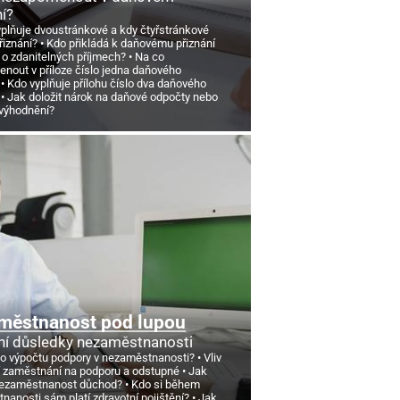
ní?
yplňuje dvoustránkové a kdy čtyřstránkové
řiznání?
Kdo přikládá k daňovému přiznání
 o zdanitelných příjmech?
Na co
nout v příloze číslo jedna daňového
Kdo vyplňuje přílohu číslo dva daňového
Jak doložit nárok na daňové odpočty nebo
výhodnění?
městnanost pod lupou
ní důsledky nezaměstnanosti
 o výpočtu podpory v nezaměstnanosti?
Vliv
 zaměstnání na podporu a odstupné
Jak
nezaměstnanost důchod?
Kdo si během
anosti sám platí zdravotní pojištění?
Jak