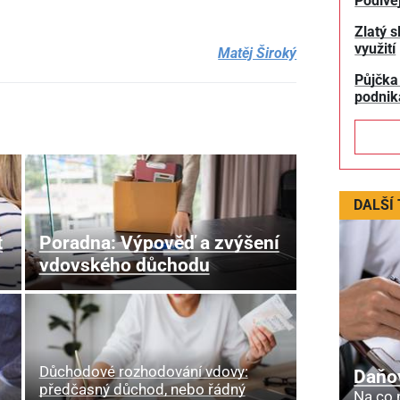
Podívej
Zlatý s
využití
Matěj Široký
Půjčka
podnik
DALŠÍ
t
Poradna: Výpověď a zvýšení
vdovského důchodu
Důchodové rozhodování vdovy:
Daňo
předčasný důchod, nebo řádný
Na co