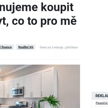
ánujeme koupit
t, co to pro mě
 finance
Realitní trh
čtení na 3 minuty | přečteno
REKL
Finanční