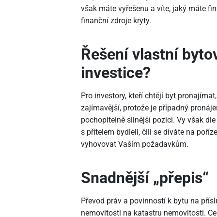
však máte vyřešenu a víte, jaký máte 
finanční zdroje kryty.
Řešení vlastní byto
investice?
Pro investory, kteří chtějí byt pronajíma
zajímavější, protože je případný pronájem
pochopitelně silnější pozici. Vy však dl
s přítelem bydleli, čili se díváte na poř
vyhovovat Vaším požadavkům.
Snadnější „přepis“
Převod práv a povinností k bytu na přísl
nemovitosti na katastru nemovitosti. C