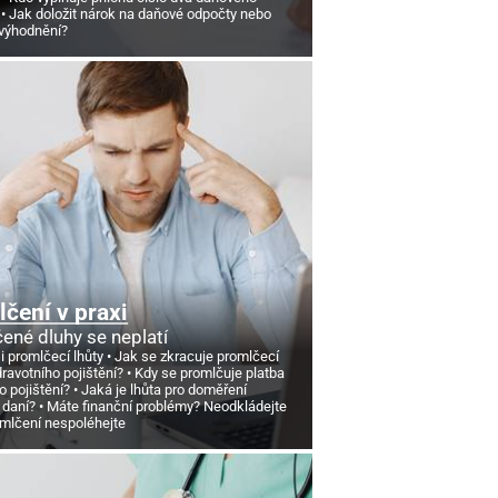
Jak doložit nárok na daňové odpočty nebo
výhodnění?
čení v praxi
ené dluhy se neplatí
si promlčecí lhůty
Jak se zkracuje promlčecí
dravotního pojištění?
Kdy se promlčuje platba
o pojištění?
Jaká je lhůta pro doměření
 daní?
Máte finanční problémy? Neodkládejte
omlčení nespoléhejte