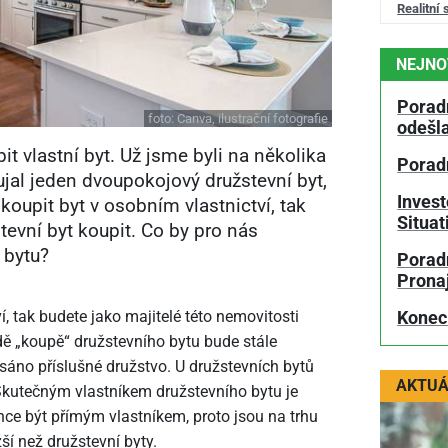
Realitní 
NEJNO
Porad
foto:
Canva, ilustrační fotografie
odešl
it vlastní byt. Už jsme byli na několika
Porad
ujal jeden dvoupokojový družstevní byt,
Invest
 koupit byt v osobním vlastnictví, tak
Situa
tevní byt koupit. Co by pro nás
 bytu?
Poradn
Prona
í, tak budete jako majitelé této nemovitosti
Konec
dě „koupě“ družstevního bytu bude stále
psáno příslušné družstvo. U družstevních bytů
AKTUÁ
 Skutečným vlastníkem družstevního bytu je
chce být přímým vlastníkem, proto jsou na trhu
ší než družstevní byty.