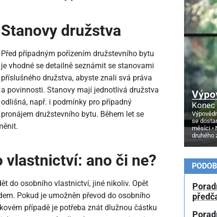
Stanovy družstva
Před případným pořízením družstevního bytu
je vhodné se detailně seznámit se stanovami
příslušného družstva, abyste znali svá práva
a povinnosti. Stanovy mají jednotlivá družstva
Výpo
odlišná, např. i podmínky pro případný
Konec 
pronájem družstevního bytu. Během let se
Výpovědn
se dosta
ěnit.
měsíci
druhého 
vlastnictví: ano či ne?
PODOB
t do osobního vlastnictví, jiné nikoliv. Opět
Porad
edem. Pokud je umožněn převod do osobního
předč
 takovém případě je potřeba znát dlužnou částku
Poradn