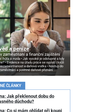
věď a peníze
v zaměstnání a finanční zajištění
í lhůta a mzda
Jak vysoké je odstupné a kdy
ne?
Evidence na úřadu práce se vyplatí i kvůli
Nezaměstnanost a daňová vratka
Nástup do
zaměstnání a povinné daňové přiznání
NÉ ČLÁNKY
na: Jak překlenout dobu do
asného důchodu?
a: Co si mám ohlídat při koupi