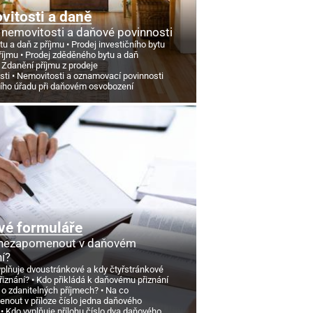
itosti a daně
 nemovitosti a daňové povinnosti
tu a daň z příjmu
Prodej investičního bytu
říjmu
Prodej zděděného bytu a daň
Zdanění příjmu z prodeje
sti
Nemovitosti a oznamovací povinnosti
ního úřadu při daňovém osvobození
vé formuláře
 nezapomenout v daňovém
ní?
yplňuje dvoustránkové a kdy čtyřstránkové
řiznání?
Kdo přikládá k daňovému přiznání
 o zdanitelných příjmech?
Na co
nout v příloze číslo jedna daňového
Kdo vyplňuje přílohu číslo dva daňového