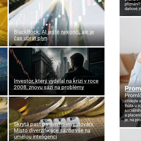
přiznání?
daňové z
BlackRock: AI ještě nekončí, ale je
čas ubrat plyn
Investor, který vydělal na krizi v roce
2008, znovu sází na problémy
Proml
Promlč
Hlídejte 
lhůta u z
sociálníh
a placení
je, na pr
Skrytá past pasivního investování:
Místo diverzifikace sázíte vše na
umělou inteligenci