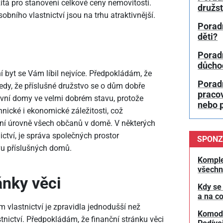
žitá pro stanovení celkové ceny nemovitosti.
družs
bního vlastnictví jsou na trhu atraktivnější.
Porad
děti?
Poradn
důchod
í byt se Vám líbil nejvíce. Předpokládám, že
Porad
edy, že příslušné družstvo se o dům dobře
pracov
vní domy ve velmi dobrém stavu, protože
nebo 
nické i ekonomické záležitosti, což
tní úrovně všech občanů v domě. V některých
ctví, je správa společných prostor
SPONZ
vu příslušných domů.
Komple
všechn
ánky věci
Kdy se
a na co
m vlastnictví je zpravidla jednodušší než
Komodit
tnictví. Předpokládám, že finanční stránku věci