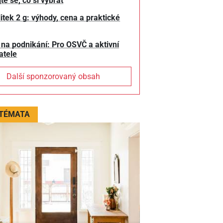
te se, co si vybrat
litek 2 g: výhody, cena a praktické
 na podnikání: Pro OSVČ a aktivní
atele
Další sponzorovaný obsah
 TÉMATA