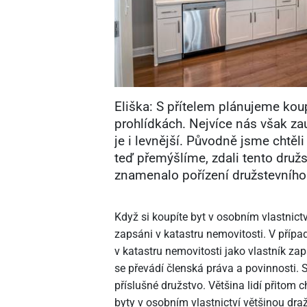
Eliška: S přítelem plánujeme koup
prohlídkách. Nejvíce nás však za
je i levnější. Původně jsme chtěli
teď přemýšlíme, zdali tento družs
znamenalo pořízení družstevního
Když si koupíte byt v osobním vlastnictv
zapsáni v katastru nemovitosti. V přípa
v katastru nemovitosti jako vlastník za
se převádí členská práva a povinnosti.
příslušné družstvo. Většina lidí přitom 
byty v osobním vlastnictví většinou draž