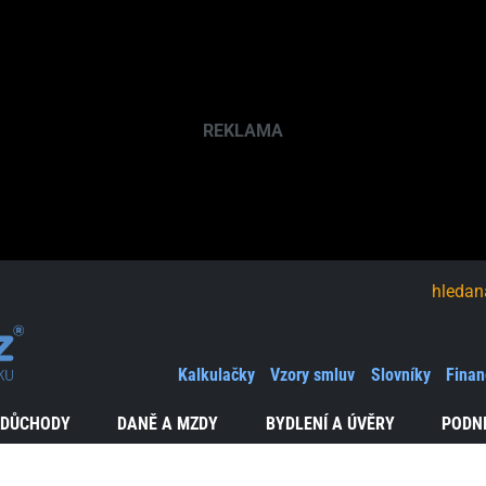
hledaná fráze
Kalkulačky
Vzory smluv
Slovníky
Finan
 DŮCHODY
DANĚ A MZDY
BYDLENÍ A ÚVĚRY
PODN