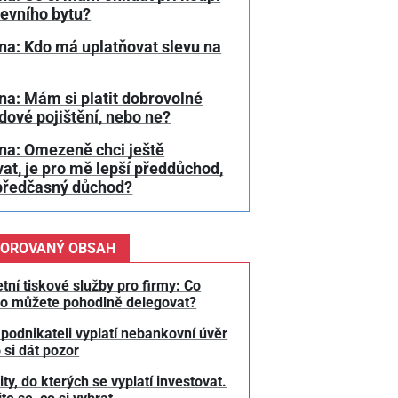
tevního bytu?
na: Kdo má uplatňovat slevu na
a: Mám si platit dobrovolné
ové pojištění, nebo ne?
na: Omezeně chci ještě
at, je pro mě lepší předdůchod,
předčasný důchod?
OROVANÝ OBSAH
tní tiskové služby pro firmy: Co
o můžete pohodlně delegovat?
 podnikateli vyplatí nebankovní úvěr
 si dát pozor
y, do kterých se vyplatí investovat.