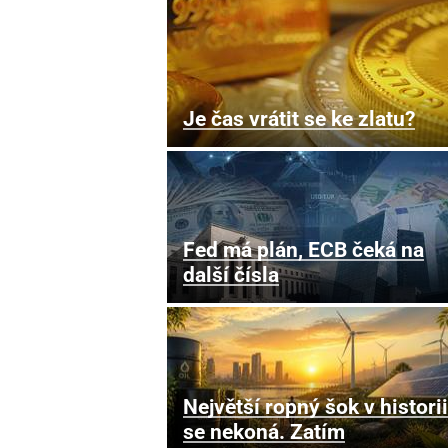
Je čas vrátit se ke zlatu?
Fed má plán, ECB čeká na
další čísla
Největší ropný šok v historii
se nekoná. Zatím