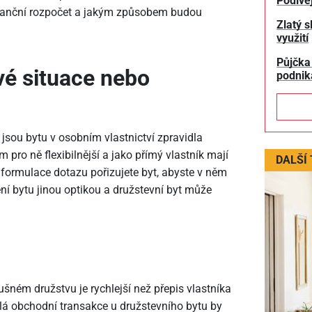
Podívej
finanční rozpočet a jakým způsobem budou
Zlatý s
využití
Půjčka
vé situace nebo
podnik
t, jsou bytu v osobním vlastnictví zpravidla
 pro ně flexibilnější a jako přímý vlastník mají
DALŠÍ
e formulace dotazu pořizujete byt, abyste v něm
ízení bytu jinou optikou a družstevní byt může
ušném družstvu je rychlejší než přepis vlastníka
elá obchodní transakce u družstevního bytu by