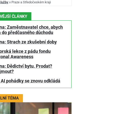
služby
v Praze a Středočeském kraji
VĚJŠÍ ČLÁNKY
na: Zaměstnavatel chce, abych
a do předčasného důchodu
na: Strach ze zkušební doby
orská lekce z pádu fondu
tional Awareness
a: Dědictví bytu. Prodat?
jmout?
 AI pohádky se znovu odkládá
LNÍ TÉMA