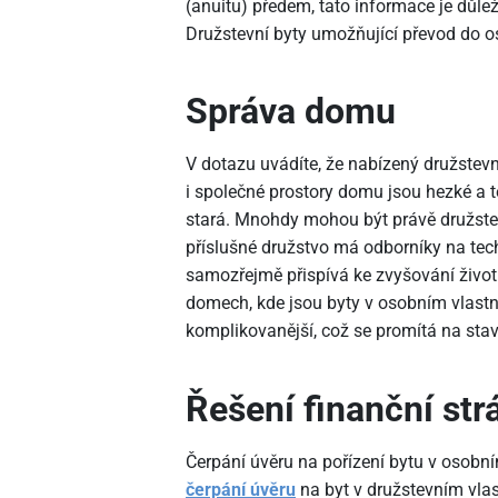
(anuitu) předem, tato informace je důle
Družstevní byty umožňující převod do oso
Správa domu
V dotazu uvádíte, že nabízený družstevn
i společné prostory domu jsou hezké a t
stará. Mnohdy mohou být právě družste
příslušné družstvo má odborníky na tech
samozřejmě přispívá ke zvyšování živo
domech, kde jsou byty v osobním vlastni
komplikovanější, což se promítá na sta
Řešení finanční str
Čerpání úvěru na pořízení bytu v osobní
čerpání úvěru
na byt v družstevním vlas