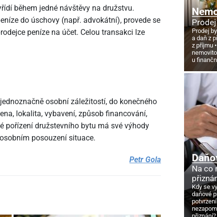
vyřídí během jedné návštěvy na družstvu.
Nemov
eníze do úschovy (např. advokátní), provede se
Prodej
Prodej by
rodejce peníze na účet. Celou transakci lze
a daň z p
z příjmu
nemovito
u finanč
 jednoznačně osobní záležitostí, do konečného
ena, lokalita, vybavení, způsob financování,
é pořízení družstevního bytu má své výhody
 osobním posouzení situace.
Daňo
Petr Gola
Na co
přizná
Kdy se v
daňové p
potvrzení
nezapome
přiznání?