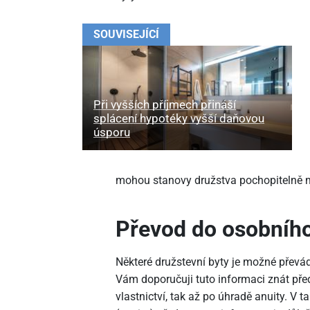
SOUVISEJÍCÍ
Při vyšších příjmech přináší
splácení hypotéky vyšší daňovou
úsporu
mohou stanovy družstva pochopitelně m
Převod do osobního 
Některé družstevní byty je možné převádě
Vám doporučuji tuto informaci znát př
vlastnictví, tak až po úhradě anuity. V