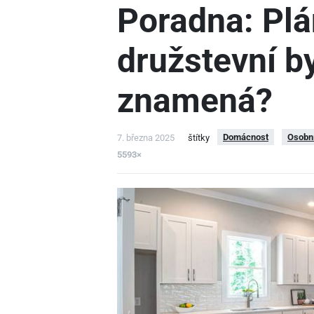
Poradna: Pl
družstevní by
znamená?
Domácnost
Osobní
7. března 2025
štítky
5593×