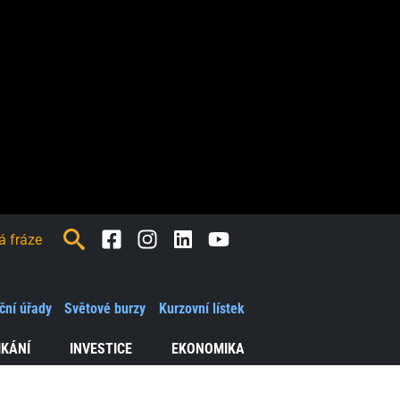
Facebook
Instagram
LinkedIn
Youtube
ční úřady
Světové burzy
Kurzovní lístek
IKÁNÍ
INVESTICE
EKONOMIKA