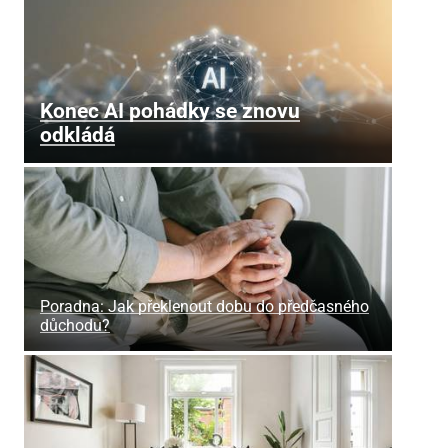
Konec AI pohádky se znovu
odkládá
Poradna: Jak překlenout dobu do předčasného
důchodu?