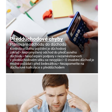
Předdůchodové chyby
Plánování odchodu do důchodu
Kontrola průběhu pojištění je důchodový
základ
Nepromyšlený odchod do předčasného
důchodu
Nevyčerpání podpory v nezaměstnanosti
v předdůchodovém věku se nevyplácí
O invalidní důchod je
možné požádat i před šedesátkou
Nezapomeňte na
důchodové kalkulace s předdůchodem