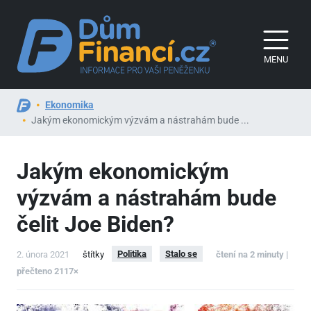
MENU
Ekonomika
Jakým ekonomickým výzvám a nástrahám bude ...
Jakým ekonomickým
výzvám a nástrahám bude
čelit Joe Biden?
Politika
Stalo se
2. února 2021
štítky
čtení na 2 minuty |
přečteno 2117×