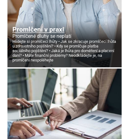
Promlčení v praxi
Promlčené dluhy se neplatí
Hlídejte si promlčecí lhůty
Jak se zkracuje promlčecí lhůta
u zdravotního pojištění?
Kdy se promlčuje platba
sociálního pojištění?
Jaká je lhůta pro doměření a placení
daní?
Máte finanční problémy? Neodkládejte je, na
promlčení nespoléhejte