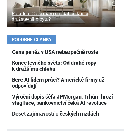
Poradna: Co si mám ohlídat při koupi
družstevního bytu?
PODOBNÉ ČLÁNKY
Cena peněz v USA nebezpečně roste
Konec levného světa: Od drahé ropy
k dražšímu chlebu
Bere AI lidem práci? Americké firmy už
odpovídají
Výroční dopis šéfa JPMorgan: Trhům hrozí
stagflace, bankovnictví čeká AI revoluce
Deset zajímavostí o českých mzdách