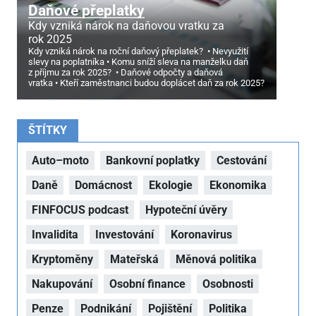
Daňové přeplatky
Kdy vzniká nárok na daňovou vratku za
rok 2025
Kdy vzniká nárok na roční daňový přeplatek?
Nevyužití
slevy na poplatníka
Komu sníží sleva na manželku daň
z příjmu za rok 2025?
Daňové odpočty a daňová
vratka
Kteří zaměstnanci budou doplácet daň za rok 2025?
ŠTÍTKY
Auto–moto
Bankovní poplatky
Cestování
Daně
Domácnost
Ekologie
Ekonomika
FINFOCUS podcast
Hypoteční úvěry
Invalidita
Investování
Koronavirus
Kryptoměny
Mateřská
Měnová politika
Nakupování
Osobní finance
Osobnosti
Penze
Podnikání
Pojištění
Politika