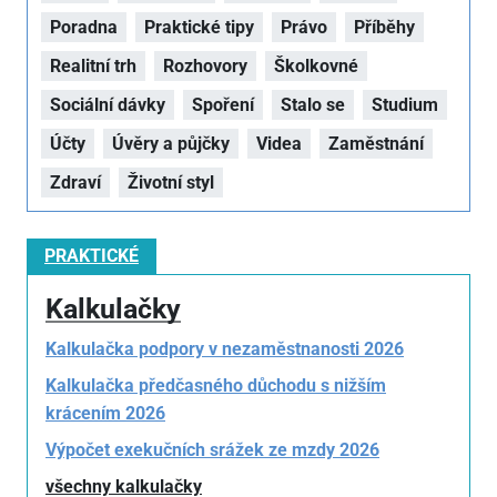
Poradna
Praktické tipy
Právo
Příběhy
Realitní trh
Rozhovory
Školkovné
Sociální dávky
Spoření
Stalo se
Studium
Účty
Úvěry a půjčky
Videa
Zaměstnání
Zdraví
Životní styl
PRAKTICKÉ
Kalkulačky
Kalkulačka podpory v nezaměstnanosti 2026
Kalkulačka předčasného důchodu s nižším
krácením 2026
Výpočet exekučních srážek ze mzdy 2026
všechny kalkulačky