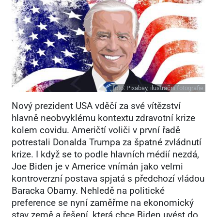
foto:
Pixabay, ilustrační fotografie
Nový prezident USA vděčí za své vítězství
hlavně neobvyklému kontextu zdravotní krize
kolem covidu. Američtí voliči v první řadě
potrestali Donalda Trumpa za špatné zvládnutí
krize. I když se to podle hlavních médií nezdá,
Joe Biden je v Americe vnímán jako velmi
kontroverzní postava spjatá s předchozí vládou
Baracka Obamy. Nehledě na politické
preference se nyní zaměřme na ekonomický
stav země a řešení, která chce Biden uvést do