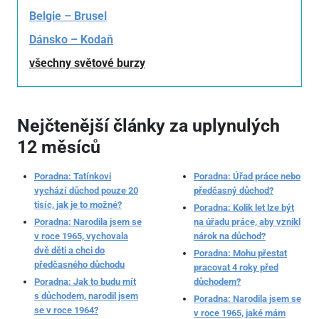
Belgie – Brusel
Dánsko – Kodaň
všechny světové burzy
Nejčtenější články za uplynulých
12 měsíců
Poradna: Tatínkovi
Poradna: Úřad práce nebo
vychází důchod pouze 20
předčasný důchod?
tisíc, jak je to možné?
Poradna: Kolik let lze být
Poradna: Narodila jsem se
na úřadu práce, aby vznikl
v roce 1965, vychovala
nárok na důchod?
dvě děti a chci do
Poradna: Mohu přestat
předčasného důchodu
pracovat 4 roky před
Poradna: Jak to budu mít
důchodem?
s důchodem, narodil jsem
Poradna: Narodila jsem se
se v roce 1964?
v roce 1965, jaké mám