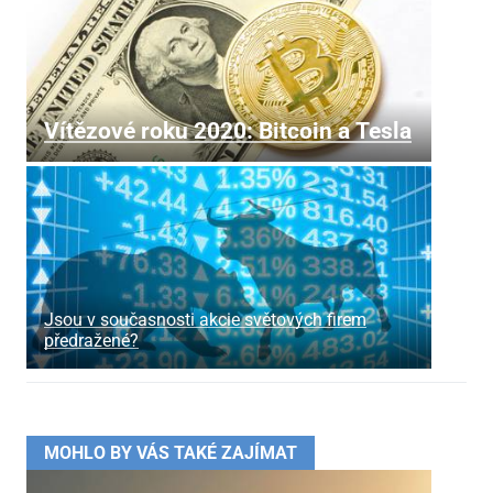
Vítězové roku 2020: Bitcoin a Tesla
Jsou v současnosti akcie světových firem
předražené?
MOHLO BY VÁS TAKÉ ZAJÍMAT