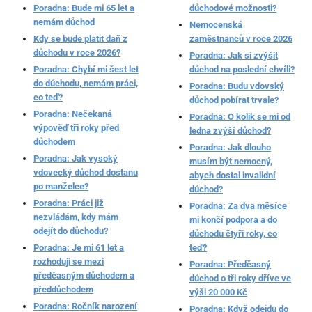
Poradna: Bude mi 65 let a
důchodové možnosti?
nemám důchod
Nemocenská
Kdy se bude platit daň z
zaměstnanců v roce 2026
důchodu v roce 2026?
Poradna: Jak si zvýšit
Poradna: Chybí mi šest let
důchod na poslední chvíli?
do důchodu, nemám práci,
Poradna: Budu vdovský
co teď?
důchod pobírat trvale?
Poradna: Nečekaná
Poradna: O kolik se mi od
výpověď tři roky před
ledna zvýší důchod?
důchodem
Poradna: Jak dlouho
Poradna: Jak vysoký
musím být nemocný,
vdovecký důchod dostanu
abych dostal invalidní
po manželce?
důchod?
Poradna: Práci již
Poradna: Za dva měsíce
nezvládám, kdy mám
mi končí podpora a do
odejít do důchodu?
důchodu čtyři roky, co
Poradna: Je mi 61 let a
teď?
rozhoduji se mezi
Poradna: Předčasný
předčasným důchodem a
důchod o tři roky dříve ve
předdůchodem
výši 20 000 Kč
Poradna: Ročník narození
Poradna: Když odejdu do