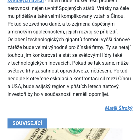
světových trzích
? Biden bude muset řešit problém
nerovnosti nejen uvnitř Spojených států. Vrásky na čele
mu přidělává také velmi komplikovaný vztah s Čínou.
Pokud se zvednou daně, a to zejména úspěšným
americkým společnostem, jejich rozvoj se přibrzdí.
Oslabení technologických gigantů formou vyšší daňové
zátěže bude velmi výhodné pro čínské firmy. Ty se netají
touhou jim konkurovat a stát se světovými lídry také
v technologických inovacích. Pokud se tak stane, může
světové trhy zasáhnout opravdové zemětřesení. Pokud
nedojde k otevřené eskalaci a konfrontaci sil mezi Čínou
a USA, bude asijský region v příštích letech růstový.
Investoři by ho v současnosti neměli opomíjet.
Matěj Široký
SOUVISEJÍCÍ