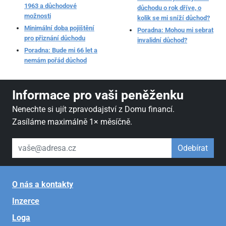
1963 a důchodové
důchodu o rok dříve, o
možnosti
kolik se mi sníží důchod?
Minimální doba pojištění
Poradna: Mohou mi sebrat
pro přiznání důchodu
invalidní důchod?
Poradna: Bude mi 66 let a
nemám pořád důchod
Informace pro vaši peněženku
Nenechte si ujít zpravodajství z Domu financí.
Zasíláme maximálně 1× měsíčně.
váš email
Odebírat
O nás a kontakty
Inzerce
Loga