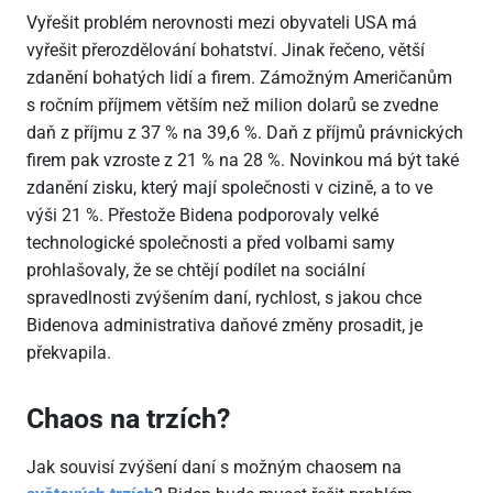
Vyřešit problém nerovnosti mezi obyvateli USA má
vyřešit přerozdělování bohatství. Jinak řečeno, větší
zdanění bohatých lidí a firem. Zámožným Američanům
s ročním příjmem větším než milion dolarů se zvedne
daň z příjmu z 37 % na 39,6 %. Daň z příjmů právnických
firem pak vzroste z 21 % na 28 %. Novinkou má být také
zdanění zisku, který mají společnosti v cizině, a to ve
výši 21 %. Přestože Bidena podporovaly velké
technologické společnosti a před volbami samy
prohlašovaly, že se chtějí podílet na sociální
spravedlnosti zvýšením daní, rychlost, s jakou chce
Bidenova administrativa daňové změny prosadit, je
překvapila.
Chaos na trzích?
Jak souvisí zvýšení daní s možným chaosem na