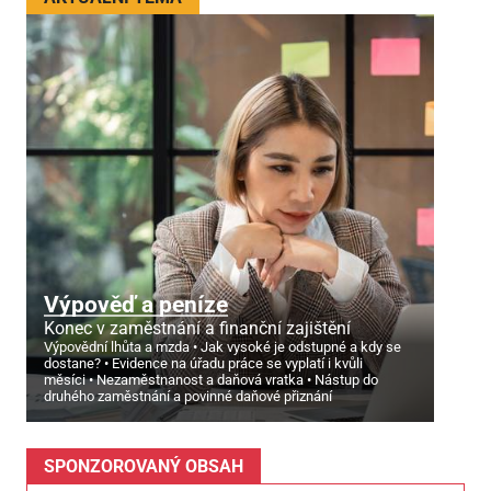
Výpověď a peníze
Konec v zaměstnání a finanční zajištění
Výpovědní lhůta a mzda
Jak vysoké je odstupné a kdy se
dostane?
Evidence na úřadu práce se vyplatí i kvůli
měsíci
Nezaměstnanost a daňová vratka
Nástup do
druhého zaměstnání a povinné daňové přiznání
SPONZOROVANÝ OBSAH