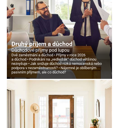
Druhý příjem a důchod
Důchodové příjmy pod lupou
Dvě zaměstnání a důchod
Příjmy v roce 2026
a důchod
Podnikání na „vedlejšák“ důchod většinou
nezvyšuje
Jak snižuje důchod nízká nemocenská nebo
podpora v nezaměstnanosti?
Nájemné je oblíbeným
pasivním příjmem, ale co důchod?