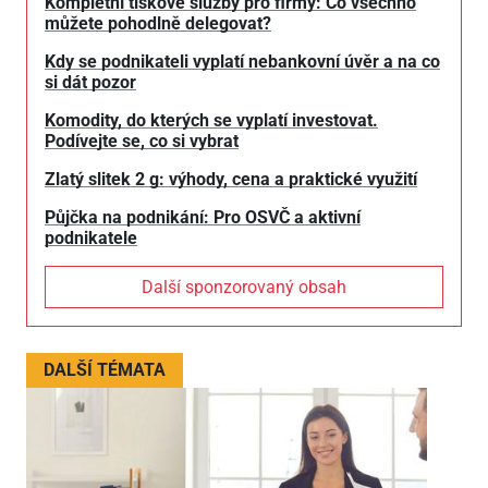
Kompletní tiskové služby pro firmy: Co všechno
můžete pohodlně delegovat?
Kdy se podnikateli vyplatí nebankovní úvěr a na co
si dát pozor
Komodity, do kterých se vyplatí investovat.
Podívejte se, co si vybrat
Zlatý slitek 2 g: výhody, cena a praktické využití
Půjčka na podnikání: Pro OSVČ a aktivní
podnikatele
Další sponzorovaný obsah
DALŠÍ TÉMATA