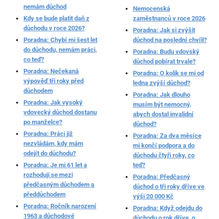
nemám důchod
Nemocenská
Kdy se bude platit daň z
zaměstnanců v roce 2026
důchodu v roce 2026?
Poradna: Jak si zvýšit
Poradna: Chybí mi šest let
důchod na poslední chvíli?
do důchodu, nemám práci,
Poradna: Budu vdovský
co teď?
důchod pobírat trvale?
Poradna: Nečekaná
Poradna: O kolik se mi od
výpověď tři roky před
ledna zvýší důchod?
důchodem
Poradna: Jak dlouho
Poradna: Jak vysoký
musím být nemocný,
vdovecký důchod dostanu
abych dostal invalidní
po manželce?
důchod?
Poradna: Práci již
Poradna: Za dva měsíce
nezvládám, kdy mám
mi končí podpora a do
odejít do důchodu?
důchodu čtyři roky, co
Poradna: Je mi 61 let a
teď?
rozhoduji se mezi
Poradna: Předčasný
předčasným důchodem a
důchod o tři roky dříve ve
předdůchodem
výši 20 000 Kč
Poradna: Ročník narození
Poradna: Když odejdu do
1963 a důchodové
důchodu o rok dříve, o