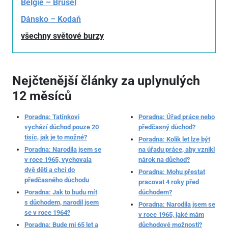
Belgie – Brusel
Dánsko – Kodaň
všechny světové burzy
Nejčtenější články za uplynulých
12 měsíců
Poradna: Tatínkovi
Poradna: Úřad práce nebo
vychází důchod pouze 20
předčasný důchod?
tisíc, jak je to možné?
Poradna: Kolik let lze být
Poradna: Narodila jsem se
na úřadu práce, aby vznikl
v roce 1965, vychovala
nárok na důchod?
dvě děti a chci do
Poradna: Mohu přestat
předčasného důchodu
pracovat 4 roky před
Poradna: Jak to budu mít
důchodem?
s důchodem, narodil jsem
Poradna: Narodila jsem se
se v roce 1964?
v roce 1965, jaké mám
Poradna: Bude mi 65 let a
důchodové možnosti?