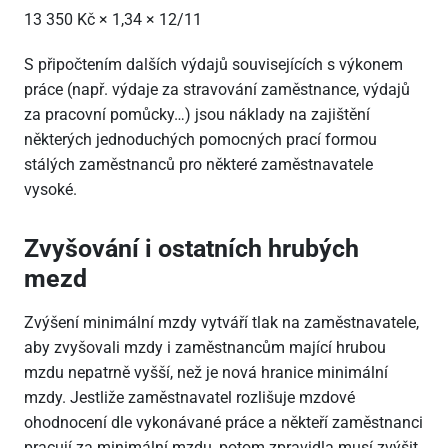
13 350 Kč × 1,34 × 12/11
S připočtením dalších výdajů souvisejících s výkonem
práce (např. výdaje za stravování zaměstnance, výdajů
za pracovní pomůcky…) jsou náklady na zajištění
některých jednoduchých pomocných prací formou
stálých zaměstnanců pro některé zaměstnavatele
vysoké.
Zvyšování i ostatních hrubých
mezd
Zvýšení minimální mzdy vytváří tlak na zaměstnavatele,
aby zvyšovali mzdy i zaměstnancům mající hrubou
mzdu nepatrně vyšší, než je nová hranice minimální
mzdy. Jestliže zaměstnavatel rozlišuje mzdové
ohodnocení dle vykonávané práce a někteří zaměstnanci
pracují za minimální mzdu, potom zpravidla musí zvýšit