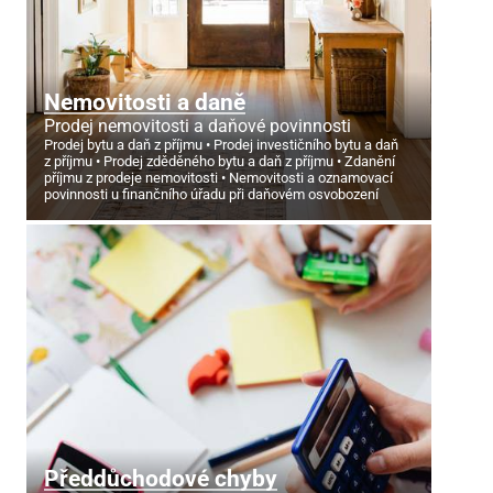
Nemovitosti a daně
Prodej nemovitosti a daňové povinnosti
Prodej bytu a daň z příjmu
Prodej investičního bytu a daň
z příjmu
Prodej zděděného bytu a daň z příjmu
Zdanění
příjmu z prodeje nemovitosti
Nemovitosti a oznamovací
povinnosti u finančního úřadu při daňovém osvobození
Předdůchodové chyby