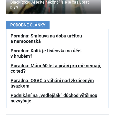
BlackRock: AI ještě nekončí, ale je čas ubrat
plyn
PODOBNÉ ČLÁNKY
Poradna: Smlouva na dobu určitou
a nemocenská
Poradna: Kolik je tisícovka na účet
v hrubém?
Poradna: Mám 60 let a práci pro mě nemají,
co teď?
Poradna: OSVČ a váhání nad zkráceným
úvazkem
Podnikání na „vedlejšák“ důchod většinou
nezvyšuje