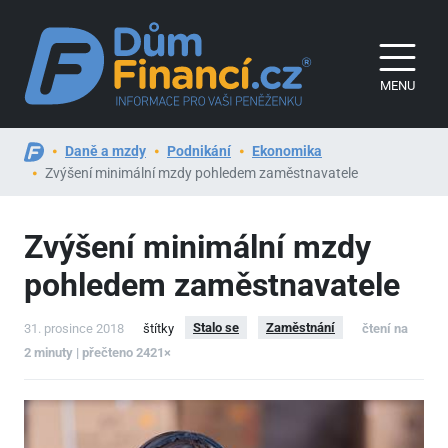
MENU
Daně a mzdy
Podnikání
Ekonomika
Zvýšení minimální mzdy pohledem zaměstnavatele
Zvýšení minimální mzdy
pohledem zaměstnavatele
Stalo se
Zaměstnání
31. prosince 2018
štítky
čtení na
2 minuty | přečteno 2421×