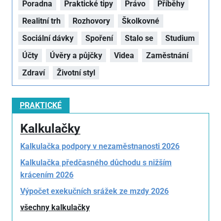
Poradna
Praktické tipy
Právo
Příběhy
Realitní trh
Rozhovory
Školkovné
Sociální dávky
Spoření
Stalo se
Studium
Účty
Úvěry a půjčky
Videa
Zaměstnání
Zdraví
Životní styl
PRAKTICKÉ
Kalkulačky
Kalkulačka podpory v nezaměstnanosti 2026
Kalkulačka předčasného důchodu s nižším
krácením 2026
Výpočet exekučních srážek ze mzdy 2026
všechny kalkulačky