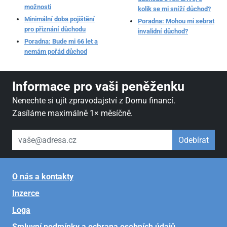
možnosti
kolik se mi sníží důchod?
Minimální doba pojištění
Poradna: Mohou mi sebrat
pro přiznání důchodu
invalidní důchod?
Poradna: Bude mi 66 let a
nemám pořád důchod
Informace pro vaši peněženku
Nenechte si ujít zpravodajství z Domu financí.
Zasíláme maximálně 1× měsíčně.
váš email
Odebírat
O nás a kontakty
Inzerce
Loga
Smluvní podmínky a ochrana osobních údajů