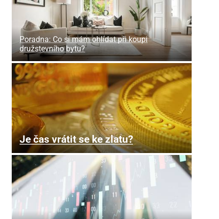
Poradna: Co si mám ohlídat při koupi
družstevního bytu?
Je čas vrátit se ke zlatu?