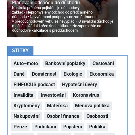
Plánování odchodu do důchodu
Kontrola průběhu pojištění je důchodový
základ
Nepromyšlený odchod do předčasného
důchodu
Nevyčerpání podpory v nezaměstnanosti
v předdůchodovém věku se nevyplácí
O invalidní důchod je
možné požádat i před šedesátkou
Nezapomeňte na
důchodové kalkulace s předdůchodem
ŠTÍTKY
Auto–moto
Bankovní poplatky
Cestování
Daně
Domácnost
Ekologie
Ekonomika
FINFOCUS podcast
Hypoteční úvěry
Invalidita
Investování
Koronavirus
Kryptoměny
Mateřská
Měnová politika
Nakupování
Osobní finance
Osobnosti
Penze
Podnikání
Pojištění
Politika