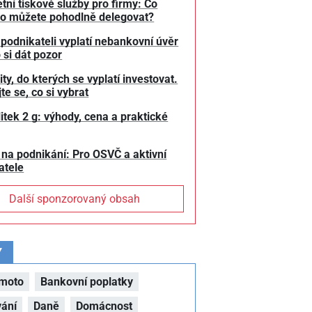
tní tiskové služby pro firmy: Co
o můžete pohodlně delegovat?
 podnikateli vyplatí nebankovní úvěr
 si dát pozor
y, do kterých se vyplatí investovat.
te se, co si vybrat
litek 2 g: výhody, cena a praktické
 na podnikání: Pro OSVČ a aktivní
atele
Další sponzorovaný obsah
Y
moto
Bankovní poplatky
vání
Daně
Domácnost