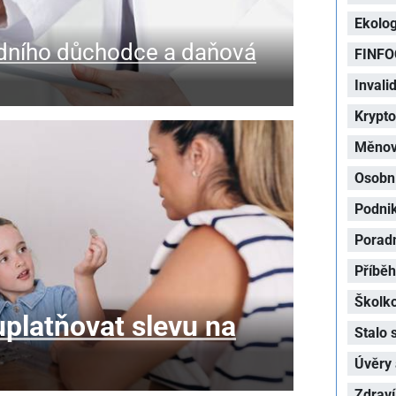
Ekolog
dního důchodce a daňová
FINFO
Invalid
Krypt
Měnová
Osobní
Podni
Porad
Příbě
Školk
platňovat slevu na
Stalo 
Úvěry 
Zdraví