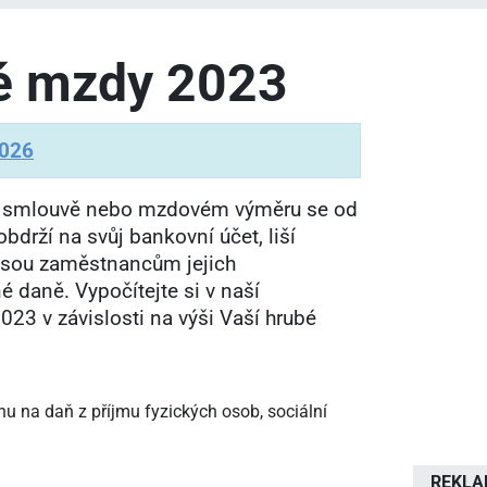
té mzdy 2023
2026
í smlouvě nebo mzdovém výměru se od
drží na svůj bankovní účet, liší
 jsou zaměstnancům jejich
 daně. Vypočítejte si v naší
023 v závislosti na výši Vaší hrubé
 na daň z příjmu fyzických osob, sociální
REKL