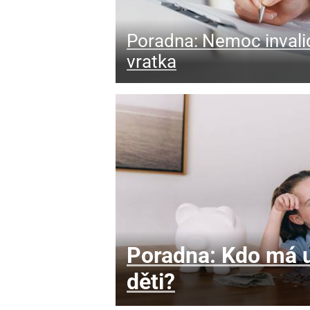
Poradna: Nemoc invali
vratka
Poradna: Kdo má u
děti?