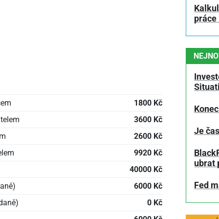
Kalku
práce
NEJNO
Invest
Situa
ncem
1800 Kč
Konec
atelem
3600 Kč
Je čas
em
2600 Kč
BlackR
elem
9920 Kč
ubrat 
40000 Kč
Fed má
daně)
6000 Kč
daně)
0 Kč