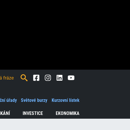
Facebook
Instagram
LinkedIn
Youtube
ční úřady
Světové burzy
Kurzovní lístek
IKÁNÍ
INVESTICE
EKONOMIKA