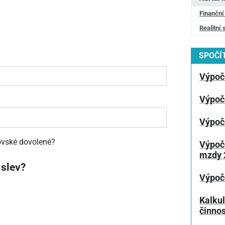
Finanční
Realitní 
SPOČÍT
Výpoč
Výpoč
Výpoč
čovské dovolené?
Výpoč
mzdy 
 slev?
Výpoč
Kalku
činnos