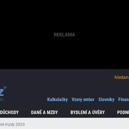
hledaná fráze
Kalkulačky
Vzory smluv
Slovníky
Finan
 DŮCHODY
DANĚ A MZDY
BYDLENÍ A ÚVĚRY
PODN
sté mzdy 2023