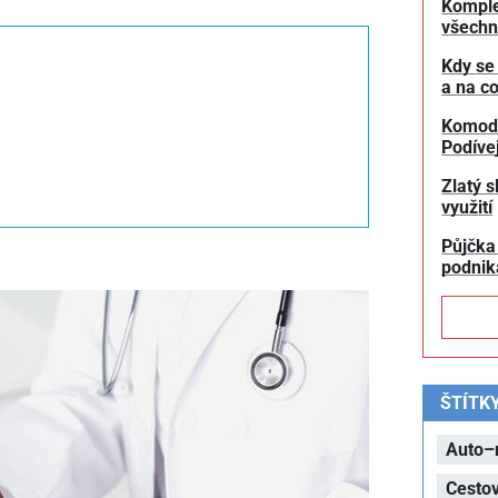
Komple
všechn
Kdy se
a na co
Komodit
Podívej
Zlatý s
využití
Půjčka
podnik
ŠTÍTK
Auto–
Cesto