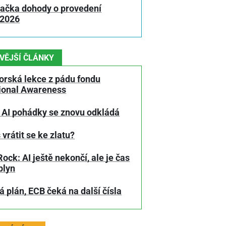
lačka dohody o provedení
 2026
VĚJŠÍ ČLÁNKY
orská lekce z pádu fondu
tional Awareness
 AI pohádky se znovu odkládá
 vrátit se ke zlatu?
ock: AI ještě nekončí, ale je čas
plyn
 plán, ECB čeká na další čísla