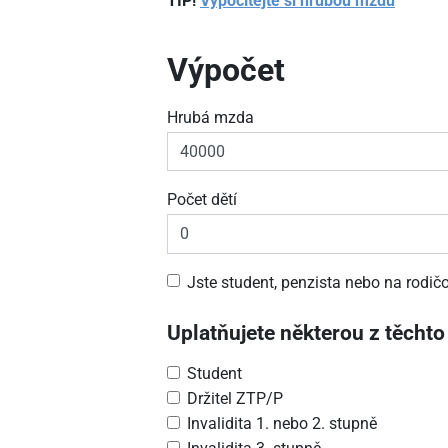
TIP!
Vypočítejte si hrubou mzdu
Výpočet
Hrubá mzda
Počet dětí
Jste student, penzista nebo na rodi
Uplatňujete některou z těchto
Student
Držitel ZTP/P
Invalidita 1. nebo 2. stupně