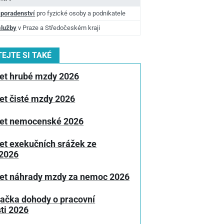
 poradenství
pro fyzické osoby a podnikatele
služby
v Praze a Středočeském kraji
EJTE SI TAKÉ
et hrubé mzdy 2026
et čisté mzdy 2026
et nemocenské 2026
et exekučních srážek ze
2026
et náhrady mzdy za nemoc 2026
lačka dohody o pracovní
ti 2026