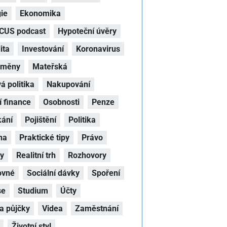
ie
Ekonomika
CUS podcast
Hypoteční úvěry
ita
Investování
Koronavirus
oměny
Mateřská
 politika
Nakupování
 finance
Osobnosti
Penze
kání
Pojištění
Politika
na
Praktické tipy
Právo
hy
Realitní trh
Rozhovory
ovné
Sociální dávky
Spoření
se
Studium
Účty
a půjčky
Videa
Zaměstnání
Životní styl