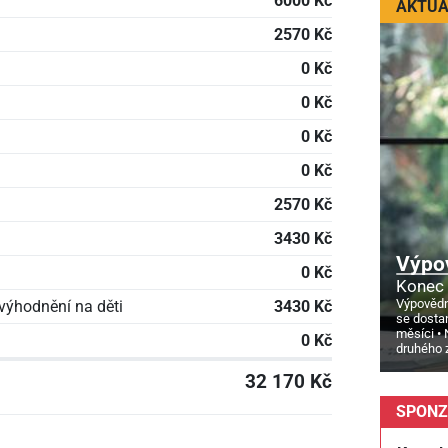
6000 Kč
AKTUÁ
2570 Kč
0 Kč
0 Kč
0 Kč
0 Kč
2570 Kč
3430 Kč
Výpo
0 Kč
Konec 
Výpovědn
výhodnění na děti
3430 Kč
se dosta
měsíci
0 Kč
druhého 
32 170 Kč
SPONZ