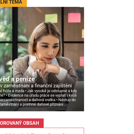
LNÍ TÉMA
věď a peníze
v zaměstnání a finanční zajištění
í lhůta a mzda
Jak vysoké je odstupné a kdy
ne?
Evidence na úřadu práce se vyplatí i kvůli
Nezaměstnanost a daňová vratka
Nástup do
zaměstnání a povinné daňové přiznání
OROVANÝ OBSAH