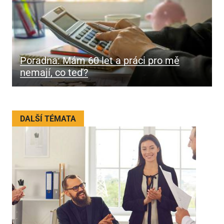
Poradna: Mám 60 let a práci pro mě
nemají, co teď?
DALŠÍ TÉMATA