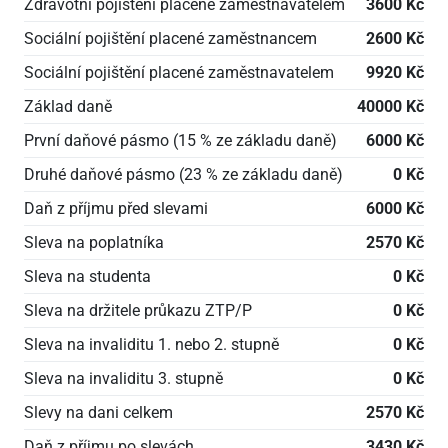
Zdravotní pojištění placené zaměstnavatelem
3600 Kč
Sociální pojištění placené zaměstnancem
2600 Kč
Sociální pojištění placené zaměstnavatelem
9920 Kč
Základ daně
40000 Kč
První daňové pásmo (15 % ze základu daně)
6000 Kč
Druhé daňové pásmo (23 % ze základu daně)
0 Kč
Daň z příjmu před slevami
6000 Kč
Sleva na poplatníka
2570 Kč
Sleva na studenta
0 Kč
Sleva na držitele průkazu ZTP/P
0 Kč
Sleva na invaliditu 1. nebo 2. stupně
0 Kč
Sleva na invaliditu 3. stupně
0 Kč
Slevy na dani celkem
2570 Kč
Daň z příjmu po slevách
3430 Kč