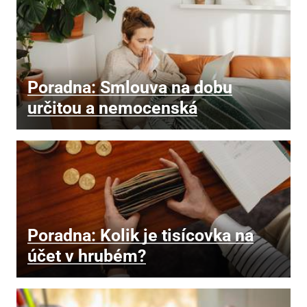
Poradna: Smlouva na dobu
určitou a nemocenská
Poradna: Kolik je tisícovka na
účet v hrubém?