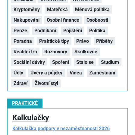
Kryptoměny
Mateřská
Měnová politika
Nakupování
Osobní finance
Osobnosti
Penze
Podnikání
Pojištění
Politika
Poradna
Praktické tipy
Právo
Příběhy
Realitní trh
Rozhovory
Školkovné
Sociální dávky
Spoření
Stalo se
Studium
Účty
Úvěry a půjčky
Videa
Zaměstnání
Zdraví
Životní styl
PRAKTICKÉ
Kalkulačky
Kalkulačka podpory v nezaměstnanosti 2026