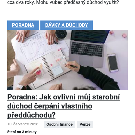
cca dva roky. Mohu vůbec předčasný důchod využít?
PORADNA
DÁVKY A DŮCHODY
Poradna: Jak ovlivní můj starobní
důchod čerpání vlastního
předdůchodu?
10. července 2026
Osobní finance
Penze
čtení na 3 minuty