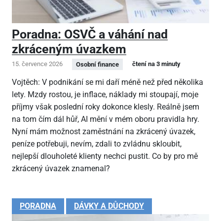
Poradna: OSVČ a váhání nad
zkráceným úvazkem
15. července 2026
čtení na 3 minuty
Osobní finance
Vojtěch: V podnikání se mi daří méně než před několika
lety. Mzdy rostou, je inflace, náklady mi stoupají, moje
příjmy však poslední roky dokonce klesly. Reálně jsem
na tom čím dál hůř, AI mění v mém oboru pravidla hry.
Nyní mám možnost zaměstnání na zkrácený úvazek,
peníze potřebuji, nevím, zdali to zvládnu skloubit,
nejlepší dlouholeté klienty nechci pustit. Co by pro mě
zkrácený úvazek znamenal?
PORADNA
DÁVKY A DŮCHODY