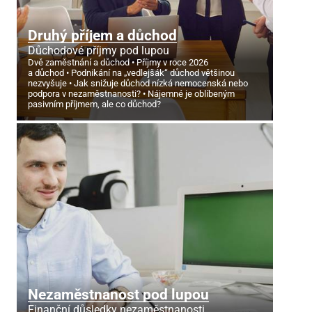
Druhý příjem a důchod
Důchodové příjmy pod lupou
Dvě zaměstnání a důchod
Příjmy v roce 2026
a důchod
Podnikání na „vedlejšák“ důchod většinou
nezvyšuje
Jak snižuje důchod nízká nemocenská nebo
podpora v nezaměstnanosti?
Nájemné je oblíbeným
pasivním příjmem, ale co důchod?
Nezaměstnanost pod lupou
Finanční důsledky nezaměstnanosti