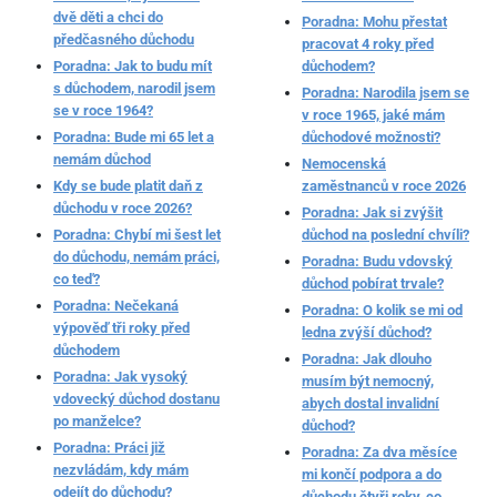
dvě děti a chci do
Poradna: Mohu přestat
předčasného důchodu
pracovat 4 roky před
Poradna: Jak to budu mít
důchodem?
s důchodem, narodil jsem
Poradna: Narodila jsem se
se v roce 1964?
v roce 1965, jaké mám
Poradna: Bude mi 65 let a
důchodové možnosti?
nemám důchod
Nemocenská
Kdy se bude platit daň z
zaměstnanců v roce 2026
důchodu v roce 2026?
Poradna: Jak si zvýšit
Poradna: Chybí mi šest let
důchod na poslední chvíli?
do důchodu, nemám práci,
Poradna: Budu vdovský
co teď?
důchod pobírat trvale?
Poradna: Nečekaná
Poradna: O kolik se mi od
výpověď tři roky před
ledna zvýší důchod?
důchodem
Poradna: Jak dlouho
Poradna: Jak vysoký
musím být nemocný,
vdovecký důchod dostanu
abych dostal invalidní
po manželce?
důchod?
Poradna: Práci již
Poradna: Za dva měsíce
nezvládám, kdy mám
mi končí podpora a do
odejít do důchodu?
důchodu čtyři roky, co