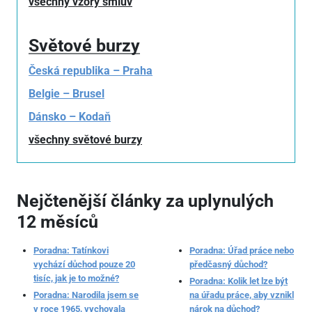
všechny vzory smluv
Světové burzy
Česká republika – Praha
Belgie – Brusel
Dánsko – Kodaň
všechny světové burzy
Nejčtenější články za uplynulých
12 měsíců
Poradna: Tatínkovi
Poradna: Úřad práce nebo
vychází důchod pouze 20
předčasný důchod?
tisíc, jak je to možné?
Poradna: Kolik let lze být
Poradna: Narodila jsem se
na úřadu práce, aby vznikl
v roce 1965, vychovala
nárok na důchod?