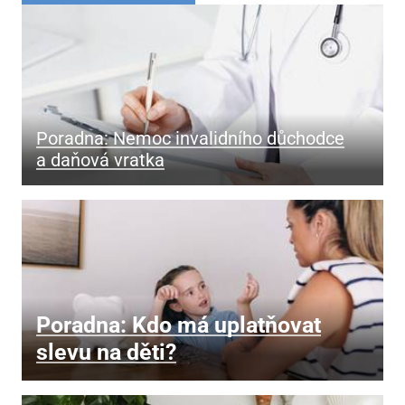
Poradna: Nemoc invalidního důchodce
a daňová vratka
Poradna: Kdo má uplatňovat
slevu na děti?