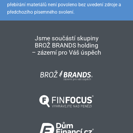
přebírání materiálů není povoleno bez uvedení zdroje a
předchozího písemného svolení.
Jsme součástí skupiny
BROŽ BRANDS holding
– zázemí pro Váš úspěch