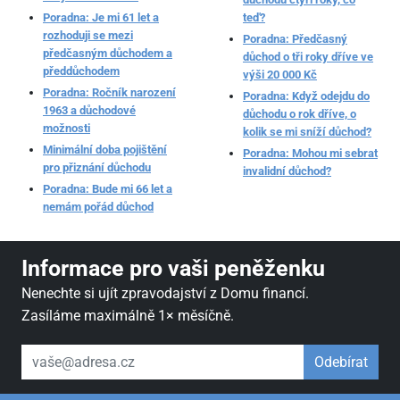
Poradna: Je mi 61 let a
teď?
rozhoduji se mezi
Poradna: Předčasný
předčasným důchodem a
důchod o tři roky dříve ve
předdůchodem
výši 20 000 Kč
Poradna: Ročník narození
Poradna: Když odejdu do
1963 a důchodové
důchodu o rok dříve, o
možnosti
kolik se mi sníží důchod?
Minimální doba pojištění
Poradna: Mohou mi sebrat
pro přiznání důchodu
invalidní důchod?
Poradna: Bude mi 66 let a
nemám pořád důchod
Informace pro vaši peněženku
Nenechte si ujít zpravodajství z Domu financí.
Zasíláme maximálně 1× měsíčně.
váš email
Odebírat