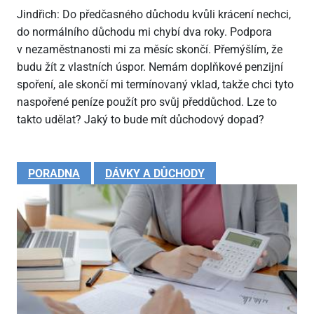
Jindřich: Do předčasného důchodu kvůli krácení nechci,
do normálního důchodu mi chybí dva roky. Podpora
v nezaměstnanosti mi za měsíc skončí. Přemýšlím, že
budu žít z vlastních úspor. Nemám doplňkové penzijní
spoření, ale skončí mi termínovaný vklad, takže chci tyto
naspořené peníze použít pro svůj předdůchod. Lze to
takto udělat? Jaký to bude mít důchodový dopad?
PORADNA
DÁVKY A DŮCHODY