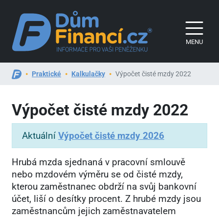
MENU
Praktické
Kalkulačky
Výpočet čisté mzdy 2022
Výpočet čisté mzdy 2022
Aktuální
Výpočet čisté mzdy 2026
Hrubá mzda sjednaná v pracovní smlouvě
nebo mzdovém výměru se od čisté mzdy,
kterou zaměstnanec obdrží na svůj bankovní
účet, liší o desítky procent. Z hrubé mzdy jsou
zaměstnancům jejich zaměstnavatelem