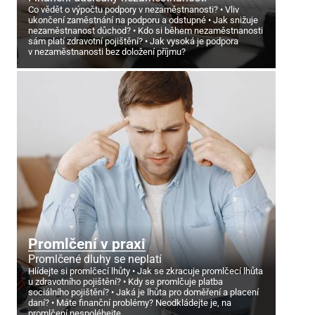
Co vědět o výpočtu podpory v nezaměstnanosti?
Vliv
ukončení zaměstnání na podporu a odstupné
Jak snižuje
nezaměstnanost důchod?
Kdo si během nezaměstnanosti
sám platí zdravotní pojištění?
Jak vysoká je podpora
v nezaměstnanosti bez doložení příjmu?
Promlčení v praxi
Promlčené dluhy se neplatí
Hlídejte si promlčecí lhůty
Jak se zkracuje promlčecí lhůta
u zdravotního pojištění?
Kdy se promlčuje platba
sociálního pojištění?
Jaká je lhůta pro doměření a placení
daní?
Máte finanční problémy? Neodkládejte je, na
promlčení nespoléhejte