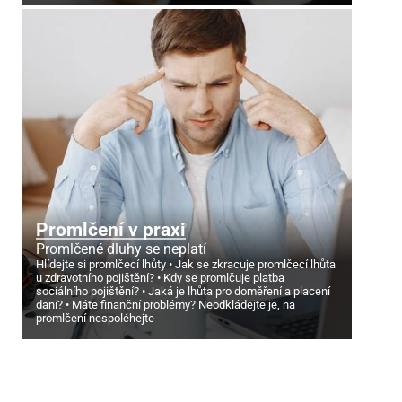
Promlčení v praxi
Promlčené dluhy se neplatí
Hlídejte si promlčecí lhůty
Jak se zkracuje promlčecí lhůta
u zdravotního pojištění?
Kdy se promlčuje platba
sociálního pojištění?
Jaká je lhůta pro doměření a placení
daní?
Máte finanční problémy? Neodkládejte je, na
promlčení nespoléhejte