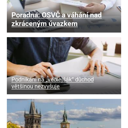
Poradna: OSVČ a váhání nad
zkráceným úvazkem
Podnikání na „vedlejšák“ důchod
většinou nezvyšuje