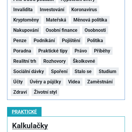
Invalidita
Investování
Koronavirus
Kryptoměny
Mateřská
Měnová politika
Nakupování
Osobní finance
Osobnosti
Penze
Podnikání
Pojištění
Politika
Poradna
Praktické tipy
Právo
Příběhy
Realitní trh
Rozhovory
Školkovné
Sociální dávky
Spoření
Stalo se
Studium
Účty
Úvěry a půjčky
Videa
Zaměstnání
Zdraví
Životní styl
PRAKTICKÉ
Kalkulačky