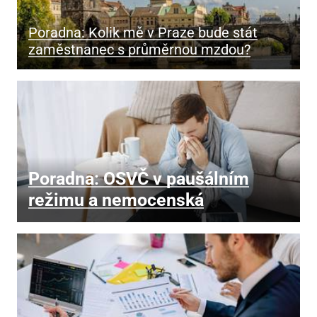
Poradna: Kolik mě v Praze bude stát
zaměstnanec s průměrnou mzdou?
Poradna: OSVČ v paušálním
režimu a nemocenská