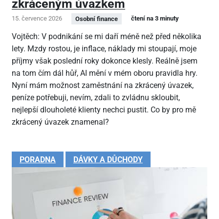
zkráceným úvazkem
15. července 2026
čtení na 3 minuty
Osobní finance
Vojtěch: V podnikání se mi daří méně než před několika
lety. Mzdy rostou, je inflace, náklady mi stoupají, moje
příjmy však poslední roky dokonce klesly. Reálně jsem
na tom čím dál hůř, AI mění v mém oboru pravidla hry.
Nyní mám možnost zaměstnání na zkrácený úvazek,
peníze potřebuji, nevím, zdali to zvládnu skloubit,
nejlepší dlouholeté klienty nechci pustit. Co by pro mě
zkrácený úvazek znamenal?
PORADNA
DÁVKY A DŮCHODY