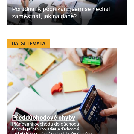
Poradna: K podnikání jsem se nechal
zaměstnat, jak na daně?
DALŠÍ TÉMATA
Předdůchodové chyby
Plánování odchodu do důchodu
Kontrola průběhu pojištění je důchodový
základ
Nepromyšlený odchod do předčasného