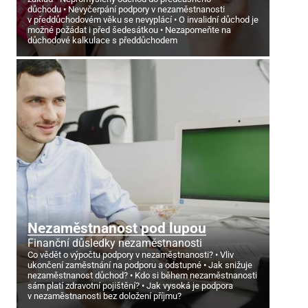
důchodu
Nevyčerpání podpory v nezaměstnanosti
v předdůchodovém věku se nevyplácí
O invalidní důchod je
možné požádat i před šedesátkou
Nezapomeňte na
důchodové kalkulace s předdůchodem
Nezaměstnanost pod lupou
Finanční důsledky nezaměstnanosti
Co vědět o výpočtu podpory v nezaměstnanosti?
Vliv
ukončení zaměstnání na podporu a odstupné
Jak snižuje
nezaměstnanost důchod?
Kdo si během nezaměstnanosti
sám platí zdravotní pojištění?
Jak vysoká je podpora
v nezaměstnanosti bez doložení příjmu?