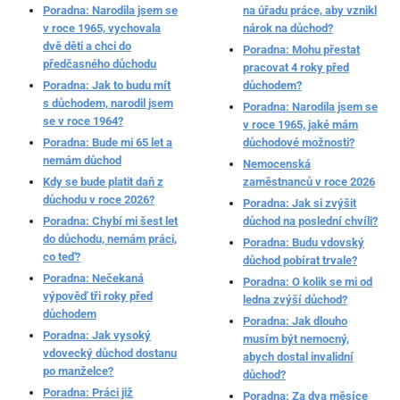
Poradna: Narodila jsem se
na úřadu práce, aby vznikl
v roce 1965, vychovala
nárok na důchod?
dvě děti a chci do
Poradna: Mohu přestat
předčasného důchodu
pracovat 4 roky před
Poradna: Jak to budu mít
důchodem?
s důchodem, narodil jsem
Poradna: Narodila jsem se
se v roce 1964?
v roce 1965, jaké mám
Poradna: Bude mi 65 let a
důchodové možnosti?
nemám důchod
Nemocenská
Kdy se bude platit daň z
zaměstnanců v roce 2026
důchodu v roce 2026?
Poradna: Jak si zvýšit
Poradna: Chybí mi šest let
důchod na poslední chvíli?
do důchodu, nemám práci,
Poradna: Budu vdovský
co teď?
důchod pobírat trvale?
Poradna: Nečekaná
Poradna: O kolik se mi od
výpověď tři roky před
ledna zvýší důchod?
důchodem
Poradna: Jak dlouho
Poradna: Jak vysoký
musím být nemocný,
vdovecký důchod dostanu
abych dostal invalidní
po manželce?
důchod?
Poradna: Práci již
Poradna: Za dva měsíce