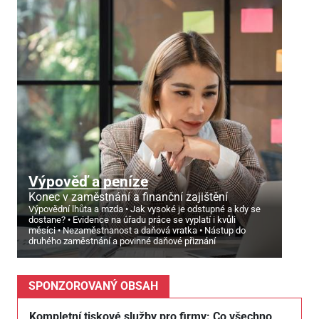
Výpověď a peníze
Konec v zaměstnání a finanční zajištění
Výpovědní lhůta a mzda
Jak vysoké je odstupné a kdy se
dostane?
Evidence na úřadu práce se vyplatí i kvůli
měsíci
Nezaměstnanost a daňová vratka
Nástup do
druhého zaměstnání a povinné daňové přiznání
SPONZOROVANÝ OBSAH
Kompletní tiskové služby pro firmy: Co všechno