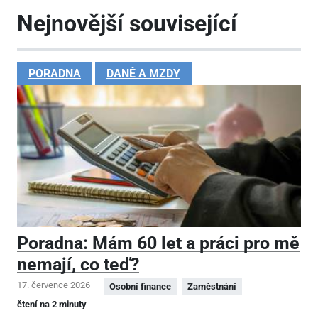
Nejnovější související
PORADNA
DANĚ A MZDY
Poradna: Mám 60 let a práci pro mě
nemají, co teď?
17. července 2026
Osobní finance
Zaměstnání
čtení na 2 minuty