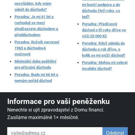
nezvládám, kdy mám
mi končí podpora a do
odejít do důchodu?
důchodu čtyři roky, co
Poradna: Je mi 61 let a
teď?
rozhoduji se mezi
Poradna: Předčasný
předčasným důchodem a
důchod o tři roky dříve ve
předdůchodem
výši 20 000 Kč
Poradna: Ročník narození
Poradna: Když odejdu do
1963 a důchodové
důchodu o rok dříve, o
možnosti
kolik se mi sníží důchod?
Minimální doba pojištění
Poradna: Mohou mi sebrat
pro přiznání důchodu
invalidní důchod?
Poradna: Bude mi 66 let a
nemám pořád důchod
Informace pro vaši peněženku
Nenechte si ujít zpravodajství z Domu financí.
Zasíláme maximálně 1× měsíčně.
váš email
Odebírat