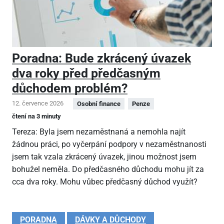
Poradna: Bude zkrácený úvazek
dva roky před předčasným
důchodem problém?
12. července 2026
Osobní finance
Penze
čtení na 3 minuty
Tereza: Byla jsem nezaměstnaná a nemohla najít
žádnou práci, po vyčerpání podpory v nezaměstnanosti
jsem tak vzala zkrácený úvazek, jinou možnost jsem
bohužel neměla. Do předčasného důchodu mohu jít za
cca dva roky. Mohu vůbec předčasný důchod využít?
PORADNA
DÁVKY A DŮCHODY