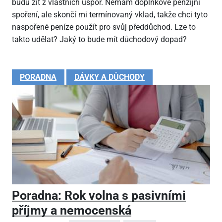
budu žít z vlastních úspor. Nemám doplňkové penzijní
spoření, ale skončí mi termínovaný vklad, takže chci tyto
naspořené peníze použít pro svůj předdůchod. Lze to
takto udělat? Jaký to bude mít důchodový dopad?
PORADNA
DÁVKY A DŮCHODY
Poradna: Rok volna s pasivními
příjmy a nemocenská