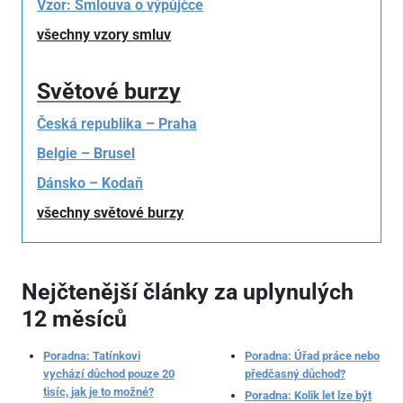
Vzor: Smlouva o výpůjčce
všechny vzory smluv
Světové burzy
Česká republika – Praha
Belgie – Brusel
Dánsko – Kodaň
všechny světové burzy
Nejčtenější články za uplynulých
12 měsíců
Poradna: Tatínkovi
Poradna: Úřad práce nebo
vychází důchod pouze 20
předčasný důchod?
tisíc, jak je to možné?
Poradna: Kolik let lze být