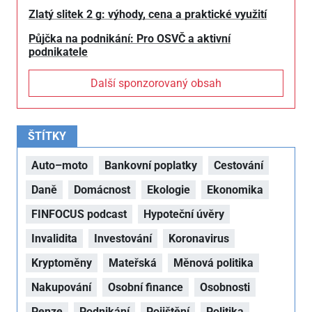
Zlatý slitek 2 g: výhody, cena a praktické využití
Půjčka na podnikání: Pro OSVČ a aktivní
podnikatele
Další sponzorovaný obsah
ŠTÍTKY
Auto–moto
Bankovní poplatky
Cestování
Daně
Domácnost
Ekologie
Ekonomika
FINFOCUS podcast
Hypoteční úvěry
Invalidita
Investování
Koronavirus
Kryptoměny
Mateřská
Měnová politika
Nakupování
Osobní finance
Osobnosti
Penze
Podnikání
Pojištění
Politika