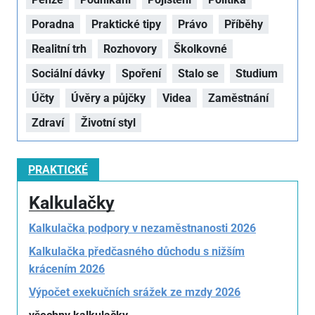
Poradna
Praktické tipy
Právo
Příběhy
Realitní trh
Rozhovory
Školkovné
Sociální dávky
Spoření
Stalo se
Studium
Účty
Úvěry a půjčky
Videa
Zaměstnání
Zdraví
Životní styl
PRAKTICKÉ
Kalkulačky
Kalkulačka podpory v nezaměstnanosti 2026
Kalkulačka předčasného důchodu s nižším
krácením 2026
Výpočet exekučních srážek ze mzdy 2026