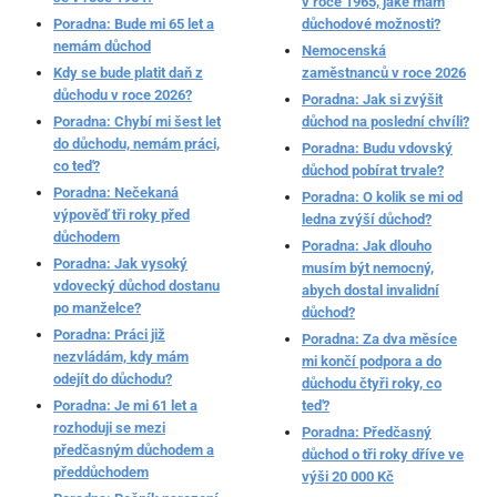
v roce 1965, jaké mám
Poradna: Bude mi 65 let a
důchodové možnosti?
nemám důchod
Nemocenská
Kdy se bude platit daň z
zaměstnanců v roce 2026
důchodu v roce 2026?
Poradna: Jak si zvýšit
Poradna: Chybí mi šest let
důchod na poslední chvíli?
do důchodu, nemám práci,
Poradna: Budu vdovský
co teď?
důchod pobírat trvale?
Poradna: Nečekaná
Poradna: O kolik se mi od
výpověď tři roky před
ledna zvýší důchod?
důchodem
Poradna: Jak dlouho
Poradna: Jak vysoký
musím být nemocný,
vdovecký důchod dostanu
abych dostal invalidní
po manželce?
důchod?
Poradna: Práci již
Poradna: Za dva měsíce
nezvládám, kdy mám
mi končí podpora a do
odejít do důchodu?
důchodu čtyři roky, co
Poradna: Je mi 61 let a
teď?
rozhoduji se mezi
Poradna: Předčasný
předčasným důchodem a
důchod o tři roky dříve ve
předdůchodem
výši 20 000 Kč