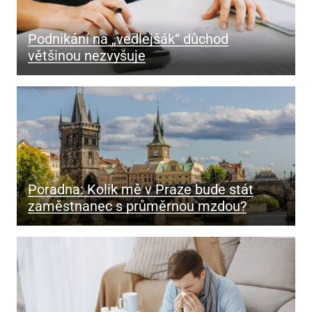
Podnikání na „vedlejšák“ důchod
většinou nezvyšuje
Poradna: Kolik mě v Praze bude stát
zaměstnanec s průměrnou mzdou?