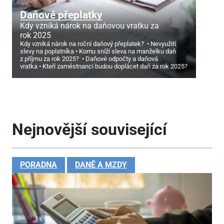
Daňové přeplatky
Kdy vzniká nárok na daňovou vratku za
rok 2025
Kdy vzniká nárok na roční daňový přeplatek?
Nevyužití
slevy na poplatníka
Komu sníží sleva na manželku daň
z příjmu za rok 2025?
Daňové odpočty a daňová
vratka
Kteří zaměstnanci budou doplácet daň za rok 2025?
Nejnovější související
PORADNA
DANĚ A MZDY