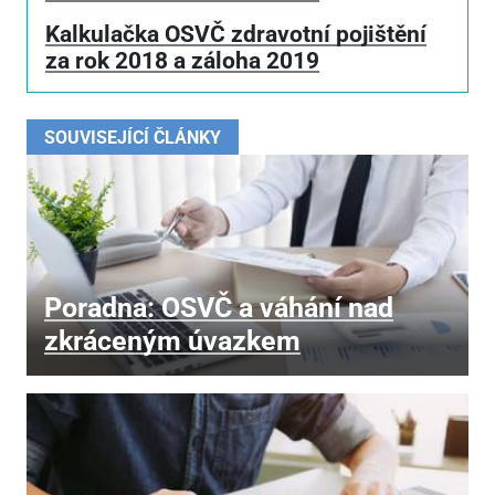
Kalkulačka OSVČ zdravotní pojištění
za rok 2018 a záloha 2019
SOUVISEJÍCÍ ČLÁNKY
Poradna: OSVČ a váhání nad
zkráceným úvazkem