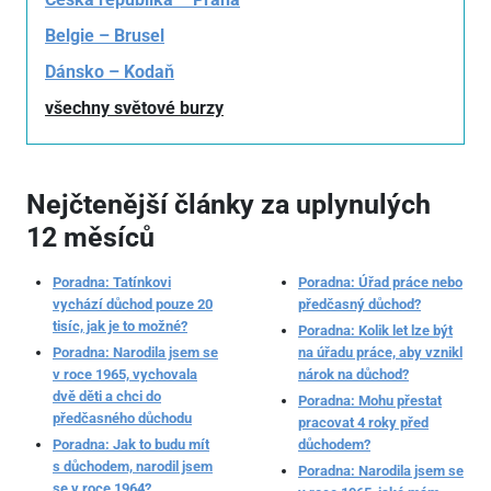
Belgie – Brusel
Dánsko – Kodaň
všechny světové burzy
Nejčtenější články za uplynulých
12 měsíců
Poradna: Tatínkovi
Poradna: Úřad práce nebo
vychází důchod pouze 20
předčasný důchod?
tisíc, jak je to možné?
Poradna: Kolik let lze být
Poradna: Narodila jsem se
na úřadu práce, aby vznikl
v roce 1965, vychovala
nárok na důchod?
dvě děti a chci do
Poradna: Mohu přestat
předčasného důchodu
pracovat 4 roky před
Poradna: Jak to budu mít
důchodem?
s důchodem, narodil jsem
Poradna: Narodila jsem se
se v roce 1964?