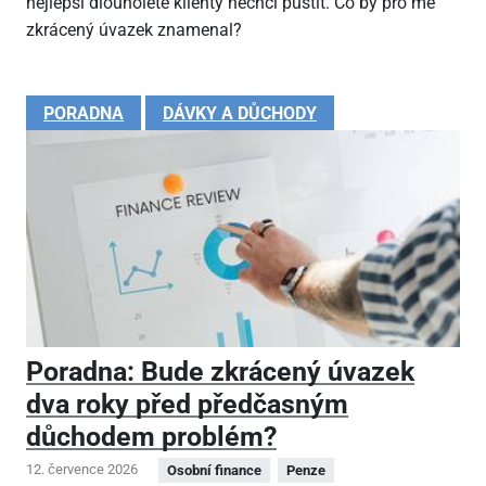
nejlepší dlouholeté klienty nechci pustit. Co by pro mě
zkrácený úvazek znamenal?
PORADNA
DÁVKY A DŮCHODY
Poradna: Bude zkrácený úvazek
dva roky před předčasným
důchodem problém?
12. července 2026
Osobní finance
Penze