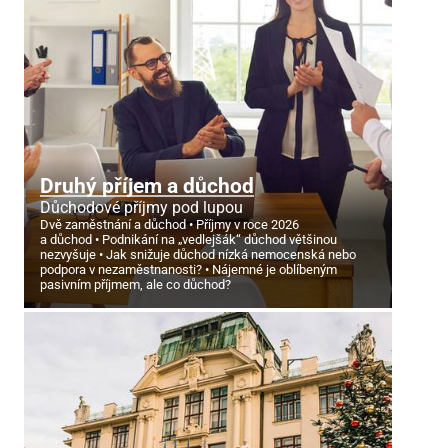
Druhý příjem a důchod
Důchodové příjmy pod lupou
Dvě zaměstnání a důchod
Příjmy v roce 2026
a důchod
Podnikání na „vedlejšák“ důchod většinou
nezvyšuje
Jak snižuje důchod nízká nemocenská nebo
podpora v nezaměstnanosti?
Nájemné je oblíbeným
pasivním příjmem, ale co důchod?