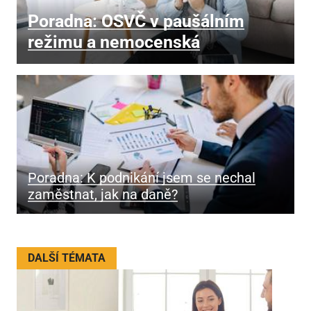
Poradna: OSVČ v paušálním
režimu a nemocenská
Poradna: K podnikání jsem se nechal
zaměstnat, jak na daně?
DALŠÍ TÉMATA