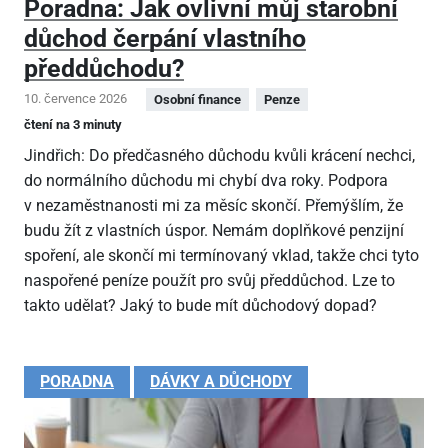
Poradna: Jak ovlivní můj starobní
důchod čerpání vlastního
předdůchodu?
10. července 2026
Osobní finance
Penze
čtení na 3 minuty
Jindřich: Do předčasného důchodu kvůli krácení nechci,
do normálního důchodu mi chybí dva roky. Podpora
v nezaměstnanosti mi za měsíc skončí. Přemýšlím, že
budu žít z vlastních úspor. Nemám doplňkové penzijní
spoření, ale skončí mi termínovaný vklad, takže chci tyto
naspořené peníze použít pro svůj předdůchod. Lze to
takto udělat? Jaký to bude mít důchodový dopad?
PORADNA
DÁVKY A DŮCHODY