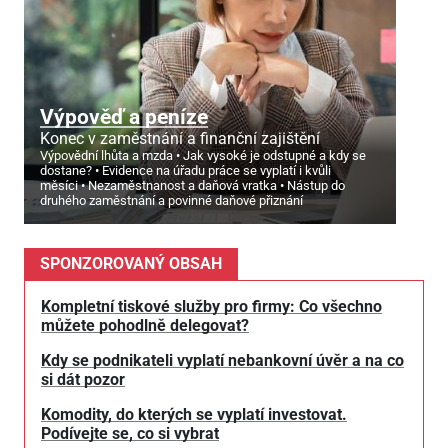
Výpověď a peníze
Konec v zaměstnání a finanční zajištění
Výpovědní lhůta a mzda
Jak vysoké je odstupné a kdy se
dostane?
Evidence na úřadu práce se vyplatí i kvůli
měsíci
Nezaměstnanost a daňová vratka
Nástup do
druhého zaměstnání a povinné daňové přiznání
SPONZOROVANÝ OBSAH
Kompletní tiskové služby pro firmy: Co všechno
můžete pohodlně delegovat?
Kdy se podnikateli vyplatí nebankovní úvěr a na co
si dát pozor
Komodity, do kterých se vyplatí investovat.
Podívejte se, co si vybrat