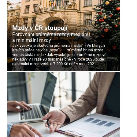
Mzdy v ČR stoupají
Porovnání průměrné mzdy, mediánu
a minimální mzdy
Jak vysoká je skutečná průměrná mzda?
Ve kterých
krajích práce nejvíce „sype“?
Průměrná hrubá mzda
versus čistá mzda
Jak vysoké jsou průměrné mzdové
náklady? V Praze 90 tisíc měsíčně
V roce 2026 bude
minimální mzda vyšší o 7
200 Kč než v roce 2021