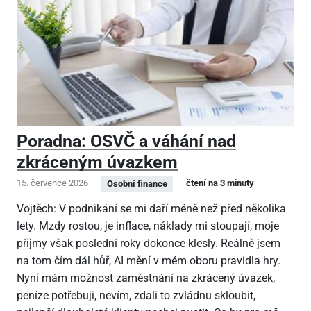
Poradna: OSVČ a váhání nad
zkráceným úvazkem
15. července 2026
čtení na 3 minuty
Osobní finance
Vojtěch: V podnikání se mi daří méně než před několika
lety. Mzdy rostou, je inflace, náklady mi stoupají, moje
příjmy však poslední roky dokonce klesly. Reálně jsem
na tom čím dál hůř, AI mění v mém oboru pravidla hry.
Nyní mám možnost zaměstnání na zkrácený úvazek,
peníze potřebuji, nevím, zdali to zvládnu skloubit,