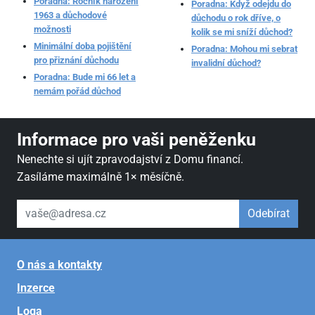
Poradna: Ročník narození
Poradna: Když odejdu do
1963 a důchodové
důchodu o rok dříve, o
možnosti
kolik se mi sníží důchod?
Minimální doba pojištění
Poradna: Mohou mi sebrat
pro přiznání důchodu
invalidní důchod?
Poradna: Bude mi 66 let a
nemám pořád důchod
Informace pro vaši peněženku
Nenechte si ujít zpravodajství z Domu financí.
Zasíláme maximálně 1× měsíčně.
váš email
Odebírat
O nás a kontakty
Inzerce
Loga