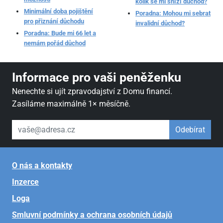
kolik se mi sníží důchod?
Minimální doba pojištění
Poradna: Mohou mi sebrat
pro přiznání důchodu
invalidní důchod?
Poradna: Bude mi 66 let a
nemám pořád důchod
Informace pro vaši peněženku
Nenechte si ujít zpravodajství z Domu financí.
Zasíláme maximálně 1× měsíčně.
váš email
Odebírat
O nás a kontakty
Inzerce
Loga
Smluvní podmínky a ochrana osobních údajů