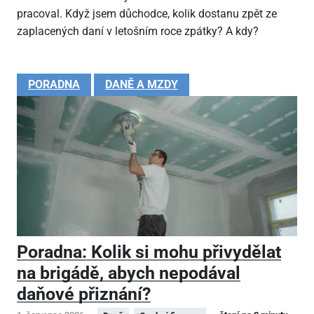
pracoval. Když jsem důchodce, kolik dostanu zpět ze
zaplacených daní v letošním roce zpátky? A kdy?
PORADNA
DANĚ A MZDY
Poradna: Kolik si mohu přivydělat
na brigádě, abych nepodával
daňové přiznání?