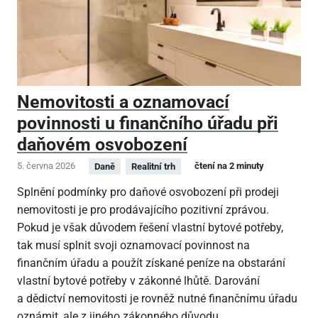
Nemovitosti a oznamovací
povinnosti u finančního úřadu při
daňovém osvobození
5. června 2026
čtení na 2 minuty
Daně
Realitní trh
Splnění podmínky pro daňové osvobození při prodeji
nemovitosti je pro prodávajícího pozitivní zprávou.
Pokud je však důvodem řešení vlastní bytové potřeby,
tak musí splnit svoji oznamovací povinnost na
finančním úřadu a použít získané peníze na obstarání
vlastní bytové potřeby v zákonné lhůtě. Darování
a dědictví nemovitosti je rovněž nutné finančnímu úřadu
oznámit, ale z jiného zákonného důvodu.