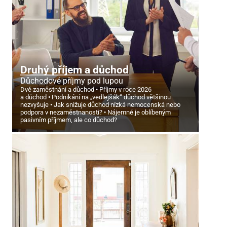
Druhý příjem a důchod
Důchodové příjmy pod lupou
Dvě zaměstnání a důchod
Příjmy v roce 2026
a důchod
Podnikání na „vedlejšák“ důchod většinou
nezvyšuje
Jak snižuje důchod nízká nemocenská nebo
podpora v nezaměstnanosti?
Nájemné je oblíbeným
pasivním příjmem, ale co důchod?