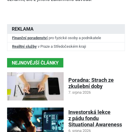
REKLAMA
Finanční poradenství
pro fyzické osoby a podnikatele
Realitní služby
v Praze a Středočeském kraji
NEJNOVĚJŠÍ ČLÁNKY
Poradna: Strach ze
zkušební doby
7. srpna 2026
Investorská lekce
z pádu fondu
Situational Awareness
6. srpna 2026