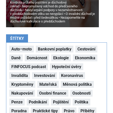
Kontrola průběhu pojištění je důchodový
základ
Nepromyšlený odchod do předčasného
důchodu
Nevyčerpání podpory v nezaměstnanosti
v předdůchodovém věku se nevyplácí
O invalidní důchod je
možné požádat i před šedesátkou
Nezapomeňte na
důchodové kalkulace s předdůchodem
ŠTÍTKY
Auto–moto
Bankovní poplatky
Cestování
Daně
Domácnost
Ekologie
Ekonomika
FINFOCUS podcast
Hypoteční úvěry
Invalidita
Investování
Koronavirus
Kryptoměny
Mateřská
Měnová politika
Nakupování
Osobní finance
Osobnosti
Penze
Podnikání
Pojištění
Politika
Poradna
Praktické tipy
Právo
Příběhy