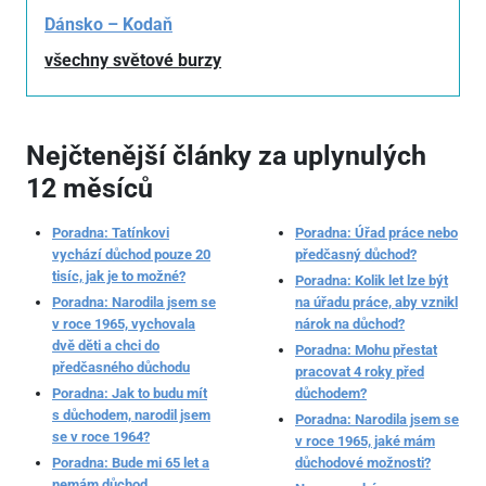
Dánsko – Kodaň
všechny světové burzy
Nejčtenější články za uplynulých
12 měsíců
Poradna: Tatínkovi
Poradna: Úřad práce nebo
vychází důchod pouze 20
předčasný důchod?
tisíc, jak je to možné?
Poradna: Kolik let lze být
Poradna: Narodila jsem se
na úřadu práce, aby vznikl
v roce 1965, vychovala
nárok na důchod?
dvě děti a chci do
Poradna: Mohu přestat
předčasného důchodu
pracovat 4 roky před
Poradna: Jak to budu mít
důchodem?
s důchodem, narodil jsem
Poradna: Narodila jsem se
se v roce 1964?
v roce 1965, jaké mám
Poradna: Bude mi 65 let a
důchodové možnosti?
nemám důchod