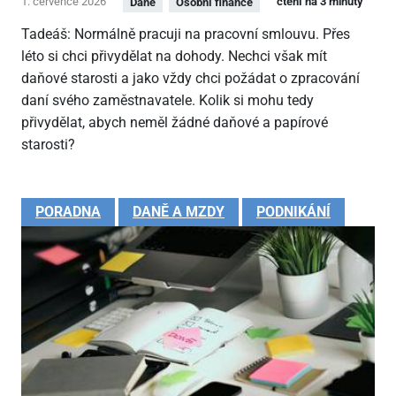
1. července 2026
čtení na 3 minuty
Daně
Osobní finance
Tadeáš: Normálně pracuji na pracovní smlouvu. Přes
léto si chci přivydělat na dohody. Nechci však mít
daňové starosti a jako vždy chci požádat o zpracování
daní svého zaměstnavatele. Kolik si mohu tedy
přivydělat, abych neměl žádné daňové a papírové
starosti?
PORADNA
DANĚ A MZDY
PODNIKÁNÍ