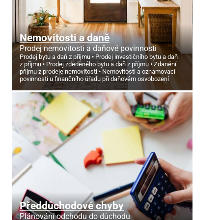
Nemovitosti a daně
Prodej nemovitosti a daňové povinnosti
Prodej bytu a daň z příjmu
Prodej investičního bytu a daň
z příjmu
Prodej zděděného bytu a daň z příjmu
Zdanění
příjmu z prodeje nemovitosti
Nemovitosti a oznamovací
povinnosti u finančního úřadu při daňovém osvobození
Předdůchodové chyby
Plánování odchodu do důchodu