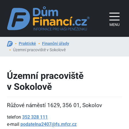
MENU
Praktické
Finanční úřady
Územní pracoviště v Sokolově
Územní pracoviště
v Sokolově
Růžové náměstí 1629, 356
01, Sokolov
telefon
352
328
111
e-mail
podatelna2407@fs.mfcr.cz