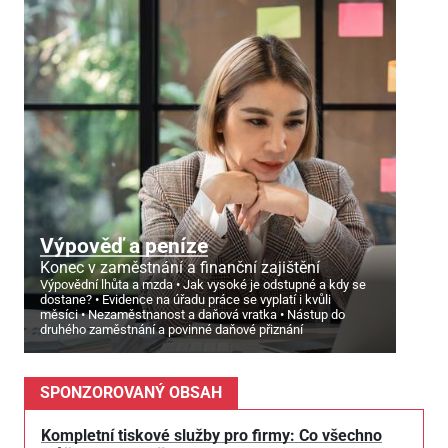
Výpověď a peníze
Konec v zaměstnání a finanční zajištění
Výpovědní lhůta a mzda
Jak vysoké je odstupné a kdy se
dostane?
Evidence na úřadu práce se vyplatí i kvůli
měsíci
Nezaměstnanost a daňová vratka
Nástup do
druhého zaměstnání a povinné daňové přiznání
SPONZOROVANÝ OBSAH
Kompletní tiskové služby pro firmy: Co všechno