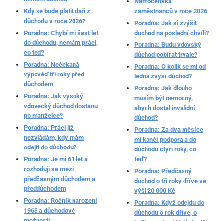
Nemocenská
Kdy se bude platit daň z
zaměstnanců v roce 2026
důchodu v roce 2026?
Poradna: Jak si zvýšit
Poradna: Chybí mi šest let
důchod na poslední chvíli?
do důchodu, nemám práci,
Poradna: Budu vdovský
co teď?
důchod pobírat trvale?
Poradna: Nečekaná
Poradna: O kolik se mi od
výpověď tři roky před
ledna zvýší důchod?
důchodem
Poradna: Jak dlouho
Poradna: Jak vysoký
musím být nemocný,
vdovecký důchod dostanu
abych dostal invalidní
po manželce?
důchod?
Poradna: Práci již
Poradna: Za dva měsíce
nezvládám, kdy mám
mi končí podpora a do
odejít do důchodu?
důchodu čtyři roky, co
Poradna: Je mi 61 let a
teď?
rozhoduji se mezi
Poradna: Předčasný
předčasným důchodem a
důchod o tři roky dříve ve
předdůchodem
výši 20 000 Kč
Poradna: Ročník narození
Poradna: Když odejdu do
1963 a důchodové
důchodu o rok dříve, o
možnosti