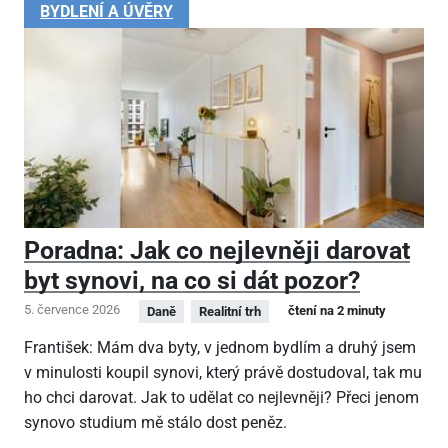
BYDLENÍ A ÚVĚRY
Poradna: Jak co nejlevněji darovat
byt synovi, na co si dát pozor?
5. července 2026
čtení na 2 minuty
Daně
Realitní trh
František: Mám dva byty, v jednom bydlím a druhý jsem
v minulosti koupil synovi, který právě dostudoval, tak mu
ho chci darovat. Jak to udělat co nejlevněji? Přeci jenom
synovo studium mě stálo dost peněz.