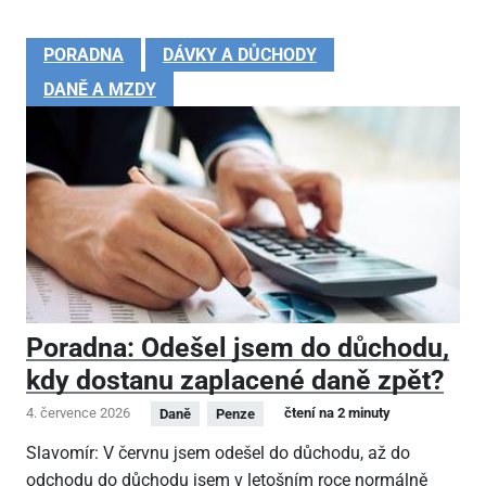
PORADNA
DÁVKY A DŮCHODY
DANĚ A MZDY
Poradna: Odešel jsem do důchodu,
kdy dostanu zaplacené daně zpět?
4. července 2026
čtení na 2 minuty
Daně
Penze
Slavomír: V červnu jsem odešel do důchodu, až do
odchodu do důchodu jsem v letošním roce normálně