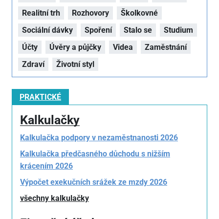
Realitní trh
Rozhovory
Školkovné
Sociální dávky
Spoření
Stalo se
Studium
Účty
Úvěry a půjčky
Videa
Zaměstnání
Zdraví
Životní styl
PRAKTICKÉ
Kalkulačky
Kalkulačka podpory v nezaměstnanosti 2026
Kalkulačka předčasného důchodu s nižším
krácením 2026
Výpočet exekučních srážek ze mzdy 2026
všechny kalkulačky