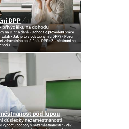
ění DPP
 přivýdělku na dohodu
ády na DPP a daně
Dohoda o provedení práce
ý vztah
Jak je to s odstupným u DPP?
Pozor
et zdravotního pojištění u DPP
Zaměstnání na
ůchodu
městnanost pod lupou
ní důsledky nezaměstnanosti
 o výpočtu podpory v nezaměstnanosti?
Vliv