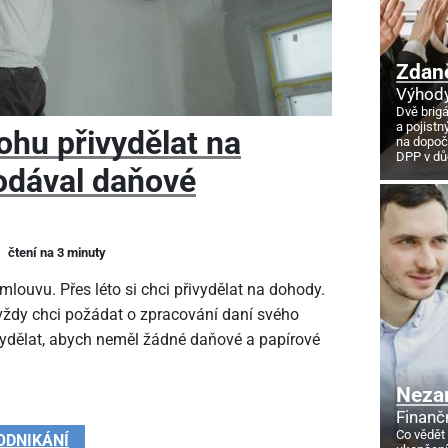
Zdan
Výhody
Dvě brig
a pojistn
ohu přivydělat na
na dopoč
DPP v d
odával daňové
čtení na 3 minuty
louvu. Přes léto si chci přivydělat na dohody.
 vždy chci požádat o zpracování daní svého
vydělat, abych neměl žádné daňové a papírové
Neza
Finanč
Co vědět
ODNIKÁNÍ