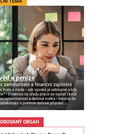
LNÍ TÉMA
věď a peníze
v zaměstnání a finanční zajištění
í lhůta a mzda
Jak vysoké je odstupné a kdy
ne?
Evidence na úřadu práce se vyplatí i kvůli
Nezaměstnanost a daňová vratka
Nástup do
zaměstnání a povinné daňové přiznání
OROVANÝ OBSAH