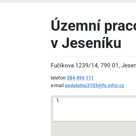
Územní prac
v Jeseníku
Fučíkova 1239/14, 790
01, Jese
telefon
584
494
111
e-mail
podatelna3103@fs.mfcr.cz