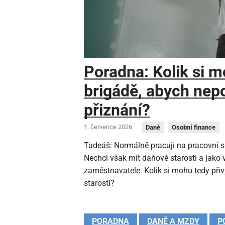
Poradna: Kolik si m
brigádě, abych nep
přiznání?
1. července 2026
Daně
Osobní finance
Tadeáš: Normálně pracuji na pracovní sm
Nechci však mít daňové starosti a jako
zaměstnavatele. Kolik si mohu tedy při
starosti?
PORADNA
DANĚ A MZDY
P