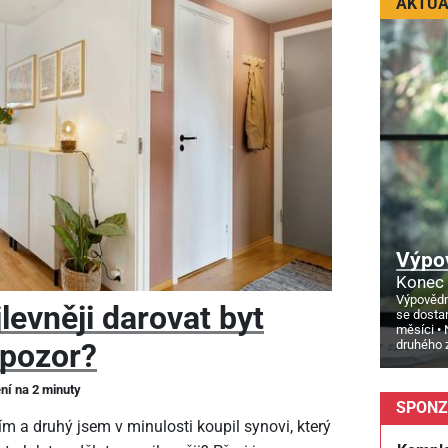
AKTUÁ
Výpo
Konec 
Výpovědn
levněji darovat byt
se dosta
měsíci
druhého 
 pozor?
ení na 2 minuty
SPONZ
m a druhý jsem v minulosti koupil synovi, který