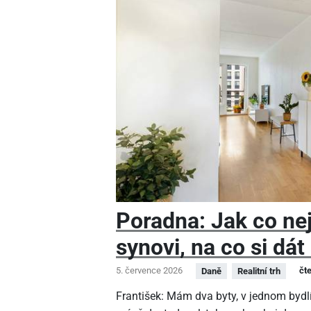
Poradna: Jak co nej
synovi, na co si dát
5. července 2026
čt
Daně
Realitní trh
František: Mám dva byty, v jednom bydlí