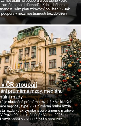
 zaměstnání na podporu a odstupné
Jak
nezaměstnanost důchod?
Kdo si během
anosti sám platí zdravotní pojištění?
Jak
e podpora v nezaměstnanosti bez doložení
v ČR stoupají
ání průměrné mzdy, mediánu
mální mzdy
ká je skutečná průměrná mzda?
Ve kterých
ráce nejvíce „sype“?
Průměrná hrubá mzda
istá mzda
Jak vysoké jsou průměrné mzdové
 V Praze 90 tisíc měsíčně
V roce 2026 bude
í mzda vyšší o 7
200 Kč než v roce 2021