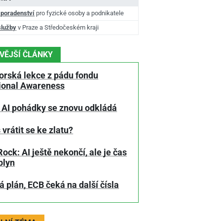
 poradenství
pro fyzické osoby a podnikatele
služby
v Praze a Středočeském kraji
VĚJŠÍ ČLÁNKY
orská lekce z pádu fondu
tional Awareness
 AI pohádky se znovu odkládá
 vrátit se ke zlatu?
ock: AI ještě nekončí, ale je čas
plyn
 plán, ECB čeká na další čísla