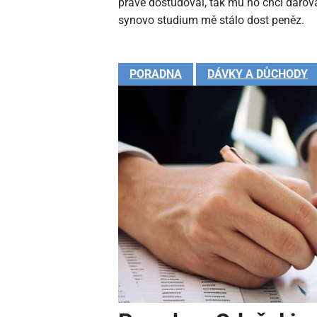
právě dostudoval, tak mu ho chci darova
synovo studium mě stálo dost peněz.
PORADNA
DÁVKY A DŮCHODY