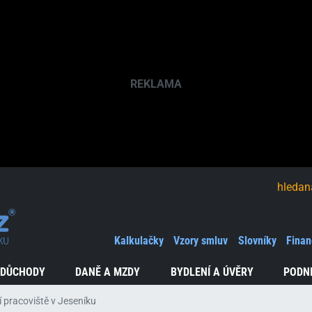
hledaná fráze
Kalkulačky
Vzory smluv
Slovníky
Finan
 DŮCHODY
DANĚ A MZDY
BYDLENÍ A ÚVĚRY
PODN
 pracoviště v Jeseníku