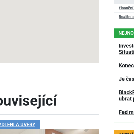
Finanční
Realitní 
NEJNO
Invest
Situa
Konec
Je čas
BlackR
uvisející
ubrat 
Fed má
YDLENÍ A ÚVĚRY