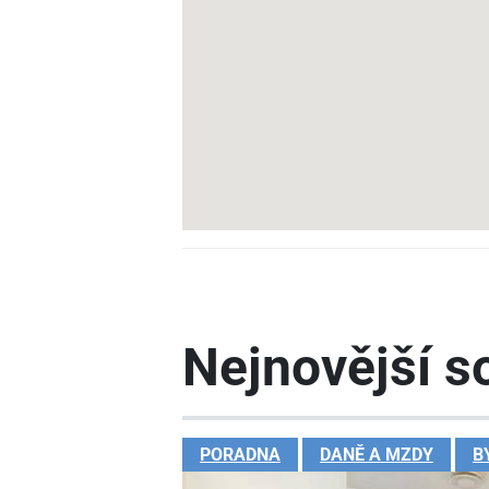
Nejnovější so
PORADNA
DANĚ A MZDY
B