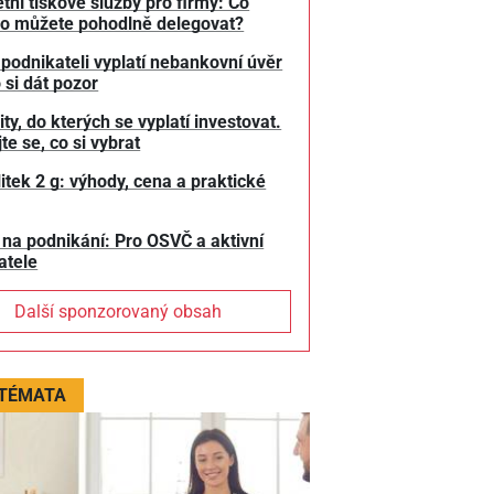
tní tiskové služby pro firmy: Co
o můžete pohodlně delegovat?
 podnikateli vyplatí nebankovní úvěr
 si dát pozor
y, do kterých se vyplatí investovat.
te se, co si vybrat
litek 2 g: výhody, cena a praktické
 na podnikání: Pro OSVČ a aktivní
atele
Další sponzorovaný obsah
 TÉMATA