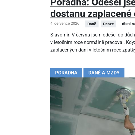
Poradna: Odešel js
dostanu zaplacené 
4. července 2026
čtení n
Daně
Penze
Slavomír: V červnu jsem odešel do důc
v letošním roce normálně pracoval. Kdy
zaplacených daní v letošním roce zpátk
PORADNA
DANĚ A MZDY