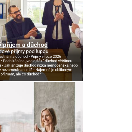
 příjem a důchod
ové příjmy pod lupou
stnání a důchod
Příjmy v roce 2026
d
Podnikání na „vedlejšák“ důchod většinou
e
Jak snižuje důchod nízká nemocenská nebo
v nezaměstnanosti?
Nájemné je oblíbeným
 příjmem, ale co důchod?