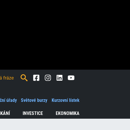
Facebook
Instagram
LinkedIn
Youtube
ční úřady
Světové burzy
Kurzovní lístek
IKÁNÍ
INVESTICE
EKONOMIKA