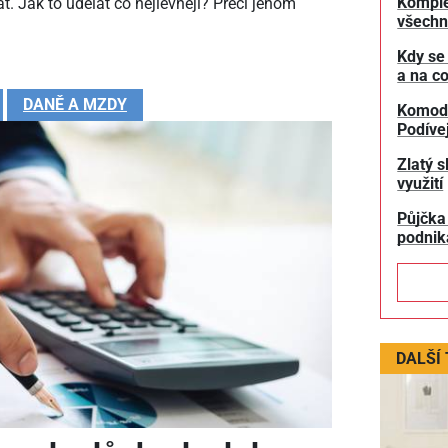
Komple
t. Jak to udělat co nejlevněji? Přeci jenom
všechn
Kdy se
a na co
DANĚ A MZDY
Komodit
Podívej
Zlatý s
využití
Půjčka
podnik
DALŠÍ