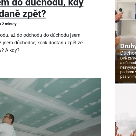
em do důchodu, kdy
daně zpět?
a 2 minuty
hodu, až do odchodu do důchodu jsem
ž jsem důchodce, kolik dostanu zpět ze
Druhý
y? A kdy?
Důchod
Dvě zamě
a důcho
nezvyšuj
podpora 
pasivním