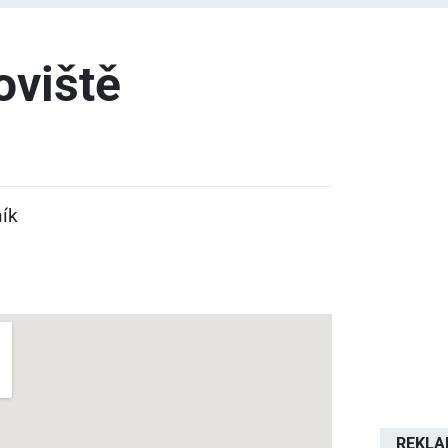
oviště
ník
REKL