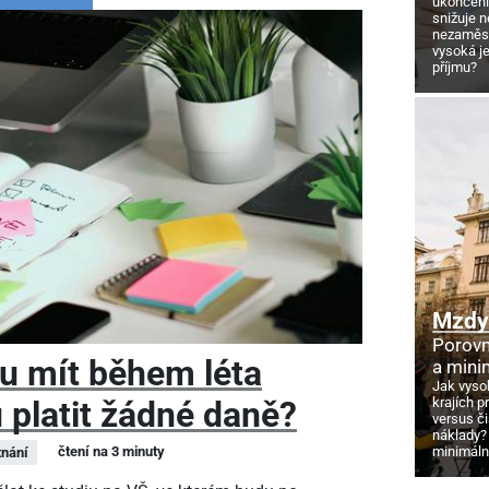
ukončení
snižuje 
nezaměstn
vysoká j
příjmu?
Mzdy 
Porovn
u mít během léta
a mini
Jak vyso
 platit žádné daně?
krajích p
versus č
náklady?
čtení na 3 minuty
minimáln
nání