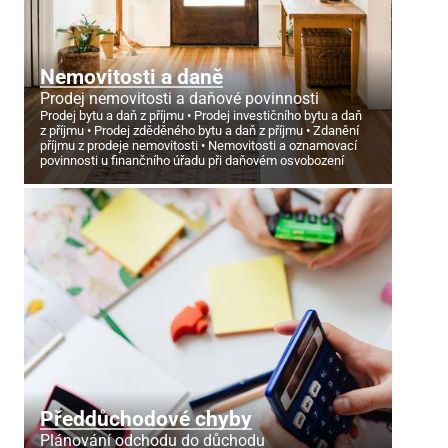
Nemovitosti a daně
Prodej nemovitosti a daňové povinnosti
Prodej bytu a daň z příjmu
Prodej investičního bytu a daň
z příjmu
Prodej zděděného bytu a daň z příjmu
Zdanění
příjmu z prodeje nemovitosti
Nemovitosti a oznamovací
povinnosti u finančního úřadu při daňovém osvobození
Předdůchodové chyby
Plánování odchodu do důchodu