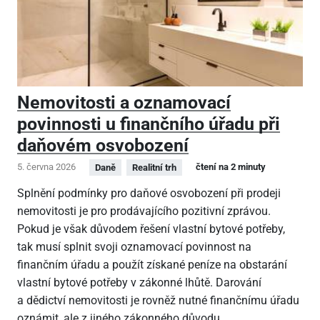
Nemovitosti a oznamovací
povinnosti u finančního úřadu při
daňovém osvobození
5. června 2026
čtení na 2 minuty
Daně
Realitní trh
Splnění podmínky pro daňové osvobození při prodeji
nemovitosti je pro prodávajícího pozitivní zprávou.
Pokud je však důvodem řešení vlastní bytové potřeby,
tak musí splnit svoji oznamovací povinnost na
finančním úřadu a použít získané peníze na obstarání
vlastní bytové potřeby v zákonné lhůtě. Darování
a dědictví nemovitosti je rovněž nutné finančnímu úřadu
oznámit, ale z jiného zákonného důvodu.