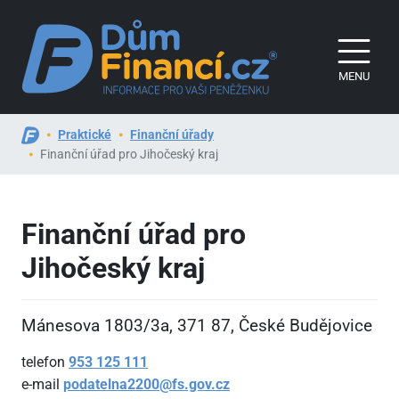
MENU
Praktické
Finanční úřady
Finanční úřad pro Jihočeský kraj
Finanční úřad pro
Jihočeský kraj
Mánesova 1803/3a, 371
87, České Budějovice
telefon
953
125
111
e-mail
podatelna2200@fs.gov.cz