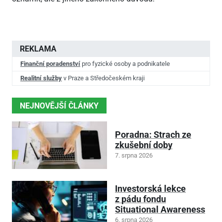
REKLAMA
Finanční poradenství
pro fyzické osoby a podnikatele
Realitní služby
v Praze a Středočeském kraji
NEJNOVĚJŠÍ ČLÁNKY
Poradna: Strach ze
zkušební doby
7. srpna 2026
Investorská lekce
z pádu fondu
Situational Awareness
6. srpna 2026