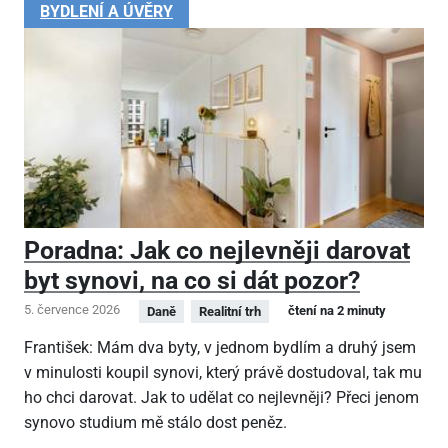
BYDLENÍ A ÚVĚRY
Poradna: Jak co nejlevněji darovat
byt synovi, na co si dát pozor?
5. července 2026
čtení na 2 minuty
Daně
Realitní trh
František: Mám dva byty, v jednom bydlím a druhý jsem
v minulosti koupil synovi, který právě dostudoval, tak mu
ho chci darovat. Jak to udělat co nejlevněji? Přeci jenom
synovo studium mě stálo dost peněz.