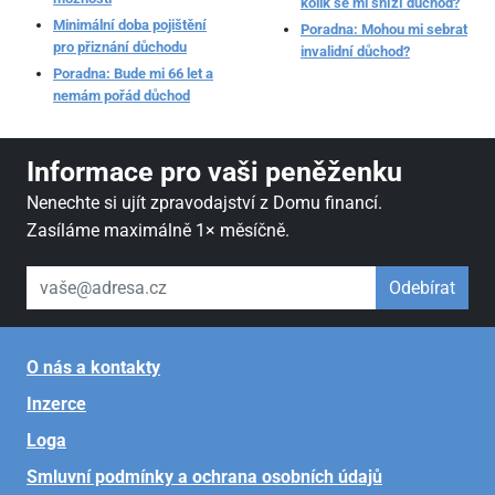
kolik se mi sníží důchod?
Minimální doba pojištění
Poradna: Mohou mi sebrat
pro přiznání důchodu
invalidní důchod?
Poradna: Bude mi 66 let a
nemám pořád důchod
Informace pro vaši peněženku
Nenechte si ujít zpravodajství z Domu financí.
Zasíláme maximálně 1× měsíčně.
váš email
Odebírat
O nás a kontakty
Inzerce
Loga
Smluvní podmínky a ochrana osobních údajů