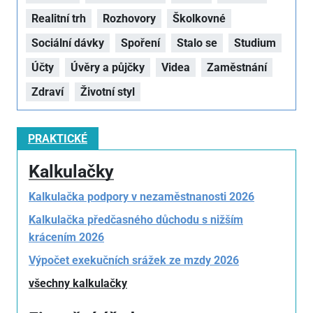
Realitní trh
Rozhovory
Školkovné
Sociální dávky
Spoření
Stalo se
Studium
Účty
Úvěry a půjčky
Videa
Zaměstnání
Zdraví
Životní styl
PRAKTICKÉ
Kalkulačky
Kalkulačka podpory v nezaměstnanosti 2026
Kalkulačka předčasného důchodu s nižším
krácením 2026
Výpočet exekučních srážek ze mzdy 2026
všechny kalkulačky