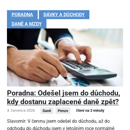
PORADNA
DÁVKY A DŮCHODY
DANĚ A MZDY
Poradna: Odešel jsem do důchodu,
kdy dostanu zaplacené daně zpět?
4. července 2026
čtení na 2 minuty
Daně
Penze
Slavomír: V červnu jsem odešel do důchodu, až do
odchodu do důchodu jsem v letošním roce normálně