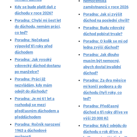
Nemocenská
Kdy se bude platit daň z
zaměstnanců v roce 2026
důchodu v roce 2026?
Poradna: Jak si zvýšit
Poradna: Chybí mi šest let
důchod na poslední chvíli?
do důchodu, nemám práci,
Poradna: Budu vdovský
co teď?
důchod pobírat trvale?
Poradna: Nečekaná
Poradna: O kolik se mi od
výpověď tři roky před
ledna zvýší důchod?
důchodem
Poradna: Jak dlouho
Poradna: Jak vysoký
musím být nemocný,
vdovecký důchod dostanu
abych dostal invalidní
po manželce?
důchod?
Poradna: Práci již
Poradna: Za dva měsíce
nezvládám, kdy mám
mi končí podpora a do
odejít do důchodu?
důchodu čtyři roky, co
Poradna: Je mi 61 let a
teď?
rozhoduji se mezi
Poradna: Předčasný
předčasným důchodem a
důchod o tři roky dříve ve
předdůchodem
výši 20 000 Kč
Poradna: Ročník narození
Poradna: Když odejdu do
1963 a důchodové
důchodu o rok dříve, o
možnosti