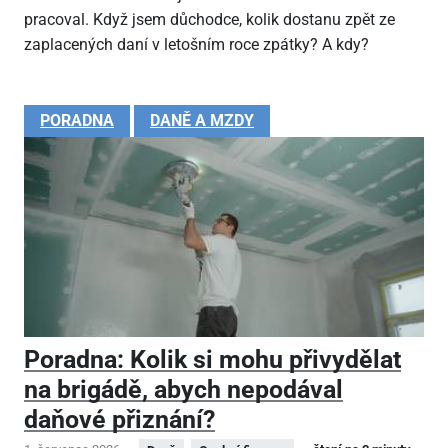
pracoval. Když jsem důchodce, kolik dostanu zpět ze
zaplacených daní v letošním roce zpátky? A kdy?
PORADNA
DANĚ A MZDY
Poradna: Kolik si mohu přivydělat
na brigádě, abych nepodával
daňové přiznání?