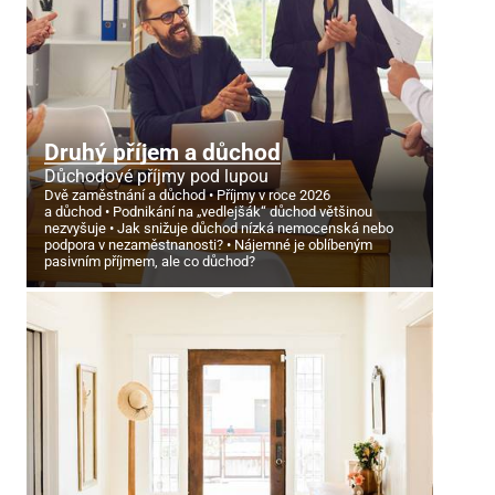
Druhý příjem a důchod
Důchodové příjmy pod lupou
Dvě zaměstnání a důchod
Příjmy v roce 2026
a důchod
Podnikání na „vedlejšák“ důchod většinou
nezvyšuje
Jak snižuje důchod nízká nemocenská nebo
podpora v nezaměstnanosti?
Nájemné je oblíbeným
pasivním příjmem, ale co důchod?