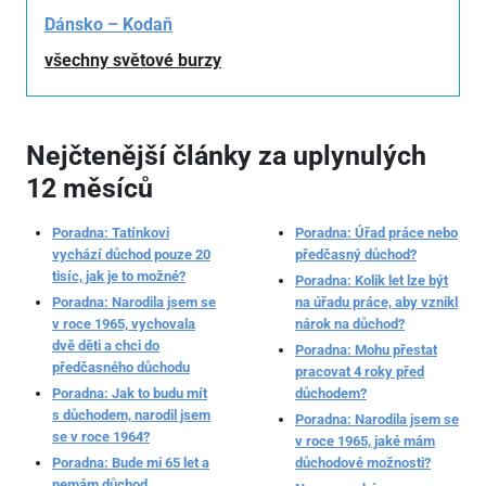
Dánsko – Kodaň
všechny světové burzy
Nejčtenější články za uplynulých
12 měsíců
Poradna: Tatínkovi
Poradna: Úřad práce nebo
vychází důchod pouze 20
předčasný důchod?
tisíc, jak je to možné?
Poradna: Kolik let lze být
Poradna: Narodila jsem se
na úřadu práce, aby vznikl
v roce 1965, vychovala
nárok na důchod?
dvě děti a chci do
Poradna: Mohu přestat
předčasného důchodu
pracovat 4 roky před
Poradna: Jak to budu mít
důchodem?
s důchodem, narodil jsem
Poradna: Narodila jsem se
se v roce 1964?
v roce 1965, jaké mám
Poradna: Bude mi 65 let a
důchodové možnosti?
nemám důchod