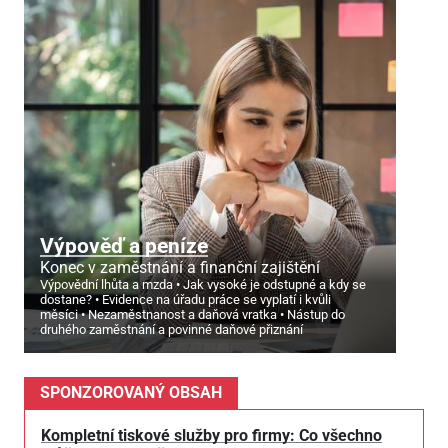
Výpověď a peníze
Konec v zaměstnání a finanční zajištění
Výpovědní lhůta a mzda
Jak vysoké je odstupné a kdy se
dostane?
Evidence na úřadu práce se vyplatí i kvůli
měsíci
Nezaměstnanost a daňová vratka
Nástup do
druhého zaměstnání a povinné daňové přiznání
SPONZOROVANÝ OBSAH
Kompletní tiskové služby pro firmy: Co všechno