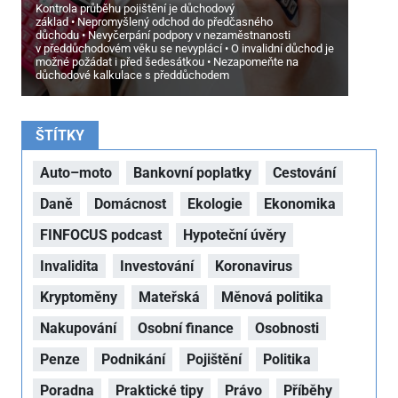
Kontrola průběhu pojištění je důchodový
základ
Nepromyšlený odchod do předčasného
důchodu
Nevyčerpání podpory v nezaměstnanosti
v předdůchodovém věku se nevyplácí
O invalidní důchod je
možné požádat i před šedesátkou
Nezapomeňte na
důchodové kalkulace s předdůchodem
ŠTÍTKY
Auto–moto
Bankovní poplatky
Cestování
Daně
Domácnost
Ekologie
Ekonomika
FINFOCUS podcast
Hypoteční úvěry
Invalidita
Investování
Koronavirus
Kryptoměny
Mateřská
Měnová politika
Nakupování
Osobní finance
Osobnosti
Penze
Podnikání
Pojištění
Politika
Poradna
Praktické tipy
Právo
Příběhy