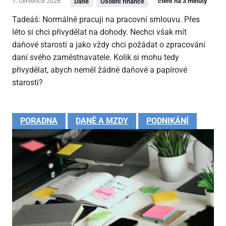
1. července 2026
čtení na 3 minuty
Daně
Osobní finance
Tadeáš: Normálně pracuji na pracovní smlouvu. Přes
léto si chci přivydělat na dohody. Nechci však mít
daňové starosti a jako vždy chci požádat o zpracování
daní svého zaměstnavatele. Kolik si mohu tedy
přivydělat, abych neměl žádné daňové a papírové
starosti?
PORADNA
DANĚ A MZDY
PODNIKÁNÍ