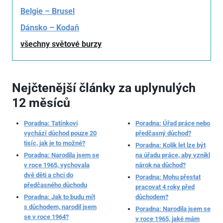
Belgie – Brusel
Dánsko – Kodaň
všechny světové burzy
Nejčtenější články za uplynulých
12 měsíců
Poradna: Tatínkovi
Poradna: Úřad práce nebo
vychází důchod pouze 20
předčasný důchod?
tisíc, jak je to možné?
Poradna: Kolik let lze být
Poradna: Narodila jsem se
na úřadu práce, aby vznikl
v roce 1965, vychovala
nárok na důchod?
dvě děti a chci do
Poradna: Mohu přestat
předčasného důchodu
pracovat 4 roky před
Poradna: Jak to budu mít
důchodem?
s důchodem, narodil jsem
Poradna: Narodila jsem se
se v roce 1964?
v roce 1965, jaké mám