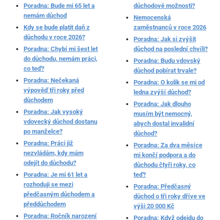
Poradna: Bude mi 65 let a
důchodové možnosti?
nemám důchod
Nemocenská
Kdy se bude platit daň z
zaměstnanců v roce 2026
důchodu v roce 2026?
Poradna: Jak si zvýšit
Poradna: Chybí mi šest let
důchod na poslední chvíli?
do důchodu, nemám práci,
Poradna: Budu vdovský
co teď?
důchod pobírat trvale?
Poradna: Nečekaná
Poradna: O kolik se mi od
výpověď tři roky před
ledna zvýší důchod?
důchodem
Poradna: Jak dlouho
Poradna: Jak vysoký
musím být nemocný,
vdovecký důchod dostanu
abych dostal invalidní
po manželce?
důchod?
Poradna: Práci již
Poradna: Za dva měsíce
nezvládám, kdy mám
mi končí podpora a do
odejít do důchodu?
důchodu čtyři roky, co
Poradna: Je mi 61 let a
teď?
rozhoduji se mezi
Poradna: Předčasný
předčasným důchodem a
důchod o tři roky dříve ve
předdůchodem
výši 20 000 Kč
Poradna: Ročník narození
Poradna: Když odejdu do