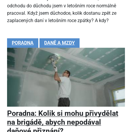
odchodu do důchodu jsem v letošním roce normálně
pracoval. Když jsem důchodce, kolik dostanu zpět ze
zaplacených daní v letošním roce zpátky? A kdy?
PORADNA
DANĚ A MZDY
Poradna: Kolik si mohu přivydělat
na brigádě, abych nepodával
daňové přiznání?