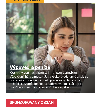
Výpověď a peníze
Konec v zaměstnání a finanční zajištění
Výpovědní lhůta a mzda
Jak vysoké je odstupné a kdy se
dostane?
Evidence na úřadu práce se vyplatí i kvůli
měsíci
Nezaměstnanost a daňová vratka
Nástup do
druhého zaměstnání a povinné daňové přiznání
SPONZOROVANÝ OBSAH