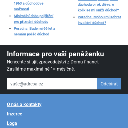
1963 a důchodové
důchodu o rok dříve, o
možnosti
kolik se mi sníží důchod?
Minimální doba pojištění
Poradna: Mohou mi sebrat
pro přiznání důchodu
invalidní důchod?
Poradna: Bude mi 66 let a
nemám pořád důchod
Informace pro vaši peněženku
Nenechte si ujít zpravodajství z Domu financí.
Zasíláme maximálně 1× měsíčně.
váš email
Odebírat
O nás a kontakty
Inzerce
Loga