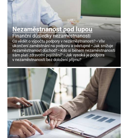
Nezaměstnanost pod lupou
Finanční důsledky nezaměstnanosti
Co vědět o výpočtu podpory v nezaměstnanosti?
Vliv
ukončení zaměstnání na podporu a odstupné
Jak snižuje
nezaměstnanost důchod?
Kdo si během nezaměstnanosti
sám platí zdravotní pojištění?
Jak vysoká je podpora
v nezaměstnanosti bez doložení příjmu?