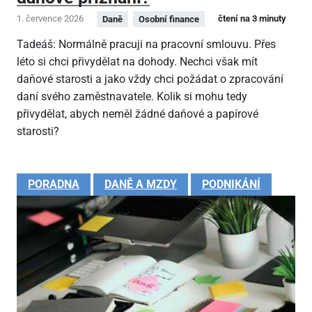
1. července 2026
čtení na 3 minuty
Daně
Osobní finance
Tadeáš: Normálně pracuji na pracovní smlouvu. Přes
léto si chci přivydělat na dohody. Nechci však mít
daňové starosti a jako vždy chci požádat o zpracování
daní svého zaměstnavatele. Kolik si mohu tedy
přivydělat, abych neměl žádné daňové a papírové
starosti?
PORADNA
DANĚ A MZDY
PODNIKÁNÍ