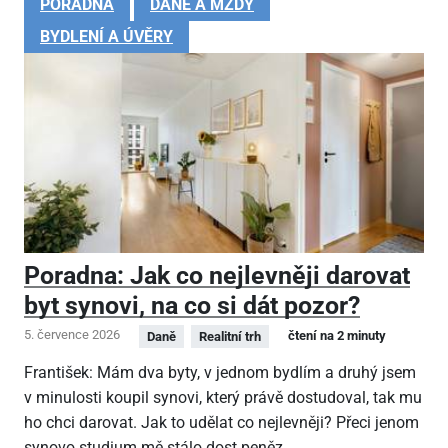
PORADNA
DANĚ A MZDY
BYDLENÍ A ÚVĚRY
Poradna: Jak co nejlevněji darovat
byt synovi, na co si dát pozor?
5. července 2026
čtení na 2 minuty
Daně
Realitní trh
František: Mám dva byty, v jednom bydlím a druhý jsem
v minulosti koupil synovi, který právě dostudoval, tak mu
ho chci darovat. Jak to udělat co nejlevněji? Přeci jenom
synovo studium mě stálo dost peněz.