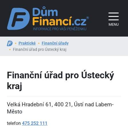
MENU
Praktické
Finanční úřady
Finanční úřad pro Ústecký kraj
Finanční úřad pro Ústecký
kraj
Velká Hradební 61, 400
21, Ústí nad Labem-
Město
telefon
475
252
111