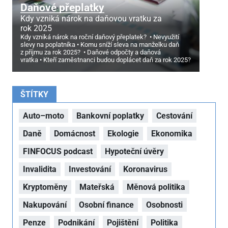
Daňové přeplatky
Kdy vzniká nárok na daňovou vratku za
rok 2025
Kdy vzniká nárok na roční daňový přeplatek?
Nevyužití
slevy na poplatníka
Komu sníží sleva na manželku daň
z příjmu za rok 2025?
Daňové odpočty a daňová
vratka
Kteří zaměstnanci budou doplácet daň za rok 2025?
ŠTÍTKY
Auto–moto
Bankovní poplatky
Cestování
Daně
Domácnost
Ekologie
Ekonomika
FINFOCUS podcast
Hypoteční úvěry
Invalidita
Investování
Koronavirus
Kryptoměny
Mateřská
Měnová politika
Nakupování
Osobní finance
Osobnosti
Penze
Podnikání
Pojištění
Politika