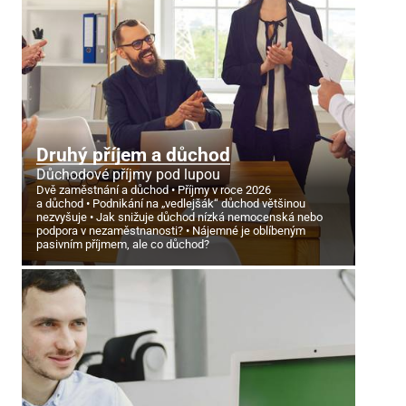
Druhý příjem a důchod
Důchodové příjmy pod lupou
Dvě zaměstnání a důchod
Příjmy v roce 2026
a důchod
Podnikání na „vedlejšák“ důchod většinou
nezvyšuje
Jak snižuje důchod nízká nemocenská nebo
podpora v nezaměstnanosti?
Nájemné je oblíbeným
pasivním příjmem, ale co důchod?