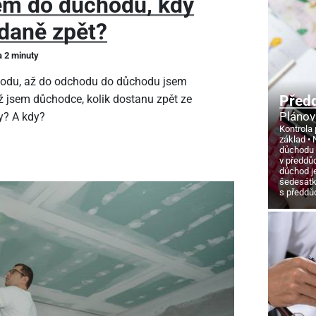
em do důchodu, kdy
daně zpět?
a 2 minuty
hodu, až do odchodu do důchodu jsem
Před
ž jsem důchodce, kolik dostanu zpět ze
Plánov
y? A kdy?
Kontrola 
základ
důchodu
v předdů
důchod j
šedesát
s předd