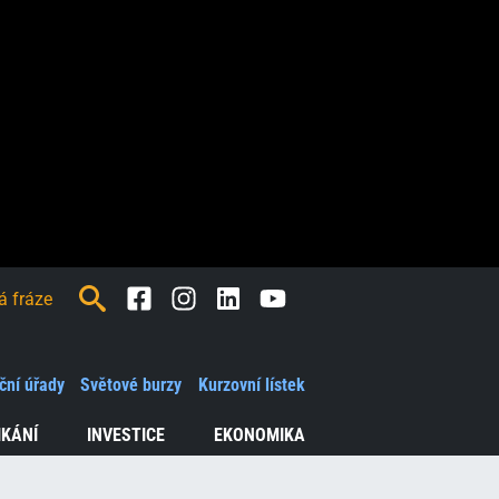
Facebook
Instagram
LinkedIn
Youtube
ční úřady
Světové burzy
Kurzovní lístek
IKÁNÍ
INVESTICE
EKONOMIKA