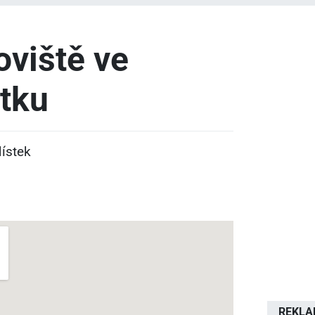
viště ve
tku
ístek
REKL