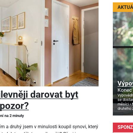
AKTUÁ
Výpo
Konec 
levněji darovat byt
Výpovědn
se dosta
 pozor?
měsíci
druhého 
ení na 2 minuty
m a druhý jsem v minulosti koupil synovi, který
SPONZ