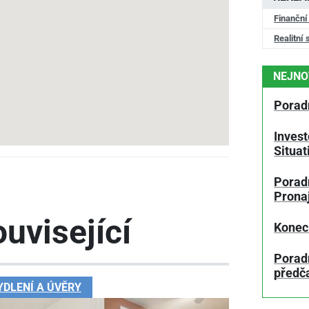
Finanční
Realitní 
NEJNO
Porad
Invest
Situa
Poradn
Prona
uvisející
Konec
Porad
předč
YDLENÍ A ÚVĚRY