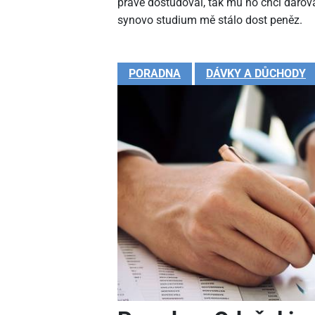
právě dostudoval, tak mu ho chci darova
synovo studium mě stálo dost peněz.
PORADNA
DÁVKY A DŮCHODY