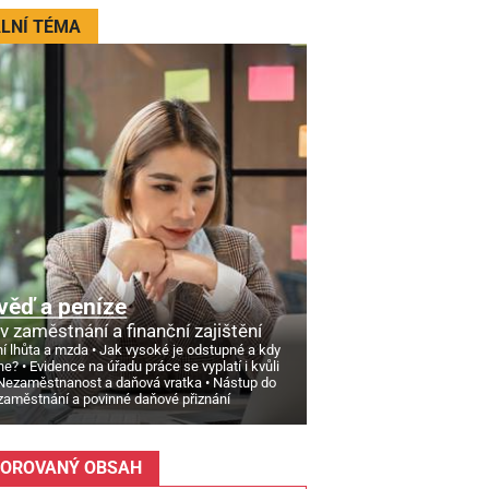
LNÍ TÉMA
věď a peníze
v zaměstnání a finanční zajištění
í lhůta a mzda
Jak vysoké je odstupné a kdy
ne?
Evidence na úřadu práce se vyplatí i kvůli
Nezaměstnanost a daňová vratka
Nástup do
zaměstnání a povinné daňové přiznání
OROVANÝ OBSAH