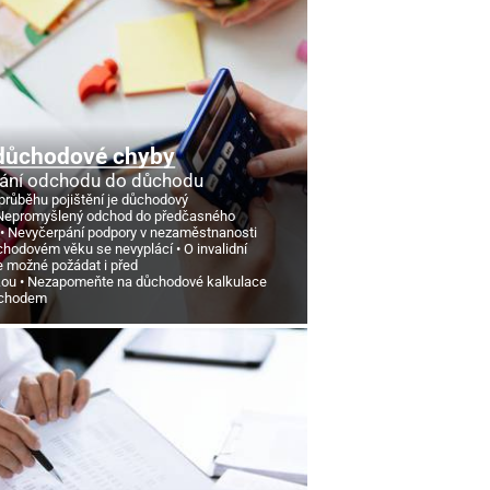
důchodové chyby
ání odchodu do důchodu
průběhu pojištění je důchodový
Nepromyšlený odchod do předčasného
Nevyčerpání podpory v nezaměstnanosti
chodovém věku se nevyplácí
O invalidní
e možné požádat i před
kou
Nezapomeňte na důchodové kalkulace
ůchodem