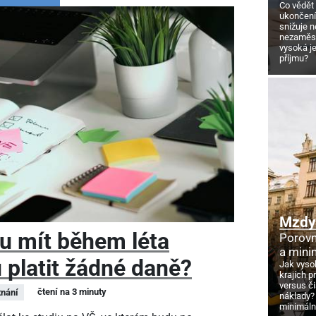
Co vědět
ukončení
snižuje 
nezaměstn
vysoká j
příjmu?
Mzdy 
u mít během léta
Porovn
a mini
 platit žádné daně?
Jak vyso
krajích p
versus č
čtení na 3 minuty
nání
náklady?
minimáln