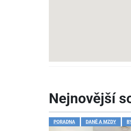
Nejnovější so
PORADNA
DANĚ A MZDY
B