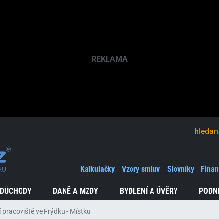
hledaná fráze
Kalkulačky
Vzory smluv
Slovníky
Finan
 DŮCHODY
DANĚ A MZDY
BYDLENÍ A ÚVĚRY
PODN
 pracoviště ve Frýdku - Místku