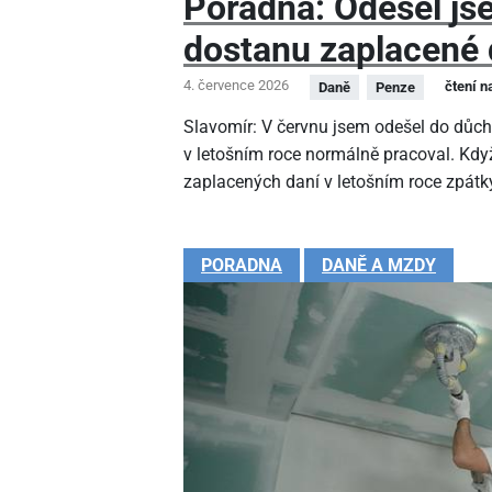
Poradna: Odešel js
dostanu zaplacené 
4. července 2026
čtení n
Daně
Penze
Slavomír: V červnu jsem odešel do důc
v letošním roce normálně pracoval. Kdy
zaplacených daní v letošním roce zpátk
PORADNA
DANĚ A MZDY