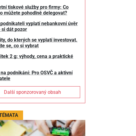
tní tiskové služby pro firmy: Co
o můžete pohodlně delegovat?
 podnikateli vyplatí nebankovní úvěr
 si dát pozor
y, do kterých se vyplatí investovat.
te se, co si vybrat
litek 2 g: výhody, cena a praktické
 na podnikání: Pro OSVČ a aktivní
atele
Další sponzorovaný obsah
 TÉMATA