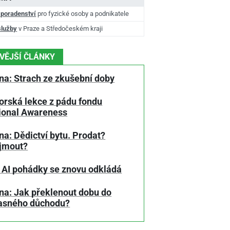
 poradenství
pro fyzické osoby a podnikatele
služby
v Praze a Středočeském kraji
VĚJŠÍ ČLÁNKY
na: Strach ze zkušební doby
orská lekce z pádu fondu
tional Awareness
a: Dědictví bytu. Prodat?
jmout?
 AI pohádky se znovu odkládá
na: Jak překlenout dobu do
asného důchodu?