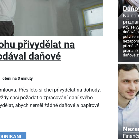
Daňo
Na co
přizná
Kdy se v
daňové p
potvrzení
ohu přivydělat na
nezapome
přiznání?
přiznání?
odával daňové
daňové z
čtení na 3 minuty
louvu. Přes léto si chci přivydělat na dohody.
 vždy chci požádat o zpracování daní svého
vydělat, abych neměl žádné daňové a papírové
Neza
Finanč
ODNIKÁNÍ