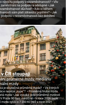
 o výpočtu podpory v nezaměstnanosti?
Vliv
 zaměstnání na podporu a odstupné
Jak
nezaměstnanost důchod?
Kdo si během
anosti sám platí zdravotní pojištění?
Jak
e podpora v nezaměstnanosti bez doložení
v ČR stoupají
ání průměrné mzdy, mediánu
mální mzdy
ká je skutečná průměrná mzda?
Ve kterých
ráce nejvíce „sype“?
Průměrná hrubá mzda
istá mzda
Jak vysoké jsou průměrné mzdové
 V Praze 90 tisíc měsíčně
V roce 2026 bude
í mzda vyšší o 7
200 Kč než v roce 2021