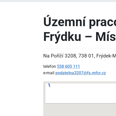
Územní praco
Frýdku – Mís
Na Poříčí 3208, 738
01, Frýdek-M
telefon
558
605
111
e-mail
podatelna3207@fs.mfcr.cz