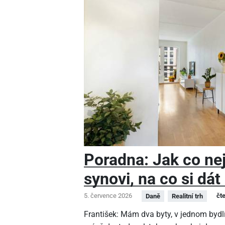
Poradna: Jak co nej
synovi, na co si dát
5. července 2026
čt
Daně
Realitní trh
František: Mám dva byty, v jednom bydlí