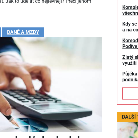
t. Jak to udělat co nejlevněji? Přeci jenom
Komple
všechn
Kdy se
a na co
DANĚ A MZDY
Komodit
Podívej
Zlatý s
využití
Půjčka
podnik
DALŠÍ