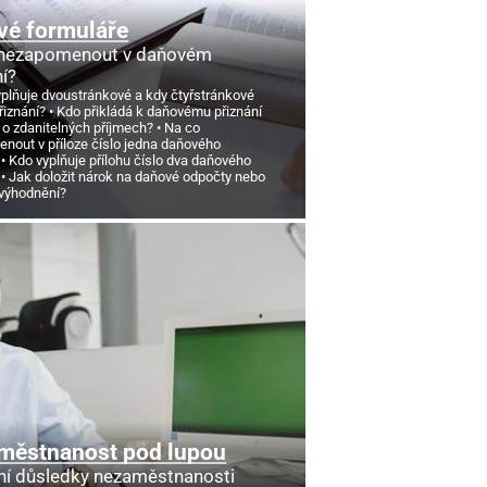
vé formuláře
 nezapomenout v daňovém
ní?
yplňuje dvoustránkové a kdy čtyřstránkové
řiznání?
Kdo přikládá k daňovému přiznání
 o zdanitelných příjmech?
Na co
nout v příloze číslo jedna daňového
Kdo vyplňuje přílohu číslo dva daňového
Jak doložit nárok na daňové odpočty nebo
výhodnění?
městnanost pod lupou
ní důsledky nezaměstnanosti