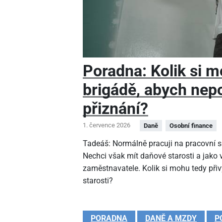
Poradna: Kolik si m
brigádě, abych nep
přiznání?
1. července 2026
Daně
Osobní finance
Tadeáš: Normálně pracuji na pracovní sm
Nechci však mít daňové starosti a jako
zaměstnavatele. Kolik si mohu tedy při
starosti?
PORADNA
DANĚ A MZDY
P