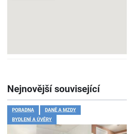
Nejnovější související
PORADNA
DANĚ A MZDY
BYDLENÍ A ÚVĚRY