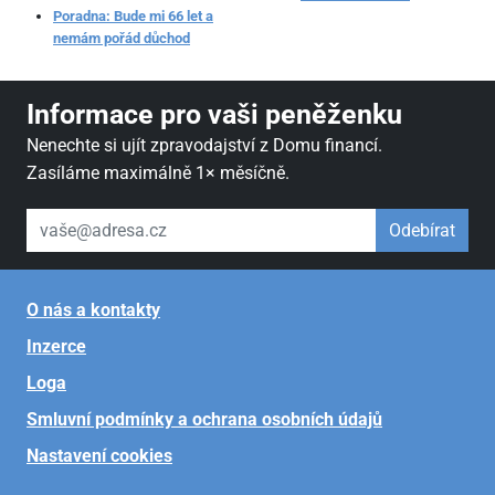
Poradna: Bude mi 66 let a
nemám pořád důchod
Informace pro vaši peněženku
Nenechte si ujít zpravodajství z Domu financí.
Zasíláme maximálně 1× měsíčně.
váš email
Odebírat
O nás a kontakty
Inzerce
Loga
Smluvní podmínky a ochrana osobních údajů
Nastavení cookies