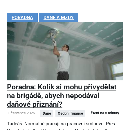
PORADNA
DANĚ A MZDY
Poradna: Kolik si mohu přivydělat
na brigádě, abych nepodával
daňové přiznání?
1. července 2026
čtení na 3 minuty
Daně
Osobní finance
Tadeáš: Normálně pracuji na pracovní smlouvu. Přes