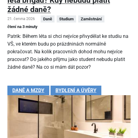
léta brigád? Kdy nebudu platit
žádné daně?
21. června 2026
Daně
Studium
Zaměstnání
čtení na 3 minuty
Patrik: Během léta si chci nejvíce přivydělat ke studiu na
VŠ, ve kterém budu po prázdninách normálně
pokračovat. Na kolik pracovních dohod mohu nejvíce
pracovat? Do jakého příjmu jako student nebudu platit
žádné daně? Na co si mám dát pozor?
DANĚ A MZDY
BYDLENÍ A ÚVĚRY