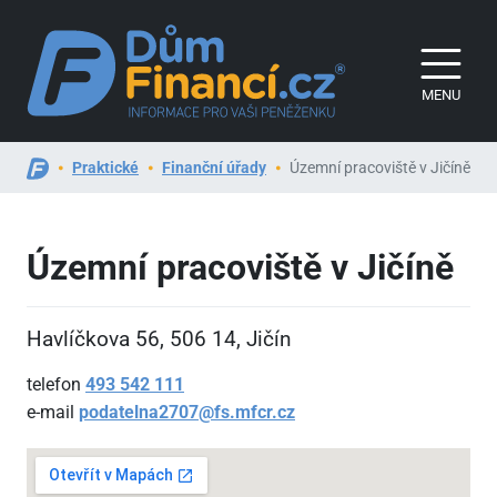
MENU
Praktické
Finanční úřady
Územní pracoviště v Jičíně
Územní pracoviště v Jičíně
Havlíčkova 56, 506
14, Jičín
telefon
493
542
111
e-mail
podatelna2707@fs.mfcr.cz