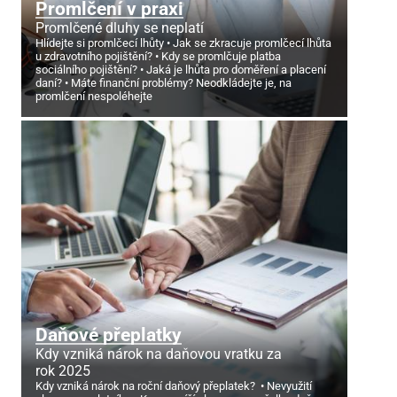
Promlčení v praxi
Promlčené dluhy se neplatí
Hlídejte si promlčecí lhůty
Jak se zkracuje promlčecí lhůta
u zdravotního pojištění?
Kdy se promlčuje platba
sociálního pojištění?
Jaká je lhůta pro doměření a placení
daní?
Máte finanční problémy? Neodkládejte je, na
promlčení nespoléhejte
Daňové přeplatky
Kdy vzniká nárok na daňovou vratku za
rok 2025
Kdy vzniká nárok na roční daňový přeplatek?
Nevyužití