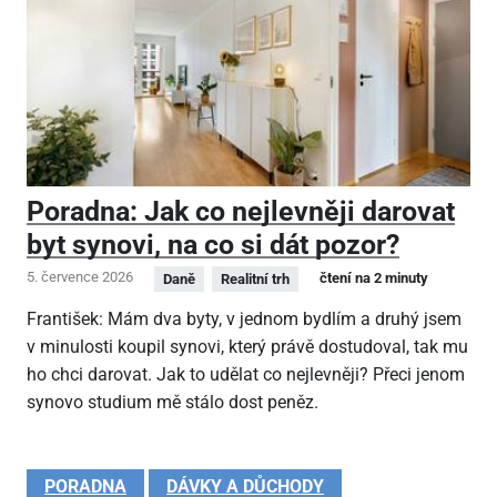
Poradna: Jak co nejlevněji darovat
byt synovi, na co si dát pozor?
5. července 2026
čtení na 2 minuty
Daně
Realitní trh
František: Mám dva byty, v jednom bydlím a druhý jsem
v minulosti koupil synovi, který právě dostudoval, tak mu
ho chci darovat. Jak to udělat co nejlevněji? Přeci jenom
synovo studium mě stálo dost peněz.
PORADNA
DÁVKY A DŮCHODY