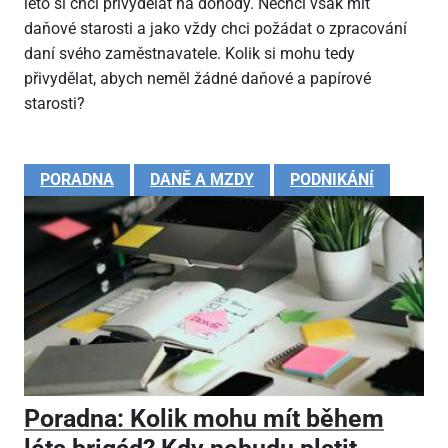
léto si chci přivydělat na dohody. Nechci však mít
daňové starosti a jako vždy chci požádat o zpracování
daní svého zaměstnavatele. Kolik si mohu tedy
přivydělat, abych neměl žádné daňové a papírové
starosti?
PORADNA
DANĚ A MZDY
PODNIKÁNÍ
Poradna: Kolik mohu mít během