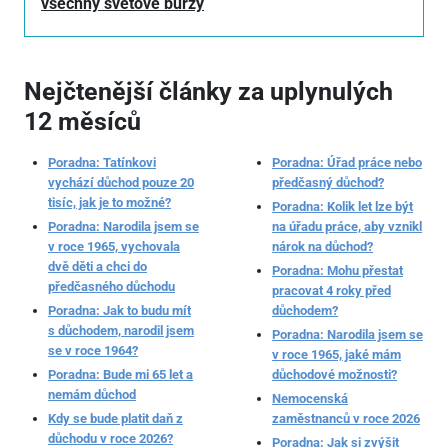
všechny světové burzy
Nejčtenější články za uplynulých
12 měsíců
Poradna: Tatínkovi
Poradna: Úřad práce nebo
vychází důchod pouze 20
předčasný důchod?
tisíc, jak je to možné?
Poradna: Kolik let lze být
Poradna: Narodila jsem se
na úřadu práce, aby vznikl
v roce 1965, vychovala
nárok na důchod?
dvě děti a chci do
Poradna: Mohu přestat
předčasného důchodu
pracovat 4 roky před
Poradna: Jak to budu mít
důchodem?
s důchodem, narodil jsem
Poradna: Narodila jsem se
se v roce 1964?
v roce 1965, jaké mám
Poradna: Bude mi 65 let a
důchodové možnosti?
nemám důchod
Nemocenská
Kdy se bude platit daň z
zaměstnanců v roce 2026
důchodu v roce 2026?
Poradna: Jak si zvýšit