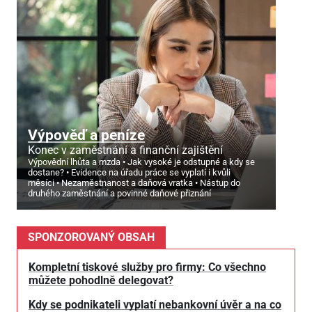
Výpověď a peníze
Konec v zaměstnání a finanční zajištění
Výpovědní lhůta a mzda
Jak vysoké je odstupné a kdy se
dostane?
Evidence na úřadu práce se vyplatí i kvůli
měsíci
Nezaměstnanost a daňová vratka
Nástup do
druhého zaměstnání a povinné daňové přiznání
SPONZOROVANÝ OBSAH
Kompletní tiskové služby pro firmy: Co všechno
můžete pohodlně delegovat?
Kdy se podnikateli vyplatí nebankovní úvěr a na co