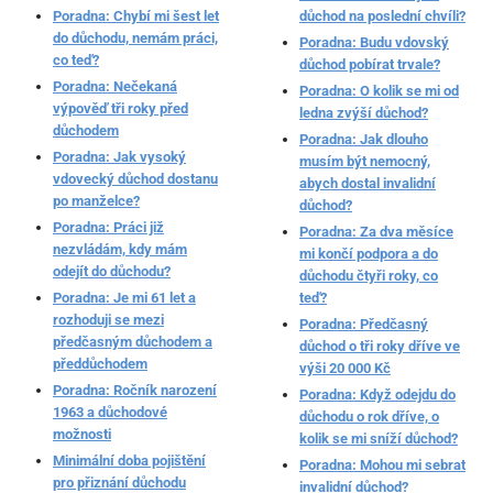
Poradna: Chybí mi šest let
důchod na poslední chvíli?
do důchodu, nemám práci,
Poradna: Budu vdovský
co teď?
důchod pobírat trvale?
Poradna: Nečekaná
Poradna: O kolik se mi od
výpověď tři roky před
ledna zvýší důchod?
důchodem
Poradna: Jak dlouho
Poradna: Jak vysoký
musím být nemocný,
vdovecký důchod dostanu
abych dostal invalidní
po manželce?
důchod?
Poradna: Práci již
Poradna: Za dva měsíce
nezvládám, kdy mám
mi končí podpora a do
odejít do důchodu?
důchodu čtyři roky, co
Poradna: Je mi 61 let a
teď?
rozhoduji se mezi
Poradna: Předčasný
předčasným důchodem a
důchod o tři roky dříve ve
předdůchodem
výši 20 000 Kč
Poradna: Ročník narození
Poradna: Když odejdu do
1963 a důchodové
důchodu o rok dříve, o
možnosti
kolik se mi sníží důchod?
Minimální doba pojištění
Poradna: Mohou mi sebrat
pro přiznání důchodu
invalidní důchod?