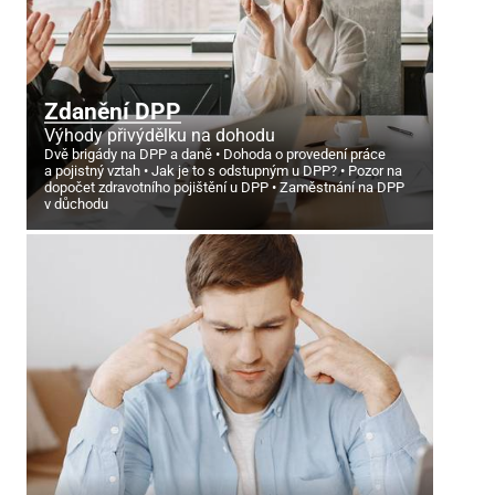
Zdanění DPP
Výhody přivýdělku na dohodu
Dvě brigády na DPP a daně
Dohoda o provedení práce
a pojistný vztah
Jak je to s odstupným u DPP?
Pozor na
dopočet zdravotního pojištění u DPP
Zaměstnání na DPP
v důchodu