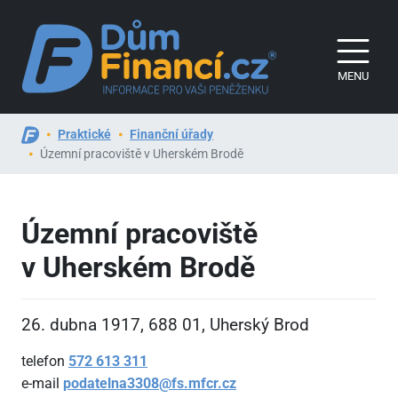
MENU
Praktické
Finanční úřady
Územní pracoviště v Uherském Brodě
Územní pracoviště
v Uherském Brodě
26. dubna 1917, 688
01, Uherský Brod
telefon
572
613
311
e-mail
podatelna3308@fs.mfcr.cz