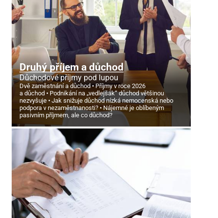
Druhý příjem a důchod
Důchodové příjmy pod lupou
Dvě zaměstnání a důchod
Příjmy v roce 2026
a důchod
Podnikání na „vedlejšák“ důchod většinou
nezvyšuje
Jak snižuje důchod nízká nemocenská nebo
podpora v nezaměstnanosti?
Nájemné je oblíbeným
pasivním příjmem, ale co důchod?