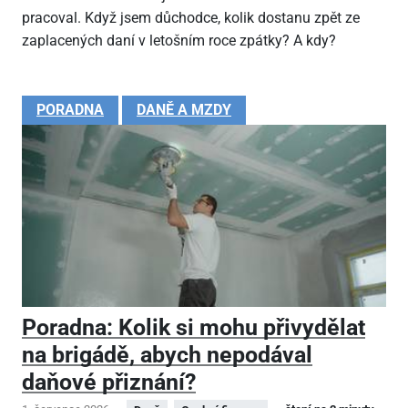
pracoval. Když jsem důchodce, kolik dostanu zpět ze
zaplacených daní v letošním roce zpátky? A kdy?
PORADNA
DANĚ A MZDY
Poradna: Kolik si mohu přivydělat
na brigádě, abych nepodával
daňové přiznání?