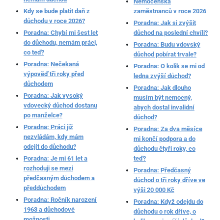
Nemocenská
Kdy se bude platit daň z
zaměstnanců v roce 2026
důchodu v roce 2026?
Poradna: Jak si zvýšit
Poradna: Chybí mi šest let
důchod na poslední chvíli?
do důchodu, nemám práci,
Poradna: Budu vdovský
co teď?
důchod pobírat trvale?
Poradna: Nečekaná
Poradna: O kolik se mi od
výpověď tři roky před
ledna zvýší důchod?
důchodem
Poradna: Jak dlouho
Poradna: Jak vysoký
musím být nemocný,
vdovecký důchod dostanu
abych dostal invalidní
po manželce?
důchod?
Poradna: Práci již
Poradna: Za dva měsíce
nezvládám, kdy mám
mi končí podpora a do
odejít do důchodu?
důchodu čtyři roky, co
Poradna: Je mi 61 let a
teď?
rozhoduji se mezi
Poradna: Předčasný
předčasným důchodem a
důchod o tři roky dříve ve
předdůchodem
výši 20 000 Kč
Poradna: Ročník narození
Poradna: Když odejdu do
1963 a důchodové
důchodu o rok dříve, o
možnosti