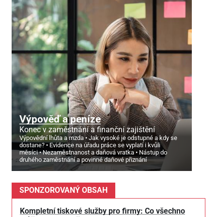
Výpověď a peníze
Konec v zaměstnání a finanční zajištění
Výpovědní lhůta a mzda
Jak vysoké je odstupné a kdy se
dostane?
Evidence na úřadu práce se vyplatí i kvůli
měsíci
Nezaměstnanost a daňová vratka
Nástup do
druhého zaměstnání a povinné daňové přiznání
SPONZOROVANÝ OBSAH
Kompletní tiskové služby pro firmy: Co všechno