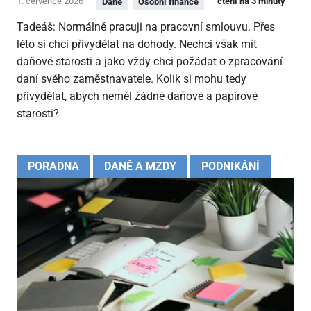
1. července 2026
čtení na 3 minuty
Daně
Osobní finance
Tadeáš: Normálně pracuji na pracovní smlouvu. Přes
léto si chci přivydělat na dohody. Nechci však mít
daňové starosti a jako vždy chci požádat o zpracování
daní svého zaměstnavatele. Kolik si mohu tedy
přivydělat, abych neměl žádné daňové a papírové
starosti?
PORADNA
DANĚ A MZDY
PODNIKÁNÍ