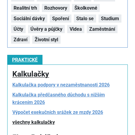
Realitní trh
Rozhovory
Školkovné
Sociální dávky
Spoření
Stalo se
Studium
Účty
Úvěry a půjčky
Videa
Zaměstnání
Zdraví
Životní styl
PRAKTICKÉ
Kalkulačky
Kalkulačka podpory v nezaměstnanosti 2026
Kalkulačka předčasného důchodu s nižším
krácením 2026
Výpočet exekučních srážek ze mzdy 2026
všechny kalkulačky