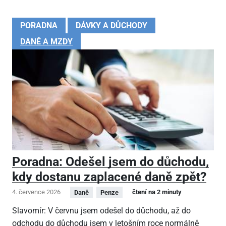
PORADNA
DÁVKY A DŮCHODY
DANĚ A MZDY
Poradna: Odešel jsem do důchodu,
kdy dostanu zaplacené daně zpět?
4. července 2026
čtení na 2 minuty
Daně
Penze
Slavomír: V červnu jsem odešel do důchodu, až do
odchodu do důchodu jsem v letošním roce normálně