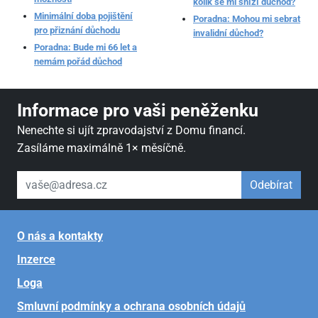
kolik se mi sníží důchod?
Minimální doba pojištění
Poradna: Mohou mi sebrat
pro přiznání důchodu
invalidní důchod?
Poradna: Bude mi 66 let a
nemám pořád důchod
Informace pro vaši peněženku
Nenechte si ujít zpravodajství z Domu financí.
Zasíláme maximálně 1× měsíčně.
váš email
Odebírat
O nás a kontakty
Inzerce
Loga
Smluvní podmínky a ochrana osobních údajů