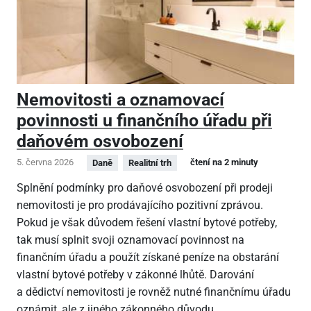
Nemovitosti a oznamovací
povinnosti u finančního úřadu při
daňovém osvobození
5. června 2026
čtení na 2 minuty
Daně
Realitní trh
Splnění podmínky pro daňové osvobození při prodeji
nemovitosti je pro prodávajícího pozitivní zprávou.
Pokud je však důvodem řešení vlastní bytové potřeby,
tak musí splnit svoji oznamovací povinnost na
finančním úřadu a použít získané peníze na obstarání
vlastní bytové potřeby v zákonné lhůtě. Darování
a dědictví nemovitosti je rovněž nutné finančnímu úřadu
oznámit, ale z jiného zákonného důvodu.