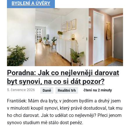
BYDLENÍ A ÚVĚRY
Poradna: Jak co nejlevněji darovat
byt synovi, na co si dát pozor?
5. července 2026
čtení na 2 minuty
Daně
Realitní trh
František: Mám dva byty, v jednom bydlím a druhý jsem
v minulosti koupil synovi, který právě dostudoval, tak mu
ho chci darovat. Jak to udělat co nejlevněji? Přeci jenom
synovo studium mě stálo dost peněz.