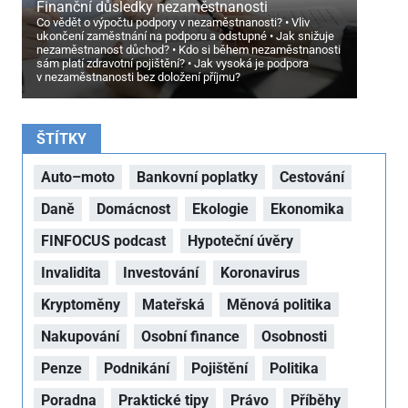
Finanční důsledky nezaměstnanosti
Co vědět o výpočtu podpory v nezaměstnanosti?
Vliv
ukončení zaměstnání na podporu a odstupné
Jak snižuje
nezaměstnanost důchod?
Kdo si během nezaměstnanosti
sám platí zdravotní pojištění?
Jak vysoká je podpora
v nezaměstnanosti bez doložení příjmu?
ŠTÍTKY
Auto–moto
Bankovní poplatky
Cestování
Daně
Domácnost
Ekologie
Ekonomika
FINFOCUS podcast
Hypoteční úvěry
Invalidita
Investování
Koronavirus
Kryptoměny
Mateřská
Měnová politika
Nakupování
Osobní finance
Osobnosti
Penze
Podnikání
Pojištění
Politika
Poradna
Praktické tipy
Právo
Příběhy