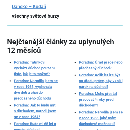
Dánsko – Kodaň
všechny světové burzy
Nejčtenější články za uplynulých
12 měsíců
Poradna: Tatínkovi
Poradna: Úřad práce nebo
vychází důchod pouze 20
předčasný důchod?
tisíc, jak je to možné?
Poradna: Kolik let lze být
Poradna: Narodila jsem se
na úřadu práce, aby vznikl
v roce 1965, vychovala
nárok na důchod?
dvě děti a chci do
Poradna: Mohu přestat
předčasného důchodu
pracovat 4 roky před
Poradna: Jak to budu mít
důchodem?
s důchodem, narodil jsem
Poradna: Narodila jsem se
se v roce 1964?
v roce 1965, jaké mám
Poradna: Bude mi 65 let a
důchodové možnosti?
nemám důchod