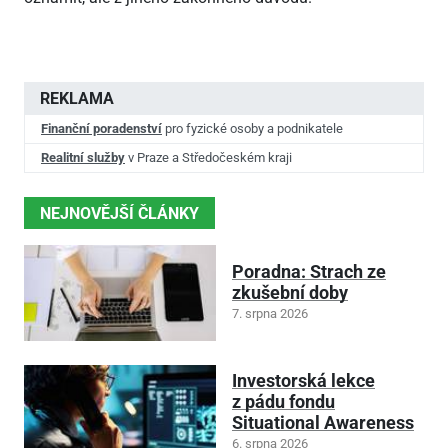
REKLAMA
Finanční poradenství
pro fyzické osoby a podnikatele
Realitní služby
v Praze a Středočeském kraji
NEJNOVĚJŠÍ ČLÁNKY
Poradna: Strach ze
zkušební doby
7. srpna 2026
Investorská lekce
z pádu fondu
Situational Awareness
6. srpna 2026