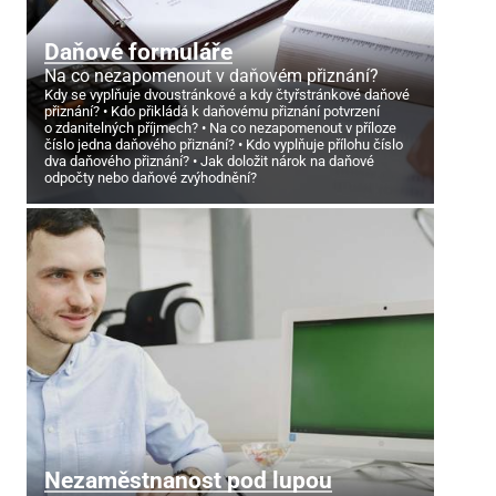
Daňové formuláře
Na co nezapomenout v daňovém přiznání?
Kdy se vyplňuje dvoustránkové a kdy čtyřstránkové daňové
přiznání?
Kdo přikládá k daňovému přiznání potvrzení
o zdanitelných příjmech?
Na co nezapomenout v příloze
číslo jedna daňového přiznání?
Kdo vyplňuje přílohu číslo
dva daňového přiznání?
Jak doložit nárok na daňové
odpočty nebo daňové zvýhodnění?
Nezaměstnanost pod lupou