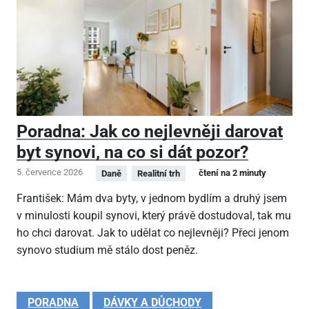
Poradna: Jak co nejlevněji darovat
byt synovi, na co si dát pozor?
5. července 2026
čtení na 2 minuty
Daně
Realitní trh
František: Mám dva byty, v jednom bydlím a druhý jsem
v minulosti koupil synovi, který právě dostudoval, tak mu
ho chci darovat. Jak to udělat co nejlevněji? Přeci jenom
synovo studium mě stálo dost peněz.
PORADNA
DÁVKY A DŮCHODY