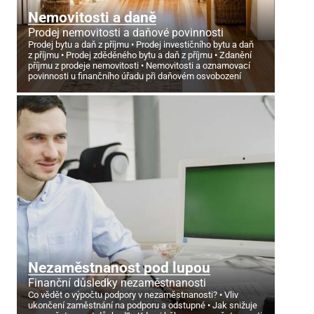
Nemovitosti a daně
Prodej nemovitosti a daňové povinnosti
Prodej bytu a daň z příjmu
Prodej investičního bytu a daň
z příjmu
Prodej zděděného bytu a daň z příjmu
Zdanění
příjmu z prodeje nemovitosti
Nemovitosti a oznamovací
povinnosti u finančního úřadu při daňovém osvobození
Nezaměstnanost pod lupou
Finanční důsledky nezaměstnanosti
Co vědět o výpočtu podpory v nezaměstnanosti?
Vliv
ukončení zaměstnání na podporu a odstupné
Jak snižuje