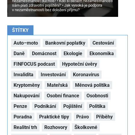
nezaměstnanost důchod?
Kdo si během nezaměstnanosti
sám platí zdravotní pojištění?
Jak vysoká je podpora
v nezaměstnanosti bez doložení příjmu?
ŠTÍTKY
Auto–moto
Bankovní poplatky
Cestování
Daně
Domácnost
Ekologie
Ekonomika
FINFOCUS podcast
Hypoteční úvěry
Invalidita
Investování
Koronavirus
Kryptoměny
Mateřská
Měnová politika
Nakupování
Osobní finance
Osobnosti
Penze
Podnikání
Pojištění
Politika
Poradna
Praktické tipy
Právo
Příběhy
Realitní trh
Rozhovory
Školkovné