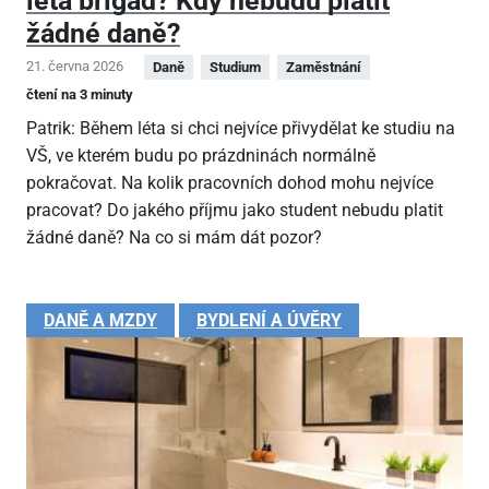
léta brigád? Kdy nebudu platit
žádné daně?
21. června 2026
Daně
Studium
Zaměstnání
čtení na 3 minuty
Patrik: Během léta si chci nejvíce přivydělat ke studiu na
VŠ, ve kterém budu po prázdninách normálně
pokračovat. Na kolik pracovních dohod mohu nejvíce
pracovat? Do jakého příjmu jako student nebudu platit
žádné daně? Na co si mám dát pozor?
DANĚ A MZDY
BYDLENÍ A ÚVĚRY