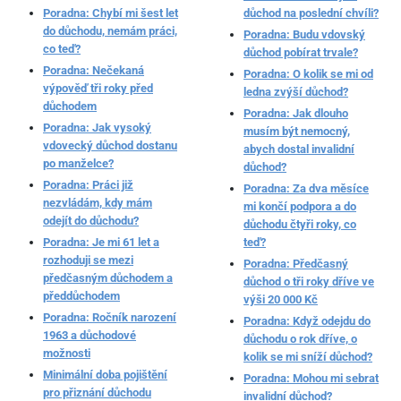
Poradna: Chybí mi šest let
důchod na poslední chvíli?
do důchodu, nemám práci,
Poradna: Budu vdovský
co teď?
důchod pobírat trvale?
Poradna: Nečekaná
Poradna: O kolik se mi od
výpověď tři roky před
ledna zvýší důchod?
důchodem
Poradna: Jak dlouho
Poradna: Jak vysoký
musím být nemocný,
vdovecký důchod dostanu
abych dostal invalidní
po manželce?
důchod?
Poradna: Práci již
Poradna: Za dva měsíce
nezvládám, kdy mám
mi končí podpora a do
odejít do důchodu?
důchodu čtyři roky, co
Poradna: Je mi 61 let a
teď?
rozhoduji se mezi
Poradna: Předčasný
předčasným důchodem a
důchod o tři roky dříve ve
předdůchodem
výši 20 000 Kč
Poradna: Ročník narození
Poradna: Když odejdu do
1963 a důchodové
důchodu o rok dříve, o
možnosti
kolik se mi sníží důchod?
Minimální doba pojištění
Poradna: Mohou mi sebrat
pro přiznání důchodu
invalidní důchod?