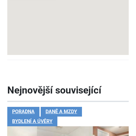
Nejnovější související
PORADNA
DANĚ A MZDY
BYDLENÍ A ÚVĚRY