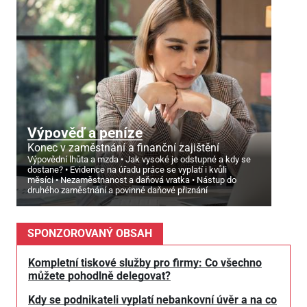
Výpověď a peníze
Konec v zaměstnání a finanční zajištění
Výpovědní lhůta a mzda
Jak vysoké je odstupné a kdy se
dostane?
Evidence na úřadu práce se vyplatí i kvůli
měsíci
Nezaměstnanost a daňová vratka
Nástup do
druhého zaměstnání a povinné daňové přiznání
SPONZOROVANÝ OBSAH
Kompletní tiskové služby pro firmy: Co všechno
můžete pohodlně delegovat?
Kdy se podnikateli vyplatí nebankovní úvěr a na co