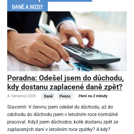
DANĚ A MZDY
Poradna: Odešel jsem do důchodu,
kdy dostanu zaplacené daně zpět?
4. července 2026
čtení na 2 minuty
Daně
Penze
Slavomír: V červnu jsem odešel do důchodu, až do
odchodu do důchodu jsem v letošním roce normálně
pracoval. Když jsem důchodce, kolik dostanu zpět ze
zaplacených daní v letošním roce zpátky? A kdy?