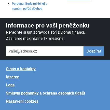
Poradna: Bude mi 66 let a
nemám pořád důchod
Informace pro vaši peněženku
Nenechte si ujít zpravodajství z Domu financí.
Zasíláme maximálně 1× měsíčně.
váš email
Odebírat
O nás a kontakty
Inzerce
Loga
Smluvní podmínky a ochrana osobních údajů
Nastavení cookies