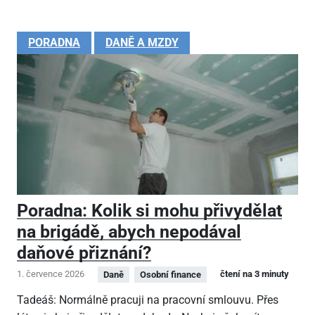
PORADNA
DANĚ A MZDY
Poradna: Kolik si mohu přivydělat
na brigádě, abych nepodával
daňové přiznání?
1. července 2026
čtení na 3 minuty
Daně
Osobní finance
Tadeáš: Normálně pracuji na pracovní smlouvu. Přes