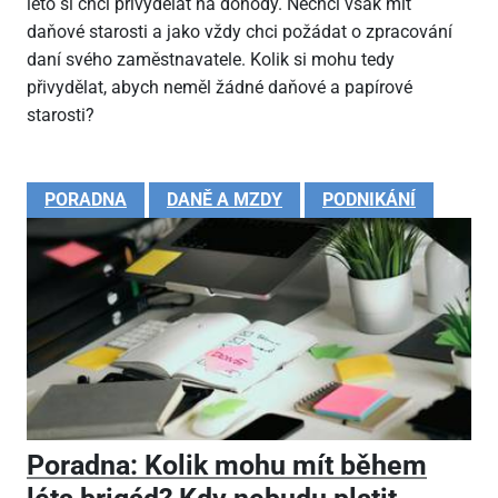
léto si chci přivydělat na dohody. Nechci však mít
daňové starosti a jako vždy chci požádat o zpracování
daní svého zaměstnavatele. Kolik si mohu tedy
přivydělat, abych neměl žádné daňové a papírové
starosti?
PORADNA
DANĚ A MZDY
PODNIKÁNÍ
Poradna: Kolik mohu mít během