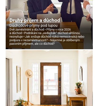
Druhý příjem a důchod
Důchodové příjmy pod lupou
Dvě zaměstnání a důchod
Příjmy v roce 2026
a důchod
Podnikání na „vedlejšák“ důchod většinou
nezvyšuje
Jak snižuje důchod nízká nemocenská nebo
podpora v nezaměstnanosti?
Nájemné je oblíbeným
pasivním příjmem, ale co důchod?