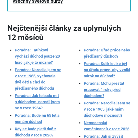
všechny světové burzy
Nejčtenější články za uplynulých
12 měsíců
Poradna: Tatínkovi
Poradna: Úřad práce nebo
vychází důchod pouze 20
předčasný důchod?
tisíc, jak je to možné?
Poradna: Kolik let lze být
Poradna: Narodila jsem se
na úřadu práce, aby vznikl
v roce 1965, vychovala
nárok na důchod?
dvě děti a chci do
Poradna: Mohu přestat
předčasného důchodu
pracovat 4 roky před
Poradna: Jak to budu mít
důchodem?
s důchodem, narodil jsem
Poradna: Narodila jsem se
se v roce 1964?
v roce 1965, jaké mám
Poradna: Bude mi 65 let a
důchodové možnosti?
nemám důchod
Nemocenská
Kdy se bude platit daň z
zaměstnanců v roce 2026
důchodu v roce 2026?
Poradna: Jak si zvýšit