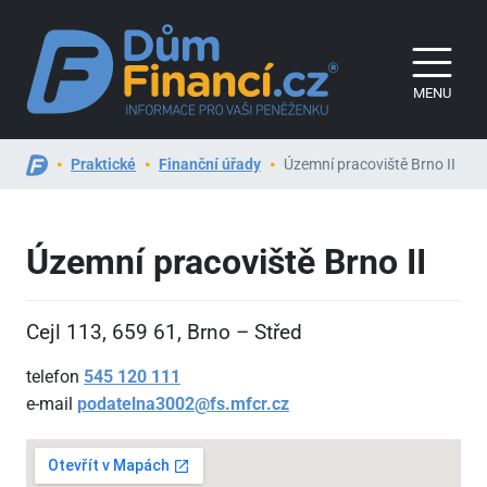
MENU
Praktické
Finanční úřady
Územní pracoviště Brno II
Územní pracoviště Brno II
Cejl 113, 659
61, Brno – Střed
telefon
545
120
111
e-mail
podatelna3002@fs.mfcr.cz