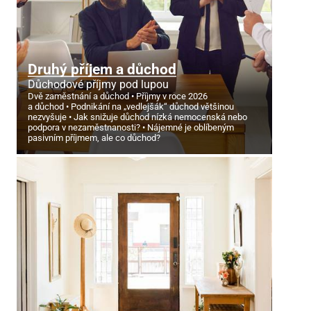
Druhý příjem a důchod
Důchodové příjmy pod lupou
Dvě zaměstnání a důchod
Příjmy v roce 2026
a důchod
Podnikání na „vedlejšák“ důchod většinou
nezvyšuje
Jak snižuje důchod nízká nemocenská nebo
podpora v nezaměstnanosti?
Nájemné je oblíbeným
pasivním příjmem, ale co důchod?