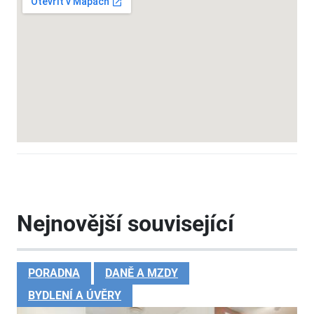
Nejnovější související
PORADNA
DANĚ A MZDY
BYDLENÍ A ÚVĚRY