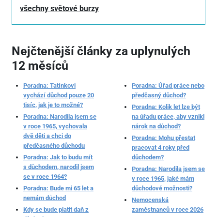
všechny světové burzy
Nejčtenější články za uplynulých
12 měsíců
Poradna: Tatínkovi
Poradna: Úřad práce nebo
vychází důchod pouze 20
předčasný důchod?
tisíc, jak je to možné?
Poradna: Kolik let lze být
Poradna: Narodila jsem se
na úřadu práce, aby vznikl
v roce 1965, vychovala
nárok na důchod?
dvě děti a chci do
Poradna: Mohu přestat
předčasného důchodu
pracovat 4 roky před
Poradna: Jak to budu mít
důchodem?
s důchodem, narodil jsem
Poradna: Narodila jsem se
se v roce 1964?
v roce 1965, jaké mám
Poradna: Bude mi 65 let a
důchodové možnosti?
nemám důchod
Nemocenská
Kdy se bude platit daň z
zaměstnanců v roce 2026