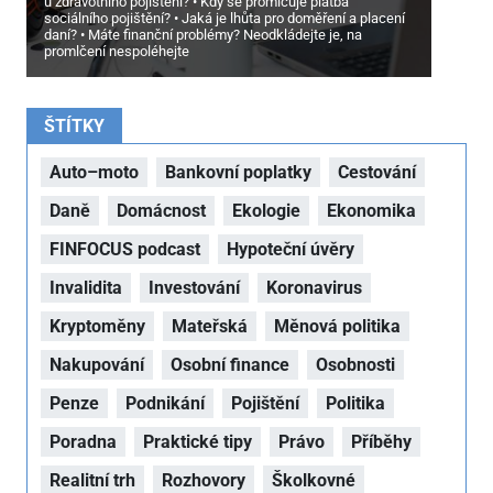
u zdravotního pojištění?
Kdy se promlčuje platba
sociálního pojištění?
Jaká je lhůta pro doměření a placení
daní?
Máte finanční problémy? Neodkládejte je, na
promlčení nespoléhejte
ŠTÍTKY
Auto–moto
Bankovní poplatky
Cestování
Daně
Domácnost
Ekologie
Ekonomika
FINFOCUS podcast
Hypoteční úvěry
Invalidita
Investování
Koronavirus
Kryptoměny
Mateřská
Měnová politika
Nakupování
Osobní finance
Osobnosti
Penze
Podnikání
Pojištění
Politika
Poradna
Praktické tipy
Právo
Příběhy
Realitní trh
Rozhovory
Školkovné