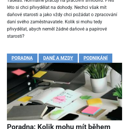
Tadeáš: Normálně pracuji na pracovní smlouvu. Přes
léto si chci přivydělat na dohody. Nechci však mít
daňové starosti a jako vždy chci požádat o zpracování
daní svého zaměstnavatele. Kolik si mohu tedy
přivydělat, abych neměl žádné daňové a papírové
starosti?
PORADNA
DANĚ A MZDY
PODNIKÁNÍ
Poradna: Kolik mohu mít během