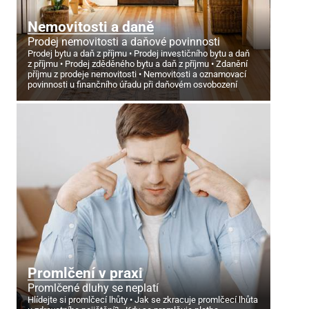
Nemovitosti a daně
Prodej nemovitosti a daňové povinnosti
Prodej bytu a daň z příjmu
Prodej investičního bytu a daň
z příjmu
Prodej zděděného bytu a daň z příjmu
Zdanění
příjmu z prodeje nemovitosti
Nemovitosti a oznamovací
povinnosti u finančního úřadu při daňovém osvobození
Promlčení v praxi
Promlčené dluhy se neplatí
Hlídejte si promlčecí lhůty
Jak se zkracuje promlčecí lhůta