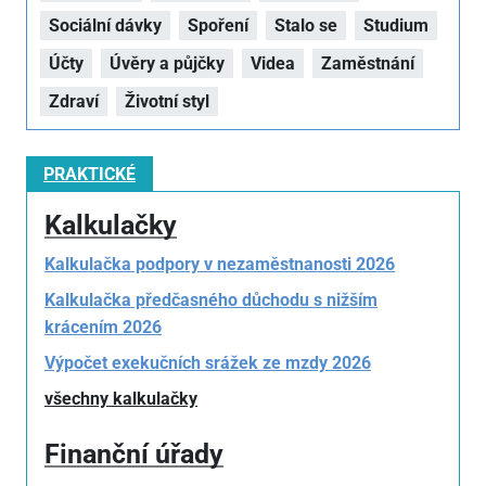
Sociální dávky
Spoření
Stalo se
Studium
Účty
Úvěry a půjčky
Videa
Zaměstnání
Zdraví
Životní styl
PRAKTICKÉ
Kalkulačky
Kalkulačka podpory v nezaměstnanosti 2026
Kalkulačka předčasného důchodu s nižším
krácením 2026
Výpočet exekučních srážek ze mzdy 2026
všechny kalkulačky
Finanční úřady