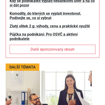
Kdy se podnikateli vyplatí nebankovní úvěr a na co
si dát pozor
Komodity, do kterých se vyplatí investovat.
Podívejte se, co si vybrat
Zlatý slitek 2 g: výhody, cena a praktické využití
Půjčka na podnikání: Pro OSVČ a aktivní
podnikatele
Další sponzorovaný obsah
DALŠÍ TÉMATA