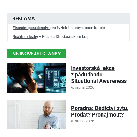
REKLAMA
Finanční poradenství
pro fyzické osoby a podnikatele
Realitní služby
v Praze a Středočeském kraji
NEJNOVĚJŠÍ ČLÁNKY
Investorská lekce
z pádu fondu
Situational Awareness
6. srpna 2026
Poradna: Dědictví bytu.
Prodat? Pronajmout?
5. srpna 2026