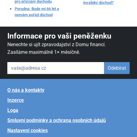
pro přiznání důchodu
invalidní důchod?
Poradna: Bude mi 66 let a
nemám pořád důchod
Informace pro vaši peněženku
Nenechte si ujít zpravodajství z Domu financí.
Zasíláme maximálně 1× měsíčně.
váš email
Odebírat
O nás a kontakty
Inzerce
Loga
Smluvní podmínky a ochrana osobních údajů
Nastavení cookies