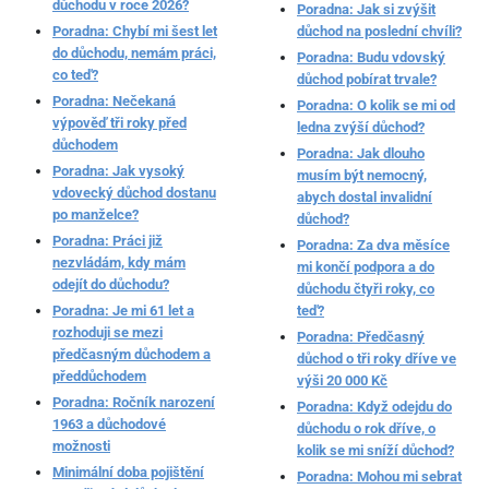
důchodu v roce 2026?
Poradna: Jak si zvýšit
Poradna: Chybí mi šest let
důchod na poslední chvíli?
do důchodu, nemám práci,
Poradna: Budu vdovský
co teď?
důchod pobírat trvale?
Poradna: Nečekaná
Poradna: O kolik se mi od
výpověď tři roky před
ledna zvýší důchod?
důchodem
Poradna: Jak dlouho
Poradna: Jak vysoký
musím být nemocný,
vdovecký důchod dostanu
abych dostal invalidní
po manželce?
důchod?
Poradna: Práci již
Poradna: Za dva měsíce
nezvládám, kdy mám
mi končí podpora a do
odejít do důchodu?
důchodu čtyři roky, co
Poradna: Je mi 61 let a
teď?
rozhoduji se mezi
Poradna: Předčasný
předčasným důchodem a
důchod o tři roky dříve ve
předdůchodem
výši 20 000 Kč
Poradna: Ročník narození
Poradna: Když odejdu do
1963 a důchodové
důchodu o rok dříve, o
možnosti
kolik se mi sníží důchod?
Minimální doba pojištění
Poradna: Mohou mi sebrat