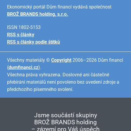
Ekonomický portál Dům financí vydává společnost
BROŽ BRANDS holding, s.r.o.
ISSN 1802-5153
RSS s články
RSS s články podle štítků
Všechny materiály ©
Copyright
2006–2026 Dům financí
(
dumfinanci.cz
).
Všechna práva vyhrazena. Doslovné ani částečné
přebírání materiálů není povoleno bez uvedení zdroje a
předchozího písemného svolení.
Jsme součástí skupiny
BROŽ BRANDS holding
– zázemí pro Váš úspěch