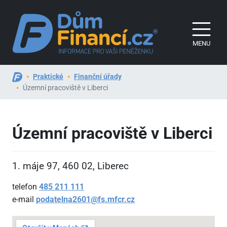
MENU
Praktické
Finanční úřady
Územní pracoviště v Liberci
Územní pracoviště v Liberci
1. máje 97, 460
02, Liberec
telefon
485
211
111
e-mail
podatelna2601@fs.mfcr.cz