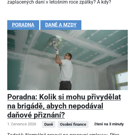
zaplacených daní v letošním roce zpátky? A kdy?
PORADNA
DANĚ A MZDY
Poradna: Kolik si mohu přivydělat
na brigádě, abych nepodával
daňové přiznání?
1. července 2026
čtení na 3 minuty
Daně
Osobní finance