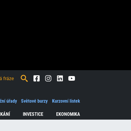
Facebook
Instagram
LinkedIn
Youtube
ční úřady
Světové burzy
Kurzovní lístek
ď
e
IKÁNÍ
INVESTICE
EKONOMIKA
ání