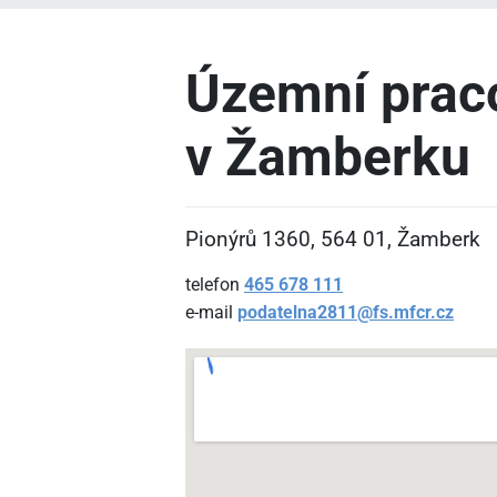
Územní prac
v Žamberku
Pionýrů 1360, 564
01, Žamberk
telefon
465
678
111
e-mail
podatelna2811@fs.mfcr.cz