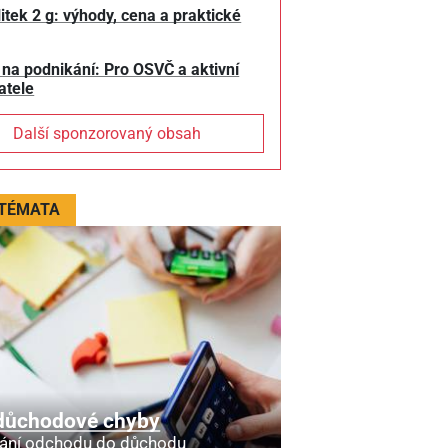
litek 2 g: výhody, cena a praktické
 na podnikání: Pro OSVČ a aktivní
atele
Další sponzorovaný obsah
 TÉMATA
důchodové chyby
ání odchodu do důchodu