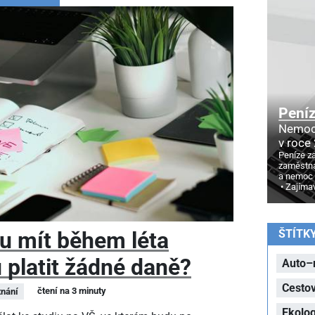
Pení
Nemoc
v roce
Peníze z
zaměstna
a nemoc
Zajíma
ŠTÍTK
u mít během léta
 platit žádné daně?
Auto–
Cesto
čtení na 3 minuty
nání
Ekolog