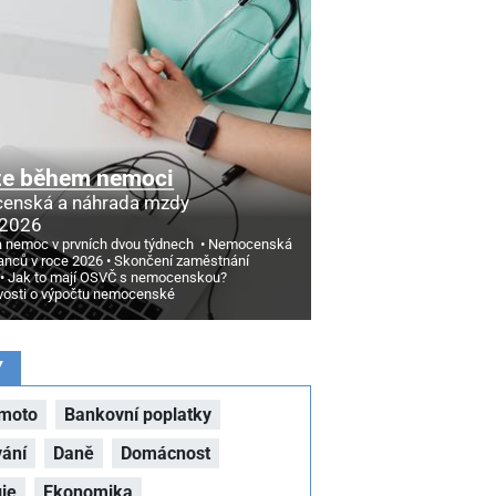
ze během nemoci
enská a náhrada mzdy
 2026
a nemoc v prvních dvou týdnech
Nemocenská
nců v roce 2026
Skončení zaměstnání
Jak to mají OSVČ s nemocenskou?
vosti o výpočtu nemocenské
Y
moto
Bankovní poplatky
vání
Daně
Domácnost
ie
Ekonomika