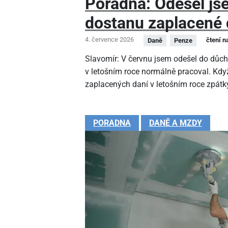
Poradna: Odešel js
dostanu zaplacené 
4. července 2026
čtení n
Daně
Penze
Slavomír: V červnu jsem odešel do důc
v letošním roce normálně pracoval. Kdy
zaplacených daní v letošním roce zpátk
PORADNA
DANĚ A MZDY