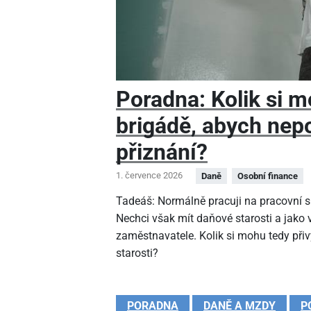
Poradna: Kolik si m
brigádě, abych nep
přiznání?
1. července 2026
Daně
Osobní finance
Tadeáš: Normálně pracuji na pracovní sm
Nechci však mít daňové starosti a jako
zaměstnavatele. Kolik si mohu tedy při
starosti?
PORADNA
DANĚ A MZDY
P