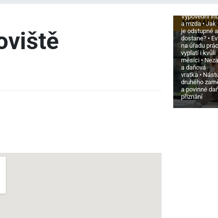
zajištění
Výpovědní lh
AKTUÁLN
a mzda
Jak
je odstupné a
oviště
dostane?
Ev
na úřadu prá
vyplatí i kvůli
měsíci
Neza
a daňová
vratka
Nást
druhého zam
a povinné da
přiznání