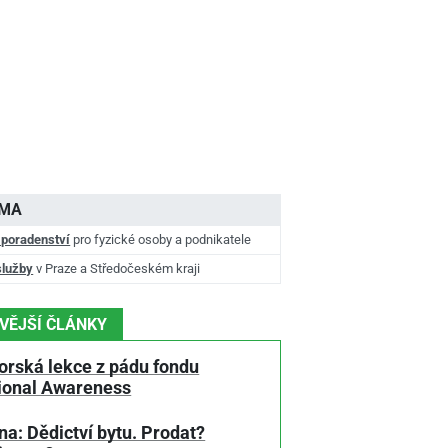
AMA
 poradenství
pro fyzické osoby a podnikatele
služby
v Praze a Středočeském kraji
VĚJŠÍ ČLÁNKY
orská lekce z pádu fondu
tional Awareness
a: Dědictví bytu. Prodat?