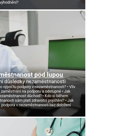
výhodnění?
městnanost pod lupou
ní důsledky nezaměstnanosti
 o výpočtu podpory v nezaměstnanosti?
Vliv
 zaměstnání na podporu a odstupné
Jak
nezaměstnanost důchod?
Kdo si během
anosti sám platí zdravotní pojištění?
Jak
e podpora v nezaměstnanosti bez doložení