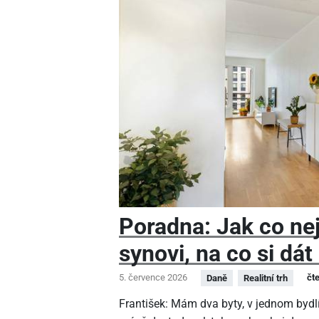
Poradna: Jak co nej
synovi, na co si dát
5. července 2026
čt
Daně
Realitní trh
František: Mám dva byty, v jednom bydlí