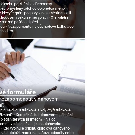
průběhu pojištění je důchodový
Nepromyšlený odchod do předčasného
Nevyčerpání podpory v nezaměstnanosti
chodovém věku se nevyplácí
O invalidní
e možné požádat i před
kou
Nezapomeňte na důchodové kalkulace
ůchodem
vé formuláře
 nezapomenout v daňovém
ní?
yplňuje dvoustránkové a kdy čtyřstránkové
řiznání?
Kdo přikládá k daňovému přiznání
 o zdanitelných příjmech?
Na co
nout v příloze číslo jedna daňového
Kdo vyplňuje přílohu číslo dva daňového
Jak doložit nárok na daňové odpočty nebo