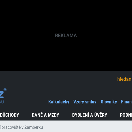
hledaná fráze
Kalkulačky
Vzory smluv
Slovníky
Finan
Výpově
a peníz
 DŮCHODY
DANĚ A MZDY
BYDLENÍ A ÚVĚRY
PODN
Konec
v zaměstn
 pracoviště v Žamberku
a finanční