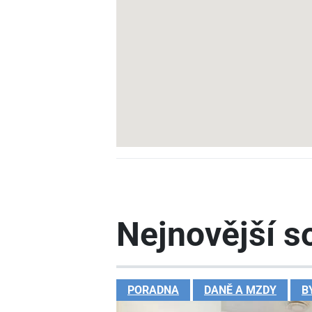
Nejnovější so
PORADNA
DANĚ A MZDY
B