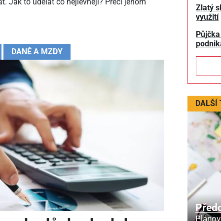
t. Jak to udělat co nejlevněji? Přeci jenom
Zlatý s
využití
Půjčka
podnik
DANĚ A MZDY
DALŠÍ
Před
Plánov