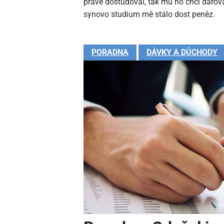
právě dostudoval, tak mu ho chci darova
synovo studium mě stálo dost peněz.
PORADNA
DÁVKY A DŮCHODY