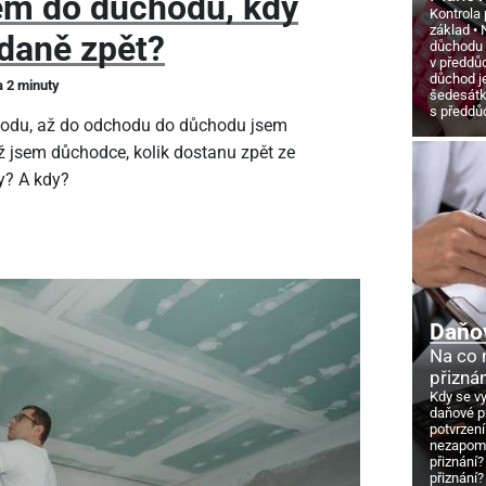
em do důchodu, kdy
Kontrola 
základ
daně zpět?
důchodu
v předdů
důchod j
a 2 minuty
šedesát
s předd
hodu, až do odchodu do důchodu jsem
ž jsem důchodce, kolik dostanu zpět ze
y? A kdy?
Daňo
Na co
přizná
Kdy se v
daňové p
potvrzení
nezapome
přiznání?
přiznání?