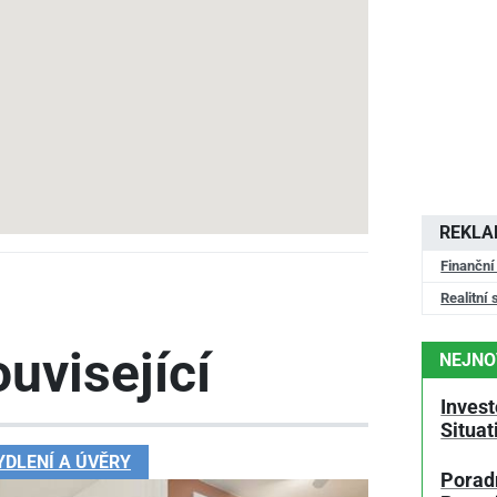
REKL
Finanční
Realitní 
uvisející
NEJNO
Invest
Situa
YDLENÍ A ÚVĚRY
Poradn