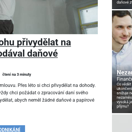
daňové z
ohu přivydělat na
odával daňové
Neza
čtení na 3 minuty
Finanč
Co vědět
louvu. Přes léto si chci přivydělat na dohody.
ukončení
 vždy chci požádat o zpracování daní svého
snižuje 
nezaměstn
vydělat, abych neměl žádné daňové a papírové
vysoká j
příjmu?
ODNIKÁNÍ