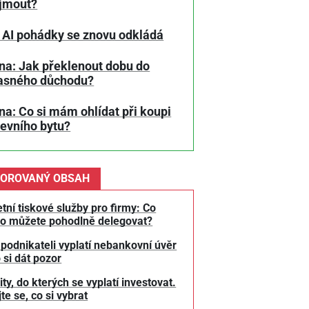
jmout?
 AI pohádky se znovu odkládá
na: Jak překlenout dobu do
asného důchodu?
a: Co si mám ohlídat při koupi
tevního bytu?
OROVANÝ OBSAH
tní tiskové služby pro firmy: Co
o můžete pohodlně delegovat?
 podnikateli vyplatí nebankovní úvěr
 si dát pozor
y, do kterých se vyplatí investovat.
te se, co si vybrat