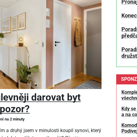
Prona
Konec
Porad
předč
Poradn
družs
SPONZ
Komple
levněji darovat byt
všechn
 pozor?
Kdy se
a na co
ení na 2 minuty
Komodit
m a druhý jsem v minulosti koupil synovi, který
Podívej