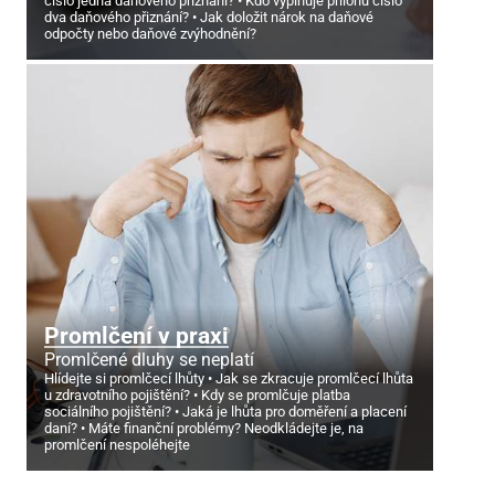
číslo jedna daňového přiznání?
Kdo vyplňuje přílohu číslo
dva daňového přiznání?
Jak doložit nárok na daňové
odpočty nebo daňové zvýhodnění?
Promlčení v praxi
Promlčené dluhy se neplatí
Hlídejte si promlčecí lhůty
Jak se zkracuje promlčecí lhůta
u zdravotního pojištění?
Kdy se promlčuje platba
sociálního pojištění?
Jaká je lhůta pro doměření a placení
daní?
Máte finanční problémy? Neodkládejte je, na
promlčení nespoléhejte