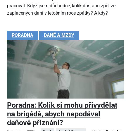
pracoval. Když jsem důchodce, kolik dostanu zpět ze
zaplacených daní v letošním roce zpátky? A kdy?
PORADNA
DANĚ A MZDY
Poradna: Kolik si mohu přivydělat
na brigádě, abych nepodával
daňové přiznání?