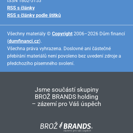
ISSN 1802-5153
RSS s články
RSS s články podle štítků
Všechny materiály ©
Copyright
2006–2026 Dům financí
(
dumfinanci.cz
).
Všechna práva vyhrazena. Doslovné ani částečné
přebírání materiálů není povoleno bez uvedení zdroje a
předchozího písemného svolení.
Jsme součástí skupiny
BROŽ BRANDS holding
– zázemí pro Váš úspěch