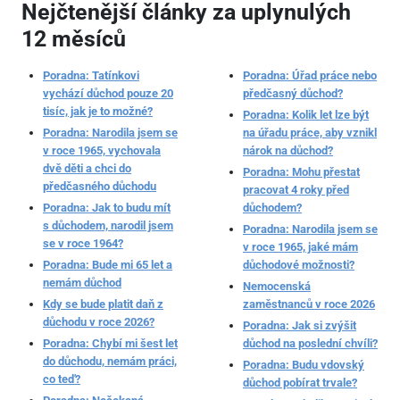
Nejčtenější články za uplynulých
12 měsíců
Poradna: Tatínkovi
Poradna: Úřad práce nebo
vychází důchod pouze 20
předčasný důchod?
tisíc, jak je to možné?
Poradna: Kolik let lze být
Poradna: Narodila jsem se
na úřadu práce, aby vznikl
v roce 1965, vychovala
nárok na důchod?
dvě děti a chci do
Poradna: Mohu přestat
předčasného důchodu
pracovat 4 roky před
Poradna: Jak to budu mít
důchodem?
s důchodem, narodil jsem
Poradna: Narodila jsem se
se v roce 1964?
v roce 1965, jaké mám
Poradna: Bude mi 65 let a
důchodové možnosti?
nemám důchod
Nemocenská
Kdy se bude platit daň z
zaměstnanců v roce 2026
důchodu v roce 2026?
Poradna: Jak si zvýšit
Poradna: Chybí mi šest let
důchod na poslední chvíli?
do důchodu, nemám práci,
Poradna: Budu vdovský
co teď?
důchod pobírat trvale?