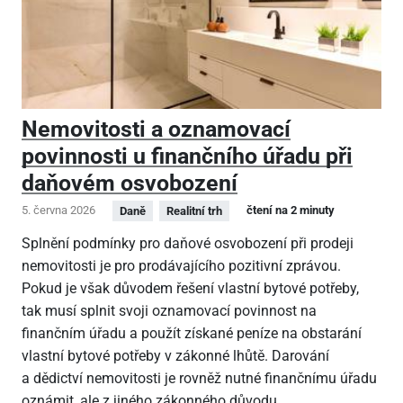
Nemovitosti a oznamovací
povinnosti u finančního úřadu při
daňovém osvobození
5. června 2026
čtení na 2 minuty
Daně
Realitní trh
Splnění podmínky pro daňové osvobození při prodeji
nemovitosti je pro prodávajícího pozitivní zprávou.
Pokud je však důvodem řešení vlastní bytové potřeby,
tak musí splnit svoji oznamovací povinnost na
finančním úřadu a použít získané peníze na obstarání
vlastní bytové potřeby v zákonné lhůtě. Darování
a dědictví nemovitosti je rovněž nutné finančnímu úřadu
oznámit, ale z jiného zákonného důvodu.