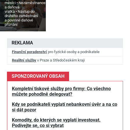
měsíci
Nezaměstnanost
a daňová
vratka
Nástup do
druhého zaměstnání
a povinné daňové
přiznání
REKLAMA
Finanční poradenství
pro fyzické osoby a podnikatele
Realitní služby
v Praze a Středočeském kraji
SPONZOROVANÝ OBSAH
Kompletní tiskové služby pro firmy: Co všechno
můžete pohodlně delegovat?
Kdy se podnikateli vyplatí nebankovní úvěr a na co
si dát pozor
Komodity, do kterých se vyplatí investovat.
Podívejte se, co si vybrat