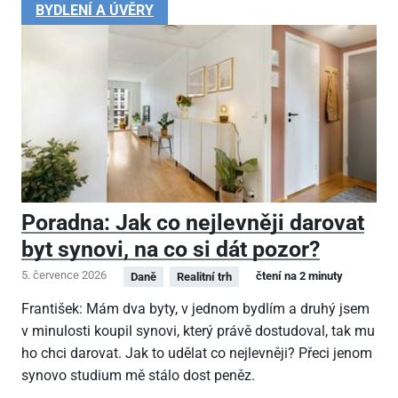
BYDLENÍ A ÚVĚRY
Poradna: Jak co nejlevněji darovat
byt synovi, na co si dát pozor?
5. července 2026
čtení na 2 minuty
Daně
Realitní trh
František: Mám dva byty, v jednom bydlím a druhý jsem
v minulosti koupil synovi, který právě dostudoval, tak mu
ho chci darovat. Jak to udělat co nejlevněji? Přeci jenom
synovo studium mě stálo dost peněz.