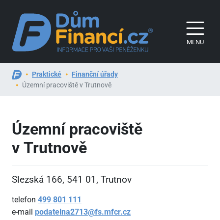
MENU
Praktické
Finanční úřady
Územní pracoviště v Trutnově
Územní pracoviště
v Trutnově
Slezská 166, 541
01, Trutnov
telefon
499
801
111
e-mail
podatelna2713@fs.mfcr.cz