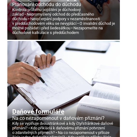
Plánování odchodu do důchodu
Kontrola průběhu pojištění je důchodový
základ
Nepromyšlený odchod do předčasného
důchodu
Nevyčerpání podpory v nezaměstnanosti
v předdůchodovém věku se nevyplácí
O invalidní důchod je
možné požádat i před šedesátkou
Nezapomeňte na
důchodové kalkulace s předdůchodem
Daňové formuláře
Na co nezapomenout v daňovém přiznání?
Kdy se vyplňuje dvoustránkové a kdy čtyřstránkové daňové
přiznání?
Kdo přikládá k daňovému přiznání potvrzení
o zdanitelných příjmech?
Na co nezapomenout v příloze