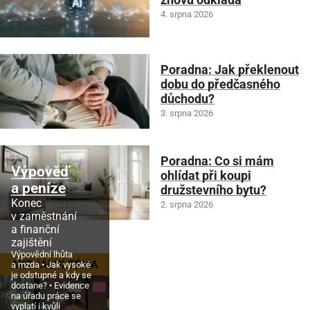
znovu odkládá
4. srpna 2026
Poradna: Jak překlenout
dobu do předčasného
důchodu?
3. srpna 2026
Poradna: Co si mám
Výpověď
ohlídat při koupi
a peníze
družstevního bytu?
Konec
2. srpna 2026
v zaměstnání
a finanční
zajištění
Výpovědní lhůta
AKTUÁLNÍ TÉMA
a mzda
Jak vysoké
je odstupné a kdy se
dostane?
Evidence
na úřadu práce se
vyplatí i kvůli