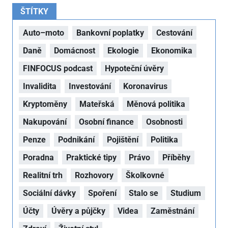
ŠTÍTKY
Auto–moto
Bankovní poplatky
Cestování
Daně
Domácnost
Ekologie
Ekonomika
FINFOCUS podcast
Hypoteční úvěry
Invalidita
Investování
Koronavirus
Kryptoměny
Mateřská
Měnová politika
Nakupování
Osobní finance
Osobnosti
Penze
Podnikání
Pojištění
Politika
Poradna
Praktické tipy
Právo
Příběhy
Realitní trh
Rozhovory
Školkovné
Sociální dávky
Spoření
Stalo se
Studium
Účty
Úvěry a půjčky
Videa
Zaměstnání