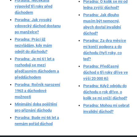
Poradna: Nečekaná
Poradna: O kolik se mi od
výpověď tři roky před
ledna zvýší důchod?
důchodem
Poradna: Jak dlouho
Poradna: Jak vysoký
musím být nemocný,
vdovecký důchod dostanu
abych dostal invalidní
po manželce?
důchod?
Poradna: Práci již
Poradna: Za dva měsíce
nezvládám, kdy mám
mi končí podpora a do
odejít do důchodu?
důchodu čtyři roky, co
Poradna: Je mi 61 let a
teď?
rozhoduji se mezi
Poradna: Předčasný
předčasným důchodem a
důchod o tři roky dříve ve
předdůchodem
výši 20 000 Kč
Poradna: Ročník narození
Poradna: Když odejdu do
1963 a důchodové
důchodu o rok dříve, o
možnosti
kolik se mi sníží důchod?
Minimální doba pojištění
Poradna: Mohou mi sebrat
pro přiznání důchodu
invalidní důchod?
Poradna: Bude mi 66 let a
nemám pořád důchod