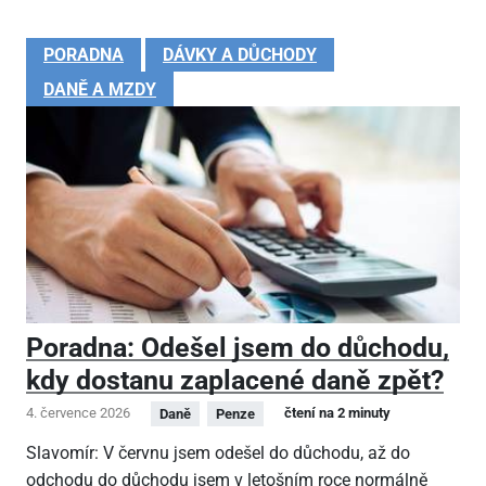
PORADNA
DÁVKY A DŮCHODY
DANĚ A MZDY
Poradna: Odešel jsem do důchodu,
kdy dostanu zaplacené daně zpět?
4. července 2026
čtení na 2 minuty
Daně
Penze
Slavomír: V červnu jsem odešel do důchodu, až do
odchodu do důchodu jsem v letošním roce normálně