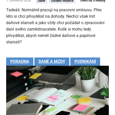
1. července 2026
čtení na 3 minuty
Daně
Osobní finance
Tadeáš: Normálně pracuji na pracovní smlouvu. Přes
léto si chci přivydělat na dohody. Nechci však mít
daňové starosti a jako vždy chci požádat o zpracování
daní svého zaměstnavatele. Kolik si mohu tedy
přivydělat, abych neměl žádné daňové a papírové
starosti?
PORADNA
DANĚ A MZDY
PODNIKÁNÍ