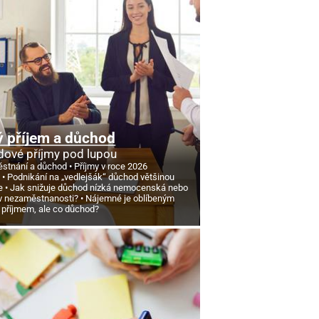
 příjem a důchod
ové příjmy pod lupou
stnání a důchod
Příjmy v roce 2026
d
Podnikání na „vedlejšák“ důchod většinou
e
Jak snižuje důchod nízká nemocenská nebo
v nezaměstnanosti?
Nájemné je oblíbeným
 příjmem, ale co důchod?