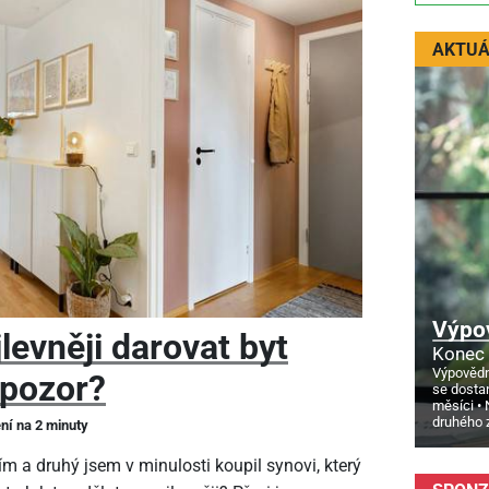
AKTUÁ
Výpo
levněji darovat byt
Konec 
Výpovědn
 pozor?
se dosta
měsíci
druhého 
ení na 2 minuty
m a druhý jsem v minulosti koupil synovi, který