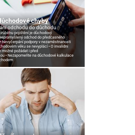
důchodové chyby
ání odchodu do důchodu
průběhu pojištění je důchodový
Nepromyšlený odchod do předčasného
Nevyčerpání podpory v nezaměstnanosti
chodovém věku se nevyplácí
O invalidní
e možné požádat i před
kou
Nezapomeňte na důchodové kalkulace
ůchodem