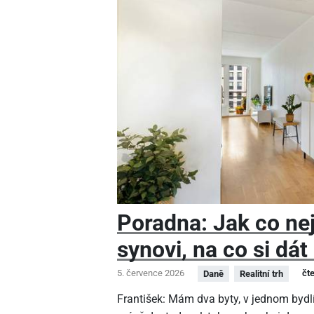
Poradna: Jak co nej
synovi, na co si dát
5. července 2026
čt
Daně
Realitní trh
František: Mám dva byty, v jednom bydlí