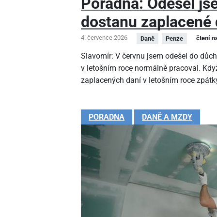
Poradna: Odešel js
dostanu zaplacené 
4. července 2026
čtení n
Daně
Penze
Slavomír: V červnu jsem odešel do důc
v letošním roce normálně pracoval. Kdy
zaplacených daní v letošním roce zpátk
PORADNA
DANĚ A MZDY