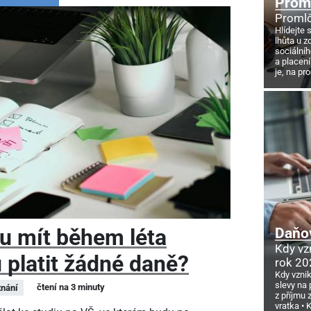
Proml
Promlč
Hlídejte 
lhůta u z
sociálníh
a placení
je, na pr
u mít během léta
Daňov
Kdy vz
 platit žádné daně?
rok 20
Kdy vzni
slevy na 
čtení na 3 minuty
nání
z příjmu
vratka
K