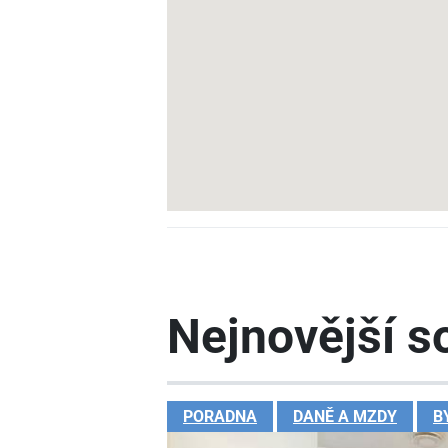
Nejnovější so
PORADNA
DANĚ A MZDY
B