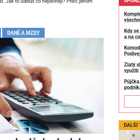
SPONZ
t. Jak to udělat co nejlevněji? Přeci jenom
Komple
všechn
Kdy se
DANĚ A MZDY
a na co
Komodit
Podívej
Zlatý s
využití
Půjčka
podnik
DALŠÍ