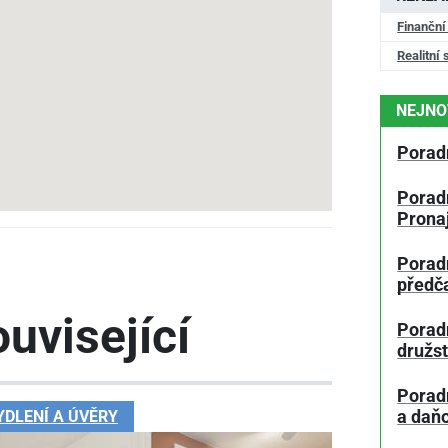
Finanční
Realitní 
NEJNO
Porad
Poradn
Prona
Porad
předč
uvisející
Poradn
družs
Porad
YDLENÍ A ÚVĚRY
a daň