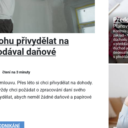
Před
Plánov
Kontrola 
základ
ohu přivydělat na
důchodu
v předdů
důchod j
odával daňové
šedesát
s předd
čtení na 3 minuty
louvu. Přes léto si chci přivydělat na dohody.
 vždy chci požádat o zpracování daní svého
vydělat, abych neměl žádné daňové a papírové
ODNIKÁNÍ