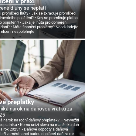
čení v praxi
ené dluhy se neplatí
si promlčecí lhůty
Jak se zkracuje promlčecí
dravotního pojištění?
Kdy se promlčuje platba
o pojištění?
Jaká je lhůta pro doměření
 daní?
Máte finanční problémy? Neodkládejte
omlčení nespoléhejte
é přeplatky
niká nárok na daňovou vratku za
25
ká nárok na roční daňový přeplatek?
Nevyužití
poplatníka
Komu sníží sleva na manželku daň
 za rok 2025?
Daňové odpočty a daňová
teří zaměstnanci budou doplácet daň za rok