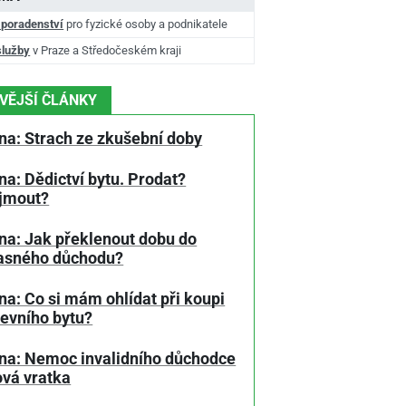
 poradenství
pro fyzické osoby a podnikatele
služby
v Praze a Středočeském kraji
VĚJŠÍ ČLÁNKY
na: Strach ze zkušební doby
a: Dědictví bytu. Prodat?
jmout?
na: Jak překlenout dobu do
asného důchodu?
a: Co si mám ohlídat při koupi
tevního bytu?
na: Nemoc invalidního důchodce
ová vratka