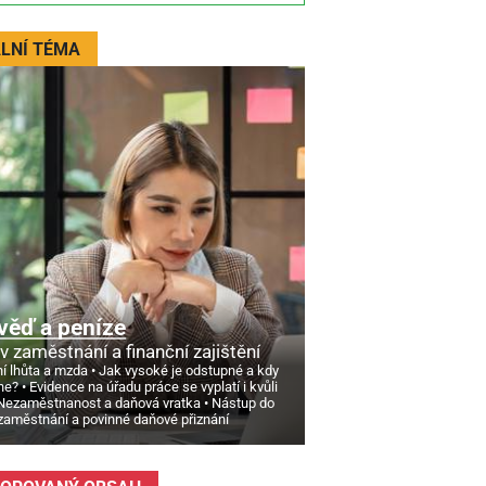
LNÍ TÉMA
věď a peníze
v zaměstnání a finanční zajištění
í lhůta a mzda
Jak vysoké je odstupné a kdy
ne?
Evidence na úřadu práce se vyplatí i kvůli
Nezaměstnanost a daňová vratka
Nástup do
zaměstnání a povinné daňové přiznání