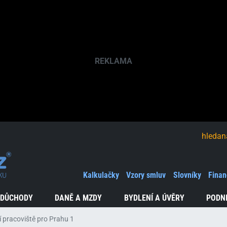
hledaná fráze
Kalkulačky
Vzory smluv
Slovníky
Finan
 DŮCHODY
DANĚ A MZDY
BYDLENÍ A ÚVĚRY
PODN
 pracoviště pro Prahu 1