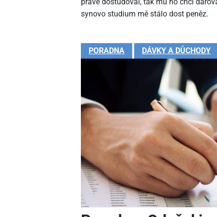
právě dostudoval, tak mu ho chci darova
synovo studium mě stálo dost peněz.
PORADNA
DÁVKY A DŮCHODY