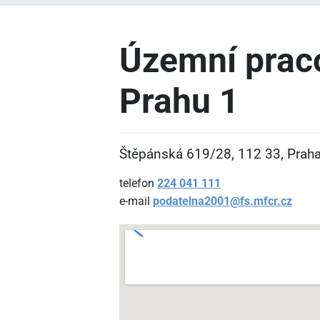
Územní praco
Prahu 1
Štěpánská 619/28, 112
33, Prah
telefon
224
041
111
e-mail
podatelna2001@fs.mfcr.cz