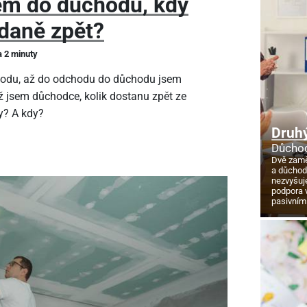
em do důchodu, kdy
daně zpět?
a 2 minuty
hodu, až do odchodu do důchodu jsem
ž jsem důchodce, kolik dostanu zpět ze
y? A kdy?
Druhý
Důchod
Dvě zamě
a důcho
nezvyšuj
podpora 
pasivním