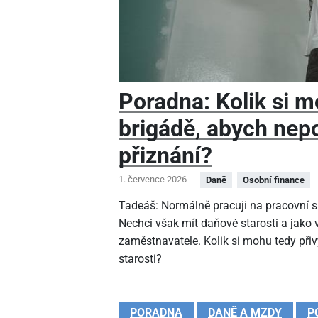
Poradna: Kolik si m
brigádě, abych nep
přiznání?
1. července 2026
Daně
Osobní finance
Tadeáš: Normálně pracuji na pracovní sm
Nechci však mít daňové starosti a jako
zaměstnavatele. Kolik si mohu tedy při
starosti?
PORADNA
DANĚ A MZDY
P