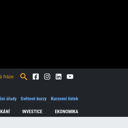
Facebook
Instagram
LinkedIn
Youtube
ční úřady
Světové burzy
Kurzovní lístek
IKÁNÍ
INVESTICE
EKONOMIKA