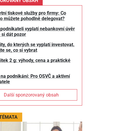
OROVANÝ OBSAH
tní tiskové služby pro firmy: Co
o můžete pohodlně delegovat?
 podnikateli vyplatí nebankovní úvěr
 si dát pozor
y, do kterých se vyplatí investovat.
te se, co si vybrat
litek 2 g: výhody, cena a praktické
 na podnikání: Pro OSVČ a aktivní
atele
Další sponzorovaný obsah
 TÉMATA