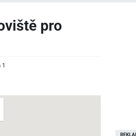
viště pro
a 1
REKL