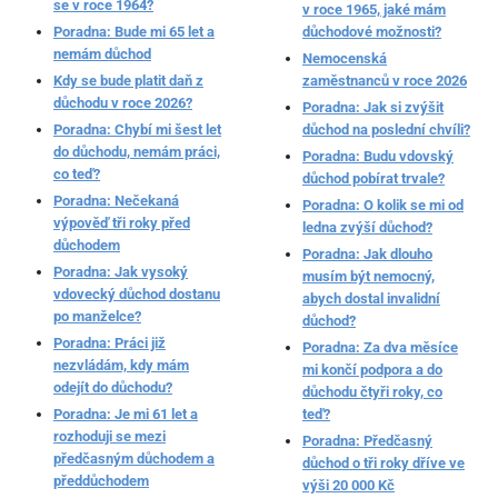
se v roce 1964?
v roce 1965, jaké mám
Poradna: Bude mi 65 let a
důchodové možnosti?
nemám důchod
Nemocenská
Kdy se bude platit daň z
zaměstnanců v roce 2026
důchodu v roce 2026?
Poradna: Jak si zvýšit
Poradna: Chybí mi šest let
důchod na poslední chvíli?
do důchodu, nemám práci,
Poradna: Budu vdovský
co teď?
důchod pobírat trvale?
Poradna: Nečekaná
Poradna: O kolik se mi od
výpověď tři roky před
ledna zvýší důchod?
důchodem
Poradna: Jak dlouho
Poradna: Jak vysoký
musím být nemocný,
vdovecký důchod dostanu
abych dostal invalidní
po manželce?
důchod?
Poradna: Práci již
Poradna: Za dva měsíce
nezvládám, kdy mám
mi končí podpora a do
odejít do důchodu?
důchodu čtyři roky, co
Poradna: Je mi 61 let a
teď?
rozhoduji se mezi
Poradna: Předčasný
předčasným důchodem a
důchod o tři roky dříve ve
předdůchodem
výši 20 000 Kč