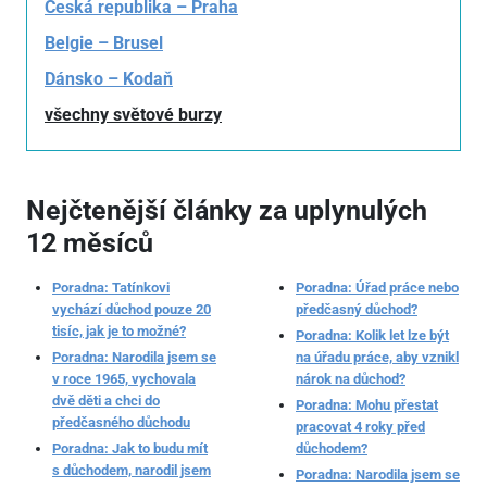
Česká republika – Praha
Belgie – Brusel
Dánsko – Kodaň
všechny světové burzy
Nejčtenější články za uplynulých
12 měsíců
Poradna: Tatínkovi
Poradna: Úřad práce nebo
vychází důchod pouze 20
předčasný důchod?
tisíc, jak je to možné?
Poradna: Kolik let lze být
Poradna: Narodila jsem se
na úřadu práce, aby vznikl
v roce 1965, vychovala
nárok na důchod?
dvě děti a chci do
Poradna: Mohu přestat
předčasného důchodu
pracovat 4 roky před
Poradna: Jak to budu mít
důchodem?
s důchodem, narodil jsem
Poradna: Narodila jsem se