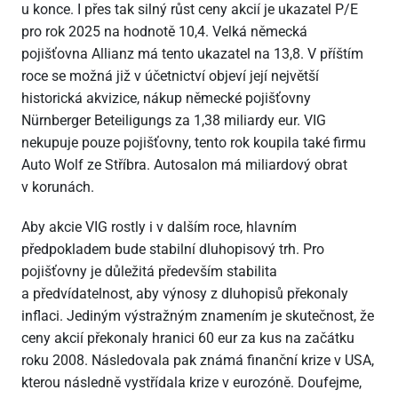
u konce. I přes tak silný růst ceny akcií je ukazatel P/E
pro rok 2025 na hodnotě 10,4. Velká německá
pojišťovna Allianz má tento ukazatel na 13,8. V příštím
roce se možná již v účetnictví objeví její největší
historická akvizice, nákup německé pojišťovny
Nürnberger Beteiligungs za 1,38 miliardy eur. VIG
nekupuje pouze pojišťovny, tento rok koupila také firmu
Auto Wolf ze Stříbra. Autosalon má miliardový obrat
v korunách.
Aby akcie VIG rostly i v dalším roce, hlavním
předpokladem bude stabilní dluhopisový trh. Pro
pojišťovny je důležitá především stabilita
a předvídatelnost, aby výnosy z dluhopisů překonaly
inflaci. Jediným výstražným znamením je skutečnost, že
ceny akcií překonaly hranici 60 eur za kus na začátku
roku 2008. Následovala pak známá finanční krize v USA,
kterou následně vystřídala krize v eurozóně. Doufejme,