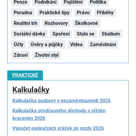
Penze
Podnikání
Pojištění
Politika
Poradna
Praktické tipy
Právo
Příběhy
Realitní trh
Rozhovory
Školkovné
Sociální dávky
Spoření
Stalo se
Studium
Účty
Úvěry a půjčky
Videa
Zaměstnání
Zdraví
Životní styl
PRAKTICKÉ
Kalkulačky
Kalkulačka podpory v nezaměstnanosti 2026
Kalkulačka předčasného důchodu s nižším
krácením 2026
Výpočet exekučních srážek ze mzdy 2026