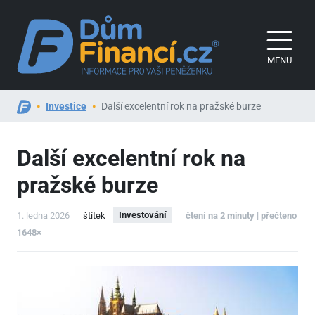
MENU
Investice
Další excelentní rok na pražské burze
Další excelentní rok na
pražské burze
Investování
1. ledna 2026
štítek
čtení na 2 minuty | přečteno
1648×