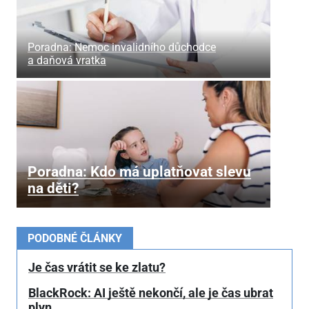
Poradna: Nemoc invalidního důchodce
a daňová vratka
Poradna: Kdo má uplatňovat slevu
na děti?
PODOBNÉ ČLÁNKY
Je čas vrátit se ke zlatu?
BlackRock: AI ještě nekončí, ale je čas ubrat
plyn