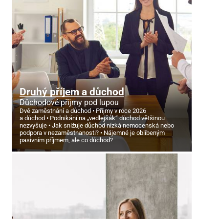
Druhý příjem a důchod
Důchodové příjmy pod lupou
Dvě zaměstnání a důchod
Příjmy v roce 2026
a důchod
Podnikání na „vedlejšák“ důchod většinou
nezvyšuje
Jak snižuje důchod nízká nemocenská nebo
podpora v nezaměstnanosti?
Nájemné je oblíbeným
pasivním příjmem, ale co důchod?