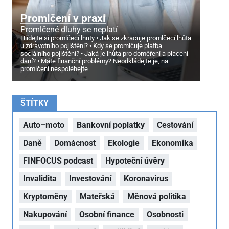
Promlčení v praxi
Promlčené dluhy se neplatí
Hlídejte si promlčecí lhůty
Jak se zkracuje promlčecí lhůta
u zdravotního pojištění?
Kdy se promlčuje platba
sociálního pojištění?
Jaká je lhůta pro doměření a placení
daní?
Máte finanční problémy? Neodkládejte je, na
promlčení nespoléhejte
ŠTÍTKY
Auto–moto
Bankovní poplatky
Cestování
Daně
Domácnost
Ekologie
Ekonomika
FINFOCUS podcast
Hypoteční úvěry
Invalidita
Investování
Koronavirus
Kryptoměny
Mateřská
Měnová politika
Nakupování
Osobní finance
Osobnosti