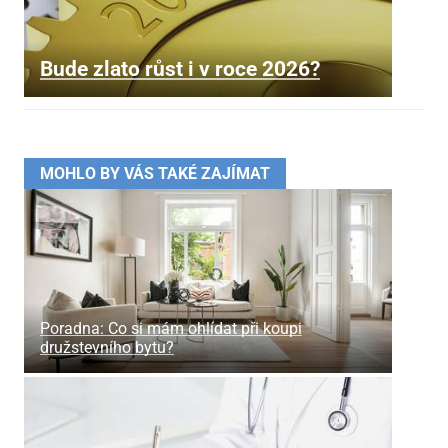
Bude zlato růst i v roce 2026?
MOHLO BY VÁS TAKÉ ZAJÍMAT
Poradna: Co si mám ohlídat při koupi
družstevního bytu?