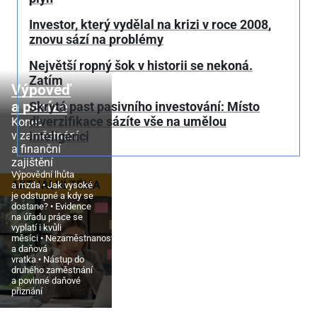
Investor, který vydělal na krizi v roce 2008,
znovu sází na problémy
Největší ropný šok v historii se nekoná.
Zatím
Výpověď
a peníze
Skrytá past pasivního investování: Místo
diverzifikace sázíte vše na umělou
Konec
v zaměstnání
inteligenci
a finanční
zajištění
Výpovědní lhůta
AKTUÁLNÍ TÉMA
a mzda
Jak vysoké
je odstupné a kdy se
dostane?
Evidence
na úřadu práce se
vyplatí i kvůli
měsíci
Nezaměstnanost
a daňová
vratka
Nástup do
druhého zaměstnání
a povinné daňové
přiznání