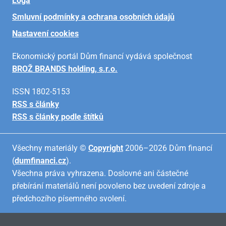
Loga
Smluvní podmínky a ochrana osobních údajů
Nastavení cookies
Ekonomický portál Dům financí vydává společnost
BROŽ BRANDS holding, s.r.o.
ISSN 1802-5153
RSS s články
RSS s články podle štítků
Všechny materiály ©
Copyright
2006–2026 Dům financí
(
dumfinanci.cz
).
Všechna práva vyhrazena. Doslovné ani částečné
přebírání materiálů není povoleno bez uvedení zdroje a
předchozího písemného svolení.