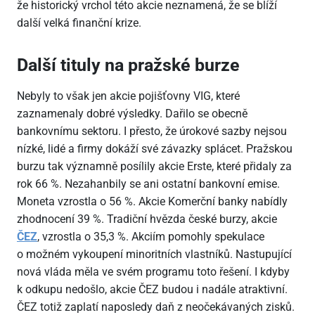
že historický vrchol této akcie neznamená, že se blíží
další velká finanční krize.
Další tituly na pražské burze
Nebyly to však jen akcie pojišťovny VIG, které
zaznamenaly dobré výsledky. Dařilo se obecně
bankovnímu sektoru. I přesto, že úrokové sazby nejsou
nízké, lidé a firmy dokáží své závazky splácet. Pražskou
burzu tak významně posílily akcie Erste, které přidaly za
rok 66 %. Nezahanbily se ani ostatní bankovní emise.
Moneta vzrostla o 56 %. Akcie Komerční banky nabídly
zhodnocení 39 %. Tradiční hvězda české burzy, akcie
ČEZ
, vzrostla o 35,3 %. Akciím pomohly spekulace
o možném vykoupení minoritních vlastníků. Nastupující
nová vláda měla ve svém programu toto řešení. I kdyby
k odkupu nedošlo, akcie ČEZ budou i nadále atraktivní.
ČEZ totiž zaplatí naposledy daň z neočekávaných zisků.