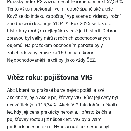
Pražský index PX zaznamenal fenomenální růst 52,58 %.
Tento výkon překonal i velmi dobré španělské akcie.
Když se do indexu započítají vyplacené dividendy, roční
zhodnocení dosahuje 61,34 %. Rok 2025 se tak stal
historicky druhým nejlepším v celé její historii. Dobrou
zprávou byl velký nárůst ročních zobchodovaných
objemů. Na pražském obchodním parketu byly
zobchodovány emise za 169 miliard korun.
Nejobchodovanější akcií byl jako vždy ČEZ.
Vítěz roku: pojišťovna VIG
Akcií, která na pražské burze nejvíc potěšila své
akcionáře, byla akcie pojišťovny VIG. Růst její ceny byl
neuvěřitelných 115,34 %. Akcie VIG tak dohání několik
let, kdy její cena prakticky nerostla, i přesto že čísla
pojišťovny rostou již několik let. VIG byla velmi
podhodnocenou akcií. Nynější růst tak nemusí být