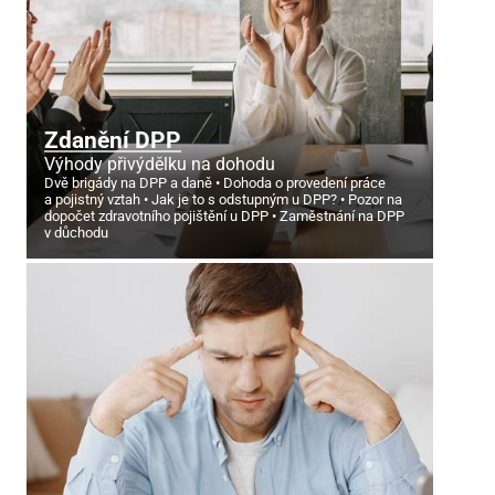
Zdanění DPP
Výhody přivýdělku na dohodu
Dvě brigády na DPP a daně
Dohoda o provedení práce
a pojistný vztah
Jak je to s odstupným u DPP?
Pozor na
dopočet zdravotního pojištění u DPP
Zaměstnání na DPP
v důchodu