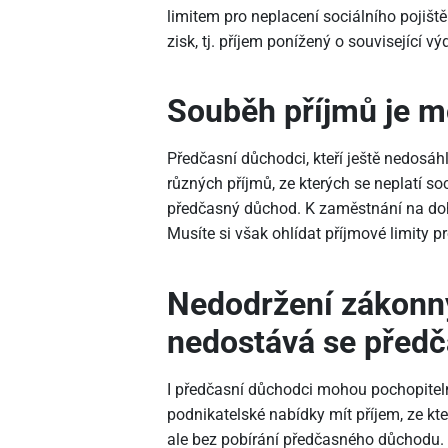
limitem pro neplacení sociálního pojišt
zisk, tj. příjem ponížený o související vý
Souběh příjmů je 
Předčasní důchodci, kteří ještě nedosá
různých příjmů, ze kterých se neplatí soc
předčasný důchod. K zaměstnání na doh
Musíte si však ohlídat příjmové limity pr
Nedodržení zákonn
nedostává se předč
I předčasní důchodci mohou pochopitel
podnikatelské nabídky mít příjem, ze kter
ale bez pobírání předčasného důchodu.