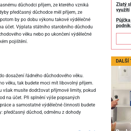
Zlatý s
asnému důchodci příjem, ze kterého vzniká
využití
Kdyby předčasný důchodce měl příjem, ze
ní, potom by po dobu výkonu takové výdělečné
Půjčka
podnik
a účet. Výplata státního starobního důchodu
ůchodového věku nebo po ukončení výdělečné
kém pojištění.
DALŠÍ
 do dosažení řádného důchodového věku.
 věku, tak budete moci mít libovolný příjem.
však musíte dodržovat příjmové limity, pokud
d na účet. Při splnění výše popsaných
práce a samostatné výdělečné činnosti budete
jmy: předčasný důchod, odměnu z dohody