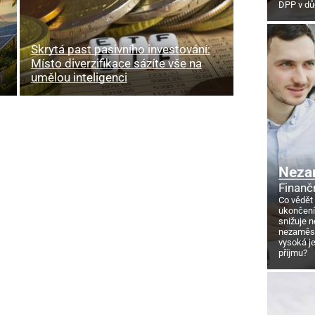
DPP v d
Skrytá past pasivního investování:
Místo diverzifikace sázíte vše na
umělou inteligenci
Neza
Finanč
Co vědět
ukončení
snižuje 
nezaměstn
vysoká j
příjmu?