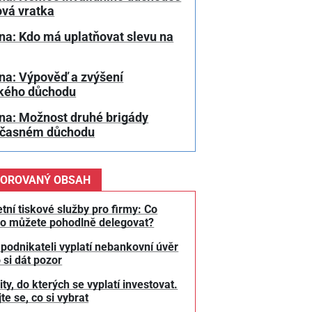
ová vratka
na: Kdo má uplatňovat slevu na
na: Výpověď a zvýšení
kého důchodu
na: Možnost druhé brigády
dčasném důchodu
OROVANÝ OBSAH
tní tiskové služby pro firmy: Co
o můžete pohodlně delegovat?
 podnikateli vyplatí nebankovní úvěr
 si dát pozor
y, do kterých se vyplatí investovat.
te se, co si vybrat