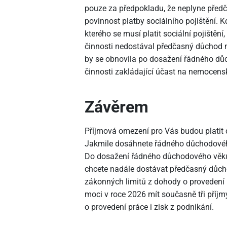
pouze za předpokladu, že neplyne předč
povinnost platby sociálního pojištění. 
kterého se musí platit sociální pojiště
činnosti nedostával předčasný důchod n
by se obnovila po dosažení řádného d
činnosti zakládající účast na nemocens
Závěrem
Příjmová omezení pro Vás budou platit
Jakmile dosáhnete řádného důchodového
Do dosažení řádného důchodového věku 
chcete nadále dostávat předčasný důcho
zákonných limitů z dohody o provedení 
moci v roce 2026 mít současně tři pří
o provedení práce i zisk z podnikání.