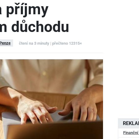
 příjmy
m důchodu
Penze
čtení na 3 minuty | přečteno 12315×
REKL
Finanční