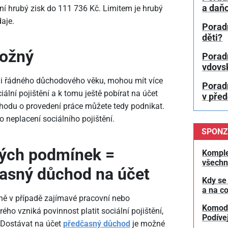
a daň
ění hrubý zisk do 111
736 Kč. Limitem je hrubý
daje.
Porad
děti?
možný
Porad
vdovs
hli řádného důchodového věku, mohou mít více
Porad
iální pojištění a k tomu ještě pobírat na účet
v pře
odu o provedení práce můžete tedy podnikat.
o neplacení sociálního pojištění.
SPONZ
ých podmínek =
Komple
všechn
asný důchod na účet
Kdy se
a na co
ně v případě zajímavé pracovní nebo
Komodit
ého vzniká povinnost platit sociální pojištění,
Podívej
 Dostávat na účet
předčasný důchod
je možné