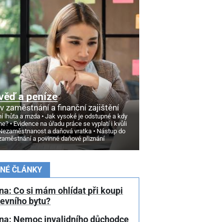
věď a peníze
v zaměstnání a finanční zajištění
í lhůta a mzda
Jak vysoké je odstupné a kdy
ne?
Evidence na úřadu práce se vyplatí i kvůli
Nezaměstnanost a daňová vratka
Nástup do
zaměstnání a povinné daňové přiznání
NÉ ČLÁNKY
a: Co si mám ohlídat při koupi
tevního bytu?
na: Nemoc invalidního důchodce