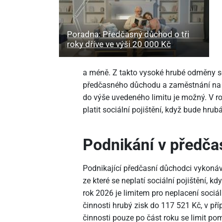
Poradna: Předčasný důchod o tři
roky dříve ve výši 20
000 Kč
a méně. Z takto vysoké hrubé odměny se 
předčasného důchodu a zaměstnání na
do výše uvedeného limitu je možný. V r
platit sociální pojištění, když bude hr
Podnikání v předč
Podnikající předčasní důchodci vykonáv
ze které se neplatí sociální pojištění, kd
rok 2026 je limitem pro neplacení sociá
činnosti hrubý zisk do 117
521 Kč, v př
činnosti pouze po část roku se limit pom