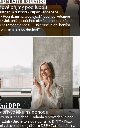
 příjem a důchod
ové příjmy pod lupou
stnání a důchod
Příjmy v roce 2026
d
Podnikání na „vedlejšák“ důchod většinou
e
Jak snižuje důchod nízká nemocenská nebo
v nezaměstnanosti?
Nájemné je oblíbeným
 příjmem, ale co důchod?
ění DPP
 přivýdělku na dohodu
ády na DPP a daně
Dohoda o provedení práce
ý vztah
Jak je to s odstupným u DPP?
Pozor
et zdravotního pojištění u DPP
Zaměstnání na