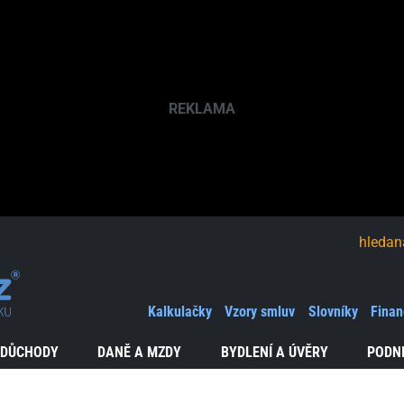
hledaná fráze
Kalkulačky
Vzory smluv
Slovníky
Finan
 DŮCHODY
DANĚ A MZDY
BYDLENÍ A ÚVĚRY
PODN