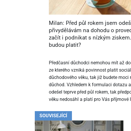
Milan: Před půl rokem jsem odeš
přivydělávám na dohodu o provede
začít i podnikat s nízkým ziskem
budou platit?
Předčasní důchodci nemohou mít až do
ze kterého vzniká povinnost platit soci
důchodového věku, tak již budete moci m
důchod. Vzhledem k formulaci dotazu a
odešel teprve před půl rokem, tak před
věku nedosáhl a platí pro Vás příjmové l
SOUVISEJÍCÍ