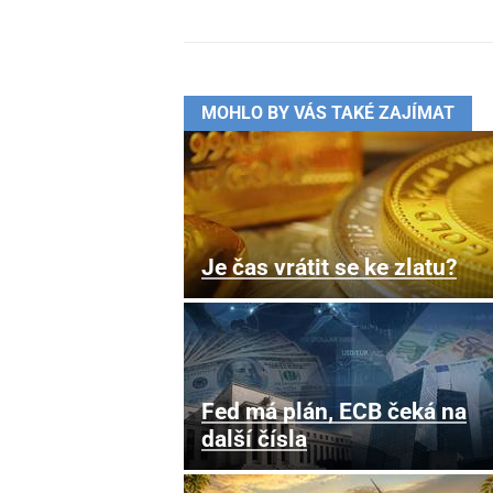
MOHLO BY VÁS TAKÉ ZAJÍMAT
Je čas vrátit se ke zlatu?
Fed má plán, ECB čeká na
další čísla