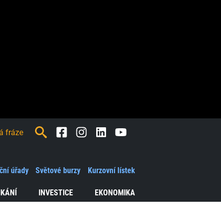
Facebook
Instagram
LinkedIn
Youtube
ční úřady
Světové burzy
Kurzovní lístek
IKÁNÍ
INVESTICE
EKONOMIKA