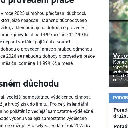
V roce 2025 si mohou předčasní důchodci,
kteří ještě nedosáhli řádného důchodového
věku, a kteří pracují na dohodu o provedení
práce, přivydělat na DPP měsíčně 11
499 Kč
neplatí sociální pojištění a souběh
 dohodu o provedení práce s hrubou odměnou
Výpo
oce 2026 se nebude z dohody o provedení práce
Konec 
ubá měsíční odměna 11
999 Kč a méně.
Výpovědn
se dosta
měsíci
druhého 
asném důchodu
ají vedlejší samostatnou výdělečnou činnost,
PODOB
yž je hrubý zisk do limitu. Pro celý kalendářní
Poradn
lního pojištění z vedlejší samostatné výdělečné
družs
ípadě výkonu vedlejší samostatné výdělečné
ěrně snižuje. Pro celý kalendářní rok 2025 byl
Porad