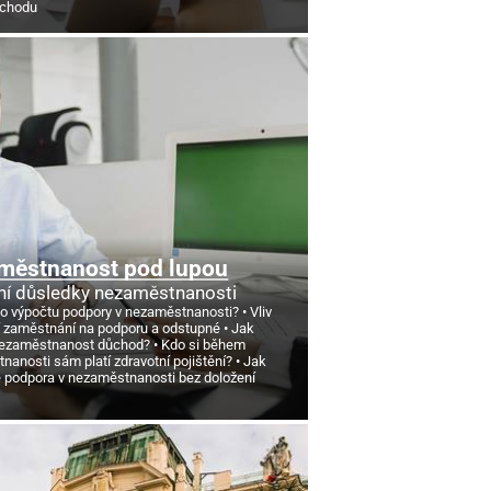
ůchodu
městnanost pod lupou
ní důsledky nezaměstnanosti
 o výpočtu podpory v nezaměstnanosti?
Vliv
 zaměstnání na podporu a odstupné
Jak
nezaměstnanost důchod?
Kdo si během
anosti sám platí zdravotní pojištění?
Jak
e podpora v nezaměstnanosti bez doložení