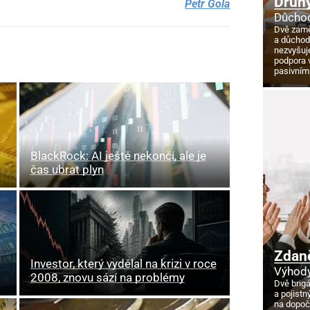
Druhý
Petr Gola
Důchod
Dvě zamě
a důcho
nezvyšuj
podpora 
pasivním
BlackRock: AI ještě nekončí, ale je
čas ubrat plyn
Zdan
Investor, který vydělal na krizi v roce
Výhody
2008, znovu sází na problémy
Dvě brig
a pojistn
na dopoč