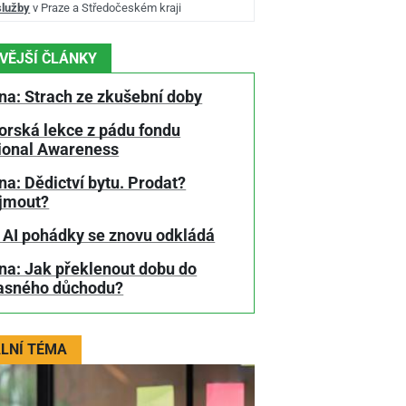
služby
v Praze a Středočeském kraji
VĚJŠÍ ČLÁNKY
na: Strach ze zkušební doby
orská lekce z pádu fondu
tional Awareness
a: Dědictví bytu. Prodat?
jmout?
 AI pohádky se znovu odkládá
na: Jak překlenout dobu do
asného důchodu?
LNÍ TÉMA