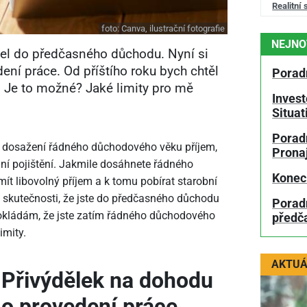
Realitní 
foto:
Canva, ilustrační fotografie
NEJNO
el do předčasného důchodu. Nyní si
ní práce. Od příštího roku bych chtěl
Porad
. Je to možné? Jaké limity pro mě
Invest
Situa
Poradn
 dosažení řádného důchodového věku příjem,
Prona
ální pojištění. Jakmile dosáhnete řádného
Konec
ít libovolný příjem a k tomu pobírat starobní
 skutečnosti, že jste do předčasného důchodu
Porad
pokládám, že jste zatím řádného důchodového
předč
imity.
AKTUÁ
Přivýdělek na dohodu
o provedení práce