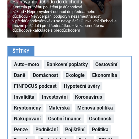
Plánování odchodu do důchodu
Kontrola průběhu pojištění je důchodový
základ
Nepromyšlený odchod do předčasného
důchodu
Nevyčerpání podpory v nezaměstnanosti
v předdůchodovém věku se nevyplácí
O invalidní důchod je
možné požádat i před šedesátkou
Nezapomeňte na
důchodové kalkulace s předdůchodem
ŠTÍTKY
Auto–moto
Bankovní poplatky
Cestování
Daně
Domácnost
Ekologie
Ekonomika
FINFOCUS podcast
Hypoteční úvěry
Invalidita
Investování
Koronavirus
Kryptoměny
Mateřská
Měnová politika
Nakupování
Osobní finance
Osobnosti
Penze
Podnikání
Pojištění
Politika