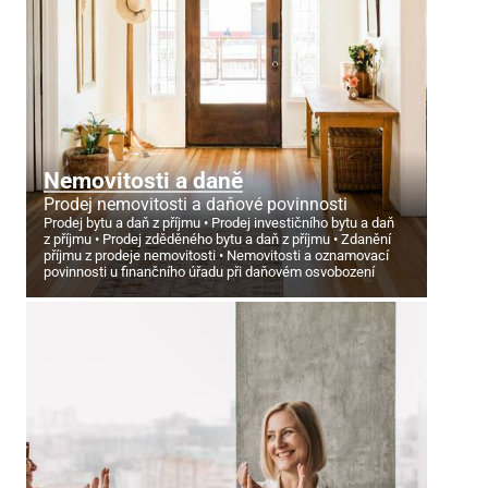
Nemovitosti a daně
Prodej nemovitosti a daňové povinnosti
Prodej bytu a daň z příjmu
Prodej investičního bytu a daň
z příjmu
Prodej zděděného bytu a daň z příjmu
Zdanění
příjmu z prodeje nemovitosti
Nemovitosti a oznamovací
povinnosti u finančního úřadu při daňovém osvobození