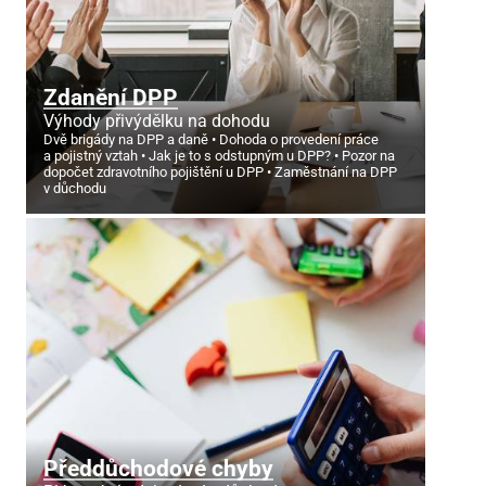
Zdanění DPP
Výhody přivýdělku na dohodu
Dvě brigády na DPP a daně
Dohoda o provedení práce
a pojistný vztah
Jak je to s odstupným u DPP?
Pozor na
dopočet zdravotního pojištění u DPP
Zaměstnání na DPP
v důchodu
Předdůchodové chyby