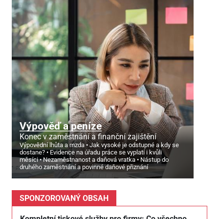
Výpověď a peníze
Konec v zaměstnání a finanční zajištění
Výpovědní lhůta a mzda
Jak vysoké je odstupné a kdy se
dostane?
Evidence na úřadu práce se vyplatí i kvůli
měsíci
Nezaměstnanost a daňová vratka
Nástup do
druhého zaměstnání a povinné daňové přiznání
SPONZOROVANÝ OBSAH
Kompletní tiskové služby pro firmy: Co všechno