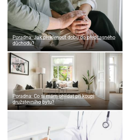
Poradna: Jak překlenout dobu do předčasného
důchodu?
Poradna: Co si mám ohlídat při koupi
družstevního bytu?