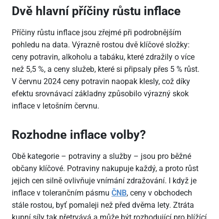
Dvě hlavní příčiny růstu inflace
Příčiny růstu inflace jsou zřejmé při podrobnějším
pohledu na data. Výrazně rostou dvě klíčové složky:
ceny potravin, alkoholu a tabáku, které zdražily o více
než 5,5 %, a ceny služeb, které si připsaly přes 5 % růst.
V červnu 2024 ceny potravin naopak klesly, což díky
efektu srovnávací základny způsobilo výrazný skok
inflace v letošním červnu.
Rozhodne inflace volby?
Obě kategorie – potraviny a služby – jsou pro běžné
občany klíčové. Potraviny nakupuje každý, a proto růst
jejich cen silně ovlivňuje vnímání zdražování. I když je
inflace v tolerančním pásmu
ČNB
, ceny v obchodech
stále rostou, byť pomaleji než před dvěma lety. Ztráta
kupní síly tak přetrvává a může být rozhodující pro blížící