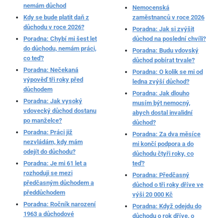
nemám důchod
Nemocenská
Kdy se bude platit daň z
zaměstnanců v roce 2026
důchodu v roce 2026?
Poradna: Jak si zvýšit
Poradna: Chybí mi šest let
důchod na poslední chvíli?
do důchodu, nemám práci,
Poradna: Budu vdovský
co teď?
důchod pobírat trvale?
Poradna: Nečekaná
Poradna: O kolik se mi od
výpověď tři roky před
ledna zvýší důchod?
důchodem
Poradna: Jak dlouho
Poradna: Jak vysoký
musím být nemocný,
vdovecký důchod dostanu
abych dostal invalidní
po manželce?
důchod?
Poradna: Práci již
Poradna: Za dva měsíce
nezvládám, kdy mám
mi končí podpora a do
odejít do důchodu?
důchodu čtyři roky, co
Poradna: Je mi 61 let a
teď?
rozhoduji se mezi
Poradna: Předčasný
předčasným důchodem a
důchod o tři roky dříve ve
předdůchodem
výši 20 000 Kč
Poradna: Ročník narození
Poradna: Když odejdu do
1963 a důchodové
důchodu o rok dříve, o