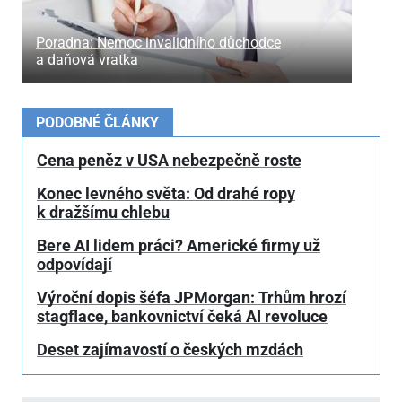
Poradna: Nemoc invalidního důchodce
a daňová vratka
PODOBNÉ ČLÁNKY
Cena peněz v USA nebezpečně roste
Konec levného světa: Od drahé ropy
k dražšímu chlebu
Bere AI lidem práci? Americké firmy už
odpovídají
Výroční dopis šéfa JPMorgan: Trhům hrozí
stagflace, bankovnictví čeká AI revoluce
Deset zajímavostí o českých mzdách