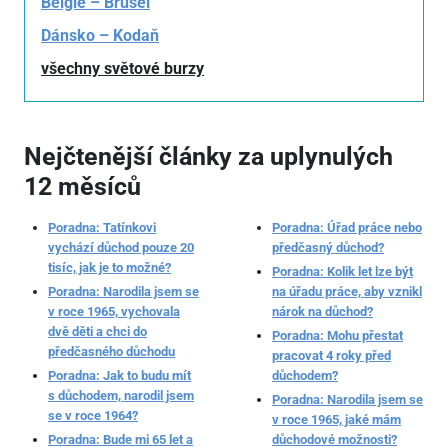
Belgie – Brusel
Dánsko – Kodaň
všechny světové burzy
Nejčtenější články za uplynulých
12 měsíců
Poradna: Tatínkovi
Poradna: Úřad práce nebo
vychází důchod pouze 20
předčasný důchod?
tisíc, jak je to možné?
Poradna: Kolik let lze být
Poradna: Narodila jsem se
na úřadu práce, aby vznikl
v roce 1965, vychovala
nárok na důchod?
dvě děti a chci do
Poradna: Mohu přestat
předčasného důchodu
pracovat 4 roky před
Poradna: Jak to budu mít
důchodem?
s důchodem, narodil jsem
Poradna: Narodila jsem se
se v roce 1964?
v roce 1965, jaké mám
Poradna: Bude mi 65 let a
důchodové možnosti?