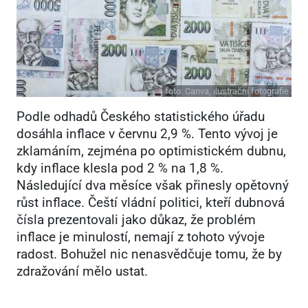
foto:
Canva, ilustrační fotografie
Podle odhadů Českého statistického úřadu
dosáhla inflace v červnu 2,9 %. Tento vývoj je
zklamáním, zejména po optimistickém dubnu,
kdy inflace klesla pod 2 % na 1,8 %.
Následující dva měsíce však přinesly opětovný
růst inflace. Čeští vládní politici, kteří dubnová
čísla prezentovali jako důkaz, že problém
inflace je minulostí, nemají z tohoto vývoje
radost. Bohužel nic nenasvědčuje tomu, že by
zdražování mělo ustat.