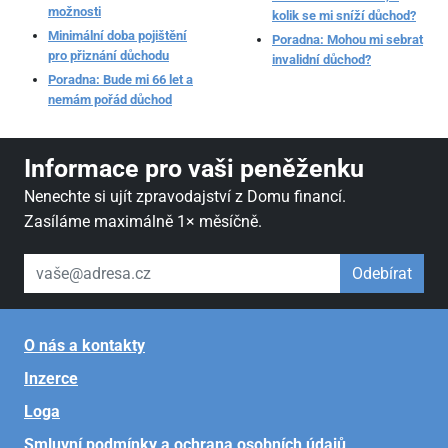
možnosti
kolik se mi sníží důchod?
Minimální doba pojištění
Poradna: Mohou mi sebrat
pro přiznání důchodu
invalidní důchod?
Poradna: Bude mi 66 let a
nemám pořád důchod
Informace pro vaši peněženku
Nenechte si ujít zpravodajství z Domu financí.
Zasíláme maximálně 1× měsíčně.
váš email
Odebírat
O nás a kontakty
Inzerce
Loga
Smluvní podmínky a ochrana osobních údajů