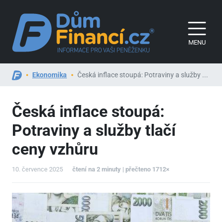
MENU
Ekonomika
Česká inflace stoupá: Potraviny a služby ...
Česká inflace stoupá:
Potraviny a služby tlačí
ceny vzhůru
10. července 2025
čtení na 2 minuty | přečteno 1712×