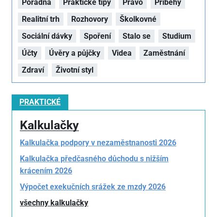
Poradna
Praktické tipy
Právo
Příběhy
Realitní trh
Rozhovory
Školkovné
Sociální dávky
Spoření
Stalo se
Studium
Účty
Úvěry a půjčky
Videa
Zaměstnání
Zdraví
Životní styl
PRAKTICKÉ
Kalkulačky
Kalkulačka podpory v nezaměstnanosti 2026
Kalkulačka předčasného důchodu s nižším
krácením 2026
Výpočet exekučních srážek ze mzdy 2026
všechny kalkulačky