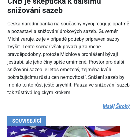
ČNB je skeptická k dalšímu
snižování sazeb
Česká národní banka na současný vývoj reaguje opatrně
a pozastavila snižování úrokových sazeb. Guvernér
Michl varuje, že je v případě potřeby připraven sazby
zvýšit. Tento scénář však považuji za méně
pravděpodobný, protože Michlova prohlášení bývají
jestřábí, ale jeho činy spíše umírněné. Prostor pro další
snižování sazeb je letos omezený, zejména kvůli
pokračujícímu růstu cen nemovitostí. Snížení sazeb by
mohlo tento růst ještě urychlit. Pauza ve snižování sazeb
tak zůstává logickým krokem.
Matěj Široký
SOUVISEJÍCÍ