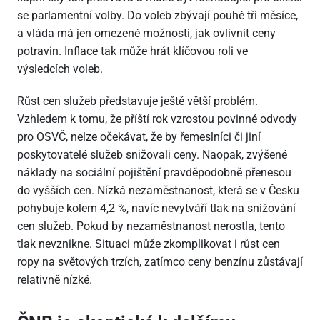
se parlamentní volby. Do voleb zbývají pouhé tři měsíce,
a vláda má jen omezené možnosti, jak ovlivnit ceny
potravin. Inflace tak může hrát klíčovou roli ve
výsledcích voleb.
Růst cen služeb představuje ještě větší problém.
Vzhledem k tomu, že příští rok vzrostou povinné odvody
pro OSVČ, nelze očekávat, že by řemeslníci či jiní
poskytovatelé služeb snižovali ceny. Naopak, zvýšené
náklady na sociální pojištění pravděpodobně přenesou
do vyšších cen. Nízká nezaměstnanost, která se v Česku
pohybuje kolem 4,2 %, navíc nevytváří tlak na snižování
cen služeb. Pokud by nezaměstnanost nerostla, tento
tlak nevznikne. Situaci může zkomplikovat i růst cen
ropy na světových trzích, zatímco ceny benzínu zůstávají
relativně nízké.