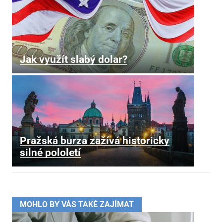
Jak využít slabý dolar?
Pražská burza zažívá historicky
silné pololetí
MOHLO BY VÁS TAKÉ ZAJÍMAT