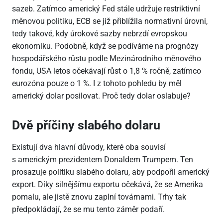
sazeb. Zatímco americký Fed stále udržuje restriktivní
měnovou politiku, ECB se již přiblížila normativní úrovni,
tedy takové, kdy úrokové sazby nebrzdí evropskou
ekonomiku. Podobně, když se podíváme na prognózy
hospodářského růstu podle Mezinárodního měnového
fondu, USA letos očekávají růst o 1,8 % ročně, zatímco
eurozóna pouze o 1 %. I z tohoto pohledu by měl
americký dolar posilovat. Proč tedy dolar oslabuje?
Dvě příčiny slabého dolaru
Existují dva hlavní důvody, které oba souvisí
s americkým prezidentem Donaldem Trumpem. Ten
prosazuje politiku slabého dolaru, aby podpořil americký
export. Díky silnějšímu exportu očekává, že se Amerika
pomalu, ale jistě znovu zaplní továrnami. Trhy tak
předpokládají, že se mu tento záměr podaří.