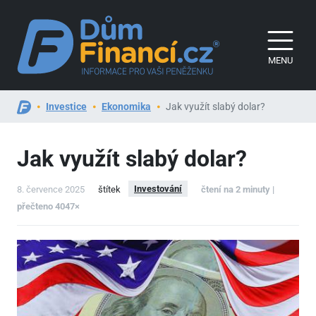
MENU
Investice
Ekonomika
Jak využít slabý dolar?
Jak využít slabý dolar?
Investování
8. července 2025
štítek
čtení na 2 minuty |
přečteno 4047×