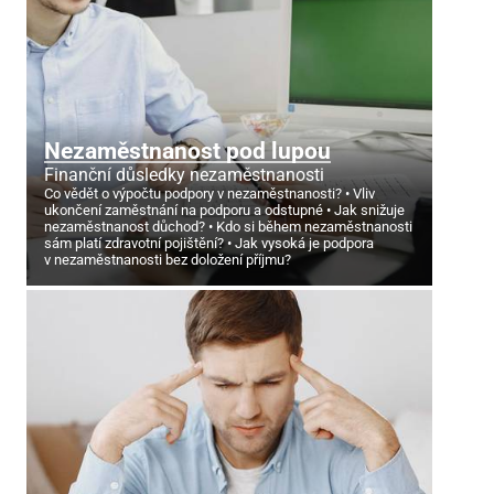
Nezaměstnanost pod lupou
Finanční důsledky nezaměstnanosti
Co vědět o výpočtu podpory v nezaměstnanosti?
Vliv
ukončení zaměstnání na podporu a odstupné
Jak snižuje
nezaměstnanost důchod?
Kdo si během nezaměstnanosti
sám platí zdravotní pojištění?
Jak vysoká je podpora
v nezaměstnanosti bez doložení příjmu?