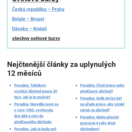
Česká republika – Praha
Belgie – Brusel
Dánsko – Kodaň
všechny světové burzy
Nejčtenější články za uplynulých
12 měsíců
Poradna: Tatínkovi
Poradna: Úřad práce nebo
vychází důchod pouze 20
předčasný důchod?
tisíc, jak je to možné?
Poradna: Kolik let lze být
Poradna: Narodila jsem se
na úřadu práce, aby vznikl
v roce 1965, vychovala
nárok na důchod?
dvě děti a chci do
Poradna: Mohu přestat
předčasného důchodu
pracovat 4 roky před
Poradna: Jak to budu mít
důchodem?