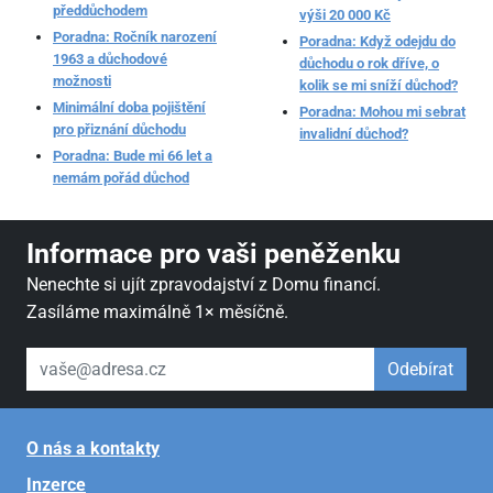
předdůchodem
výši 20 000 Kč
Poradna: Ročník narození
Poradna: Když odejdu do
1963 a důchodové
důchodu o rok dříve, o
možnosti
kolik se mi sníží důchod?
Minimální doba pojištění
Poradna: Mohou mi sebrat
pro přiznání důchodu
invalidní důchod?
Poradna: Bude mi 66 let a
nemám pořád důchod
Informace pro vaši peněženku
Nenechte si ujít zpravodajství z Domu financí.
Zasíláme maximálně 1× měsíčně.
váš email
Odebírat
O nás a kontakty
Inzerce