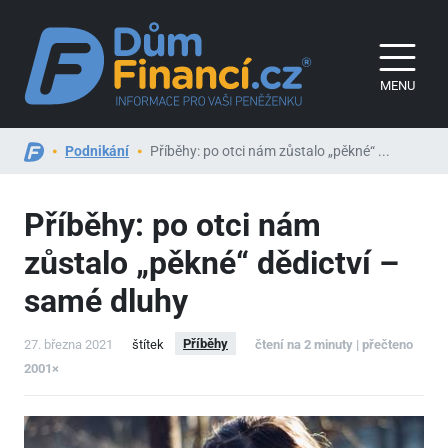
MENU
Podnikání
Příběhy: po otci nám zůstalo „pěkné“ ...
Příběhy: po otci nám
zůstalo „pěkné“ dědictví –
samé dluhy
Příběhy
27. března 2021
štítek
čtení na 2 minuty | přečteno
2001×