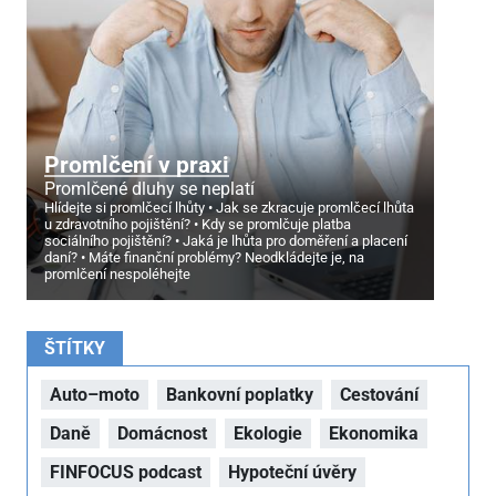
Promlčení v praxi
Promlčené dluhy se neplatí
Hlídejte si promlčecí lhůty
Jak se zkracuje promlčecí lhůta
u zdravotního pojištění?
Kdy se promlčuje platba
sociálního pojištění?
Jaká je lhůta pro doměření a placení
daní?
Máte finanční problémy? Neodkládejte je, na
promlčení nespoléhejte
ŠTÍTKY
Auto–moto
Bankovní poplatky
Cestování
Daně
Domácnost
Ekologie
Ekonomika
FINFOCUS podcast
Hypoteční úvěry