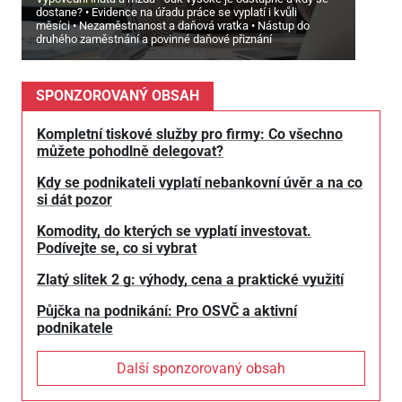
dostane?
Evidence na úřadu práce se vyplatí i kvůli
měsíci
Nezaměstnanost a daňová vratka
Nástup do
druhého zaměstnání a povinné daňové přiznání
SPONZOROVANÝ OBSAH
Kompletní tiskové služby pro firmy: Co všechno
můžete pohodlně delegovat?
Kdy se podnikateli vyplatí nebankovní úvěr a na co
si dát pozor
Komodity, do kterých se vyplatí investovat.
Podívejte se, co si vybrat
Zlatý slitek 2 g: výhody, cena a praktické využití
Půjčka na podnikání: Pro OSVČ a aktivní
podnikatele
Další sponzorovaný obsah