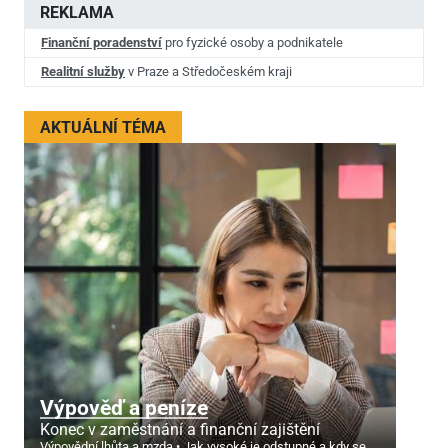
REKLAMA
Finanční poradenství
pro fyzické osoby a podnikatele
Realitní služby
v Praze a Středočeském kraji
AKTUÁLNÍ TÉMA
Výpověď a peníze
Konec v zaměstnání a finanční zajištění
Výpovědní lhůta a mzda
Jak vysoké je odstupné a kdy se