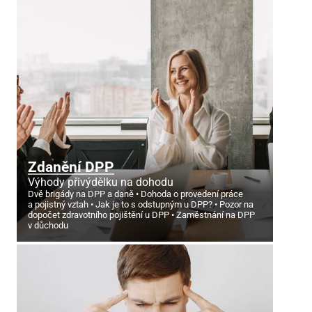
Zdanění DPP
Výhody přivýdělku na dohodu
Dvě brigády na DPP a daně
Dohoda o provedení práce
a pojistný vztah
Jak je to s odstupným u DPP?
Pozor na
dopočet zdravotního pojištění u DPP
Zaměstnání na DPP
v důchodu