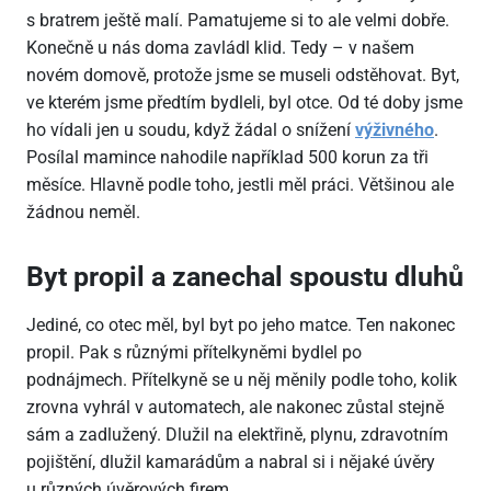
s bratrem ještě malí. Pamatujeme si to ale velmi dobře.
Konečně u nás doma zavládl klid. Tedy – v našem
novém domově, protože jsme se museli odstěhovat. Byt,
ve kterém jsme předtím bydleli, byl otce. Od té doby jsme
ho vídali jen u soudu, když žádal o snížení
výživného
.
Posílal mamince nahodile například 500 korun za tři
měsíce. Hlavně podle toho, jestli měl práci. Většinou ale
žádnou neměl.
Byt propil a zanechal spoustu dluhů
Jediné, co otec měl, byl byt po jeho matce. Ten nakonec
propil. Pak s různými přítelkyněmi bydlel po
podnájmech. Přítelkyně se u něj měnily podle toho, kolik
zrovna vyhrál v automatech, ale nakonec zůstal stejně
sám a zadlužený. Dlužil na elektřině, plynu, zdravotním
pojištění, dlužil kamarádům a nabral si i nějaké úvěry
u různých úvěrových firem.