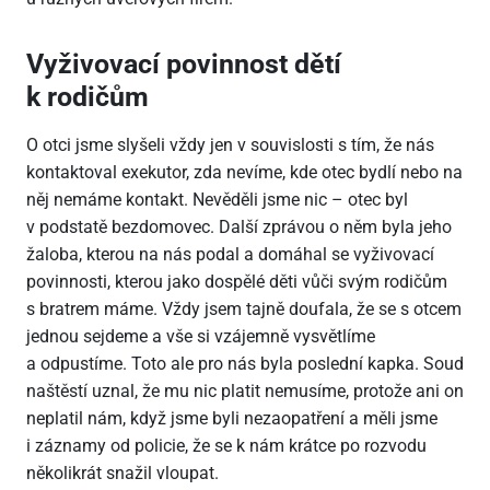
Vyživovací povinnost dětí
k rodičům
O otci jsme slyšeli vždy jen v souvislosti s tím, že nás
kontaktoval exekutor, zda nevíme, kde otec bydlí nebo na
něj nemáme kontakt. Nevěděli jsme nic – otec byl
v podstatě bezdomovec. Další zprávou o něm byla jeho
žaloba, kterou na nás podal a domáhal se vyživovací
povinnosti, kterou jako dospělé děti vůči svým rodičům
s bratrem máme. Vždy jsem tajně doufala, že se s otcem
jednou sejdeme a vše si vzájemně vysvětlíme
a odpustíme. Toto ale pro nás byla poslední kapka. Soud
naštěstí uznal, že mu nic platit nemusíme, protože ani on
neplatil nám, když jsme byli nezaopatření a měli jsme
i záznamy od policie, že se k nám krátce po rozvodu
několikrát snažil vloupat.