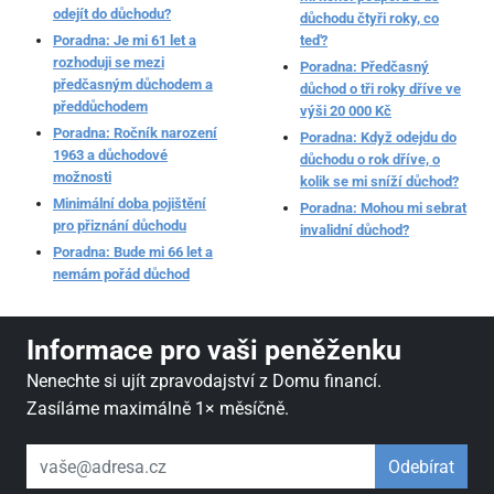
odejít do důchodu?
důchodu čtyři roky, co
Poradna: Je mi 61 let a
teď?
rozhoduji se mezi
Poradna: Předčasný
předčasným důchodem a
důchod o tři roky dříve ve
předdůchodem
výši 20 000 Kč
Poradna: Ročník narození
Poradna: Když odejdu do
1963 a důchodové
důchodu o rok dříve, o
možnosti
kolik se mi sníží důchod?
Minimální doba pojištění
Poradna: Mohou mi sebrat
pro přiznání důchodu
invalidní důchod?
Poradna: Bude mi 66 let a
nemám pořád důchod
Informace pro vaši peněženku
Nenechte si ujít zpravodajství z Domu financí.
Zasíláme maximálně 1× měsíčně.
váš email
Odebírat