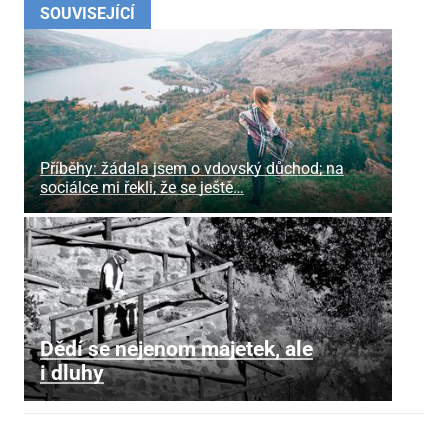
SOUVISEJÍCÍ
Příběhy: žádala jsem o vdovský důchod; na
sociálce mi řekli, že se ještě…
Dědí se nejenom majetek, ale
i dluhy