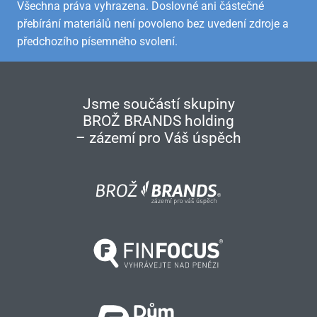
Všechna práva vyhrazena. Doslovné ani částečné
přebírání materiálů není povoleno bez uvedení zdroje a
předchozího písemného svolení.
Jsme součástí skupiny
BROŽ BRANDS holding
– zázemí pro Váš úspěch