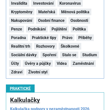
Invalidita
Investování
Koronavirus
Kryptoměny
Mateřská
Měnová politika
Nakupování
Osobní finance
Osobnosti
Penze
Podnikání
Pojištění
Politika
Poradna
Praktické tipy
Právo
Příběhy
Realitní trh
Rozhovory
Školkovné
Sociální dávky
Spoření
Stalo se
Studium
Účty
Úvěry a půjčky
Videa
Zaměstnání
Zdraví
Životní styl
PRAKTICKÉ
Kalkulačky
Kalkulačka podpory v nezaměstnanosti 2026