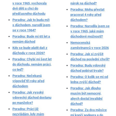
v roce 1965, vychovala
nárok na důchod?
dvě děti a chci do
Poradna: Mohu přestat
předčasného důchodu
pracovat 4 roky před
Poradna: Jak to budu mít
důchodem?
s důchodem, narodil jsem
Poradna: Narodila jsem se
se v roce 1964?
v roce 1965, jaké mám
Poradna: Bude mi 65 let a
důchodové možnosti?
nemám důchod
Nemocenská
Kdy se bude platit daň z
zaměstnanců v roce 2026
důchodu v roce 2026?
Poradna: Jak si zvýšit
Poradna: Chybí mi šest let
důchod na poslední chvíli?
do důchodu, nemám práci,
Poradna: Budu vdovský
co teď?
důchod pobírat trvale?
Poradna: Nečekaná
Poradna: O kolik se mi od
výpověď tři roky před
ledna zvýší důchod?
důchodem
Poradna: Jak dlouho
Poradna: Jak vysoký
musím být nemocný,
vdovecký důchod dostanu
abych dostal invalidní
po manželce?
důchod?
Poradna: Práci již
Poradna: Za dva měsíce
nezvládám, kdy mám
mi končí podpora a do