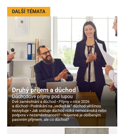
DALŠÍ TÉMATA
Druhý příjem a důchod
Důchodové příjmy pod lupou
Dvě zaměstnání a důchod
Příjmy v roce 2026
a důchod
Podnikání na „vedlejšák“ důchod většinou
nezvyšuje
Jak snižuje důchod nízká nemocenská nebo
podpora v nezaměstnanosti?
Nájemné je oblíbeným
pasivním příjmem, ale co důchod?