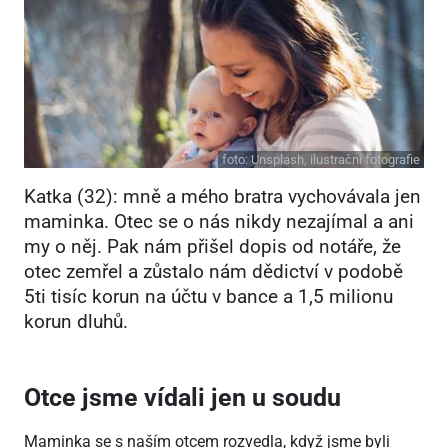
foto:
Unsplash, ilustrační fotografie
Katka (32): mně a mého bratra vychovávala jen
maminka. Otec se o nás nikdy nezajímal a ani
my o něj. Pak nám přišel dopis od notáře, že
otec zemřel a zůstalo nám dědictví v podobě
5ti tisíc korun na účtu v bance a 1,5 milionu
korun dluhů.
Otce jsme vídali jen u soudu
Maminka se s naším otcem rozvedla, když jsme byli