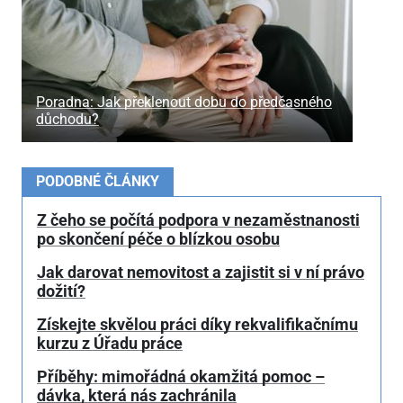
Poradna: Jak překlenout dobu do předčasného
důchodu?
PODOBNÉ ČLÁNKY
Z čeho se počítá podpora v nezaměstnanosti
po skončení péče o blízkou osobu
Jak darovat nemovitost a zajistit si v ní právo
dožití?
Získejte skvělou práci díky rekvalifikačnímu
kurzu z Úřadu práce
Příběhy: mimořádná okamžitá pomoc –
dávka, která nás zachránila