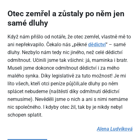
Otec zemřel a zůstaly po něm jen
samé dluhy
Když nám přišlo od notáře, že otec zemřel, vlastně mě to
ani nepřekvapilo. Čekalo nás „pěkné
dědictví
“ – samé
dluhy. Nezbylo nám tedy nic jiného, než celé dědictví
odmítnout. Učinili jsme tak všichni: já, maminka i bratr.
Museli jsme dokonce odmítnout dědictví i za mého
malého synka. Díky legislativě za tuto možnost! Je mi
líto všech, kteří otci peníze půjčili,ale dluhy po něm
splácet nebudeme (naštěstí díky odmítnutí dědictví
nemusíme). Nevěděli jsme o nich a ani s nimi nemáme
nic společného. I kdyby otec žil, tak by je nikdy nebyl
schopen splatit.
Alena Ludvíková