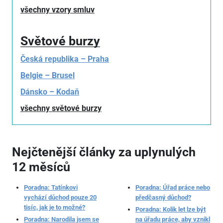
všechny vzory smluv
Světové burzy
Česká republika – Praha
Belgie – Brusel
Dánsko – Kodaň
všechny světové burzy
Nejčtenější články za uplynulých
12 měsíců
Poradna: Tatínkovi
Poradna: Úřad práce nebo
vychází důchod pouze 20
předčasný důchod?
tisíc, jak je to možné?
Poradna: Kolik let lze být
Poradna: Narodila jsem se
na úřadu práce, aby vznikl