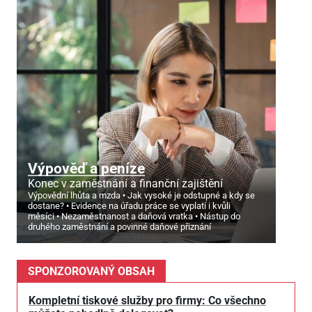
Výpověď a peníze
Konec v zaměstnání a finanční zajištění
Výpovědní lhůta a mzda
Jak vysoké je odstupné a kdy se
dostane?
Evidence na úřadu práce se vyplatí i kvůli
měsíci
Nezaměstnanost a daňová vratka
Nástup do
druhého zaměstnání a povinné daňové přiznání
SPONZOROVANÝ OBSAH
Kompletní tiskové služby pro firmy: Co všechno