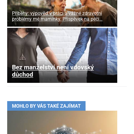
Příběhy: výpověď v práci a vážné zdravotní
problémy mé maminky. Příspěvek na péči…
Bez manželství není vdovský
důchod
MOHLO BY VÁS TAKÉ ZAJÍMAT