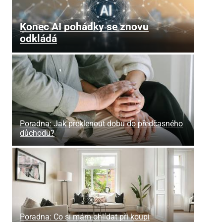
Konec AI pohádky se znovu
odkládá
Poradna: Jak překlenout dobu do předčasného
důchodu?
Poradna: Co si mám ohlídat při koupi