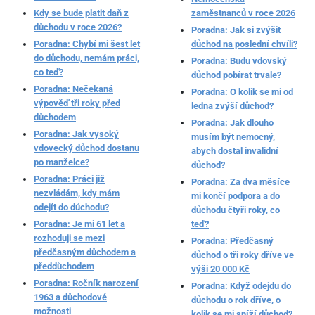
Kdy se bude platit daň z
zaměstnanců v roce 2026
důchodu v roce 2026?
Poradna: Jak si zvýšit
Poradna: Chybí mi šest let
důchod na poslední chvíli?
do důchodu, nemám práci,
Poradna: Budu vdovský
co teď?
důchod pobírat trvale?
Poradna: Nečekaná
Poradna: O kolik se mi od
výpověď tři roky před
ledna zvýší důchod?
důchodem
Poradna: Jak dlouho
Poradna: Jak vysoký
musím být nemocný,
vdovecký důchod dostanu
abych dostal invalidní
po manželce?
důchod?
Poradna: Práci již
Poradna: Za dva měsíce
nezvládám, kdy mám
mi končí podpora a do
odejít do důchodu?
důchodu čtyři roky, co
Poradna: Je mi 61 let a
teď?
rozhoduji se mezi
Poradna: Předčasný
předčasným důchodem a
důchod o tři roky dříve ve
předdůchodem
výši 20 000 Kč
Poradna: Ročník narození
Poradna: Když odejdu do
1963 a důchodové
důchodu o rok dříve, o
možnosti
kolik se mi sníží důchod?