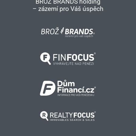
BROŽ BRANDS holding
– zázemí pro Váš úspěch