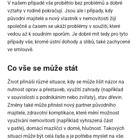
V našem případě vše proběhlo bez problémů a dobré
vztahy v rodině pokračují. Jsou ale i případy, kdy
původní majitelé a nový vlastník v nemovitosti žijí
společně a časem se ukáží problémy v soužití, které
vedou až k soudním sporům. Je dobré mít tedy pro tyto
případy vše, kromě ústní dohody a slibů, také zachycené
ve smlouvě.
Co vše se může stát
Život přináší různé situace, kdy se může lišit názor na
nutnost oprav a přestaveb, využití zahrady (například
v souvislosti s podnikáním nebo zvířaty), stav dřevin.
Změny také může přinést nový partner původního
majitele, zdravotní komplikace, které mění možnost
využívání nemovitosti (například vyhrazená část
v patře), domácí mazlíčci v domě, hlučnost. Takových
situací může být celá řada a je potřeba myslet na vše.