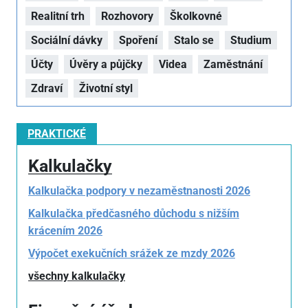
Realitní trh
Rozhovory
Školkovné
Sociální dávky
Spoření
Stalo se
Studium
Účty
Úvěry a půjčky
Videa
Zaměstnání
Zdraví
Životní styl
PRAKTICKÉ
Kalkulačky
Kalkulačka podpory v nezaměstnanosti 2026
Kalkulačka předčasného důchodu s nižším
krácením 2026
Výpočet exekučních srážek ze mzdy 2026
všechny kalkulačky