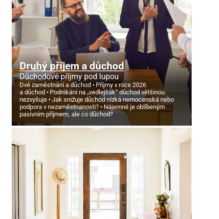
Druhý příjem a důchod
Důchodové příjmy pod lupou
Dvě zaměstnání a důchod
Příjmy v roce 2026
a důchod
Podnikání na „vedlejšák“ důchod většinou
nezvyšuje
Jak snižuje důchod nízká nemocenská nebo
podpora v nezaměstnanosti?
Nájemné je oblíbeným
pasivním příjmem, ale co důchod?