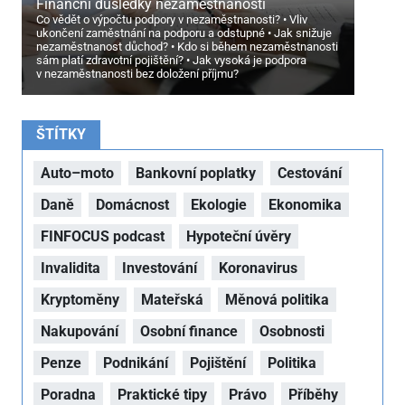
Finanční důsledky nezaměstnanosti
Co vědět o výpočtu podpory v nezaměstnanosti?
Vliv
ukončení zaměstnání na podporu a odstupné
Jak snižuje
nezaměstnanost důchod?
Kdo si během nezaměstnanosti
sám platí zdravotní pojištění?
Jak vysoká je podpora
v nezaměstnanosti bez doložení příjmu?
ŠTÍTKY
Auto–moto
Bankovní poplatky
Cestování
Daně
Domácnost
Ekologie
Ekonomika
FINFOCUS podcast
Hypoteční úvěry
Invalidita
Investování
Koronavirus
Kryptoměny
Mateřská
Měnová politika
Nakupování
Osobní finance
Osobnosti
Penze
Podnikání
Pojištění
Politika
Poradna
Praktické tipy
Právo
Příběhy