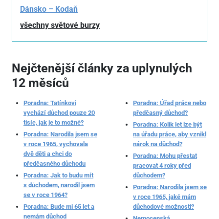
Dánsko – Kodaň
všechny světové burzy
Nejčtenější články za uplynulých
12 měsíců
Poradna: Tatínkovi
Poradna: Úřad práce nebo
vychází důchod pouze 20
předčasný důchod?
tisíc, jak je to možné?
Poradna: Kolik let lze být
Poradna: Narodila jsem se
na úřadu práce, aby vznikl
v roce 1965, vychovala
nárok na důchod?
dvě děti a chci do
Poradna: Mohu přestat
předčasného důchodu
pracovat 4 roky před
Poradna: Jak to budu mít
důchodem?
s důchodem, narodil jsem
Poradna: Narodila jsem se
se v roce 1964?
v roce 1965, jaké mám
Poradna: Bude mi 65 let a
důchodové možnosti?
nemám důchod
Nemocenská