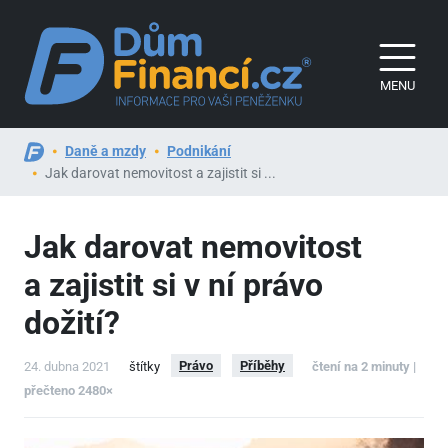
MENU
Daně a mzdy
Podnikání
Jak darovat nemovitost a zajistit si ...
Jak darovat nemovitost
a zajistit si v ní právo
dožití?
Právo
Příběhy
24. dubna 2021
štítky
čtení na 2 minuty |
přečteno 2480×