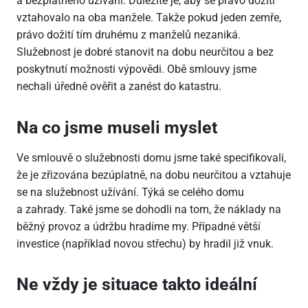
a bezplatného užívání. Důležité je, aby se právo dožití
vztahovalo na oba manžele. Takže pokud jeden zemře,
právo dožití tím druhému z manželů nezaniká.
Služebnost je dobré stanovit na dobu neurčitou a bez
poskytnutí možnosti výpovědi. Obě smlouvy jsme
nechali úředně ověřit a zanést do katastru.
Na co jsme museli myslet
Ve smlouvě o služebnosti domu jsme také specifikovali,
že je zřizována bezúplatně, na dobu neurčitou a vztahuje
se na služebnost užívání. Týká se celého domu
a zahrady. Také jsme se dohodli na tom, že náklady na
běžný provoz a údržbu hradíme my. Případné větší
investice (například novou střechu) by hradil již vnuk.
Ne vždy je situace takto ideální