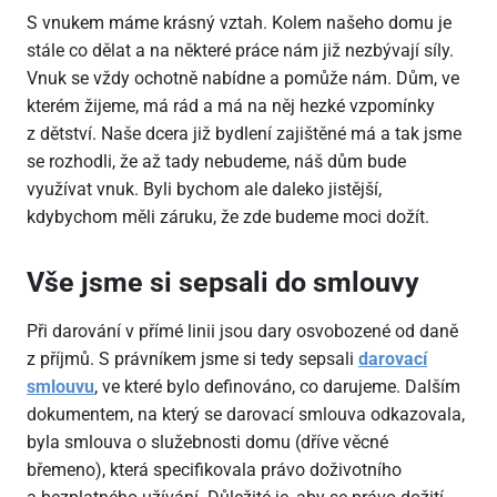
S vnukem máme krásný vztah. Kolem našeho domu je
stále co dělat a na některé práce nám již nezbývají síly.
Vnuk se vždy ochotně nabídne a pomůže nám. Dům, ve
kterém žijeme, má rád a má na něj hezké vzpomínky
z dětství. Naše dcera již bydlení zajištěné má a tak jsme
se rozhodli, že až tady nebudeme, náš dům bude
využívat vnuk. Byli bychom ale daleko jistější,
kdybychom měli záruku, že zde budeme moci dožít.
Vše jsme si sepsali do smlouvy
Při darování v přímé linii jsou dary osvobozené od daně
z příjmů. S právníkem jsme si tedy sepsali
darovací
smlouvu
, ve které bylo definováno, co darujeme. Dalším
dokumentem, na který se darovací smlouva odkazovala,
byla smlouva o služebnosti domu (dříve věcné
břemeno), která specifikovala právo doživotního