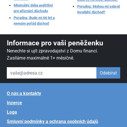
Minimální doba pojištění
Poradna: Mohou mi sebrat
pro přiznání důchodu
invalidní důchod?
Poradna: Bude mi 66 let a
nemám pořád důchod
Informace pro vaši peněženku
Nenechte si ujít zpravodajství z Domu financí.
Zasíláme maximálně 1× měsíčně.
váš email
Odebírat
O nás a kontakty
Inzerce
Loga
Smluvní podmínky a ochrana osobních údajů