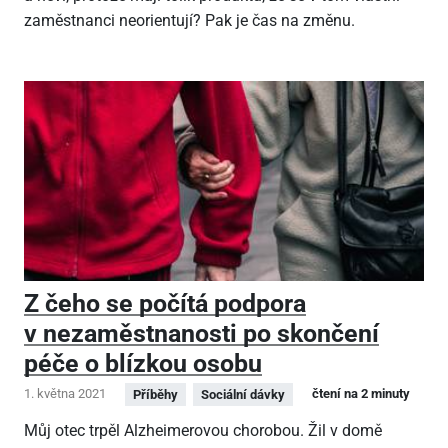
zaměstnanci neorientují? Pak je čas na změnu.
Z čeho se počítá podpora
v nezaměstnanosti po skončení
péče o blízkou osobu
1. května 2021
čtení na 2 minuty
Příběhy
Sociální dávky
Můj otec trpěl Alzheimerovou chorobou. Žil v domě