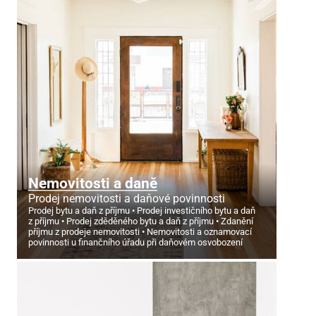
Nemovitosti a daně
Prodej nemovitosti a daňové povinnosti
Prodej bytu a daň z příjmu
Prodej investičního bytu a daň
z příjmu
Prodej zděděného bytu a daň z příjmu
Zdanění
příjmu z prodeje nemovitosti
Nemovitosti a oznamovací
povinnosti u finančního úřadu při daňovém osvobození