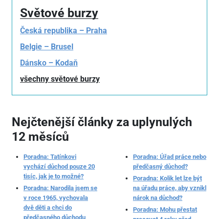
Světové burzy
Česká republika – Praha
Belgie – Brusel
Dánsko – Kodaň
všechny světové burzy
Nejčtenější články za uplynulých
12 měsíců
Poradna: Tatínkovi
Poradna: Úřad práce nebo
vychází důchod pouze 20
předčasný důchod?
tisíc, jak je to možné?
Poradna: Kolik let lze být
Poradna: Narodila jsem se
na úřadu práce, aby vznikl
v roce 1965, vychovala
nárok na důchod?
dvě děti a chci do
Poradna: Mohu přestat
předčasného důchodu