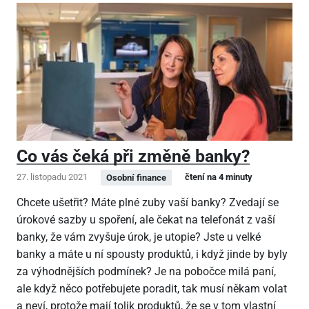
Co vás čeká při změně banky?
27. listopadu 2021
čtení na 4 minuty
Osobní finance
Chcete ušetřit? Máte plné zuby vaší banky? Zvedají se
úrokové sazby u spoření, ale čekat na telefonát z vaší
banky, že vám zvyšuje úrok, je utopie? Jste u velké
banky a máte u ní spousty produktů, i když jinde by byly
za výhodnějších podmínek? Je na pobočce milá paní,
ale když něco potřebujete poradit, tak musí někam volat
a neví, protože mají tolik produktů, že se v tom vlastní