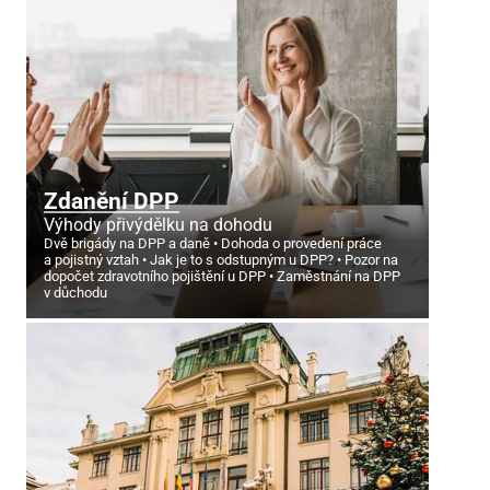
Zdanění DPP
Výhody přivýdělku na dohodu
Dvě brigády na DPP a daně
Dohoda o provedení práce
a pojistný vztah
Jak je to s odstupným u DPP?
Pozor na
dopočet zdravotního pojištění u DPP
Zaměstnání na DPP
v důchodu