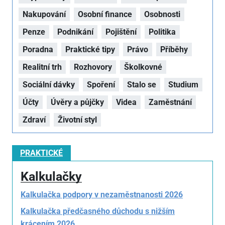
Nakupování
Osobní finance
Osobnosti
Penze
Podnikání
Pojištění
Politika
Poradna
Praktické tipy
Právo
Příběhy
Realitní trh
Rozhovory
Školkovné
Sociální dávky
Spoření
Stalo se
Studium
Účty
Úvěry a půjčky
Videa
Zaměstnání
Zdraví
Životní styl
PRAKTICKÉ
Kalkulačky
Kalkulačka podpory v nezaměstnanosti 2026
Kalkulačka předčasného důchodu s nižším
krácením 2026