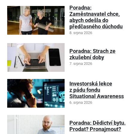
Poradna:
Zaměstnavatel chce,
abych odešla do
předčasného důchodu
8. srpna 2026
Poradna: Strach ze
zkušební doby
7. srpna 2026
Investorská lekce
z pádu fondu
Situational Awareness
6. srpna 2026
Poradna: Dědictví bytu.
Prodat? Pronajmout?