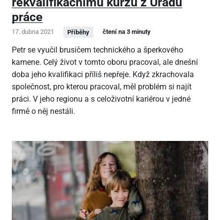
rekvalifikačnímu kurzu z Úřadu
práce
17. dubna 2021
čtení na 3 minuty
Příběhy
Petr se vyučil brusičem technického a šperkového
kamene. Celý život v tomto oboru pracoval, ale dnešní
doba jeho kvalifikaci příliš nepřeje. Když zkrachovala
společnost, pro kterou pracoval, měl problém si najít
práci. V jeho regionu a s celoživotní kariérou v jedné
firmě o něj nestáli.