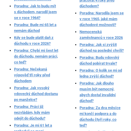
pracovat 4 roky před
Poradna: Jak to budu mít
důchodem?
s důchodem, narodil jsem
Poradna: Narodila jsem se
se v roce 1964?
v roce 1965, jaké mám
Poradna: Bude mi 65 let a
důchodové možnosti?
nemám důchod
Nemocenská
Kdy se bude platit daň z
zaměstnanců v roce 2026
důchodu v roce 2026?
Poradna: Jak si zvýšit
Poradna: Chybí mi šest let
důchod na poslední chvíli?
do důchodu, nemám práci,
Poradna: Budu vdovský
co teď?
důchod pobírat trvale?
Poradna: Nečekaná
Poradna: O kolik se mi od
výpověď tři roky před
ledna zvýší důchod?
důchodem
Poradna: Jak dlouho
Poradna: Jak vysoký
musím být nemocný,
vdovecký důchod dostanu
abych dostal invalidní
po manželce?
důchod?
Poradna: Práci již
Poradna: Za dva měsíce
nezvládám, kdy mám
mi končí podpora a do
odejít do důchodu?
důchodu čtyři roky, co
Poradna: Je mi 61 let a
teď?