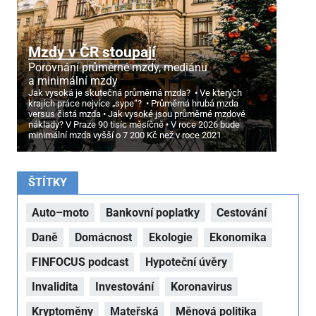
Mzdy v ČR stoupají
Porovnání průměrné mzdy, mediánu
a minimální mzdy
Jak vysoká je skutečná průměrná mzda?
Ve kterých
krajích práce nejvíce „sype“?
Průměrná hrubá mzda
versus čistá mzda
Jak vysoké jsou průměrné mzdové
náklady? V Praze 90 tisíc měsíčně
V roce 2026 bude
minimální mzda vyšší o 7
200 Kč než v roce 2021
ŠTÍTKY
Auto–moto
Bankovní poplatky
Cestování
Daně
Domácnost
Ekologie
Ekonomika
FINFOCUS podcast
Hypoteční úvěry
Invalidita
Investování
Koronavirus
Kryptoměny
Mateřská
Měnová politika