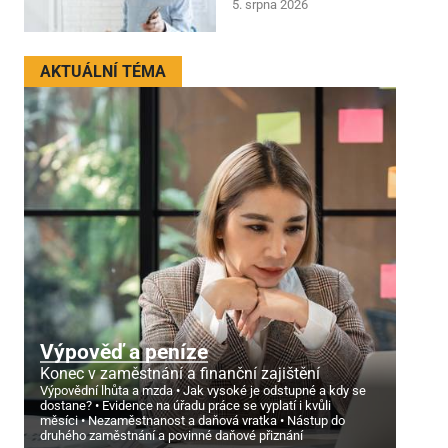
5. srpna 2026
AKTUÁLNÍ TÉMA
Výpověď a peníze
Konec v zaměstnání a finanční zajištění
Výpovědní lhůta a mzda
Jak vysoké je odstupné a kdy se
dostane?
Evidence na úřadu práce se vyplatí i kvůli
měsíci
Nezaměstnanost a daňová vratka
Nástup do
druhého zaměstnání a povinné daňové přiznání