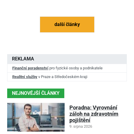
další články
REKLAMA
Finanční poradenství
pro fyzické osoby a podnikatele
Realitní služby
v Praze a Středočeském kraji
NEJNOVĚJŠÍ ČLÁNKY
Poradna: Vyrovnání
záloh na zdravotním
pojištění
9. srpna 2026