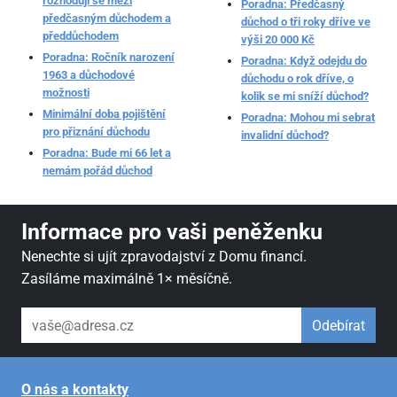
rozhoduji se mezi
Poradna: Předčasný
předčasným důchodem a
důchod o tři roky dříve ve
předdůchodem
výši 20 000 Kč
Poradna: Ročník narození
Poradna: Když odejdu do
1963 a důchodové
důchodu o rok dříve, o
možnosti
kolik se mi sníží důchod?
Minimální doba pojištění
Poradna: Mohou mi sebrat
pro přiznání důchodu
invalidní důchod?
Poradna: Bude mi 66 let a
nemám pořád důchod
Informace pro vaši peněženku
Nenechte si ujít zpravodajství z Domu financí.
Zasíláme maximálně 1× měsíčně.
váš email
Odebírat
O nás a kontakty