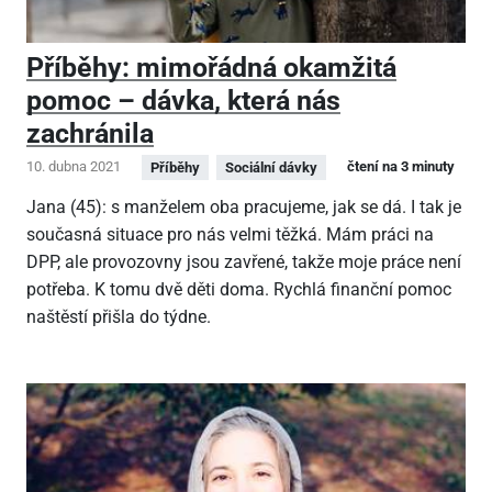
Příběhy: mimořádná okamžitá
pomoc – dávka, která nás
zachránila
10. dubna 2021
čtení na 3 minuty
Příběhy
Sociální dávky
Jana (45): s manželem oba pracujeme, jak se dá. I tak je
současná situace pro nás velmi těžká. Mám práci na
DPP, ale provozovny jsou zavřené, takže moje práce není
potřeba. K tomu dvě děti doma. Rychlá finanční pomoc
naštěstí přišla do týdne.