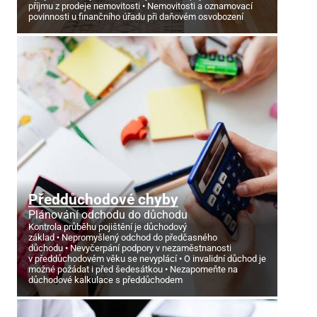
příjmu z prodeje nemovitosti
Nemovitosti a oznamovací
povinnosti u finančního úřadu při daňovém osvobození
Předdůchodové chyby
Plánování odchodu do důchodu
Kontrola průběhu pojištění je důchodový
základ
Nepromyšlený odchod do předčasného
důchodu
Nevyčerpání podpory v nezaměstnanosti
v předdůchodovém věku se nevyplácí
O invalidní důchod je
možné požádat i před šedesátkou
Nezapomeňte na
důchodové kalkulace s předdůchodem