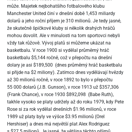
může. Majetek nejbohatšího fotbalového klubu
Manchester United činí v dnešní době 1,453 miliardy
dolarů a jeho roční příjem je 310 milionů. Je tedy jasné,
že skutečně špičkové kluby si několik drahých hráčů
mohou dovolit. Ale v minulosti na tom sportovci nebyli
vždy tak růžově. Vývoj platů si můžeme ukázat na
basketbalu. V roce 1900 si vydělal průměrný hráč
basketbalu $5,144 ročně, což v přepočtu na dnešní
dolary je asi $189,500 (dnes průměrný hráč basketbalu
si přijde na $2 miliony). Zatímco dnes vydělávají hvězdy
až 30 milionů ročně, v roce 1892 to bylo v přepočtu
55 000 dolarů (J.B. Gunson), v roce 1913 už $357,306
(Frank Chance), v roce 1930 $892,098 (Babe Ruth),
takhle vysoko se platy udržely až do roku 1979, kdy Pete
Rose si za rok vydělal dnešních $1.96 milionů, v roce
1989 už platy byly ve výšce $3.95 milionů (Orel
Hershiser) a dnes má největší plat Alex Rodriguez
s $27.5 milionů. Je jasné, že většina těchto příjmů