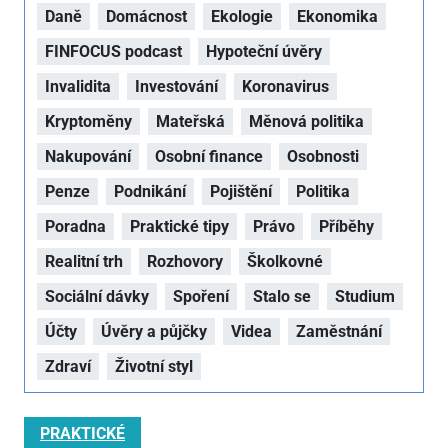
Daně
Domácnost
Ekologie
Ekonomika
FINFOCUS podcast
Hypoteční úvěry
Invalidita
Investování
Koronavirus
Kryptoměny
Mateřská
Měnová politika
Nakupování
Osobní finance
Osobnosti
Penze
Podnikání
Pojištění
Politika
Poradna
Praktické tipy
Právo
Příběhy
Realitní trh
Rozhovory
Školkovné
Sociální dávky
Spoření
Stalo se
Studium
Účty
Úvěry a půjčky
Videa
Zaměstnání
Zdraví
Životní styl
PRAKTICKÉ