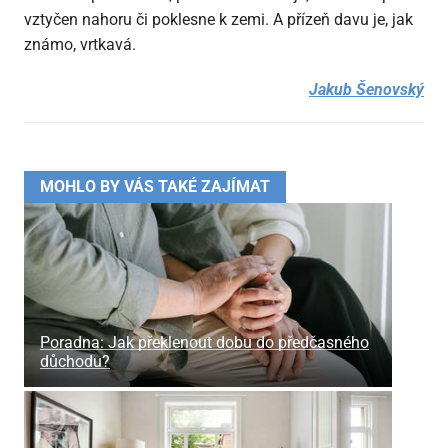
vztyčen nahoru či poklesne k zemi. A přízeň davu je, jak
známo, vrtkavá.
Jakub Šenovský
MOHLO BY VÁS TAKÉ ZAJÍMAT
Poradna: Jak překlenout dobu do předčasného
důchodu?