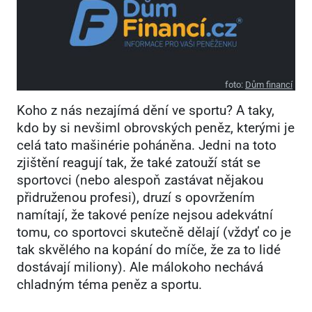
foto:
Dům financí
Koho z nás nezajímá dění ve sportu? A taky,
kdo by si nevšiml obrovských peněz, kterými je
celá tato mašinérie poháněna. Jedni na toto
zjištění reagují tak, že také zatouží stát se
sportovci (nebo alespoň zastávat nějakou
přidruženou profesi), druzí s opovržením
namítají, že takové peníze nejsou adekvátní
tomu, co sportovci skutečně dělají (vždyť co je
tak skvělého na kopání do míče, že za to lidé
dostávají miliony). Ale málokoho nechává
chladným téma peněz a sportu.