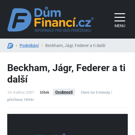
MENU
Podnikání
Beckham, Jágr, Federer a ti další
Beckham, Jágr, Federer a ti
další
Osobnosti
10. května 2007
štítek
čtení na 3 minuty |
přečteno 1694×