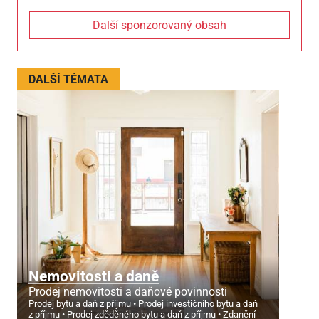
Další sponzorovaný obsah
DALŠÍ TÉMATA
Nemovitosti a daně
Prodej nemovitosti a daňové povinnosti
Prodej bytu a daň z příjmu
Prodej investičního bytu a daň
z příjmu
Prodej zděděného bytu a daň z příjmu
Zdanění