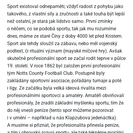
Sport existoval odnepaměti; vždyť radost z pohybu jako
takového, z vlastní síly a zručnosti a také touha být lepší
než ostatní, je stará jak lidstvo samo. První zmínky
o něčem, co se podobá sportu, tak jak mu rozumíme
dnes, máme ze staré Číny z doby 4000 let před Kristem.
Sport ale tehdy sloužil za zábavu, nebo měl vojenský
podtext, či rituální význam (mayské míčové hry). Avšak
skutečně profesionální sport se začal rodit teprve v půlce
19. století. V roce 1862 byl založen první profesionální
tým Notts County Football Club. Postupně byly
zakládány sportovní asociace, pořádány turnaje a poté
i ligy. Ze začátku byla velká ideová rivalita mezi
profesionálními sportovci a amatéry. Amatéři obviňovali
profesionály, že zradili základní myšlenku sportu, tím že
do něj vnesli peníze (tento spor můžeme pozorovat
i v umění – například u nás Klapzubova jedenáctka).
A musíme si přiznat, že profesionalita přinesla peníze,
a tím i obrovský rozvoj sportu, ale také řekněme morální