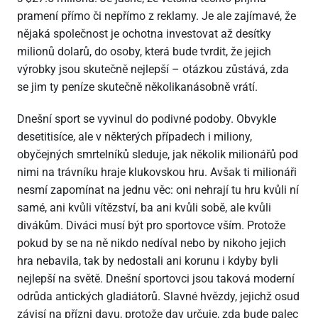
pramení přímo či nepřímo z reklamy. Je ale zajímavé, že
nějaká společnost je ochotna investovat až desítky
milionů dolarů, do osoby, která bude tvrdit, že jejich
výrobky jsou skutečně nejlepší – otázkou zůstává, zda
se jim ty peníze skutečně několikanásob­ně vrátí.
Dnešní sport se vyvinul do podivné podoby. Obvykle
desetitisíce, ale v některých případech i miliony,
obyčejných smrtelníků sleduje, jak několik milionářů pod
nimi na trávníku hraje klukovskou hru. Avšak ti milionáři
nesmí zapomínat na jednu věc: oni nehrají tu hru kvůli ní
samé, ani kvůli vítězství, ba ani kvůli sobě, ale kvůli
divákům. Diváci musí být pro sportovce vším. Protože
pokud by se na ně nikdo nedíval nebo by nikoho jejich
hra nebavila, tak by nedostali ani korunu i kdyby byli
nejlepší na světě. Dnešní sportovci jsou taková moderní
odrůda antických gladiátorů. Slavné hvězdy, jejichž osud
závisí na přízni davu, protože dav určuje, zda bude palec