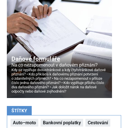
Daňové formuláře
Na co nezapomenout v daňovém přiznání?
Kdy se vyplňuje dvoustránkové a kdy čtyřstránkové daňové
přiznání?
Kdo přikládá k daňovému přiznání potvrzení
o zdanitelných příjmech?
Na co nezapomenout v příloze
číslo jedna daňového přiznání?
Kdo vyplňuje přílohu číslo
dva daňového přiznání?
Jak doložit nárok na daňové
odpočty nebo daňové zvýhodnění?
ŠTÍTKY
Auto–moto
Bankovní poplatky
Cestování