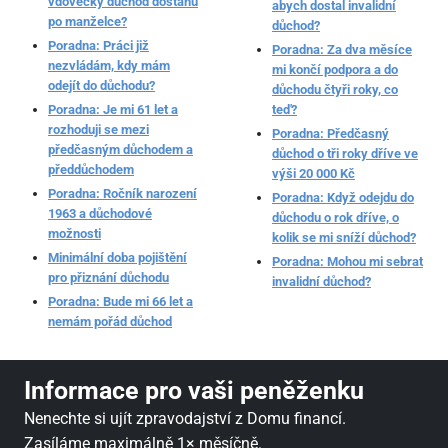
vdovecký důchod dostanu
abych dostal invalidní
po manželce?
důchod?
Poradna: Práci již
Poradna: Za dva měsíce
nezvládám, kdy mám
mi končí podpora a do
odejít do důchodu?
důchodu čtyři roky, co
Poradna: Je mi 61 let a
teď?
rozhoduji se mezi
Poradna: Předčasný
předčasným důchodem a
důchod o tři roky dříve ve
předdůchodem
výši 20 000 Kč
Poradna: Ročník narození
Poradna: Když odejdu do
1963 a důchodové
důchodu o rok dříve, o
možnosti
kolik se mi sníží důchod?
Minimální doba pojištění
Poradna: Mohou mi sebrat
pro přiznání důchodu
invalidní důchod?
Poradna: Bude mi 66 let a
nemám pořád důchod
Informace pro vaši peněženku
Nenechte si ujít zpravodajství z Domu financí.
Zasíláme maximálně 1× měsíčně.