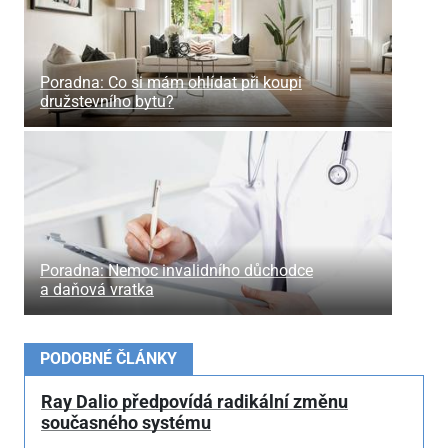
Poradna: Co si mám ohlídat při koupi
družstevního bytu?
Poradna: Nemoc invalidního důchodce
a daňová vratka
PODOBNÉ ČLÁNKY
Ray Dalio předpovídá radikální změnu
současného systému