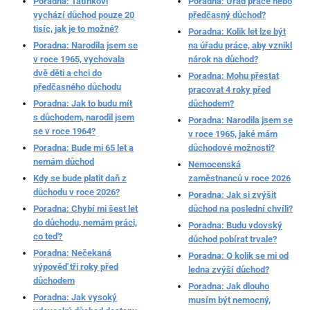
Poradna: Tatínkovi
Poradna: Úřad práce nebo
vychází důchod pouze 20
předčasný důchod?
tisíc, jak je to možné?
Poradna: Kolik let lze být
Poradna: Narodila jsem se
na úřadu práce, aby vznikl
v roce 1965, vychovala
nárok na důchod?
dvě děti a chci do
Poradna: Mohu přestat
předčasného důchodu
pracovat 4 roky před
Poradna: Jak to budu mít
důchodem?
s důchodem, narodil jsem
Poradna: Narodila jsem se
se v roce 1964?
v roce 1965, jaké mám
Poradna: Bude mi 65 let a
důchodové možnosti?
nemám důchod
Nemocenská
Kdy se bude platit daň z
zaměstnanců v roce 2026
důchodu v roce 2026?
Poradna: Jak si zvýšit
Poradna: Chybí mi šest let
důchod na poslední chvíli?
do důchodu, nemám práci,
Poradna: Budu vdovský
co teď?
důchod pobírat trvale?
Poradna: Nečekaná
Poradna: O kolik se mi od
výpověď tři roky před
ledna zvýší důchod?
důchodem
Poradna: Jak dlouho
Poradna: Jak vysoký
musím být nemocný,