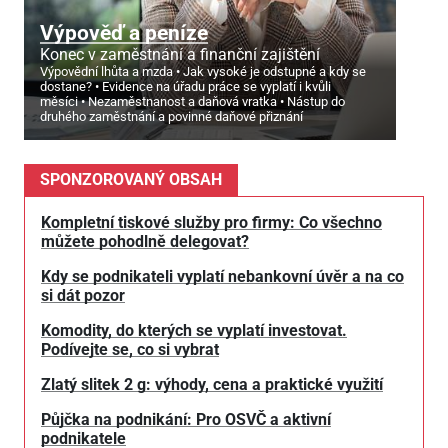
Výpověď a peníze
Konec v zaměstnání a finanční zajištění
Výpovědní lhůta a mzda
Jak vysoké je odstupné a kdy se
dostane?
Evidence na úřadu práce se vyplatí i kvůli
měsíci
Nezaměstnanost a daňová vratka
Nástup do
druhého zaměstnání a povinné daňové přiznání
SPONZOROVANÝ OBSAH
Kompletní tiskové služby pro firmy: Co všechno
můžete pohodlně delegovat?
Kdy se podnikateli vyplatí nebankovní úvěr a na co
si dát pozor
Komodity, do kterých se vyplatí investovat.
Podívejte se, co si vybrat
Zlatý slitek 2 g: výhody, cena a praktické využití
Půjčka na podnikání: Pro OSVČ a aktivní
podnikatele