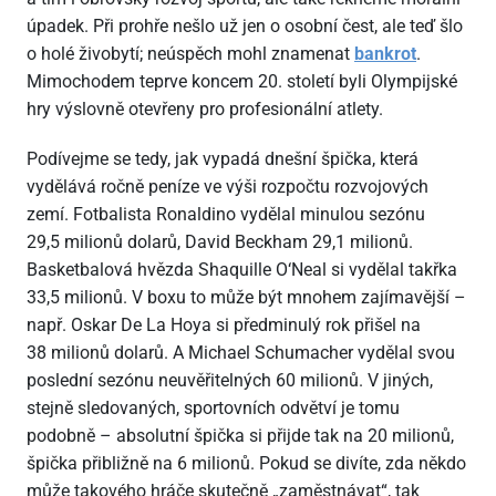
úpadek. Při prohře nešlo už jen o osobní čest, ale teď šlo
o holé živobytí; neúspěch mohl znamenat
bankrot
.
Mimochodem teprve koncem 20. století byli Olympijské
hry výslovně otevřeny pro profesionální atlety.
Podívejme se tedy, jak vypadá dnešní špička, která
vydělává ročně peníze ve výši rozpočtu rozvojových
zemí. Fotbalista Ronaldino vydělal minulou sezónu
29,5 milionů dolarů, David Beckham 29,1 milionů.
Basketbalová hvězda Shaquille O‘Neal si vydělal takřka
33,5 milionů. V boxu to může být mnohem zajímavější –
např. Oskar De La Hoya si předminulý rok přišel na
38 milionů dolarů. A Michael Schumacher vydělal svou
poslední sezónu neuvěřitelných 60 milionů. V jiných,
stejně sledovaných, sportovních odvětví je tomu
podobně – absolutní špička si přijde tak na 20 milionů,
špička přibližně na 6 milionů. Pokud se divíte, zda někdo
může takového hráče skutečně „zaměstnávat“, tak