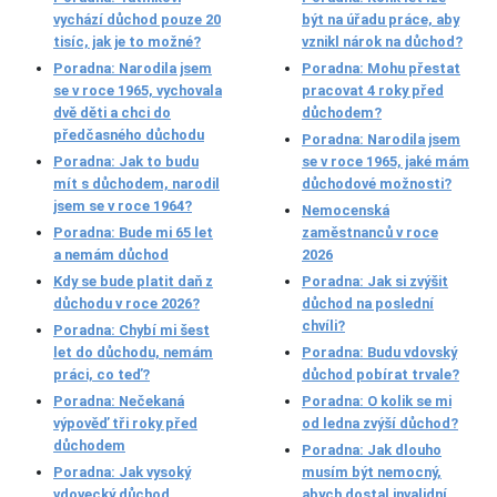
vychází důchod pouze 20
být na úřadu práce, aby
tisíc, jak je to možné?
vznikl nárok na důchod?
Poradna: Narodila jsem
Poradna: Mohu přestat
se v roce 1965, vychovala
pracovat 4 roky před
dvě děti a chci do
důchodem?
předčasného důchodu
Poradna: Narodila jsem
Poradna: Jak to budu
se v roce 1965, jaké mám
mít s důchodem, narodil
důchodové možnosti?
jsem se v roce 1964?
Nemocenská
Poradna: Bude mi 65 let
zaměstnanců v roce
a nemám důchod
2026
Kdy se bude platit daň z
Poradna: Jak si zvýšit
důchodu v roce 2026?
důchod na poslední
chvíli?
Poradna: Chybí mi šest
let do důchodu, nemám
Poradna: Budu vdovský
práci, co teď?
důchod pobírat trvale?
Poradna: Nečekaná
Poradna: O kolik se mi
výpověď tři roky před
od ledna zvýší důchod?
důchodem
Poradna: Jak dlouho
Poradna: Jak vysoký
musím být nemocný,
vdovecký důchod
abych dostal invalidní