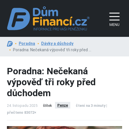
MENU
Poradna
Dávky a důchody
Poradna: Nečekaná výpověď tři roky před ...
Poradna: Nečekaná
výpověď tři roky před
důchodem
Penze
24. listopadu 2025
štítek
čtení na 3 minuty |
přečteno 83072×