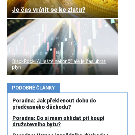
Je čas vrátit se ke zlatu?
BlackRock: AI ještě nekončí, ale je čas ubrat
plyn
PODOBNÉ ČLÁNKY
Poradna: Jak překlenout dobu do
předčasného důchodu?
Poradna: Co si mám ohlídat při koupi
družstevního bytu?