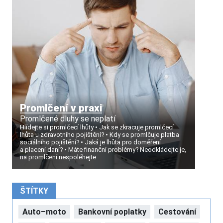
Promlčení v praxi
Promlčené dluhy se neplatí
Hlídejte si promlčecí lhůty
Jak se zkracuje promlčecí
lhůta u zdravotního pojištění?
Kdy se promlčuje platba
sociálního pojištění?
Jaká je lhůta pro doměření
a placení daní?
Máte finanční problémy? Neodkládejte je,
na promlčení nespoléhejte
ŠTÍTKY
Auto–moto
Bankovní poplatky
Cestování