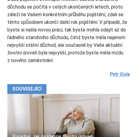
důchodu se počítá v celých ukončených letech, proto
záleží na Vašem konkrétním průběhu pojištění, zdali se
tímto způsobem ukončí další rok pojištění. V případě, že
byste si našla novou práci, tak byste mohla odejít až do
řádného starobního důchodu, čímž byste měla nejenom
nejvyšší státní důchod, ale současně by Vaše aktuální
životní úroveň byla nejvyšší, protože byste měla mzdu
z nového zaměstnání.
Petr Gola
SOUVISEJÍCÍ
Poradna: Jak mi klesne životní úroveň