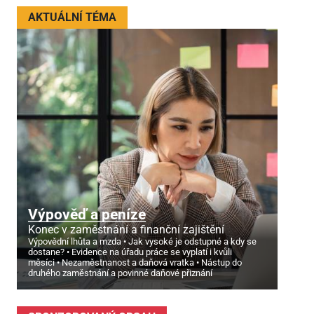
AKTUÁLNÍ TÉMA
Výpověď a peníze
Konec v zaměstnání a finanční zajištění
Výpovědní lhůta a mzda
Jak vysoké je odstupné a kdy se
dostane?
Evidence na úřadu práce se vyplatí i kvůli
měsíci
Nezaměstnanost a daňová vratka
Nástup do
druhého zaměstnání a povinné daňové přiznání