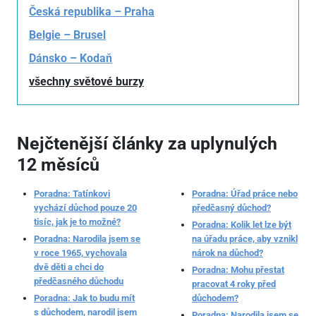
Česká republika – Praha
Belgie – Brusel
Dánsko – Kodaň
všechny světové burzy
Nejčtenější články za uplynulých
12 měsíců
Poradna: Tatínkovi
Poradna: Úřad práce nebo
vychází důchod pouze 20
předčasný důchod?
tisíc, jak je to možné?
Poradna: Kolik let lze být
Poradna: Narodila jsem se
na úřadu práce, aby vznikl
v roce 1965, vychovala
nárok na důchod?
dvě děti a chci do
Poradna: Mohu přestat
předčasného důchodu
pracovat 4 roky před
Poradna: Jak to budu mít
důchodem?
s důchodem, narodil jsem
Poradna: Narodila jsem se