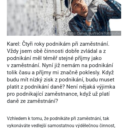
foto:
Canva, ilustrační fotografie
Karel: Čtyři roky podnikám při zaměstnání.
Vždy jsem obě činnosti dobře zvládal a z
podnikání měl téměř stejné příjmy jako
v zaměstnání. Nyní již nemám na podnikání
tolik času a příjmy mi značně poklesly. Když
budu mít nízký zisk z podnikání, budu muset
platit z podnikání daně? Není nějaká výjimka
pro podnikající zaměstnance, když už platí
daně ze zaměstnání?
Vzhledem k tomu, že podnikáte při zaměstnání, tak
vykonáváte vedlejší samostatnou výdělečnou činnost,