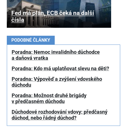
Fed má plán, ECB čeká na další
čísla
PODOBNÉ ČLÁNKY
Poradna: Nemoc invalidního důchodce
a daňová vratka
Poradna: Kdo má uplatňovat slevu na děti?
Poradna: Výpověď a zvýšení vdovského
důchodu
Poradna: Možnost druhé brigády
v předčasném důchodu
Důchodové rozhodování vdovy: předčasný
důchod, nebo řádný důchod?