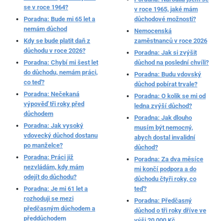
se v roce 1964?
v roce 1965, jaké mám
Poradna: Bude mi 65 let a
důchodové možnosti?
nemám důchod
Nemocenská
Kdy se bude platit daň z
zaměstnanců v roce 2026
důchodu v roce 2026?
Poradna: Jak si zvýšit
Poradna: Chybí mi šest let
důchod na poslední chvíli?
do důchodu, nemám práci,
Poradna: Budu vdovský
co teď?
důchod pobírat trvale?
Poradna: Nečekaná
Poradna: O kolik se mi od
výpověď tři roky před
ledna zvýší důchod?
důchodem
Poradna: Jak dlouho
Poradna: Jak vysoký
musím být nemocný,
vdovecký důchod dostanu
abych dostal invalidní
po manželce?
důchod?
Poradna: Práci již
Poradna: Za dva měsíce
nezvládám, kdy mám
mi končí podpora a do
odejít do důchodu?
důchodu čtyři roky, co
Poradna: Je mi 61 let a
teď?
rozhoduji se mezi
Poradna: Předčasný
předčasným důchodem a
důchod o tři roky dříve ve
předdůchodem
výši 20 000 Kč