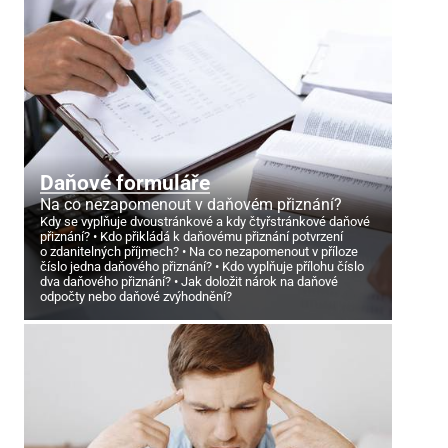
Daňové formuláře
Na co nezapomenout v daňovém přiznání?
Kdy se vyplňuje dvoustránkové a kdy čtyřstránkové daňové
přiznání?
Kdo přikládá k daňovému přiznání potvrzení
o zdanitelných příjmech?
Na co nezapomenout v příloze
číslo jedna daňového přiznání?
Kdo vyplňuje přílohu číslo
dva daňového přiznání?
Jak doložit nárok na daňové
odpočty nebo daňové zvýhodnění?