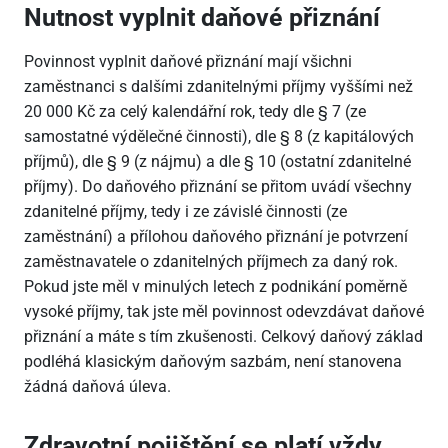
Nutnost vyplnit daňové přiznání
Povinnost vyplnit daňové přiznání mají všichni
zaměstnanci s dalšími zdanitelnými příjmy vyššími než
20
000 Kč za celý kalendářní rok, tedy dle § 7 (ze
samostatné výdělečné činnosti), dle § 8 (z kapitálových
příjmů), dle § 9 (z nájmu) a dle § 10 (ostatní zdanitelné
příjmy). Do daňového přiznání se přitom uvádí všechny
zdanitelné příjmy, tedy i ze závislé činnosti (ze
zaměstnání) a přílohou daňového přiznání je potvrzení
zaměstnavatele o zdanitelných příjmech za daný rok.
Pokud jste měl v minulých letech z podnikání poměrně
vysoké příjmy, tak jste měl povinnost odevzdávat daňové
přiznání a máte s tím zkušenosti. Celkový daňový základ
podléhá klasickým daňovým sazbám, není stanovena
žádná daňová úleva.
Zdravotní pojištění se platí vždy