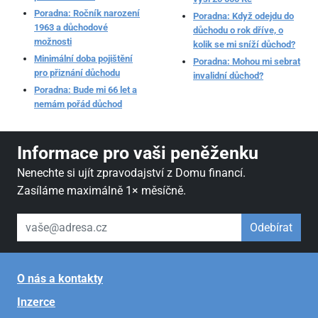
Poradna: Ročník narození
Poradna: Když odejdu do
1963 a důchodové
důchodu o rok dříve, o
možnosti
kolik se mi sníží důchod?
Minimální doba pojištění
Poradna: Mohou mi sebrat
pro přiznání důchodu
invalidní důchod?
Poradna: Bude mi 66 let a
nemám pořád důchod
Informace pro vaši peněženku
Nenechte si ujít zpravodajství z Domu financí.
Zasíláme maximálně 1× měsíčně.
váš email
Odebírat
O nás a kontakty
Inzerce