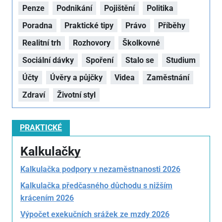
Penze
Podnikání
Pojištění
Politika
Poradna
Praktické tipy
Právo
Příběhy
Realitní trh
Rozhovory
Školkovné
Sociální dávky
Spoření
Stalo se
Studium
Účty
Úvěry a půjčky
Videa
Zaměstnání
Zdraví
Životní styl
PRAKTICKÉ
Kalkulačky
Kalkulačka podpory v nezaměstnanosti 2026
Kalkulačka předčasného důchodu s nižším
krácením 2026
Výpočet exekučních srážek ze mzdy 2026