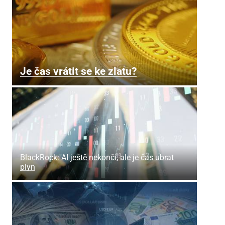
Je čas vrátit se ke zlatu?
BlackRock: AI ještě nekončí, ale je čas ubrat
plyn