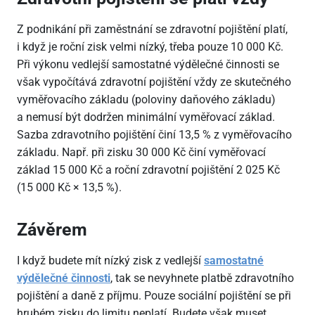
Z podnikání při zaměstnání se zdravotní pojištění platí,
i když je roční zisk velmi nízký, třeba pouze 10
000 Kč.
Při výkonu vedlejší samostatné výdělečné činnosti se
však vypočítává zdravotní pojištění vždy ze skutečného
vyměřovacího základu (poloviny daňového základu)
a nemusí být dodržen minimální vyměřovací základ.
Sazba zdravotního pojištění činí 13,5 % z vyměřovacího
základu. Např. při zisku 30
000 Kč činí vyměřovací
základ 15
000 Kč a roční zdravotní pojištění 2
025 Kč
(15
000 Kč × 13,5 %).
Závěrem
I když budete mít nízký zisk z vedlejší
samostatné
výdělečné činnosti
, tak se nevyhnete platbě zdravotního
pojištění a daně z příjmu. Pouze sociální pojištění se při
hrubém zisku do limitu neplatí. Budete však muset