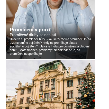
Promlčení v praxi
Promlčené dluhy se neplatí
Hlídejte si promlčecí lhůty
Jak se zkracuje promlčecí lhůta
u zdravotního pojištění?
Kdy se promlčuje platba
sociálního pojištění?
Jaká je lhůta pro doměření a placení
daní?
Máte finanční problémy? Neodkládejte je, na
promlčení nespoléhejte