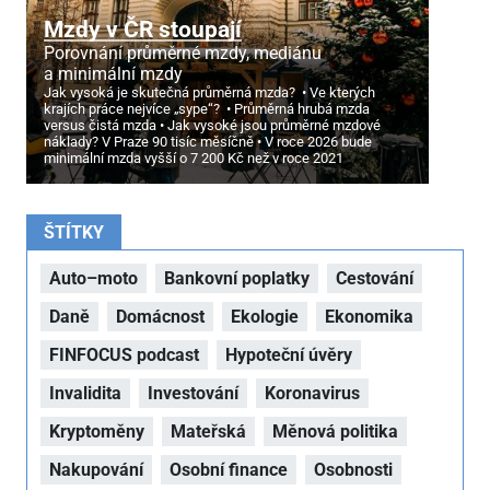
Mzdy v ČR stoupají
Porovnání průměrné mzdy, mediánu
a minimální mzdy
Jak vysoká je skutečná průměrná mzda?
Ve kterých
krajích práce nejvíce „sype“?
Průměrná hrubá mzda
versus čistá mzda
Jak vysoké jsou průměrné mzdové
náklady? V Praze 90 tisíc měsíčně
V roce 2026 bude
minimální mzda vyšší o 7
200 Kč než v roce 2021
ŠTÍTKY
Auto–moto
Bankovní poplatky
Cestování
Daně
Domácnost
Ekologie
Ekonomika
FINFOCUS podcast
Hypoteční úvěry
Invalidita
Investování
Koronavirus
Kryptoměny
Mateřská
Měnová politika
Nakupování
Osobní finance
Osobnosti