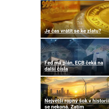
Je čas vrátit se ke zlatu?
Fed má plán, ECB čeká na
další čísla
Největší ropný šok v historii
se nekoná. Zatím