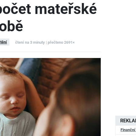
počet mateřské
době
štění
čtení na 3 minuty | přečteno 2691×
REKL
Finanční