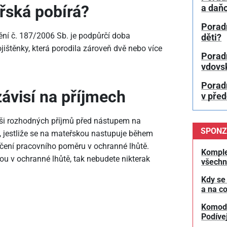
řská pobírá?
a daň
Porad
ní č. 187/2006 Sb. je podpůrčí doba
děti?
ištěnky, která porodila zároveň dvě nebo více
Porad
vdovs
Porad
ávisí na příjmech
v pře
ši rozhodných příjmů před nástupem na
SPONZ
, jestliže se na mateřskou nastupuje během
čení pracovního poměru v ochranné lhůtě.
Komple
u v ochranné lhůtě, tak nebudete nikterak
všechn
Kdy se
a na co
Komodit
Podívej