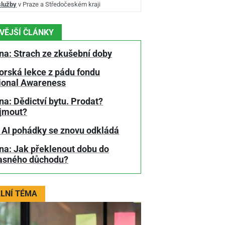
služby
v Praze a Středočeském kraji
VĚJŠÍ ČLÁNKY
na: Strach ze zkušební doby
orská lekce z pádu fondu
tional Awareness
a: Dědictví bytu. Prodat?
jmout?
 AI pohádky se znovu odkládá
na: Jak překlenout dobu do
asného důchodu?
LNÍ TÉMA