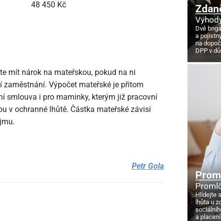
48
450 Kč
Zdan
Výhody
Dvě brig
a pojistn
na dopoč
DPP v d
ete mít nárok na mateřskou, pokud na ni
í zaměstnání. Výpočet mateřské je přitom
ní smlouva i pro maminky, kterým již pracovní
u v ochranné lhůtě. Částka mateřské závisí
jmu.
Petr Gola
Proml
Promlč
Hlídejte 
lhůta u z
sociálníh
a placení