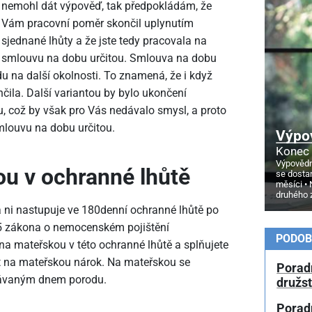
nemohl dát výpověď, tak předpokládám, že
Vám pracovní poměr skončil uplynutím
sjednané lhůty a že jste tedy pracovala na
smlouvu na dobu určitou. Smlouva na dobu
u na další okolnosti. To znamená, že i když
čila. Další variantou by bylo ukončení
což by však pro Vás nedávalo smysl, a proto
mlouvu na dobu určitou.
Výpo
Konec 
Výpovědn
u v ochranné lhůtě
se dosta
měsíci
druhého 
a ni nastupuje ve 180denní ochranné lhůtě po
15 zákona o nemocenském pojištění
PODOB
na mateřskou v této ochranné lhůtě a splňujete
t na mateřskou nárok. Na mateřskou se
Poradn
kávaným dnem porodu.
družs
Porad