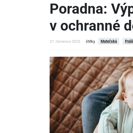
Poradna: Vý
v ochranné 
Mateřská
Poji
27. července 2025
štítky