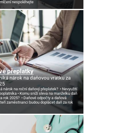
omlčení nespoléhejte
é přeplatky
niká nárok na daňovou vratku za
25
ká nárok na roční daňový přeplatek?
Nevyužití
poplatníka
Komu sníží sleva na manželku daň
 za rok 2025?
Daňové odpočty a daňová
teří zaměstnanci budou doplácet daň za rok