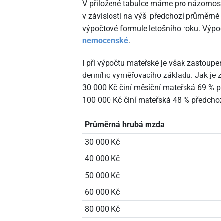
V přiložené tabulce máme pro názornos
v závislosti na výši předchozí průměrn
výpočtové formule letošního roku. Výpo
nemocenské
.
I při výpočtu mateřské je však zastoupen
denního vyměřovacího základu. Jak je z
30
000 Kč činí měsíční mateřská 69 % 
100
000 Kč činí mateřská 48 % předchoz
Průměrná hrubá mzda
30
000 Kč
40
000 Kč
50
000 Kč
60
000 Kč
80
000 Kč