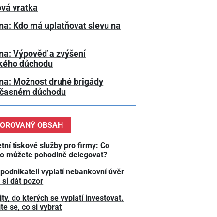
ová vratka
na: Kdo má uplatňovat slevu na
na: Výpověď a zvýšení
kého důchodu
na: Možnost druhé brigády
dčasném důchodu
OROVANÝ OBSAH
tní tiskové služby pro firmy: Co
o můžete pohodlně delegovat?
 podnikateli vyplatí nebankovní úvěr
 si dát pozor
y, do kterých se vyplatí investovat.
te se, co si vybrat