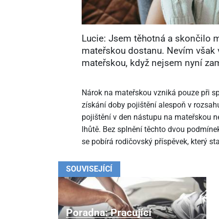
Lucie: Jsem těhotná a skončilo m
mateřskou dostanu. Nevím však v
mateřskou, když nejsem nyní za
Nárok na mateřskou vzniká pouze při s
získání doby pojištění alespoň v rozsah
pojištění v den nástupu na mateřskou 
lhůtě. Bez splnění těchto dvou podmíne
se pobírá rodičovský příspěvek, který s
SOUVISEJÍCÍ
Poradna: Pracující