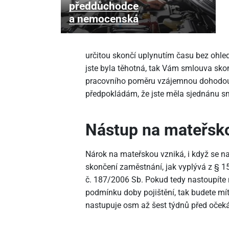
předdůchodce
a nemocenská
určitou skončí uplynutím času bez ohled
jste byla těhotná, tak Vám smlouva skon
pracovního poměru vzájemnou dohodou, 
předpokládám, že jste měla sjednánu s
Nástup na mateřsko
Nárok na mateřskou vzniká, i když se n
skončení zaměstnání, jak vyplývá z § 
č. 187/2006 Sb. Pokud tedy nastoupíte 
podmínku doby pojištění, tak budete mí
nastupuje osm až šest týdnů před oče