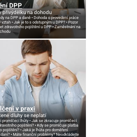
ění DPP
 přivýdělku na dohodu
ády na DPP a daně
Dohoda o provedení práce
ý vztah
Jak je to s odstupným u DPP?
Pozor
et zdravotního pojištění u DPP
Zaměstnání na
ůchodu
čení v praxi
ené dluhy se neplatí
si promlčecí lhůty
Jak se zkracuje promlčecí
dravotního pojištění?
Kdy se promlčuje platba
o pojištění?
Jaká je lhůta pro doměření
 daní?
Máte finanční problémy? Neodkládejte