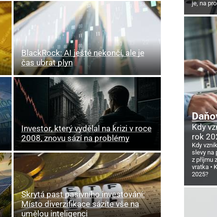
je, na pr
BlackRock: AI ještě nekončí, ale je
čas ubrat plyn
Daňov
Kdy vz
Investor, který vydělal na krizi v roce
rok 20
2008, znovu sází na problémy
Kdy vzni
slevy na 
z příjmu
vratka
K
2025?
Skrytá past pasivního investování:
Místo diverzifikace sázíte vše na
umělou inteligenci