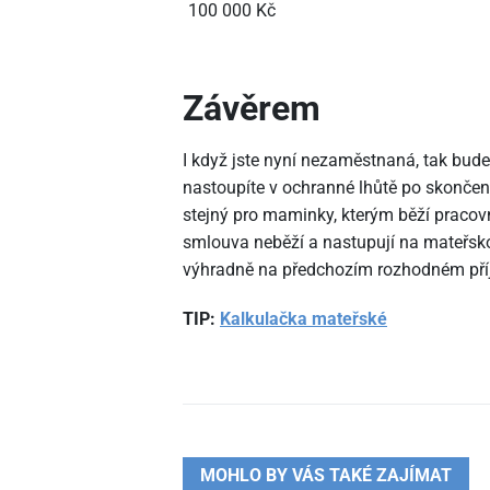
100
000 Kč
Závěrem
I když jste nyní nezaměstnaná, tak bud
nastoupíte v ochranné lhůtě po skončen
stejný pro maminky, kterým běží pracov
smlouva neběží a nastupují na mateřsko
výhradně na předchozím rozhodném pří
TIP:
Kalkulačka mateřské
MOHLO BY VÁS TAKÉ ZAJÍMAT