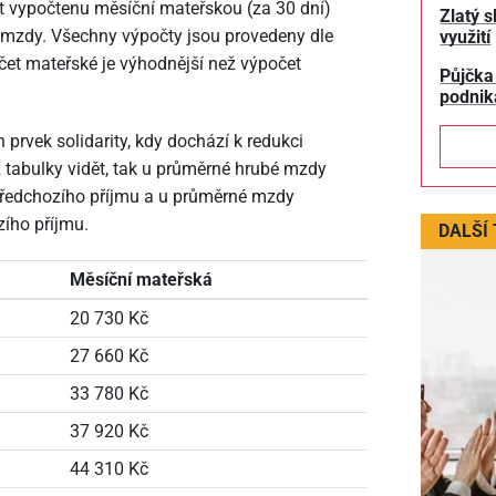
t vypočtenu měsíční mateřskou (za 30 dní)
Zlatý s
é mzdy. Všechny výpočty jsou provedeny dle
využití
čet mateřské je výhodnější než výpočet
Půjčka
podnik
 prvek solidarity, kdy dochází k redukci
 tabulky vidět, tak u průměrné hrubé mzdy
předchozího příjmu a u průměrné mzdy
ího příjmu.
DALŠÍ
Měsíční mateřská
20
730 Kč
27
660 Kč
33
780 Kč
37
920 Kč
44
310 Kč