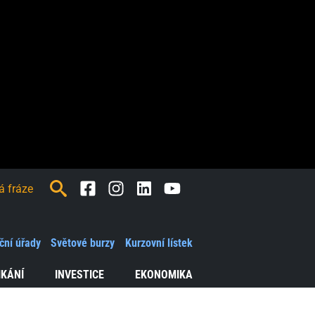
Facebook
Instagram
LinkedIn
Youtube
ční úřady
Světové burzy
Kurzovní lístek
IKÁNÍ
INVESTICE
EKONOMIKA