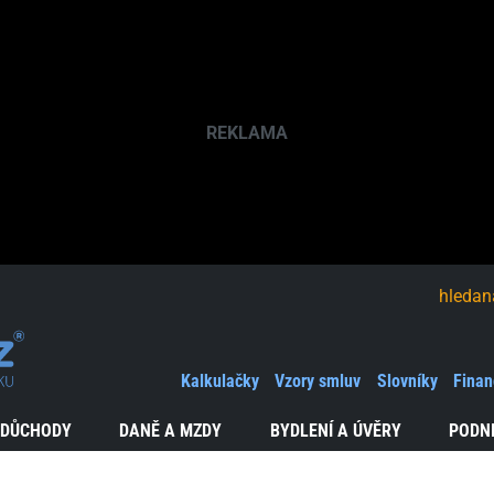
hledaná fráze
Kalkulačky
Vzory smluv
Slovníky
Finan
 DŮCHODY
DANĚ A MZDY
BYDLENÍ A ÚVĚRY
PODN