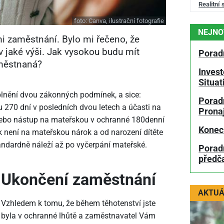
Realitní 
foto:
Canva, ilustrační fotografie
NEJNO
i zaměstnání. Bylo mi řečeno, že
 jaké výši. Jak vysokou budu mít
Porad
městnaná?
Invest
Situa
plnění dvou zákonných podmínek, a sice:
Poradn
u 270 dní v posledních dvou letech a účasti na
Prona
nebo nástup na mateřskou v ochranné 180denní
Konec
k není na mateřskou nárok a od narození dítěte
tandardně náleží až po vyčerpání mateřské.
Porad
předč
Ukončení zaměstnání
AKTUÁ
Vzhledem k tomu, že během těhotenství jste
byla v ochranné lhůtě a zaměstnavatel Vám