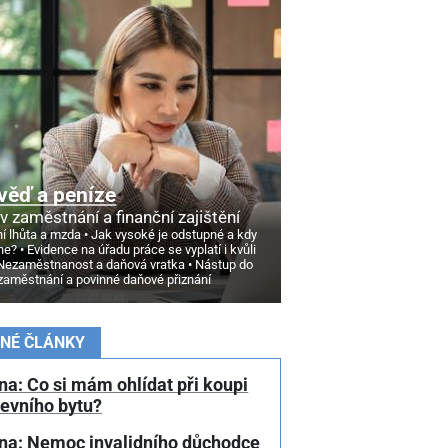
věď a peníze
v zaměstnání a finanční zajištění
í lhůta a mzda
Jak vysoké je odstupné a kdy
ne?
Evidence na úřadu práce se vyplatí i kvůli
Nezaměstnanost a daňová vratka
Nástup do
zaměstnání a povinné daňové přiznání
NÉ ČLÁNKY
a: Co si mám ohlídat při koupi
tevního bytu?
na: Nemoc invalidního důchodce