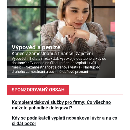
Výpověď a peníze
Konec v zaměstnání a finanční zajištění
Výpovědní lhůta a mzda
Jak vysoké je odstupné a kdy se
dostane?
Evidence na úřadu práce se vyplatí i kvůli
měsíci
Nezaměstnanost a daňová vratka
Nástup do
druhého zaměstnání a povinné daňové přiznání
SPONZOROVANÝ OBSAH
Kompletní tiskové služby pro firmy: Co všechno
můžete pohodlně delegovat?
Kdy se podnikateli vyplatí nebankovní úvěr a na co
si dát pozor