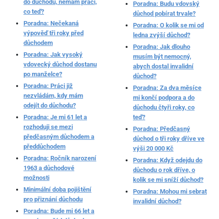
do důchodu, nemám práci,
Poradna: Budu vdovský
co teď?
důchod pobírat trvale?
Poradna: Nečekaná
Poradna: O kolik se mi od
výpověď tři roky před
ledna zvýší důchod?
důchodem
Poradna: Jak dlouho
Poradna: Jak vysoký
musím být nemocný,
vdovecký důchod dostanu
abych dostal invalidní
po manželce?
důchod?
Poradna: Práci již
Poradna: Za dva měsíce
nezvládám, kdy mám
mi končí podpora a do
odejít do důchodu?
důchodu čtyři roky, co
Poradna: Je mi 61 let a
teď?
rozhoduji se mezi
Poradna: Předčasný
předčasným důchodem a
důchod o tři roky dříve ve
předdůchodem
výši 20 000 Kč
Poradna: Ročník narození
Poradna: Když odejdu do
1963 a důchodové
důchodu o rok dříve, o
možnosti
kolik se mi sníží důchod?
Minimální doba pojištění
Poradna: Mohou mi sebrat
pro přiznání důchodu
invalidní důchod?
Poradna: Bude mi 66 let a