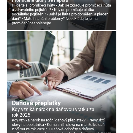
Promlčené dluhy se neplatí
Hlídejte si promlčecí lhůty
Jak se zkracuje promlčecí lhůta
u zdravotního pojištění?
Kdy se promlčuje platba
sociálního pojištění?
Jaká je lhůta pro doměření a placení
daní?
Máte finanční problémy? Neodkládejte je, na
promlčení nespoléhejte
Daňové přeplatky
Kdy vzniká nárok na daňovou vratku za
rok 2025
Kdy vzniká nárok na roční daňový přeplatek?
Nevyužití
slevy na poplatníka
Komu sníží sleva na manželku daň
z příjmu za rok 2025?
Daňové odpočty a daňová