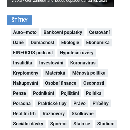
vratka
Kteří zaměstnanci budou doplácet daň za rok 2025?
ŠTÍTKY
Auto–moto
Bankovní poplatky
Cestování
Daně
Domácnost
Ekologie
Ekonomika
FINFOCUS podcast
Hypoteční úvěry
Invalidita
Investování
Koronavirus
Kryptoměny
Mateřská
Měnová politika
Nakupování
Osobní finance
Osobnosti
Penze
Podnikání
Pojištění
Politika
Poradna
Praktické tipy
Právo
Příběhy
Realitní trh
Rozhovory
Školkovné
Sociální dávky
Spoření
Stalo se
Studium