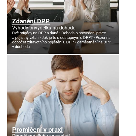
Zdanění DPP
Výhody přivýdělku na dohodu
Dvě brigády na DPP a daně
Dohoda o provedení práce
a pojistný vztah
Jak je to s odstupným u DPP?
Pozor na
dopočet zdravotního pojištění u DPP
Zaměstnání na DPP
v důchodu
Promlčení v praxi