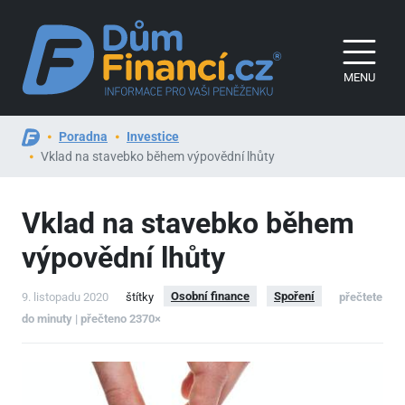
MENU
Poradna
Investice
Vklad na stavebko během výpovědní lhůty
Vklad na stavebko během
výpovědní lhůty
Osobní finance
Spoření
9. listopadu 2020
štítky
přečtete
do minuty | přečteno 2370×