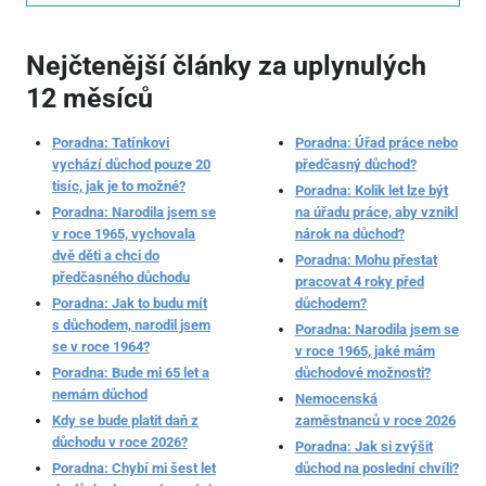
Nejčtenější články za uplynulých
12 měsíců
Poradna: Tatínkovi
Poradna: Úřad práce nebo
vychází důchod pouze 20
předčasný důchod?
tisíc, jak je to možné?
Poradna: Kolik let lze být
Poradna: Narodila jsem se
na úřadu práce, aby vznikl
v roce 1965, vychovala
nárok na důchod?
dvě děti a chci do
Poradna: Mohu přestat
předčasného důchodu
pracovat 4 roky před
Poradna: Jak to budu mít
důchodem?
s důchodem, narodil jsem
Poradna: Narodila jsem se
se v roce 1964?
v roce 1965, jaké mám
Poradna: Bude mi 65 let a
důchodové možnosti?
nemám důchod
Nemocenská
Kdy se bude platit daň z
zaměstnanců v roce 2026
důchodu v roce 2026?
Poradna: Jak si zvýšit
Poradna: Chybí mi šest let
důchod na poslední chvíli?