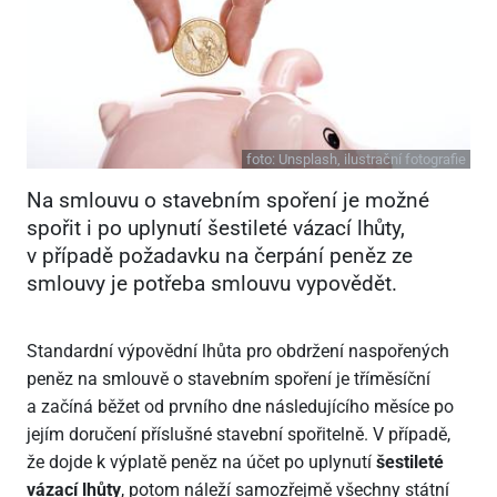
foto:
Unsplash, ilustrační fotografie
Na smlouvu o stavebním spoření je možné
spořit i po uplynutí šestileté vázací lhůty,
v případě požadavku na čerpání peněz ze
smlouvy je potřeba smlouvu vypovědět.
Standardní výpovědní lhůta pro obdržení naspořených
peněz na smlouvě o stavebním spoření je tříměsíční
a začíná běžet od prvního dne následujícího měsíce po
jejím doručení příslušné stavební spořitelně. V případě,
že dojde k výplatě peněz na účet po uplynutí
šestileté
vázací lhůty
, potom náleží samozřejmě všechny státní