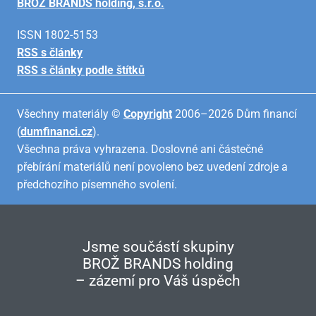
BROŽ BRANDS holding, s.r.o.
ISSN 1802-5153
RSS s články
RSS s články podle štítků
Všechny materiály ©
Copyright
2006–2026 Dům financí
(
dumfinanci.cz
).
Všechna práva vyhrazena. Doslovné ani částečné
přebírání materiálů není povoleno bez uvedení zdroje a
předchozího písemného svolení.
Jsme součástí skupiny
BROŽ BRANDS holding
– zázemí pro Váš úspěch