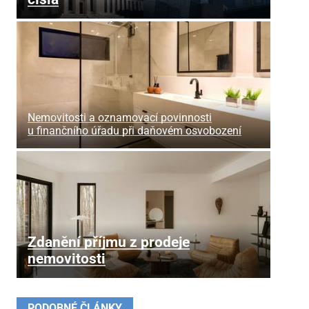
Nemovitosti a oznamovací povinnosti
u finančního úřadu při daňovém osvobození
Zdanění příjmu z prodeje
nemovitosti
PODOBNÉ ČLÁNKY