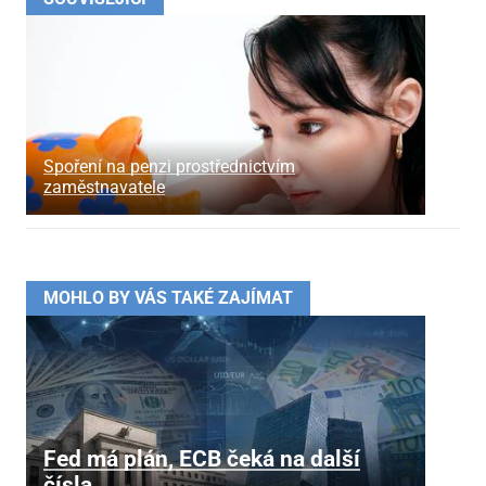
Spoření na penzi prostřednictvím
zaměstnavatele
MOHLO BY VÁS TAKÉ ZAJÍMAT
Fed má plán, ECB čeká na další
čísla