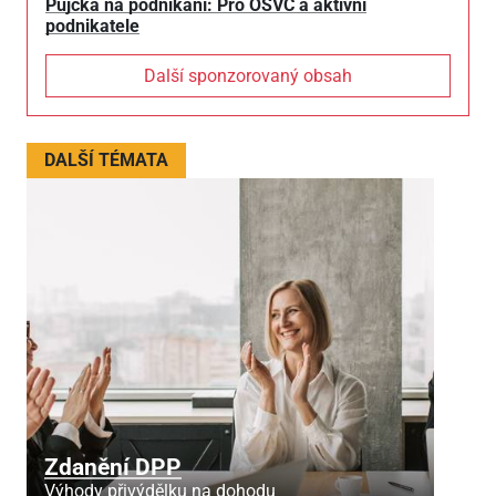
Půjčka na podnikání: Pro OSVČ a aktivní
podnikatele
Další sponzorovaný obsah
DALŠÍ TÉMATA
Zdanění DPP
Výhody přivýdělku na dohodu