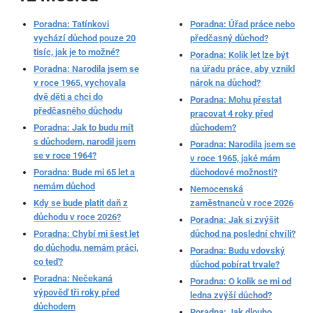
Poradna: Tatínkovi
Poradna: Úřad práce nebo
vychází důchod pouze 20
předčasný důchod?
tisíc, jak je to možné?
Poradna: Kolik let lze být
Poradna: Narodila jsem se
na úřadu práce, aby vznikl
v roce 1965, vychovala
nárok na důchod?
dvě děti a chci do
Poradna: Mohu přestat
předčasného důchodu
pracovat 4 roky před
Poradna: Jak to budu mít
důchodem?
s důchodem, narodil jsem
Poradna: Narodila jsem se
se v roce 1964?
v roce 1965, jaké mám
Poradna: Bude mi 65 let a
důchodové možnosti?
nemám důchod
Nemocenská
Kdy se bude platit daň z
zaměstnanců v roce 2026
důchodu v roce 2026?
Poradna: Jak si zvýšit
Poradna: Chybí mi šest let
důchod na poslední chvíli?
do důchodu, nemám práci,
Poradna: Budu vdovský
co teď?
důchod pobírat trvale?
Poradna: Nečekaná
Poradna: O kolik se mi od
výpověď tři roky před
ledna zvýší důchod?
důchodem
Poradna: Jak dlouho