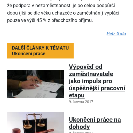
že podpora v nezaměstnanosti je po celou podpůrčí
dobu (liší se dle věku uchazeče o zaměstnání) vyplácí
pouze ve výši 45 % z předchozího příjmu.
Petr Gola
DALŠÍ ČLÁNKY K TÉMATU
Ukončení práce
Výpověď od
zaměstnavatele
jako impuls pro
úspěšnější pracovní
etapu
9. června 2017
Ukončení práce na
dohody