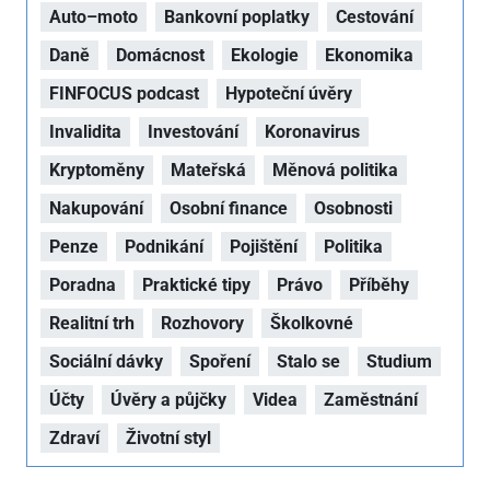
Auto–moto
Bankovní poplatky
Cestování
Daně
Domácnost
Ekologie
Ekonomika
FINFOCUS podcast
Hypoteční úvěry
Invalidita
Investování
Koronavirus
Kryptoměny
Mateřská
Měnová politika
Nakupování
Osobní finance
Osobnosti
Penze
Podnikání
Pojištění
Politika
Poradna
Praktické tipy
Právo
Příběhy
Realitní trh
Rozhovory
Školkovné
Sociální dávky
Spoření
Stalo se
Studium
Účty
Úvěry a půjčky
Videa
Zaměstnání
Zdraví
Životní styl