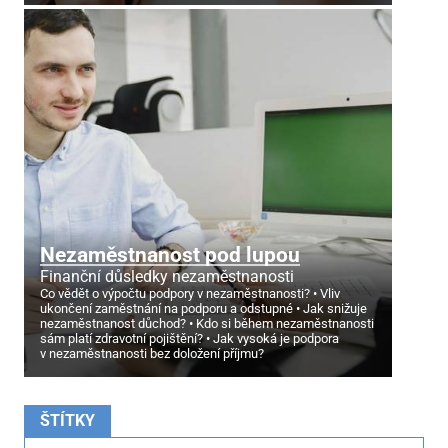
Nezaměstnanost pod lupou
Finanční důsledky nezaměstnanosti
Co vědět o výpočtu podpory v nezaměstnanosti?
Vliv
ukončení zaměstnání na podporu a odstupné
Jak snižuje
nezaměstnanost důchod?
Kdo si během nezaměstnanosti
sám platí zdravotní pojištění?
Jak vysoká je podpora
v nezaměstnanosti bez doložení příjmu?
ŠTÍTKY