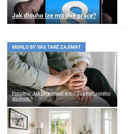
Jak dlouho lze mít dvě práce?
MOHLO BY VÁS TAKÉ ZAJÍMAT
Poradna: Jak překlenout dobu do předčasného
důchodu?