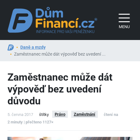
MENU
Daně a mzdy
Zaměstnanec může dát výpověď bez uvedení ...
Zaměstnanec může dát
výpověď bez uvedení
důvodu
Právo
Zaměstnání
5. června 2017
štítky
čtení na
2 minuty | přečteno 1127×