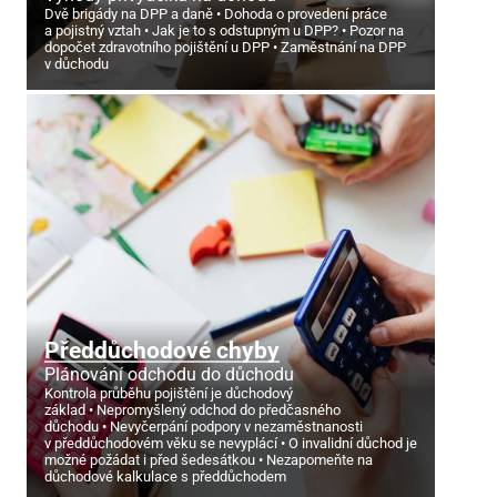
Dvě brigády na DPP a daně
Dohoda o provedení práce
a pojistný vztah
Jak je to s odstupným u DPP?
Pozor na
dopočet zdravotního pojištění u DPP
Zaměstnání na DPP
v důchodu
Předdůchodové chyby
Plánování odchodu do důchodu
Kontrola průběhu pojištění je důchodový
základ
Nepromyšlený odchod do předčasného
důchodu
Nevyčerpání podpory v nezaměstnanosti
v předdůchodovém věku se nevyplácí
O invalidní důchod je
možné požádat i před šedesátkou
Nezapomeňte na
důchodové kalkulace s předdůchodem