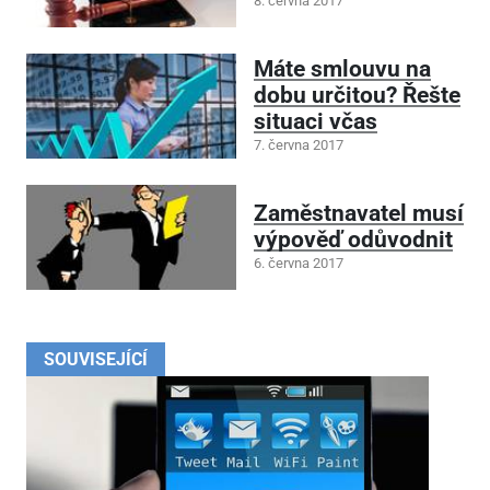
8. června 2017
Máte smlouvu na
dobu určitou? Řešte
situaci včas
7. června 2017
Zaměstnavatel musí
výpověď odůvodnit
6. června 2017
SOUVISEJÍCÍ