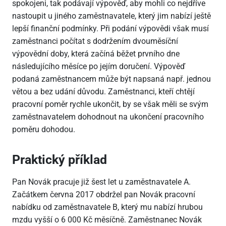
spokojeni, tak podávají výpověď, aby mohli co nejdříve
nastoupit u jiného zaměstnavatele, který jim nabízí ještě
lepší finanční podmínky. Při podání výpovědi však musí
zaměstnanci počítat s dodržením dvouměsíční
výpovědní doby, která začíná běžet prvního dne
následujícího měsíce po jejím doručení. Výpověď
podaná zaměstnancem může být napsaná např. jednou
větou a bez udání důvodu. Zaměstnanci, kteří chtějí
pracovní poměr rychle ukončit, by se však měli se svým
zaměstnavatelem dohodnout na ukončení pracovního
poměru dohodou.
Praktický příklad
Pan Novák pracuje již šest let u zaměstnavatele A.
Začátkem června 2017 obdržel pan Novák pracovní
nabídku od zaměstnavatele B, který mu nabízí hrubou
mzdu vyšší o 6 000 Kč měsíčně. Zaměstnanec Novák