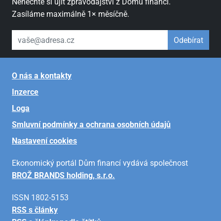
Nenechte si ujít zpravodajství z Domu financí.
Zasíláme maximálně 1× měsíčně.
váš email
Odebírat
O nás a kontakty
Inzerce
Loga
Smluvní podmínky a ochrana osobních údajů
Nastavení cookies
Ekonomický portál Dům financí vydává společnost
BROŽ BRANDS holding, s.r.o.
ISSN 1802-5153
RSS s články