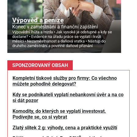
Výpověď a peníze
Konec v zaměstnání a finanční zajištění
Výpovědní lhůta a mzda
Jak vysoké je odstupné a kdy se
dostane?
Evidence na úřadu práce se vyplatí i kvůli
měsíci
Nezaměstnanost a daňová vratka
Nástup do
druhého zaměstnání a povinné daňové přiznání
SPONZOROVANÝ OBSAH
Kompletní tiskové služby pro firmy: Co všechno
můžete pohodlně delegovat?
Kdy se podnikateli vyplatí nebankovní úvěr a na co
si dát pozor
Komodity, do kterých se vyplatí investovat.
Podívejte se, co si vybrat
Zlatý slitek 2 g: výhody, cena a praktické využití