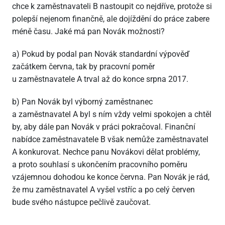
chce k zaměstnavateli B nastoupit co nejdříve, protože si
polepší nejenom finančně, ale dojíždění do práce zabere
méně času. Jaké má pan Novák možnosti?
a) Pokud by podal pan Novák standardní výpověď
začátkem června, tak by pracovní poměr
u zaměstnavatele A trval až do konce srpna 2017.
b) Pan Novák byl výborný zaměstnanec
a zaměstnavatel A byl s ním vždy velmi spokojen a chtěl
by, aby dále pan Novák v práci pokračoval. Finanční
nabídce zaměstnavatele B však nemůže zaměstnavatel
A konkurovat. Nechce panu Novákovi dělat problémy,
a proto souhlasí s ukončením pracovního poměru
vzájemnou dohodou ke konce června. Pan Novák je rád,
že mu zaměstnavatel A vyšel vstříc a po celý červen
bude svého nástupce pečlivě zaučovat.