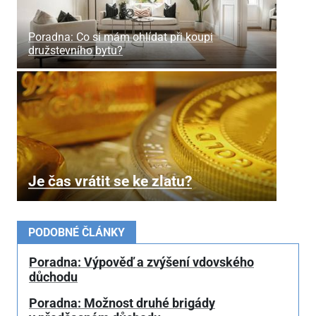
Poradna: Co si mám ohlídat při koupi
družstevního bytu?
Je čas vrátit se ke zlatu?
PODOBNÉ ČLÁNKY
Poradna: Výpověď a zvýšení vdovského
důchodu
Poradna: Možnost druhé brigády