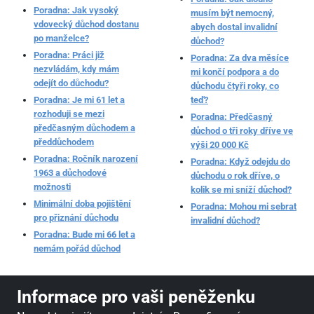
Poradna: Jak vysoký
musím být nemocný,
vdovecký důchod dostanu
abych dostal invalidní
po manželce?
důchod?
Poradna: Práci již
Poradna: Za dva měsíce
nezvládám, kdy mám
mi končí podpora a do
odejít do důchodu?
důchodu čtyři roky, co
Poradna: Je mi 61 let a
teď?
rozhoduji se mezi
Poradna: Předčasný
předčasným důchodem a
důchod o tři roky dříve ve
předdůchodem
výši 20 000 Kč
Poradna: Ročník narození
Poradna: Když odejdu do
1963 a důchodové
důchodu o rok dříve, o
možnosti
kolik se mi sníží důchod?
Minimální doba pojištění
Poradna: Mohou mi sebrat
pro přiznání důchodu
invalidní důchod?
Poradna: Bude mi 66 let a
nemám pořád důchod
Informace pro vaši peněženku