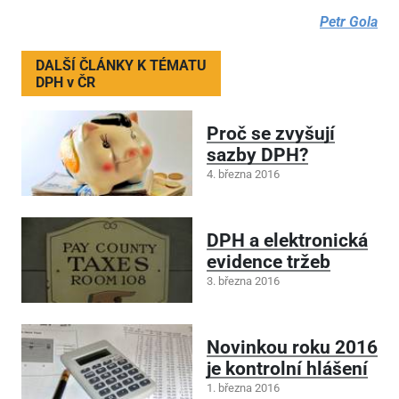
Petr Gola
DALŠÍ ČLÁNKY K TÉMATU
DPH v ČR
Proč se zvyšují
sazby DPH?
4. března 2016
DPH a elektronická
evidence tržeb
3. března 2016
Novinkou roku 2016
je kontrolní hlášení
1. března 2016