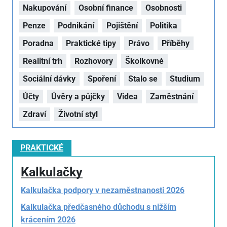
Nakupování
Osobní finance
Osobnosti
Penze
Podnikání
Pojištění
Politika
Poradna
Praktické tipy
Právo
Příběhy
Realitní trh
Rozhovory
Školkovné
Sociální dávky
Spoření
Stalo se
Studium
Účty
Úvěry a půjčky
Videa
Zaměstnání
Zdraví
Životní styl
PRAKTICKÉ
Kalkulačky
Kalkulačka podpory v nezaměstnanosti 2026
Kalkulačka předčasného důchodu s nižším
krácením 2026