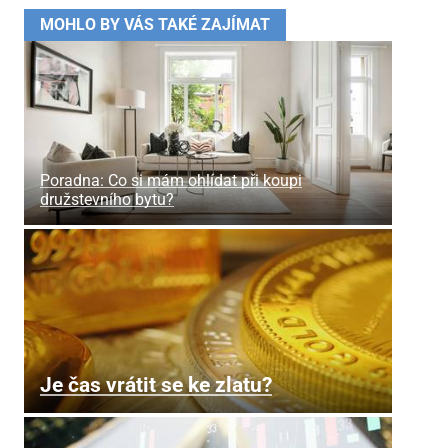
MOHLO BY VÁS TAKÉ ZAJÍMAT
Poradna: Co si mám ohlídat při koupi
družstevního bytu?
Je čas vrátit se ke zlatu?