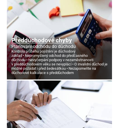
Předdůchodové chyby
Plánování odchodu do důchodu
Kontrola průběhu pojištění je důchodový
základ
Nepromyšlený odchod do předčasného
důchodu
Nevyčerpání podpory v nezaměstnanosti
v předdůchodovém věku se nevyplácí
O invalidní důchod je
možné požádat i před šedesátkou
Nezapomeňte na
důchodové kalkulace s předdůchodem