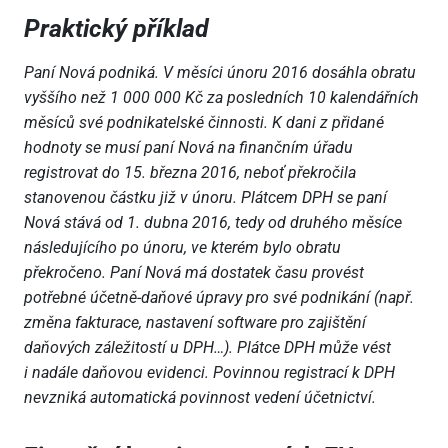
Praktický příklad
Paní Nová podniká. V měsíci únoru 2016 dosáhla obratu
vyššího než 1 000 000 Kč za posledních 10 kalendářních
měsíců své podnikatelské činnosti. K dani z přidané
hodnoty se musí paní Nová na finančním úřadu
registrovat do 15. března 2016, neboť překročila
stanovenou částku již v únoru. Plátcem DPH se paní
Nová stává od 1. dubna 2016, tedy od druhého měsíce
následujícího po únoru, ve kterém bylo obratu
překročeno. Paní Nová má dostatek času provést
potřebné účetně-daňové úpravy pro své podnikání (např.
změna fakturace, nastavení software pro zajištění
daňových záležitostí u DPH…). Plátce DPH může vést
i nadále daňovou evidenci. Povinnou registrací k DPH
nevzniká automatická povinnost vedení účetnictví.