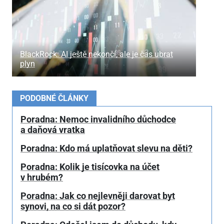
BlackRock: AI ještě nekončí, ale je čas ubrat
plyn
PODOBNÉ ČLÁNKY
Poradna: Nemoc invalidního důchodce
a daňová vratka
Poradna: Kdo má uplatňovat slevu na děti?
Poradna: Kolik je tisícovka na účet
v hrubém?
Poradna: Jak co nejlevněji darovat byt
synovi, na co si dát pozor?