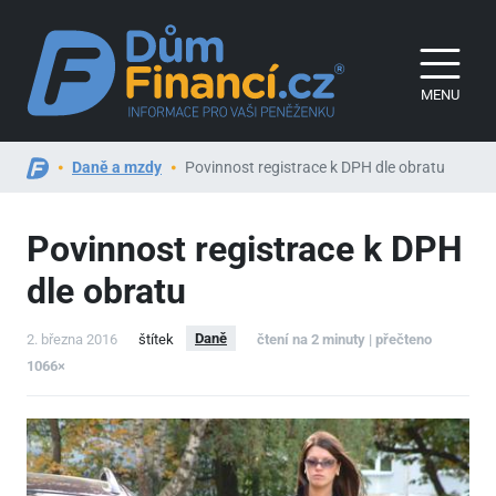
MENU
Daně a mzdy
Povinnost registrace k DPH dle obratu
Povinnost registrace k DPH
dle obratu
Daně
2. března 2016
štítek
čtení na 2 minuty | přečteno
1066×