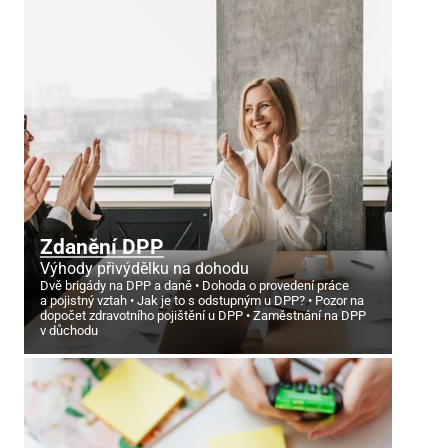
Zdanění DPP
Výhody přivýdělku na dohodu
Dvě brigády na DPP a daně
Dohoda o provedení práce
a pojistný vztah
Jak je to s odstupným u DPP?
Pozor na
dopočet zdravotního pojištění u DPP
Zaměstnání na DPP
v důchodu