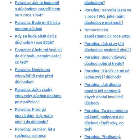
Poradna: Jak to budu mít
důchodem?
s důchodem, narodil jsem
Poradna: Narodila jsem se
se v roce 1964?
v roce 1965, jaké mám
Poradna: Bude mi 65 let a
důchodové možnosti?
nemám důchod
Nemocenská
Kdy se bude platit daň z
zaměstnanců v roce 2026
důchodu v roce 2026?
Poradna: Jak si zvýšit
Poradna: Chybí mi šest let
důchod na poslední chvíli?
do důchodu, nemám práci,
Poradna: Budu vdovský
co teď?
důchod pobírat trvale?
Poradna: Nečekaná
Poradna: O kolik se mi od
výpověď tři roky před
ledna zvýší důchod?
důchodem
Poradna: Jak dlouho
Poradna: Jak vysoký
musím být nemocný,
vdovecký důchod dostanu
abych dostal invalidní
po manželce?
důchod?
Poradna: Práci již
Poradna: Za dva měsíce
nezvládám, kdy mám
mi končí podpora a do
odejít do důchodu?
důchodu čtyři roky, co
Poradna: Je mi 61 let a
teď?
rozhoduji se mezi
Poradna: Předčasný