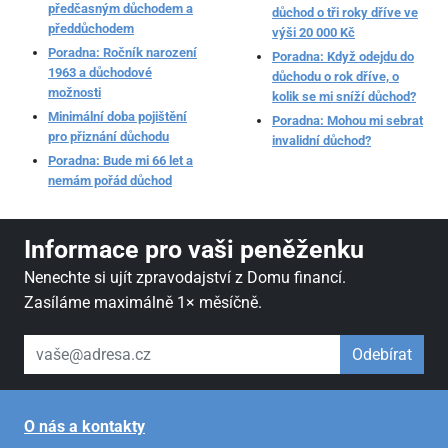
předčasným důchodem a
důchod o tři roky dříve ve
předdůchodem
výši 20 000 Kč
Poradna: Ročník narození
Poradna: Když odejdu do
1963 a důchodové
důchodu o rok dříve, o
možnosti
kolik se mi sníží důchod?
Minimální doba pojištění
Poradna: Mohou mi sebrat
pro přiznání důchodu
invalidní důchod?
Poradna: Bude mi 66 let a
nemám pořád důchod
Informace pro vaši peněženku
Nenechte si ujít zpravodajství z Domu financí.
Zasíláme maximálně 1× měsíčně.
váš email
Odebírat
O nás a kontakty