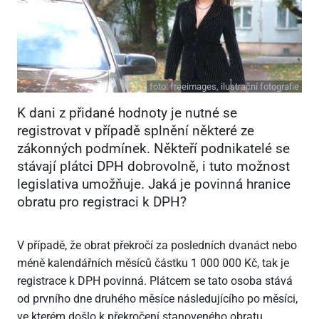
foto:
freeimages, ilustrační fotografie
K dani z přidané hodnoty je nutné se
registrovat v případě splnění některé ze
zákonných podmínek. Někteří podnikatelé se
stávají plátci DPH dobrovolně, i tuto možnost
legislativa umožňuje. Jaká je povinná hranice
obratu pro registraci k DPH?
V případě, že obrat překročí za posledních dvanáct nebo
méně kalendářních měsíců částku 1 000 000 Kč, tak je
registrace k DPH povinná. Plátcem se tato osoba stává
od prvního dne druhého měsíce následujícího po měsíci,
ve kterém došlo k překročení stanoveného obratu.