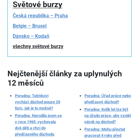
Světové burzy
Česká republika – Praha
Belgie – Brusel
Dánsko – Kodaň
všechny světové burzy
Nejčtenější články za uplynulých
12 měsíců
Poradna: Tatínkovi
Poradna: Úřad práce nebo
vychází důchod pouze 20
předčasný důchod?
tisíc, jak je to možné?
Poradna: Kolik let lze být
Poradna: Narodila jsem se
na úřadu práce, aby vznikl
v roce 1965, vychovala
nárok na důchod?
dvě děti a chci do
Poradna: Mohu přestat
předčasného důchodu
pracovat 4 roky před