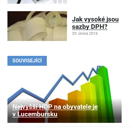
Jak vysoké jsou
sazby DPH?
29. února 2016
SOUVISEJÍCÍ
Nejvyšší HDP na obyvatele je
v Lucembursku