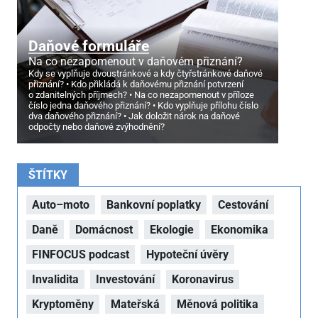
Daňové formuláře
Na co nezapomenout v daňovém přiznání?
Kdy se vyplňuje dvoustránkové a kdy čtyřstránkové daňové
přiznání?
Kdo přikládá k daňovému přiznání potvrzení
o zdanitelných příjmech?
Na co nezapomenout v příloze
číslo jedna daňového přiznání?
Kdo vyplňuje přílohu číslo
dva daňového přiznání?
Jak doložit nárok na daňové
odpočty nebo daňové zvýhodnění?
ŠTÍTKY
Auto–moto
Bankovní poplatky
Cestování
Daně
Domácnost
Ekologie
Ekonomika
FINFOCUS podcast
Hypoteční úvěry
Invalidita
Investování
Koronavirus
Kryptoměny
Mateřská
Měnová politika