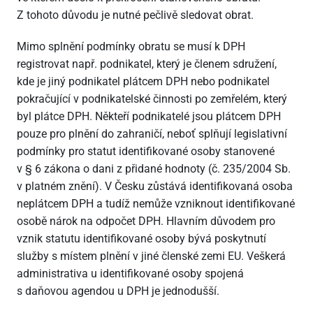
Z tohoto důvodu je nutné pečlivě sledovat obrat.
Mimo splnění podmínky obratu se musí k DPH
registrovat např. podnikatel, který je členem sdružení,
kde je jiný podnikatel plátcem DPH nebo podnikatel
pokračující v podnikatelské činnosti po zemřelém, který
byl plátce DPH. Někteří podnikatelé jsou plátcem DPH
pouze pro plnění do zahraničí, neboť splňují legislativní
podmínky pro statut identifikované osoby stanovené
v § 6 zákona o dani z přidané hodnoty (č. 235/2004 Sb.
v platném znění). V Česku zůstává identifikovaná osoba
neplátcem DPH a tudíž nemůže vzniknout identifikované
osobě nárok na odpočet DPH. Hlavním důvodem pro
vznik statutu identifikované osoby bývá poskytnutí
služby s místem plnění v jiné členské zemi EU. Veškerá
administrativa u identifikované osoby spojená
s daňovou agendou u DPH je jednodušší.