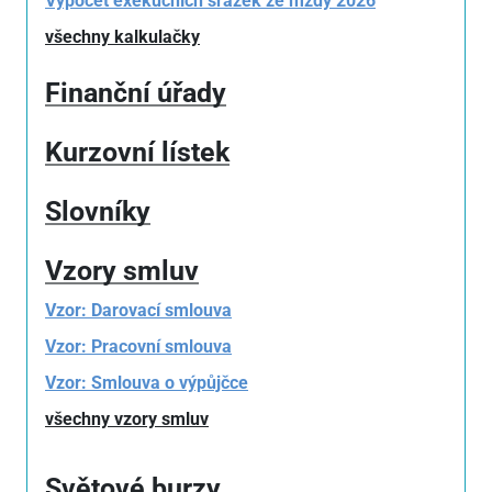
Výpočet exekučních srážek ze mzdy 2026
všechny kalkulačky
Finanční úřady
Kurzovní lístek
Slovníky
Vzory smluv
Vzor: Darovací smlouva
Vzor: Pracovní smlouva
Vzor: Smlouva o výpůjčce
všechny vzory smluv
Světové burzy