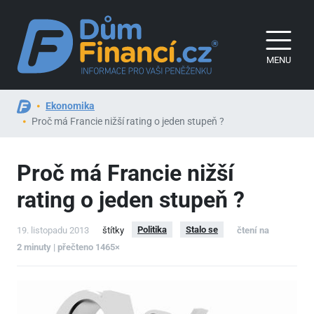
MENU
Ekonomika
Proč má Francie nižší rating o jeden stupeň ?
Proč má Francie nižší
rating o jeden stupeň ?
Politika
Stalo se
19. listopadu 2013
štítky
čtení na
2 minuty | přečteno 1465×