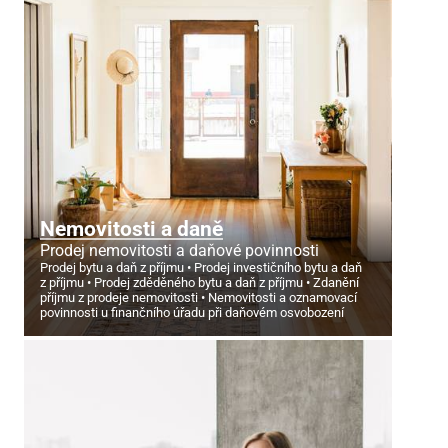
Nemovitosti a daně
Prodej nemovitosti a daňové povinnosti
Prodej bytu a daň z příjmu
Prodej investičního bytu a daň
z příjmu
Prodej zděděného bytu a daň z příjmu
Zdanění
příjmu z prodeje nemovitosti
Nemovitosti a oznamovací
povinnosti u finančního úřadu při daňovém osvobození