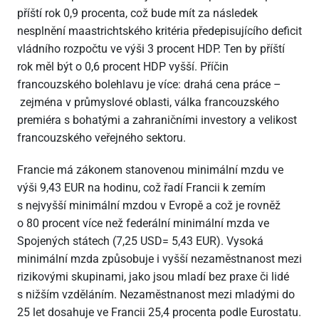
příští rok 0,9 procenta, což bude mít za následek
nesplnění maastrichtského kritéria předepisujícího deficit
vládního rozpočtu ve výši 3 procent HDP. Ten by příští
rok měl být o 0,6 procent HDP vyšší. Příčin
francouzského bolehlavu je více: drahá cena práce –
zejména v průmyslové oblasti, válka francouzského
premiéra s bohatými a zahraničními investory a velikost
francouzského veřejného sektoru.
Francie má zákonem stanovenou minimální mzdu ve
výši 9,43 EUR na hodinu, což řadí Francii k zemím
s nejvyšší minimální mzdou v Evropě a což je rovněž
o 80 procent více než federální minimální mzda ve
Spojených státech (7,25 USD= 5,43 EUR). Vysoká
minimální mzda způsobuje i vyšší nezaměstnanost mezi
rizikovými skupinami, jako jsou mladí bez praxe či lidé
s nižším vzděláním. Nezaměstnanost mezi mladými do
25 let dosahuje ve Francii 25,4 procenta podle Eurostatu.