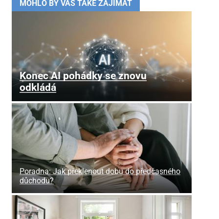
MOHLO BY VÁS TAKÉ ZAJÍMAT
Konec AI pohádky se znovu
odkládá
Poradna: Jak překlenout dobu do předčasného
důchodu?