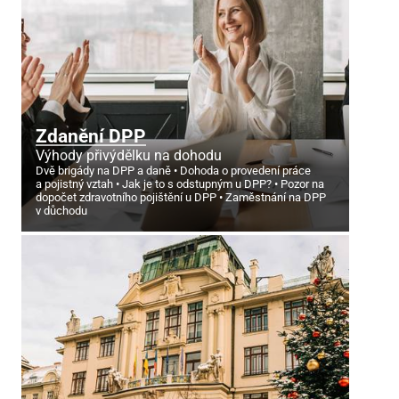
Zdanění DPP
Výhody přivýdělku na dohodu
Dvě brigády na DPP a daně
Dohoda o provedení práce
a pojistný vztah
Jak je to s odstupným u DPP?
Pozor na
dopočet zdravotního pojištění u DPP
Zaměstnání na DPP
v důchodu