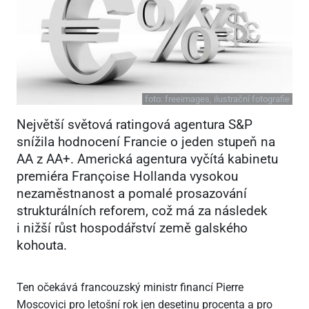
foto:
freeimages, ilustrační fotografie
Největší světová ratingová agentura S&P
snížila hodnocení Francie o jeden stupeň na
AA z AA+. Americká agentura vyčítá kabinetu
premiéra Françoise Hollanda vysokou
nezaměstnanost a pomalé prosazování
strukturálních reforem, což má za následek
i nižší růst hospodářství země galského
kohouta.
Ten očekává francouzský ministr financí Pierre
Moscovici pro letošní rok jen desetinu procenta a pro