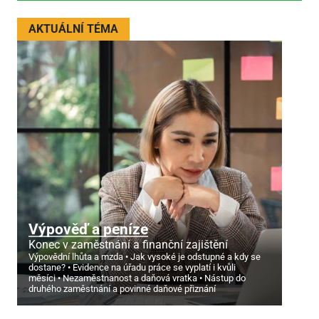
AKTUÁLNÍ TÉMA
Výpověď a peníze
Konec v zaměstnání a finanční zajištění
Výpovědní lhůta a mzda
Jak vysoké je odstupné a kdy se
dostane?
Evidence na úřadu práce se vyplatí i kvůli
měsíci
Nezaměstnanost a daňová vratka
Nástup do
druhého zaměstnání a povinné daňové přiznání