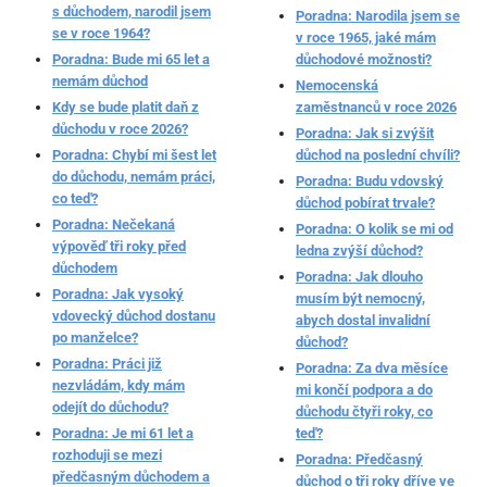
s důchodem, narodil jsem
Poradna: Narodila jsem se
se v roce 1964?
v roce 1965, jaké mám
Poradna: Bude mi 65 let a
důchodové možnosti?
nemám důchod
Nemocenská
Kdy se bude platit daň z
zaměstnanců v roce 2026
důchodu v roce 2026?
Poradna: Jak si zvýšit
Poradna: Chybí mi šest let
důchod na poslední chvíli?
do důchodu, nemám práci,
Poradna: Budu vdovský
co teď?
důchod pobírat trvale?
Poradna: Nečekaná
Poradna: O kolik se mi od
výpověď tři roky před
ledna zvýší důchod?
důchodem
Poradna: Jak dlouho
Poradna: Jak vysoký
musím být nemocný,
vdovecký důchod dostanu
abych dostal invalidní
po manželce?
důchod?
Poradna: Práci již
Poradna: Za dva měsíce
nezvládám, kdy mám
mi končí podpora a do
odejít do důchodu?
důchodu čtyři roky, co
Poradna: Je mi 61 let a
teď?
rozhoduji se mezi
Poradna: Předčasný
předčasným důchodem a
důchod o tři roky dříve ve