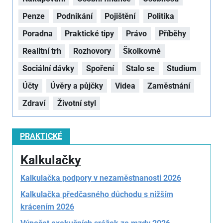
Penze
Podnikání
Pojištění
Politika
Poradna
Praktické tipy
Právo
Příběhy
Realitní trh
Rozhovory
Školkovné
Sociální dávky
Spoření
Stalo se
Studium
Účty
Úvěry a půjčky
Videa
Zaměstnání
Zdraví
Životní styl
PRAKTICKÉ
Kalkulačky
Kalkulačka podpory v nezaměstnanosti 2026
Kalkulačka předčasného důchodu s nižším
krácením 2026