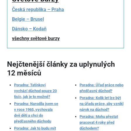
Česká republika – Praha
Belgie – Brusel
Dánsko – Kodaň
všechny světové burzy
Nejčtenější články za uplynulých
12 měsíců
Poradna: Tatínkovi
Poradna: Úřad práce nebo
vychází důchod pouze 20
předčasný důchod?
tisíc, jak je to možné?
Poradna: Kolik let lze být
Poradna: Narodila jsem se
na úřadu práce, aby vznikl
v roce 1965, vychovala
nárok na důchod?
dvě děti a chci do
Poradna: Mohu přestat
předčasného důchodu
pracovat 4 roky před
Poradna: Jak to budu mít
důchodem?