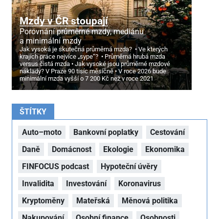
Mzdy v ČR stoupají
Porovnání průměrné mzdy, mediánu
a minimální mzdy
Jak vysoká je skutečná průměrná mzda?
Ve kterých
krajích práce nejvíce „sype“?
Průměrná hrubá mzda
versus čistá mzda
Jak vysoké jsou průměrné mzdové
náklady? V Praze 90 tisíc měsíčně
V roce 2026 bude
minimální mzda vyšší o 7
200 Kč než v roce 2021
ŠTÍTKY
Auto–moto
Bankovní poplatky
Cestování
Daně
Domácnost
Ekologie
Ekonomika
FINFOCUS podcast
Hypoteční úvěry
Invalidita
Investování
Koronavirus
Kryptoměny
Mateřská
Měnová politika
Nakupování
Osobní finance
Osobnosti