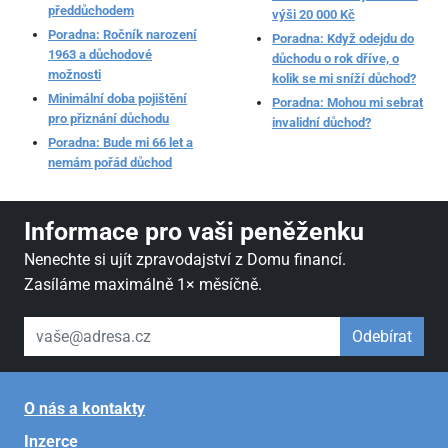
předdůchodem
výši 20 000 Kč
Poradna: Ročník narození
Poradna: Když odejdu do
1963 a důchodové
důchodu o rok dříve, o
možnosti
kolik se mi sníží důchod?
Minimální doba pojištění
Poradna: Mohou mi sebrat
pro přiznání důchodu
invalidní důchod?
Poradna: Bude mi 66 let a
nemám pořád důchod
Informace pro vaši peněženku
Nenechte si ujít zpravodajství z Domu financí.
Zasíláme maximálně 1× měsíčně.
váš email
Odebírat
O nás a kontakty
Inzerce