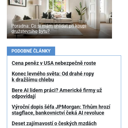
Poradna: Co si mám ohlídat při koupi
družstevního bytu?
PODOBNÉ ČLÁNKY
Cena peněz v USA nebezpečně roste
Konec levného světa: Od drahé ropy
k dražšímu chlebu
Bere AI lidem práci? Americké firmy už
odpovídají
Výroční dopis šéfa JPMorgan: Trhům hrozí
stagflace, bankovnictví čeká AI revoluce
Deset zajímavostí o českých mzdách