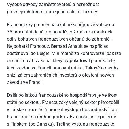
Vysoké odvody zaměstnavatelů a nemožnost
pružnějších forem práce jsou dalšími faktory.
Francouzský premiér nalákal nízkopříjmové voliče na
75 procentní daně pro bohaté, což mělo za následek
odliv bohatých francouzských občanů do zahraničí.
Nejbohatší Francouz, Bernard Arnault se například
odstěhoval do Belgie. Minimálně za kontroverzní pak lze
označit návrh zákona, který by pokutoval podnikatele,
kteří zavřou ve Francii pracovní místa. Takovéto návrhy
sníží zájem zahraničních investorů o otevření nových
závodů ve Francii.
Další bolístkou francouzského hospodářství je velikost
státního sektoru. Francouzský veřejný sektor přerozdělil
v loňském roce 56,6 procent výstupu hospodářství, což
Francii řadí na druhou příčku v Evropské unii společně
s Finskem (po Dánsku). Třetina výstupu francouzské